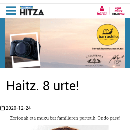
Sartu
Haitz. 8 urte!
2020-12-24
Zorionak eta muxu bat familiaren partetik. Ondo pasa!