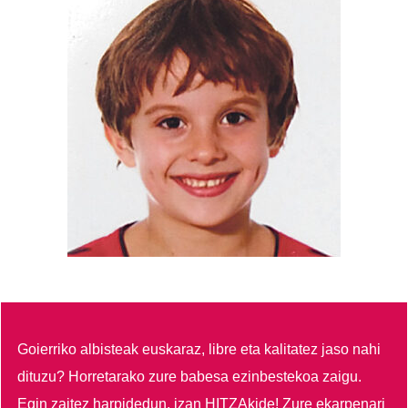
Goierriko albisteak euskaraz, libre eta kalitatez jaso nahi
dituzu?
Horretarako zure babesa ezinbestekoa zaigu.
Egin zaitez harpidedun, izan HITZAkide!
Zure ekarpenari