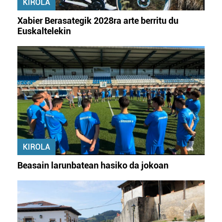
KIROLA
fitxategiak erabiltzen ditu. Zure esperientzia eta
zerbitzuak hobetzeko asmoz, cookie teknologiaz
Xabier Berasategik 2028ra arte berritu du
baliatzen gara. Ohar hau onartuz gero, teknologia hori
Euskaltelekin
erabiltzeko baimen esplizitua ematen diguzu.
Gehiago
irakurri
KIROLA
Beasain larunbatean hasiko da jokoan