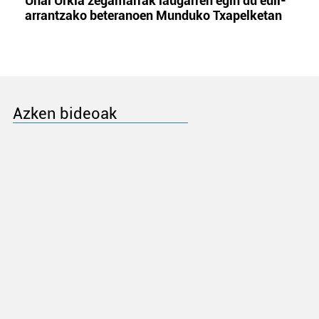
Unai Urkia zegamarrak laugarren egin du euli-
arrantzako beteranoen Munduko Txapelketan
Azken bideoak