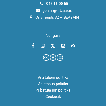
943 16 00 56
goierri@hitza.eus
Oriamendi, 32 – BEASAIN
Nor gara
Argitalpen politika
Aniztasun politika
Pribatutasun politika
Cookieak