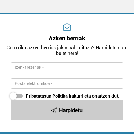
Azken berriak
Goierriko azken berriak jakin nahi dituzu? Harpidetu gure
buletinera!
Pribatutasun Politika
irakurri eta onartzen dut.
Harpidetu