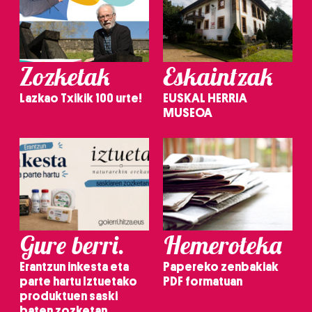
Zozketak
Eskaintzak
Lazkao Txikik 100 urte!
EUSKAL HERRIA
MUSEOA
Gure berri.
Hemeroteka
Erantzun inkesta eta
Papereko zenbakiak
parte hartu Iztuetako
PDF formatuan
produktuen saski
baten zozketan