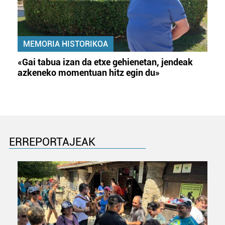
MEMORIA HISTORIKOA
«Gai tabua izan da etxe gehienetan, jendeak
azkeneko momentuan hitz egin du»
ERREPORTAJEAK