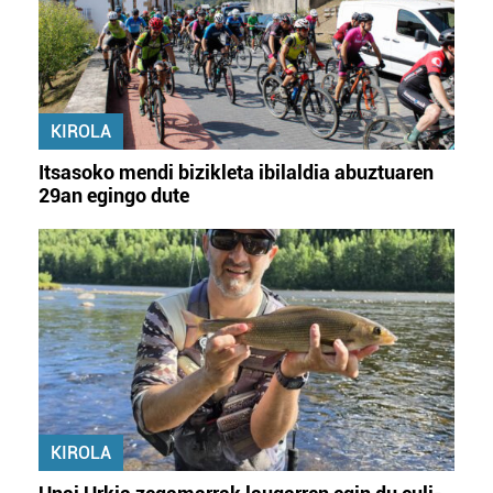
KIROLA
Itsasoko mendi bizikleta ibilaldia abuztuaren
29an egingo dute
KIROLA