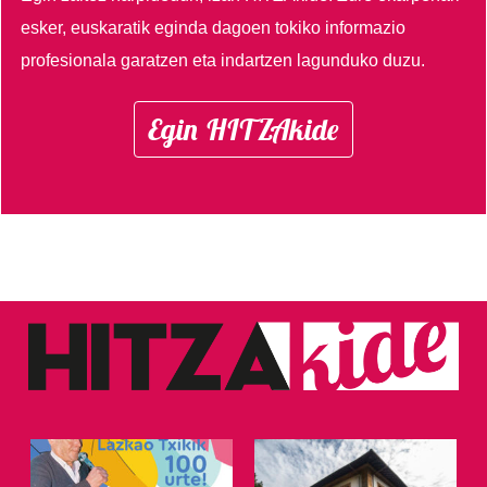
esker, euskaratik eginda dagoen tokiko informazio
profesionala garatzen eta indartzen lagunduko duzu.
Egin HITZAkide