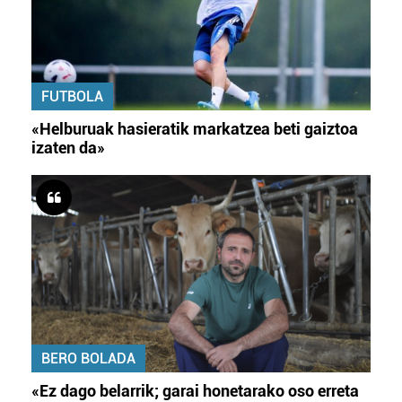
FUTBOLA
«Helburuak hasieratik markatzea beti gaiztoa
izaten da»
BERO BOLADA
«Ez dago belarrik; garai honetarako oso erreta