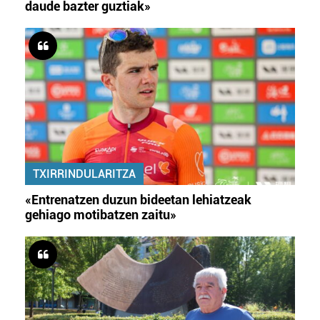
daude bazter guztiak»
TXIRRINDULARITZA
«Entrenatzen duzun bideetan lehiatzeak
gehiago motibatzen zaitu»