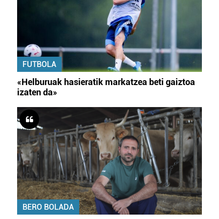
FUTBOLA
«Helburuak hasieratik markatzea beti gaiztoa
izaten da»
BERO BOLADA