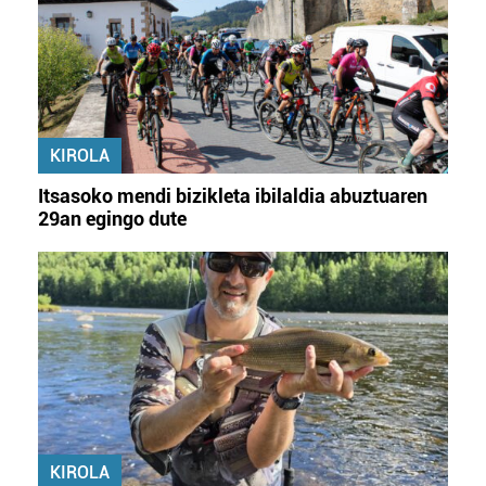
KIROLA
Itsasoko mendi bizikleta ibilaldia abuztuaren
29an egingo dute
KIROLA