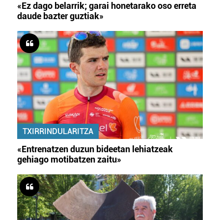
«Ez dago belarrik; garai honetarako oso erreta
daude bazter guztiak»
TXIRRINDULARITZA
«Entrenatzen duzun bideetan lehiatzeak
gehiago motibatzen zaitu»