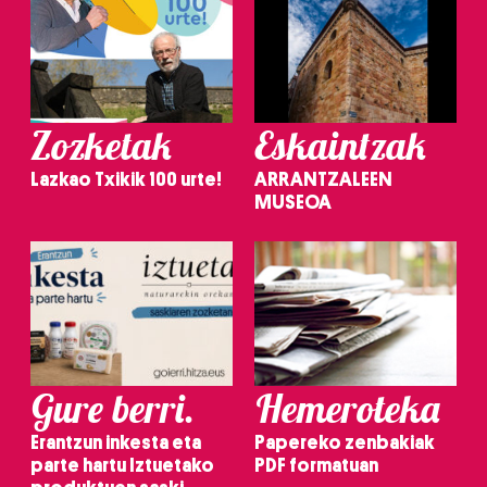
Zozketak
Eskaintzak
Lazkao Txikik 100 urte!
ARRANTZALEEN
MUSEOA
Gure berri.
Hemeroteka
Erantzun inkesta eta
Papereko zenbakiak
parte hartu Iztuetako
PDF formatuan