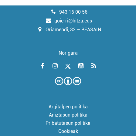
943 16 00 56
goierri@hitza.eus
Oriamendi, 32 – BEASAIN
Nor gara
Argitalpen politika
Aniztasun politika
Pribatutasun politika
Cookieak