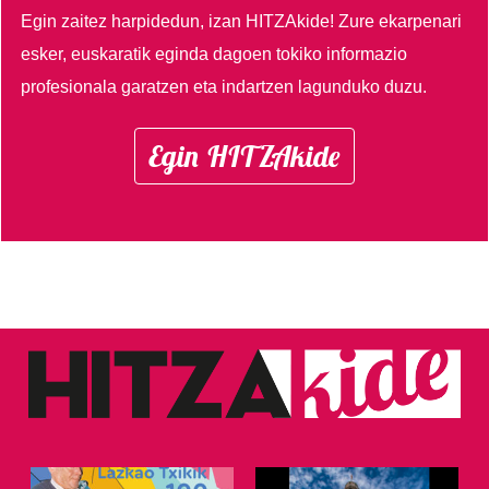
Egin zaitez harpidedun, izan HITZAkide!
Zure ekarpenari
esker, euskaratik eginda dagoen tokiko informazio
profesionala garatzen eta indartzen lagunduko duzu.
Egin HITZAkide