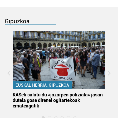
Gipuzkoa
EUSKAL HERRIA, GIPUZKOA
KASek salatu du «jazarpen poliziala» jasan
Pa
dutela gose direnei ogitartekoak
da
emateagatik
«s