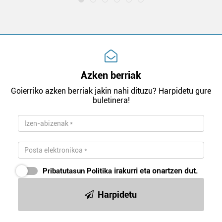
Azken berriak
Goierriko azken berriak jakin nahi dituzu? Harpidetu gure
buletinera!
Pribatutasun Politika
irakurri eta onartzen dut.
Harpidetu