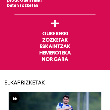
produktuen saski
baten zozketan
+
GURE BERRI
ZOZKETAK
ESKAINTZAK
HEMEROTEKA
NOR GARA
ELKARRIZKETAK