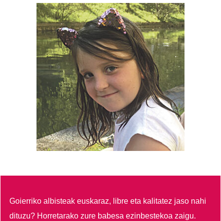
Goierriko albisteak euskaraz, libre eta kalitatez jaso nahi
dituzu?
Horretarako zure babesa ezinbestekoa zaigu.