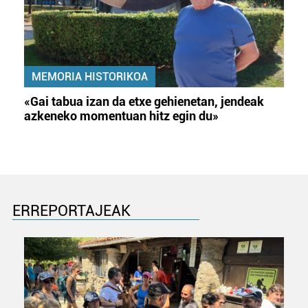
MEMORIA HISTORIKOA
«Gai tabua izan da etxe gehienetan, jendeak
azkeneko momentuan hitz egin du»
ERREPORTAJEAK