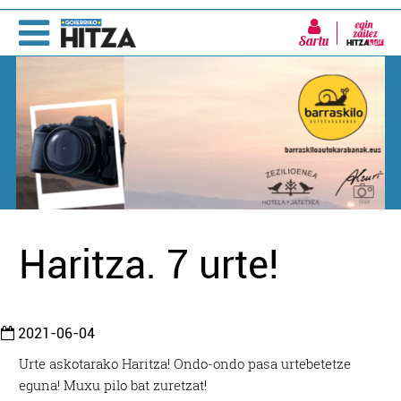
Sartu
Haritza. 7 urte!
2021-06-04
Urte askotarako Haritza! Ondo-ondo pasa urtebetetze
eguna! Muxu pilo bat zuretzat!