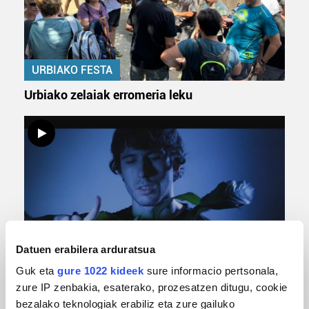
URBIAKO FESTA
Urbiako zelaiak erromeria leku
Datuen erabilera arduratsua
MUSIKA
Guk eta
gure 1022 kideek
sure informacio pertsonala,
Odik berria ezagutzeko aukera 'KimiK' eta
zure IP zenbakia, esaterako, prozesatzen ditugu, cookie
'Amaaaa!' abestiekin
bezalako teknologiak erabiliz eta zure gailuko