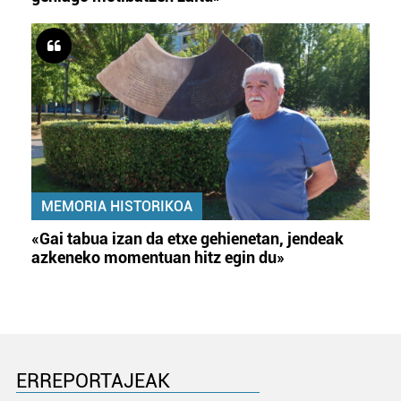
MEMORIA HISTORIKOA
«Gai tabua izan da etxe gehienetan, jendeak
azkeneko momentuan hitz egin du»
ERREPORTAJEAK