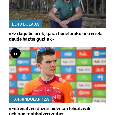
BERO BOLADA
«Ez dago belarrik; garai honetarako oso erreta
daude bazter guztiak»
TXIRRINDULARITZA
«Entrenatzen duzun bideetan lehiatzeak
gehiago motibatzen zaitu»