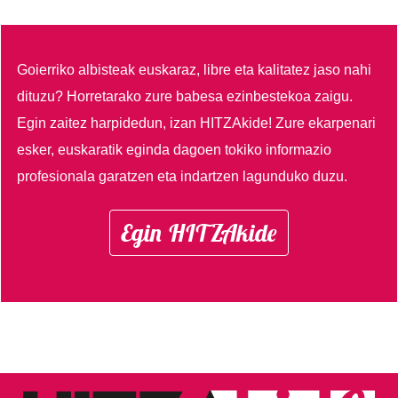
Goierriko albisteak euskaraz, libre eta kalitatez jaso nahi
dituzu?
Horretarako zure babesa ezinbestekoa zaigu.
Egin zaitez harpidedun, izan HITZAkide!
Zure ekarpenari
esker, euskaratik eginda dagoen tokiko informazio
profesionala garatzen eta indartzen lagunduko duzu.
Egin HITZAkide