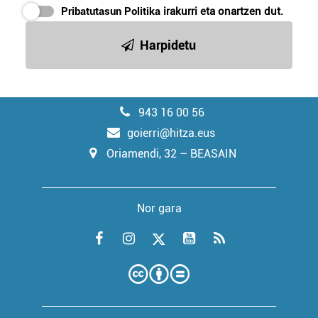
Pribatutasun Politika
irakurri eta onartzen dut.
Harpidetu
943 16 00 56
goierri@hitza.eus
Oriamendi, 32 – BEASAIN
Nor gara