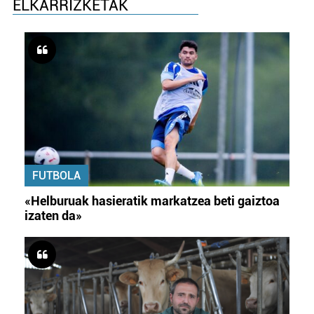
ELKARRIZKETAK
FUTBOLA
«Helburuak hasieratik markatzea beti gaiztoa
izaten da»