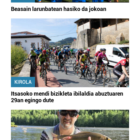
Beasain larunbatean hasiko da jokoan
KIROLA
Itsasoko mendi bizikleta ibilaldia abuztuaren
29an egingo dute