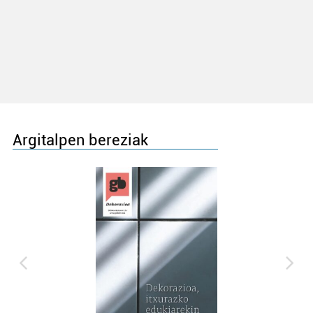
Argitalpen bereziak