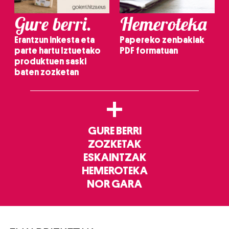
Gure berri.
Hemeroteka
Erantzun inkesta eta
Papereko zenbakiak
parte hartu Iztuetako
PDF formatuan
produktuen saski
baten zozketan
+
GURE BERRI
ZOZKETAK
ESKAINTZAK
HEMEROTEKA
NOR GARA