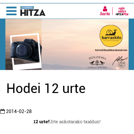
Sartu
Hodei 12 urte
2014-02-28
12 urte!
Urte askotarako txaldun!