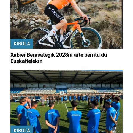
zure baimena Cookieen adierazpenean.
Webgune honek cookie propioak eta hirugarrenen cookie-
fitxategiak erabiltzen ditu. Zure esperientzia eta
zerbitzuak hobetzeko asmoz, cookie teknologiaz
baliatzen gara. Ohar hau onartuz gero, teknologia hori
KIROLA
erabiltzeko baimen esplizitua ematen diguzu.
Gehiago
irakurri
Xabier Berasategik 2028ra arte berritu du
Euskaltelekin
KIROLA