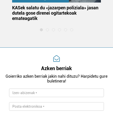
KASek salatu du «jazarpen poliziala» jasan
Pa
dutela gose direnei ogitartekoak
da
emateagatik
«s
Azken berriak
Goierriko azken berriak jakin nahi dituzu? Harpidetu gure
buletinera!