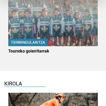
Guk eta gure bazkideek zure datu pertsonalak
prozesatzen ditugu, zure IP zenbakia, besteak beste,
teknologia erabiliz, cookieak adibidez, iragarki eta eduki
pertsonalizatuak eskaintzeko, iragarkiak eta edukia
neurtzeko, jendeari buruzko informazioa biltzeko eta
produktuak garatzeko. Zure datuak nork eta zertarako
TXIRRINDULARITZA
erabiltzen dituen hauta dezakezu.
Tourreko goierritarrak
Bazkide batzuek ez dizute baimenik eskatzen, eta beren
interes komertzial legitimoetan babesten dira. Ikusi gure
bazkideen zerrenda, beren ustez zein helburutarako
duten interes legitimoa eta horren aurka nola egin
dezakezun ikusteko.
KIROLA
Lortu zure datu pertsonalak prozesatzeko moduari
buruzko informazio gehiago eta ezarri zure lehentasunak
datuen atalean. Edozein unetan alda edo ken dezakezu