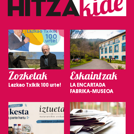
Zozketak
Eskaintzak
Lazkao Txikik 100 urte!
LA ENCARTADA
FABRIKA-MUSEOA