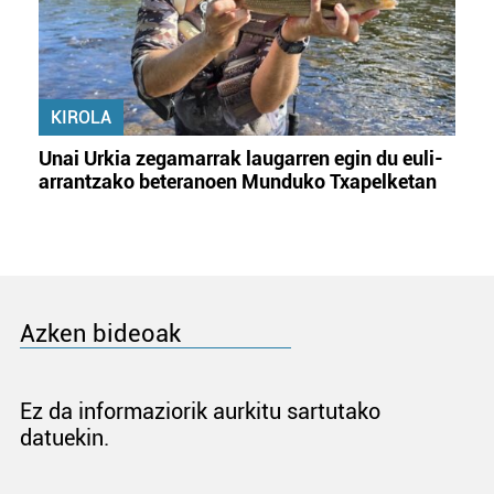
KIROLA
Unai Urkia zegamarrak laugarren egin du euli-
arrantzako beteranoen Munduko Txapelketan
Azken bideoak
Ez da informaziorik aurkitu sartutako
datuekin.