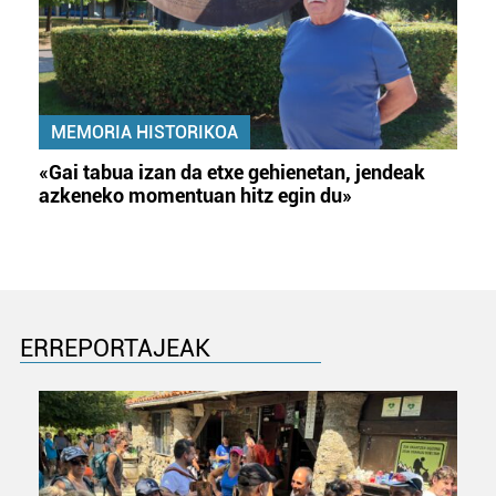
MEMORIA HISTORIKOA
«Gai tabua izan da etxe gehienetan, jendeak
azkeneko momentuan hitz egin du»
ERREPORTAJEAK