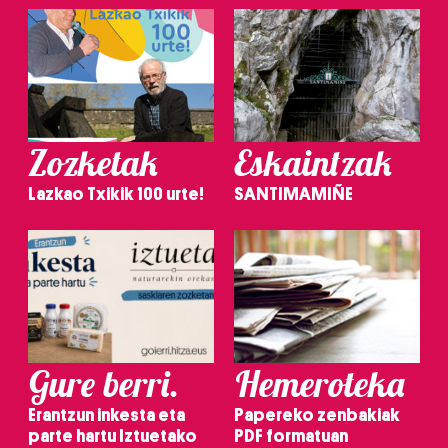
Zozketak
Eskaintzak
Lazkao Txikik 100 urte!
SANTIMAMIÑE
Gure berri.
Hemeroteka
Erantzun inkesta eta
Papereko zenbakiak
parte hartu Iztuetako
PDF formatuan