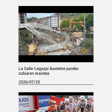
La Salle-Legazpi ikastetxe pareko
zubiaren eraistea
2026/07/25