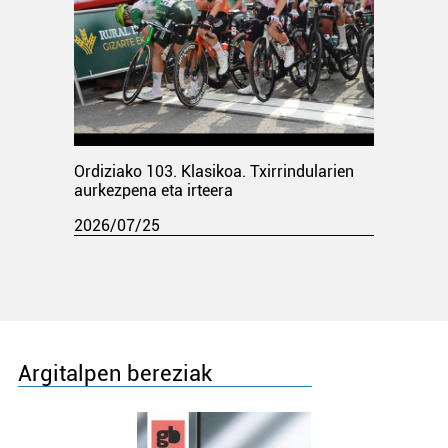
Ordiziako 103. Klasikoa. Txirrindularien
aurkezpena eta irteera
2026/07/25
Argitalpen bereziak