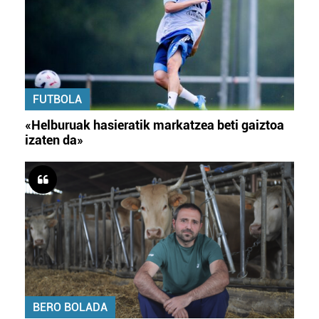
FUTBOLA
«Helburuak hasieratik markatzea beti gaiztoa
izaten da»
BERO BOLADA