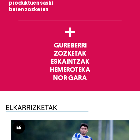
produktuen saski
baten zozketan
+
GURE BERRI
ZOZKETAK
ESKAINTZAK
HEMEROTEKA
NOR GARA
ELKARRIZKETAK