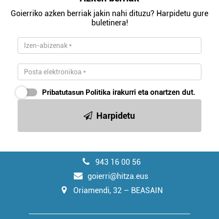
Goierriko azken berriak jakin nahi dituzu? Harpidetu gure
buletinera!
Pribatutasun Politika
irakurri eta onartzen dut.
Harpidetu
943 16 00 56
goierri@hitza.eus
Oriamendi, 32 – BEASAIN