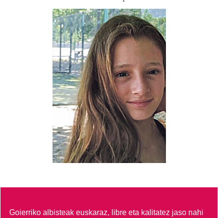
Goierriko albisteak euskaraz, libre eta kalitatez jaso nahi