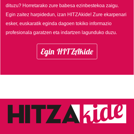
dituzu?
Horretarako zure babesa ezinbestekoa zaigu.
Egin zaitez harpidedun, izan HITZAkide!
Zure ekarpenari
esker, euskaratik eginda dagoen tokiko informazio
profesionala garatzen eta indartzen lagunduko duzu.
Egin HITZAkide