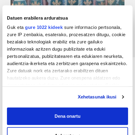
Datuen erabilera arduratsua
TXIRRINDULARITZA
Guk eta
gure 1022 kideek
sure informacio pertsonala,
Tourreko goierritarrak
zure IP zenbakia, esaterako, prozesatzen ditugu, cookie
bezalako teknologiak erabiliz eta zure gailuko
informazioak azitzen dugu publizitate eta eduki
pertsonalizatua, publizitatearen eta edukiaren neurketa,
audientzia-ikerketa eta zerbitzuen garapena eskaintzeko.
Zure datuak nork eta zertarako erabiltzen dituen
KIROLA
hautatzeko aukera duzu. Zure onespena aldatzen edo
deuseztatzen ahal duzu edozein momentutan, Cookie
deklaraziotik edo Privacy triggerean klikatuz.
Xehetasunak ikusi
If you allow, we would also like to:
Collect information about your geographical
Dena onartu
location which can be accurate to within several
meters