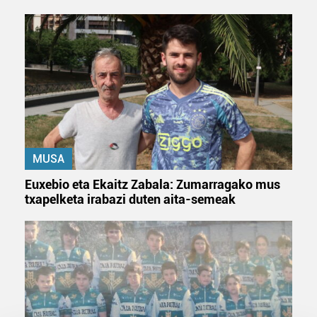
MUSA
Euxebio eta Ekaitz Zabala: Zumarragako mus
txapelketa irabazi duten aita-semeak