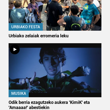
URBIAKO FESTA
Urbiako zelaiak erromeria leku
MUSIKA
Odik berria ezagutzeko aukera 'KimiK' eta
'Amaaaa!' abestiekin