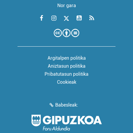
Nor gara
Argitalpen politika
Aniztasun politika
Pribatutasun politika
Cookieak
Babesleak: