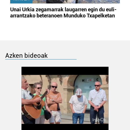
Unai Urkia zegamarrak laugarren egin du euli-
arrantzako beteranoen Munduko Txapelketan
Azken bideoak