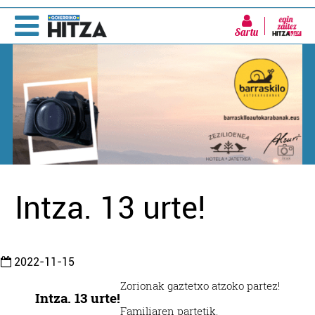
Sartu
Intza. 13 urte!
2022-11-15
Zorionak gaztetxo atzoko partez!
Intza. 13 urte!
Familiaren partetik.