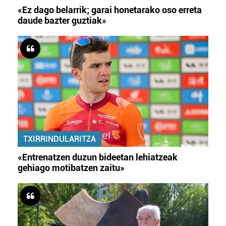
«Ez dago belarrik; garai honetarako oso erreta
daude bazter guztiak»
TXIRRINDULARITZA
«Entrenatzen duzun bideetan lehiatzeak
gehiago motibatzen zaitu»