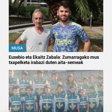
MUSA
Euxebio eta Ekaitz Zabala: Zumarragako mus
txapelketa irabazi duten aita-semeak