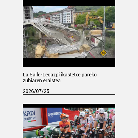
La Salle-Legazpi ikastetxe pareko
zubiaren eraistea
2026/07/25