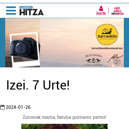
Sartu
Izei. 7 Urte!
2024-01-26
Zorionak maitia, familia guztiaren partez!