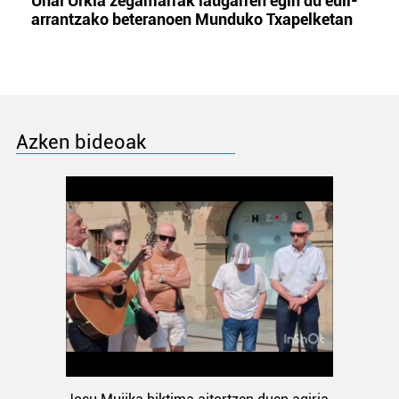
Unai Urkia zegamarrak laugarren egin du euli-
arrantzako beteranoen Munduko Txapelketan
Azken bideoak