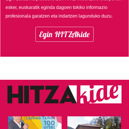
esker, euskaratik eginda dagoen tokiko informazio
profesionala garatzen eta indartzen lagunduko duzu.
Egin HITZAkide