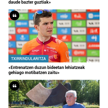
daude bazter guztiak»
TXIRRINDULARITZA
«Entrenatzen duzun bideetan lehiatzeak
gehiago motibatzen zaitu»