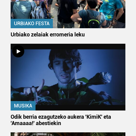
URBIAKO FESTA
Urbiako zelaiak erromeria leku
MUSIKA
Odik berria ezagutzeko aukera 'KimiK' eta
'Amaaaa!' abestiekin