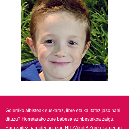
Goierriko albisteak euskaraz, libre eta kalitatez jaso nahi
dituzu?
Horretarako zure babesa ezinbestekoa zaigu.
Egin zaitez harpidedun, izan HITZAkide!
Zure ekarpenari