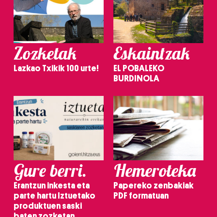
Zozketak
Eskaintzak
Lazkao Txikik 100 urte!
EL POBALEKO
BURDINOLA
Gure berri.
Hemeroteka
Erantzun inkesta eta
Papereko zenbakiak
parte hartu Iztuetako
PDF formatuan
produktuen saski
baten zozketan