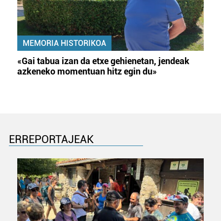
MEMORIA HISTORIKOA
«Gai tabua izan da etxe gehienetan, jendeak
azkeneko momentuan hitz egin du»
ERREPORTAJEAK