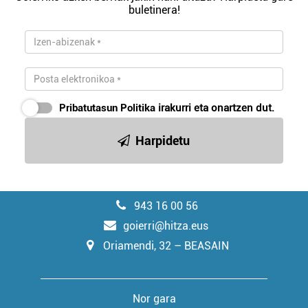
buletinera!
Pribatutasun Politika
irakurri eta onartzen dut.
Harpidetu
943 16 00 56
goierri@hitza.eus
Oriamendi, 32 – BEASAIN
Nor gara