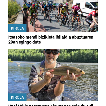
Lortu zure datu pertsonalak prozesatzeko moduari
buruzko informazio gehiago eta ezarri zure lehentasunak
datuen atalean. Edozein unetan alda edo ken dezakezu
zure baimena Cookieen adierazpenean.
KIROLA
Webgune honek cookie propioak eta hirugarrenen cookie-
fitxategiak erabiltzen ditu. Zure esperientzia eta
Itsasoko mendi bizikleta ibilaldia abuztuaren
zerbitzuak hobetzeko asmoz, cookie teknologiaz
29an egingo dute
baliatzen gara. Ohar hau onartuz gero, teknologia hori
erabiltzeko baimen esplizitua ematen diguzu.
Gehiago
irakurri
KIROLA