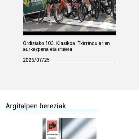
Ordiziako 103. Klasikoa. Txirrindularien
aurkezpena eta irteera
2026/07/25
Argitalpen bereziak