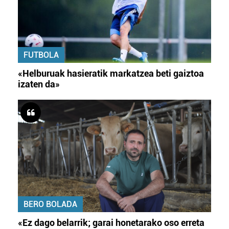
FUTBOLA
«Helburuak hasieratik markatzea beti gaiztoa
izaten da»
BERO BOLADA
«Ez dago belarrik; garai honetarako oso erreta