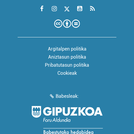
Argitalpen politika
Aniztasun politika
Pribatutasun politika
Cookieak
Babesleak: