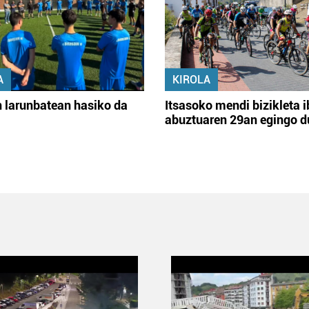
A
KIROLA
 larunbatean hasiko da
Itsasoko mendi bizikleta i
abuztuaren 29an egingo d