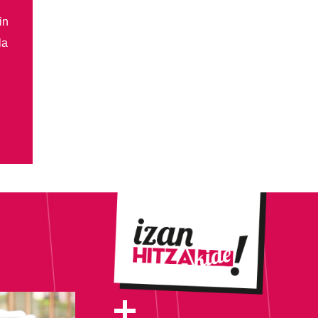
in
la
+