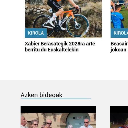
KIROLA
KIROL
Xabier Berasategik 2028ra arte
Beasain
berritu du Euskaltelekin
jokoan
Azken bideoak