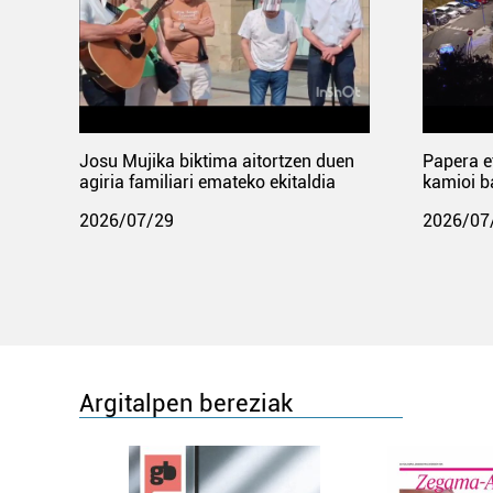
Josu Mujika biktima aitortzen duen
Papera e
agiria familiari emateko ekitaldia
kamioi b
2026/07/29
2026/07
Argitalpen bereziak