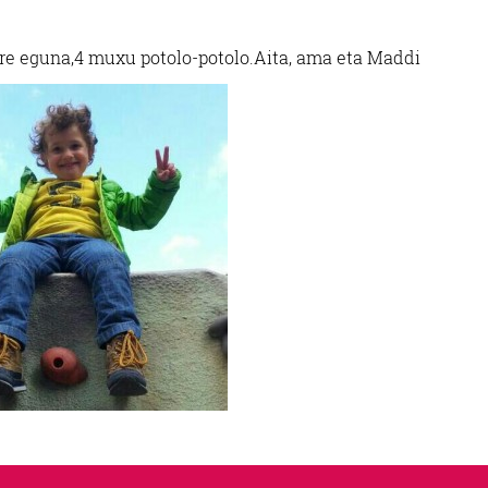
ure eguna,
4 muxu potolo-potolo.
Aita, ama eta Maddi