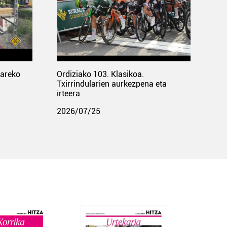
pareko
Ordiziako 103. Klasikoa.
Txirrindularien aurkezpena eta
irteera
2026/07/25