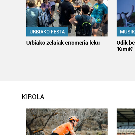
URBIAKO FESTA
MUSIK
Urbiako zelaiak erromeria leku
Odik be
'KimiK'
KIROLA