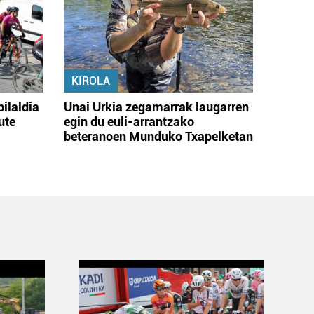
KIROLA
bilaldia
Unai Urkia zegamarrak laugarren
ute
egin du euli-arrantzako
beteranoen Munduko Txapelketan