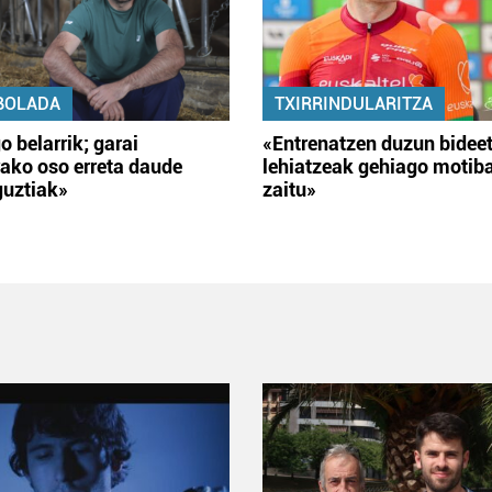
BOLADA
TXIRRINDULARITZA
o belarrik; garai
«Entrenatzen duzun bidee
ako oso erreta daude
lehiatzeak gehiago motib
guztiak»
zaitu»