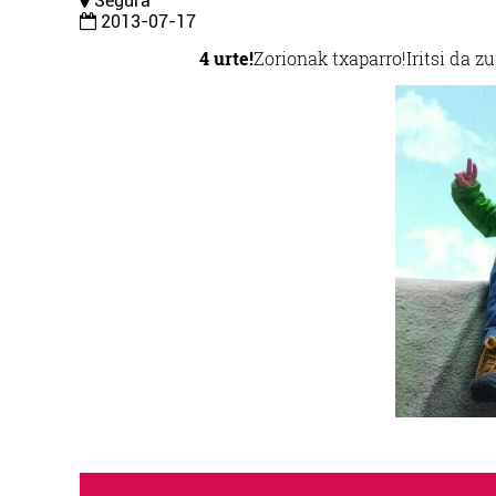
Segura
2013-07-17
4 urte!
Zorionak txaparro!
Iritsi da z