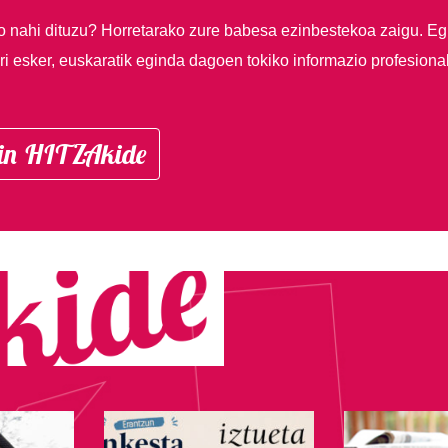
so nahi dituzu?
Horretarako zure babesa ezinbestekoa zaigu. Eg
i esker, euskaratik eginda dagoen tokiko informazio profesiona
in HITZAkide