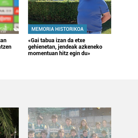
MEMORIA HISTORIKOA
tan
«Gai tabua izan da etxe
atzen
gehienetan, jendeak azkeneko
momentuan hitz egin du»