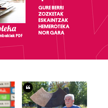
GURE BERRI
ZOZKETAK
ESKAINTZAK
teka
HEMEROTEKA
NOR GARA
nbakiak PDF