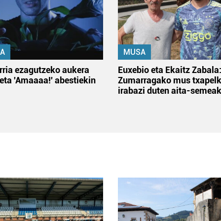
A
MUSA
rria ezagutzeko aukera
Euxebio eta Ekaitz Zabala
 eta 'Amaaaa!' abestiekin
Zumarragako mus txapelk
irabazi duten aita-semea