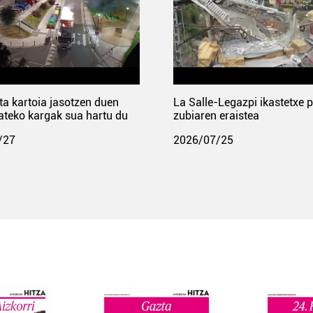
ta kartoia jasotzen duen
La Salle-Legazpi ikastetxe 
ateko kargak sua hartu du
zubiaren eraistea
/27
2026/07/25