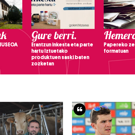
ak
Gure berri.
Hemero
 MUSEOA
Erantzun inkesta eta parte
Papereko ze
hartu Iztuetako
formatuan
produktuen saski baten
zozketan