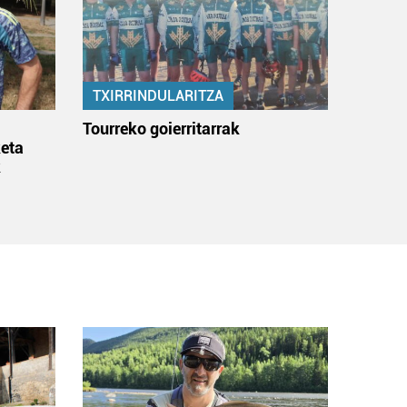
TXIRRINDULARITZA
:
Tourreko goierritarrak
eta
k