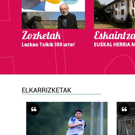
Zozketak
Eskaintz
Lazkao Txikik 100 urte!
EUSKAL HERRIA
ELKARRIZKETAK