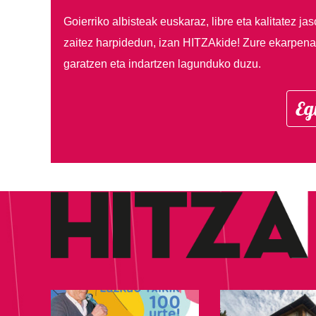
Goierriko albisteak euskaraz, libre eta kalitatez ja
zaitez harpidedun, izan HITZAkide!
Zure ekarpenar
garatzen eta indartzen lagunduko duzu.
Eg