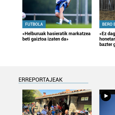
FUTBOLA
BERO 
«Helburuak hasieratik markatzea
«Ez dag
beti gaiztoa izaten da»
honetar
bazter 
ERREPORTAJEAK