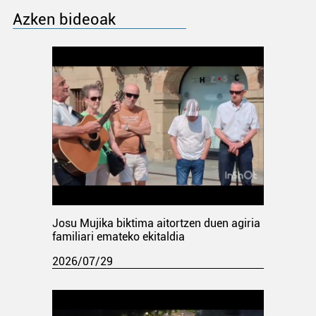
Azken bideoak
Josu Mujika biktima aitortzen duen agiria
familiari emateko ekitaldia
2026/07/29