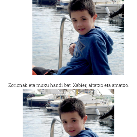
Zorionak eta muxu handi bat! Xabier, aitatxo eta amatxo.