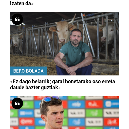
izaten da»
BERO BOLADA
«Ez dago belarrik; garai honetarako oso erreta
daude bazter guztiak»