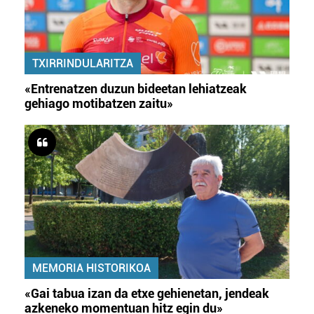
TXIRRINDULARITZA
«Entrenatzen duzun bideetan lehiatzeak
gehiago motibatzen zaitu»
MEMORIA HISTORIKOA
«Gai tabua izan da etxe gehienetan, jendeak
azkeneko momentuan hitz egin du»