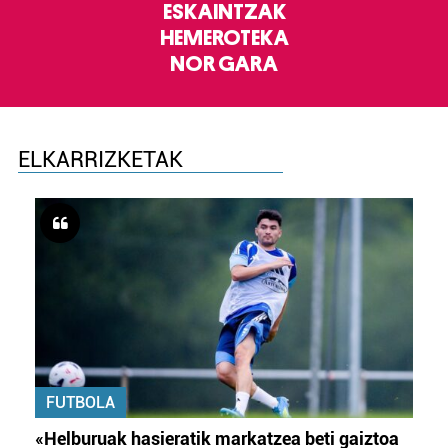
ESKAINTZAK
HEMEROTEKA
NOR GARA
ELKARRIZKETAK
FUTBOLA
«Helburuak hasieratik markatzea beti gaiztoa