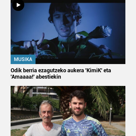
MUSIKA
Odik berria ezagutzeko aukera 'KimiK' eta
'Amaaaa!' abestiekin