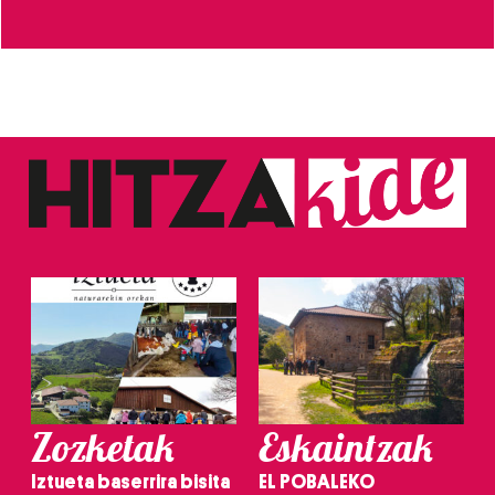
Zozketak
Eskaintzak
Iztueta baserrira bisita
EL POBALEKO