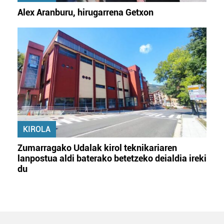
Alex Aranburu, hirugarrena Getxon
KIROLA
Zumarragako Udalak kirol teknikariaren
lanpostua aldi baterako betetzeko deialdia ireki
du