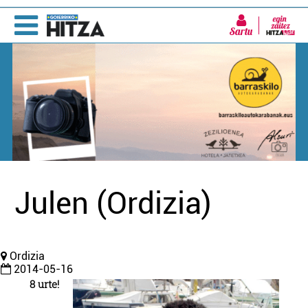
Sartu
Julen (Ordizia)
Ordizia
2014-05-16
8 urte!