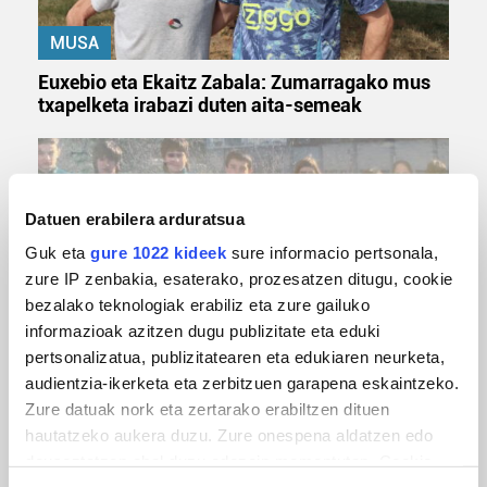
MUSA
Euxebio eta Ekaitz Zabala: Zumarragako mus
txapelketa irabazi duten aita-semeak
Datuen erabilera arduratsua
Guk eta
gure 1022 kideek
sure informacio pertsonala,
zure IP zenbakia, esaterako, prozesatzen ditugu, cookie
bezalako teknologiak erabiliz eta zure gailuko
informazioak azitzen dugu publizitate eta eduki
pertsonalizatua, publizitatearen eta edukiaren neurketa,
TXIRRINDULARITZA
audientzia-ikerketa eta zerbitzuen garapena eskaintzeko.
Tourreko goierritarrak
Zure datuak nork eta zertarako erabiltzen dituen
hautatzeko aukera duzu. Zure onespena aldatzen edo
deuseztatzen ahal duzu edozein momentutan, Cookie