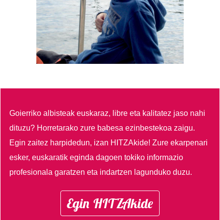
Goierriko albisteak euskaraz, libre eta kalitatez jaso nahi
dituzu?
Horretarako zure babesa ezinbestekoa zaigu.
Egin zaitez harpidedun, izan HITZAkide!
Zure ekarpenari
esker, euskaratik eginda dagoen tokiko informazio
profesionala garatzen eta indartzen lagunduko duzu.
Egin HITZAkide