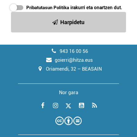
Pribatutasun Politika
irakurri eta onartzen dut.
Harpidetu
943 16 00 56
goierri@hitza.eus
Oriamendi, 32 – BEASAIN
Nor gara