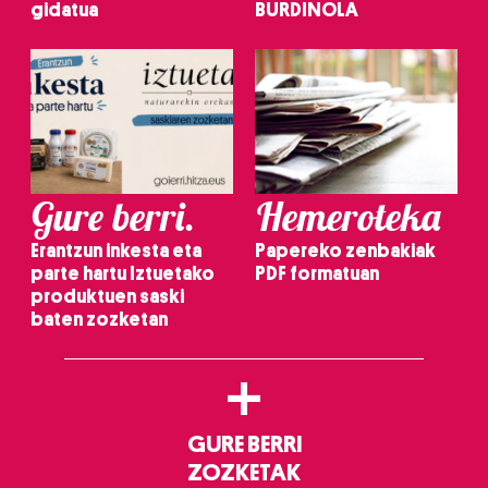
gidatua
BURDINOLA
Gure berri.
Hemeroteka
Erantzun inkesta eta
Papereko zenbakiak
parte hartu Iztuetako
PDF formatuan
produktuen saski
baten zozketan
+
GURE BERRI
ZOZKETAK