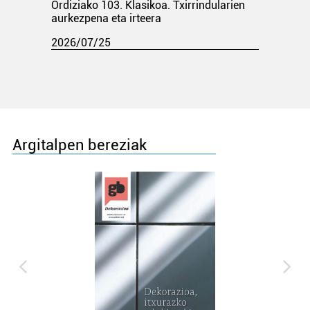
Ordiziako 103. Klasikoa. Txirrindularien
aurkezpena eta irteera
2026/07/25
Argitalpen bereziak