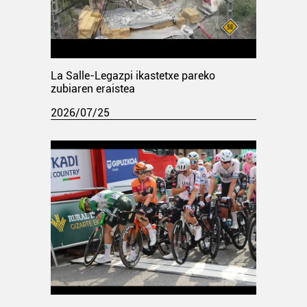
La Salle-Legazpi ikastetxe pareko
zubiaren eraistea
2026/07/25