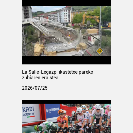
La Salle-Legazpi ikastetxe pareko
zubiaren eraistea
2026/07/25