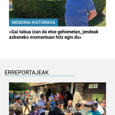
MEMORIA HISTORIKOA
«Gai tabua izan da etxe gehienetan, jendeak
azkeneko momentuan hitz egin du»
ERREPORTAJEAK