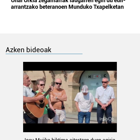
Unai Urkia zegamarrak laugarren egin du euli-
arrantzako beteranoen Munduko Txapelketan
Azken bideoak