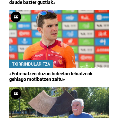
daude bazter guztiak»
TXIRRINDULARITZA
«Entrenatzen duzun bideetan lehiatzeak
gehiago motibatzen zaitu»