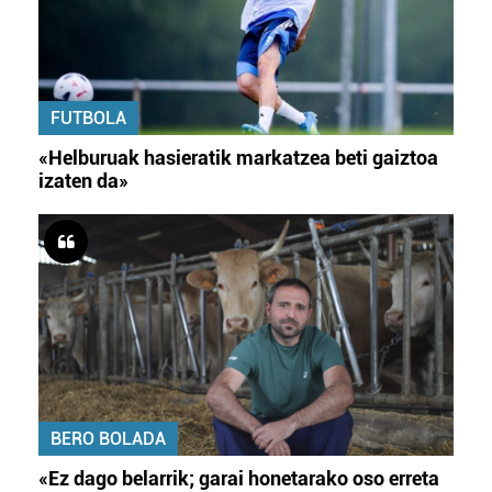
FUTBOLA
«Helburuak hasieratik markatzea beti gaiztoa
izaten da»
BERO BOLADA
«Ez dago belarrik; garai honetarako oso erreta