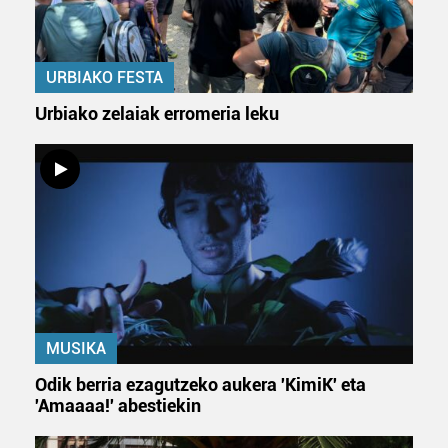
URBIAKO FESTA
Urbiako zelaiak erromeria leku
MUSIKA
Odik berria ezagutzeko aukera 'KimiK' eta
'Amaaaa!' abestiekin