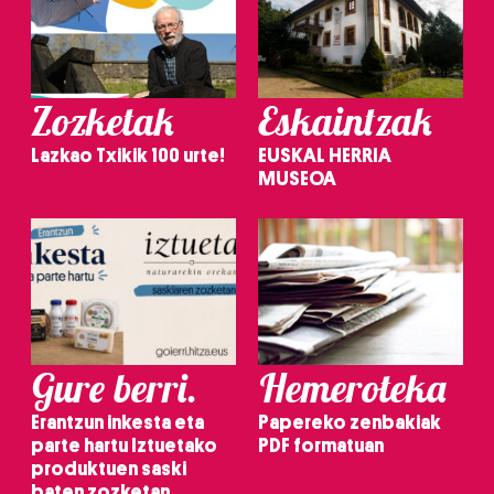
Zozketak
Eskaintzak
Lazkao Txikik 100 urte!
EUSKAL HERRIA
MUSEOA
Gure berri.
Hemeroteka
Erantzun inkesta eta
Papereko zenbakiak
parte hartu Iztuetako
PDF formatuan
produktuen saski
baten zozketan