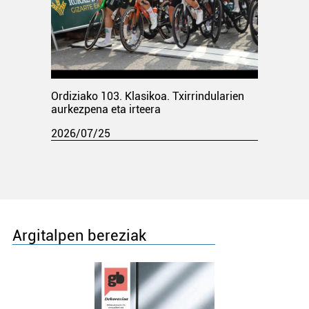
Ordiziako 103. Klasikoa. Txirrindularien
aurkezpena eta irteera
2026/07/25
Argitalpen bereziak