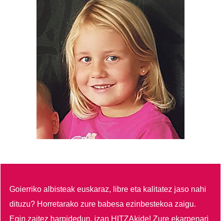
Goierriko albisteak euskaraz, libre eta kalitatez jaso nahi
dituzu?
Horretarako zure babesa ezinbestekoa zaigu.
Egin zaitez harpidedun, izan HITZAkide!
Zure ekarpenari