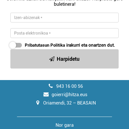
buletinera!
Pribatutasun Politika
irakurri eta onartzen dut.
Harpidetu
943 16 00 56
goierri@hitza.eus
Oriamendi, 32 – BEASAIN
Nor gara