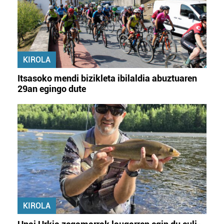
Lortu zure datu pertsonalak prozesatzeko moduari
buruzko informazio gehiago eta ezarri zure lehentasunak
datuen atalean. Edozein unetan alda edo ken dezakezu
zure baimena Cookieen adierazpenean.
KIROLA
Webgune honek cookie propioak eta hirugarrenen cookie-
fitxategiak erabiltzen ditu. Zure esperientzia eta
Itsasoko mendi bizikleta ibilaldia abuztuaren
zerbitzuak hobetzeko asmoz, cookie teknologiaz
29an egingo dute
baliatzen gara. Ohar hau onartuz gero, teknologia hori
erabiltzeko baimen esplizitua ematen diguzu.
Gehiago
irakurri
KIROLA