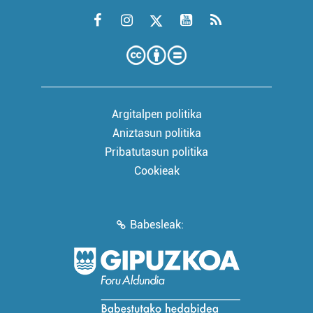
Argitalpen politika
Aniztasun politika
Pribatutasun politika
Cookieak
Babesleak: