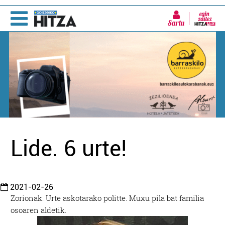
Sartu
Lide. 6 urte!
2021-02-26
Zorionak. Urte askotarako politte. Muxu pila bat familia
osoaren aldetik.