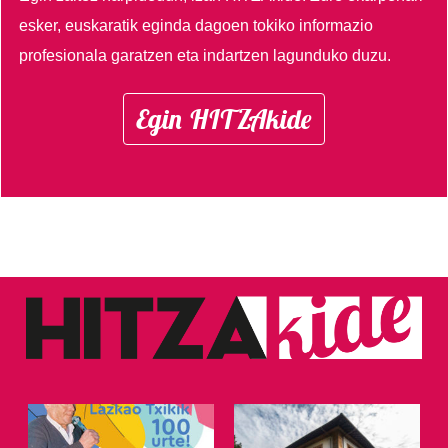
esker, euskaratik eginda dagoen tokiko informazio
profesionala garatzen eta indartzen lagunduko duzu.
Egin HITZAkide