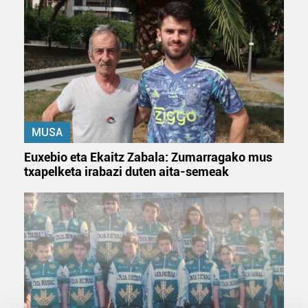
MUSA
Euxebio eta Ekaitz Zabala: Zumarragako mus
txapelketa irabazi duten aita-semeak