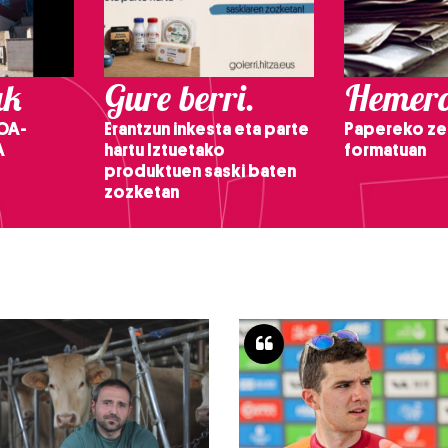
ak
Gure berri.
Hemero
OA-
Erantzun inkesta eta parte
Papereko ze
A
hartu Iztuetako
formatuan
produktuen saski baten
zozketan