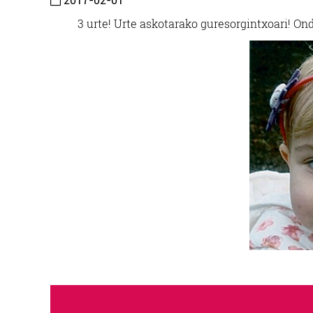
2017-02-01
3 urte! Urte askotarako gure
sorgintxoari! On