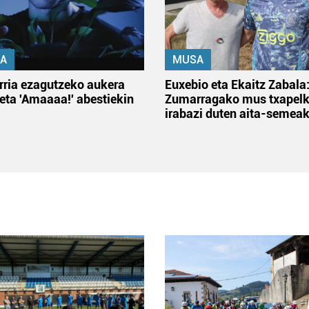
A
MUSA
rria ezagutzeko aukera
Euxebio eta Ekaitz Zabala
 eta 'Amaaaa!' abestiekin
Zumarragako mus txapelk
irabazi duten aita-semea