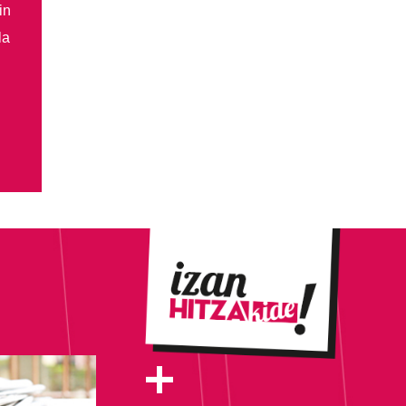
in
la
+