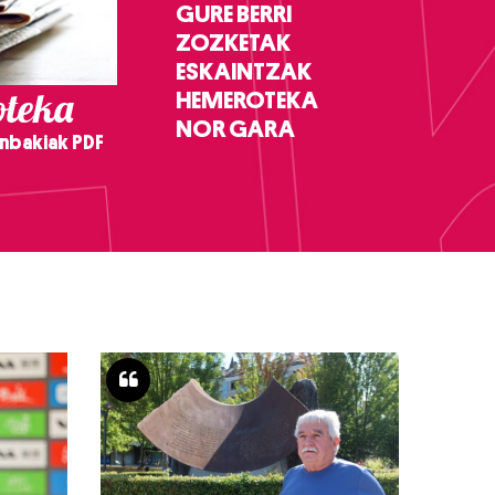
GURE BERRI
ZOZKETAK
ESKAINTZAK
teka
HEMEROTEKA
NOR GARA
nbakiak PDF