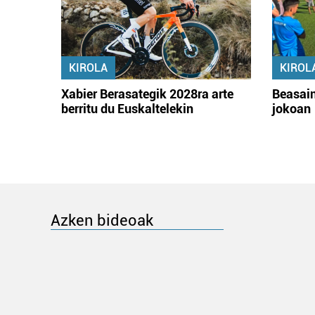
KIROLA
KIROL
Xabier Berasategik 2028ra arte
Beasain
berritu du Euskaltelekin
jokoan
Azken bideoak