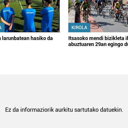
A
KIROLA
 larunbatean hasiko da
Itsasoko mendi bizikleta i
abuztuaren 29an egingo d
Ez da informaziorik aurkitu sartutako datuekin.