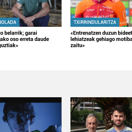
BOLADA
TXIRRINDULARITZA
o belarrik; garai
«Entrenatzen duzun bidee
ako oso erreta daude
lehiatzeak gehiago motib
guztiak»
zaitu»