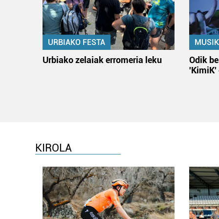
URBIAKO FESTA
MUSIK
Urbiako zelaiak erromeria leku
Odik be
'KimiK'
KIROLA