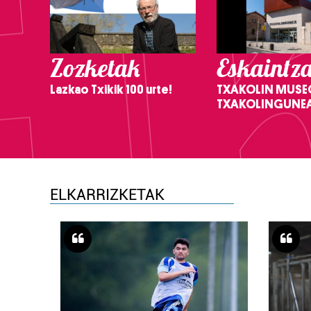
Zozketak
Eskaintz
Lazkao Txikik 100 urte!
TXAKOLIN MUSE
TXAKOLINGUNE
ELKARRIZKETAK