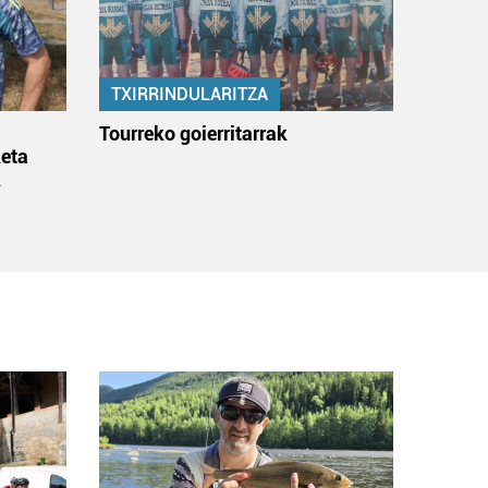
TXIRRINDULARITZA
:
Tourreko goierritarrak
eta
k