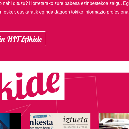
so nahi dituzu?
Horretarako zure babesa ezinbestekoa zaigu. Eg
i esker, euskaratik eginda dagoen tokiko informazio profesiona
in HITZAkide