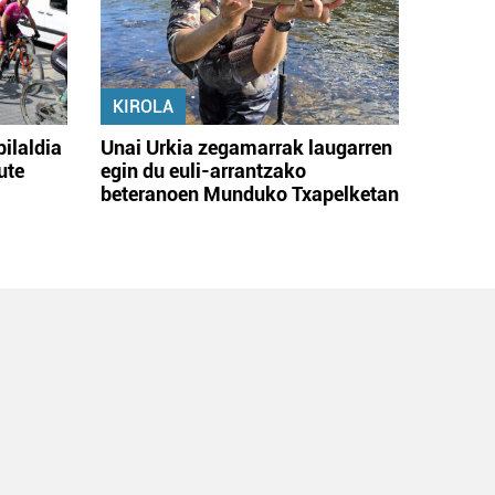
KIROLA
bilaldia
Unai Urkia zegamarrak laugarren
ute
egin du euli-arrantzako
beteranoen Munduko Txapelketan