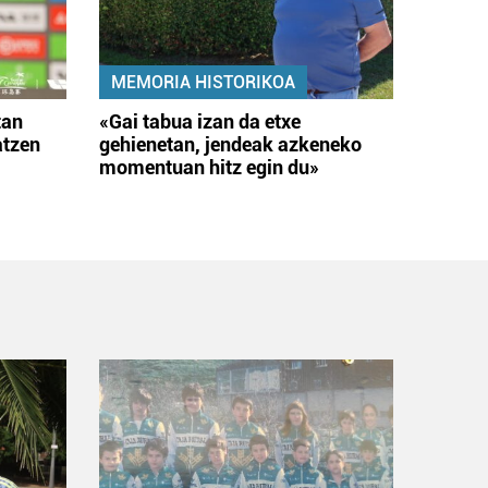
MEMORIA HISTORIKOA
tan
«Gai tabua izan da etxe
atzen
gehienetan, jendeak azkeneko
momentuan hitz egin du»