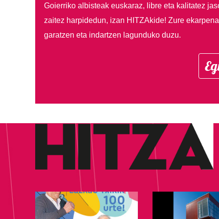
Goierriko albisteak euskaraz, libre eta kalitatez ja
zaitez harpidedun, izan HITZAkide!
Zure ekarpenar
garatzen eta indartzen lagunduko duzu.
Eg