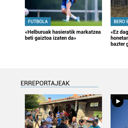
FUTBOLA
BERO 
«Helburuak hasieratik markatzea
«Ez dag
beti gaiztoa izaten da»
honetar
bazter 
ERREPORTAJEAK