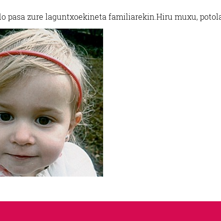
do pasa zure laguntxoekin
eta familiarekin.
Hiru muxu, potola