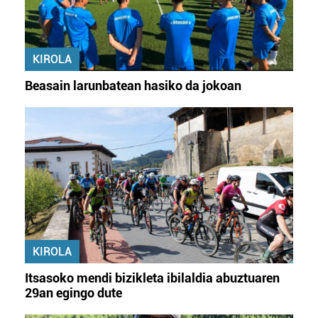
KIROLA
Beasain larunbatean hasiko da jokoan
KIROLA
Itsasoko mendi bizikleta ibilaldia abuztuaren
29an egingo dute