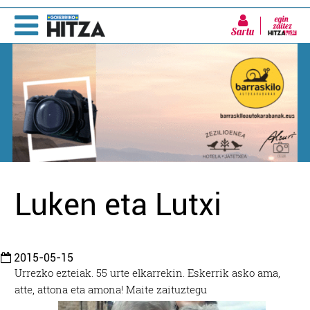
Sartu
Luken eta Lutxi
2015-05-15
Urrezko ezteiak. 55 urte elkarrekin. Eskerrik asko ama,
atte, attona eta amona! Maite zaituztegu