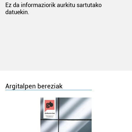
Ez da informaziorik aurkitu sartutako
datuekin.
Argitalpen bereziak