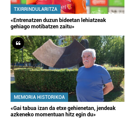
TXIRRINDULARITZA
«Entrenatzen duzun bideetan lehiatzeak
gehiago motibatzen zaitu»
MEMORIA HISTORIKOA
«Gai tabua izan da etxe gehienetan, jendeak
azkeneko momentuan hitz egin du»