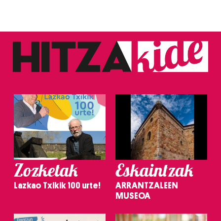
Zozketak
Eskaintzak
Lazkao Txikik 100 urte!
ARRANTZALEEN
MUSEOA