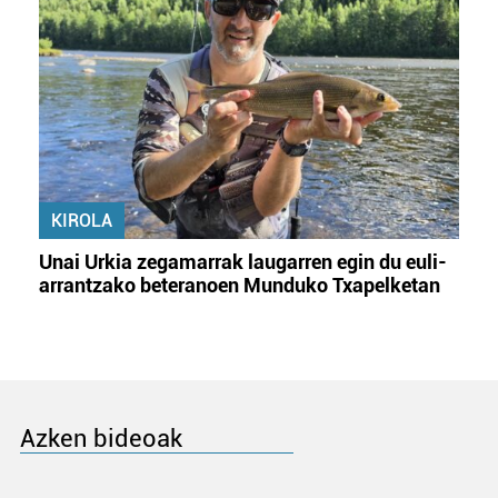
KIROLA
Unai Urkia zegamarrak laugarren egin du euli-
arrantzako beteranoen Munduko Txapelketan
Azken bideoak