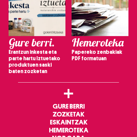
Gure berri.
Hemeroteka
Erantzun inkesta eta
Papereko zenbakiak
parte hartu Iztuetako
PDF formatuan
produktuen saski
baten zozketan
+
GURE BERRI
ZOZKETAK
ESKAINTZAK
HEMEROTEKA