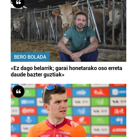
BERO BOLADA
«Ez dago belarrik; garai honetarako oso erreta
daude bazter guztiak»