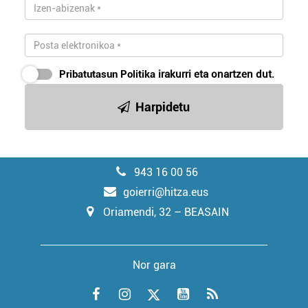
Pribatutasun Politika
irakurri eta onartzen dut.
Harpidetu
943 16 00 56
goierri@hitza.eus
Oriamendi, 32 – BEASAIN
Nor gara