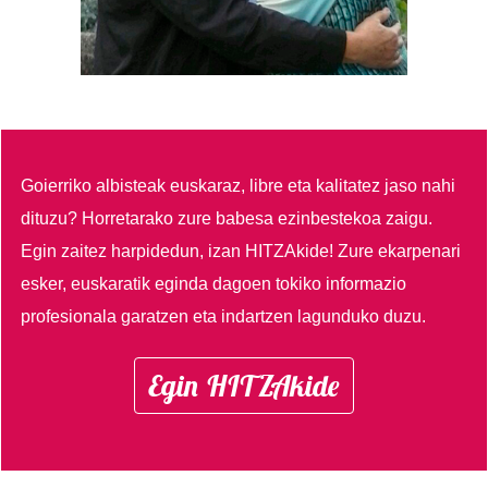
Goierriko albisteak euskaraz, libre eta kalitatez jaso nahi
dituzu?
Horretarako zure babesa ezinbestekoa zaigu.
Egin zaitez harpidedun, izan HITZAkide!
Zure ekarpenari
esker, euskaratik eginda dagoen tokiko informazio
profesionala garatzen eta indartzen lagunduko duzu.
Egin HITZAkide