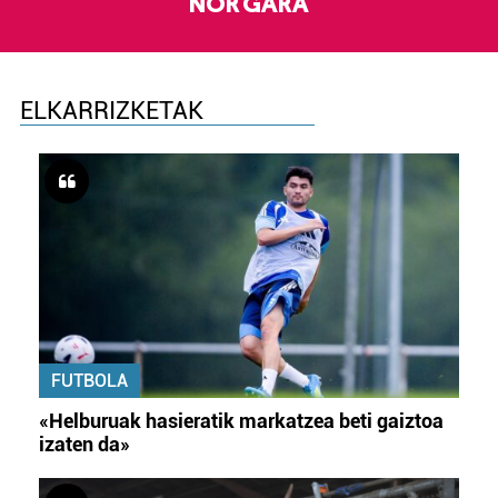
NOR GARA
ELKARRIZKETAK
FUTBOLA
«Helburuak hasieratik markatzea beti gaiztoa
izaten da»