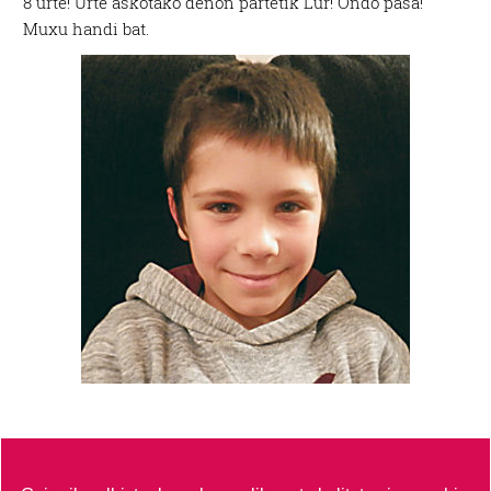
8 urte! Urte askotako denon partetik Lur! Ondo pasa!
Muxu handi bat.