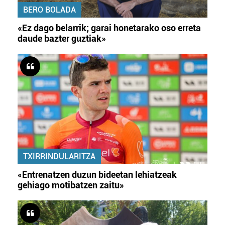
BERO BOLADA
«Ez dago belarrik; garai honetarako oso erreta
daude bazter guztiak»
TXIRRINDULARITZA
«Entrenatzen duzun bideetan lehiatzeak
gehiago motibatzen zaitu»