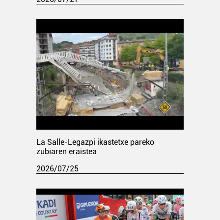
La Salle-Legazpi ikastetxe pareko
zubiaren eraistea
2026/07/25