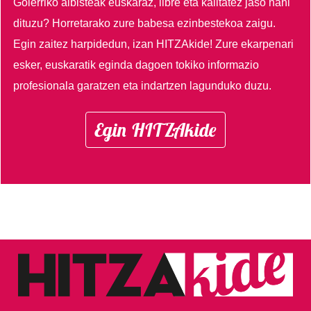
Goierriko albisteak euskaraz, libre eta kalitatez jaso nahi
dituzu?
Horretarako zure babesa ezinbestekoa zaigu.
Egin zaitez harpidedun, izan HITZAkide!
Zure ekarpenari
esker, euskaratik eginda dagoen tokiko informazio
profesionala garatzen eta indartzen lagunduko duzu.
Egin HITZAkide