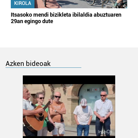
KIROLA
Itsasoko mendi bizikleta ibilaldia abuztuaren
29an egingo dute
Azken bideoak