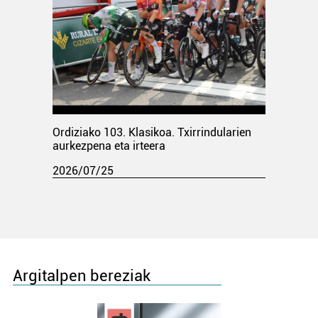
Ordiziako 103. Klasikoa. Txirrindularien
aurkezpena eta irteera
2026/07/25
Argitalpen bereziak