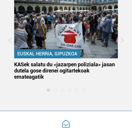
EUSKAL HERRIA, GIPUZKOA
KASek salatu du «jazarpen poliziala» jasan
Pa
dutela gose direnei ogitartekoak
da
emateagatik
«s