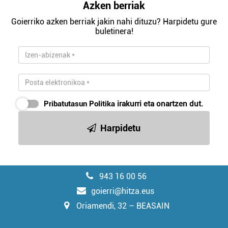
Azken berriak
Goierriko azken berriak jakin nahi dituzu? Harpidetu gure
buletinera!
Pribatutasun Politika
irakurri eta onartzen dut.
Harpidetu
943 16 00 56
goierri@hitza.eus
Oriamendi, 32 – BEASAIN