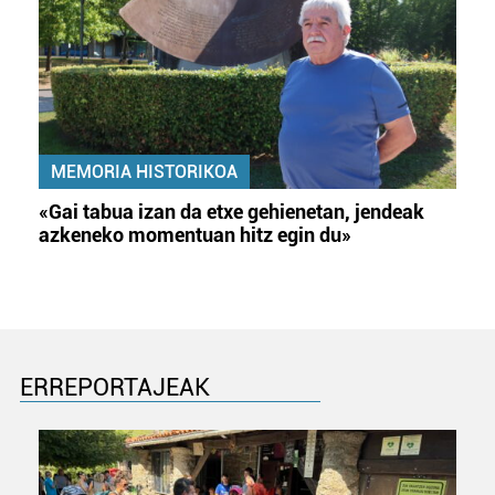
MEMORIA HISTORIKOA
«Gai tabua izan da etxe gehienetan, jendeak
azkeneko momentuan hitz egin du»
ERREPORTAJEAK