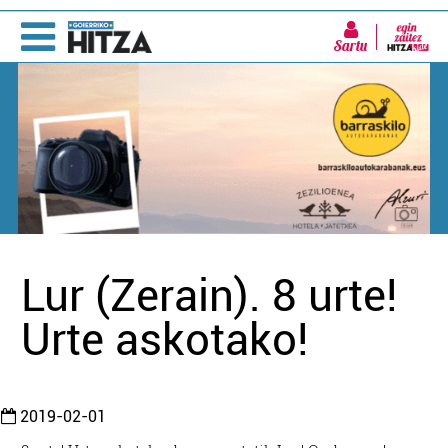
Sartu
Lur (Zerain). 8 urte!
Urte askotako!
2019-02-01