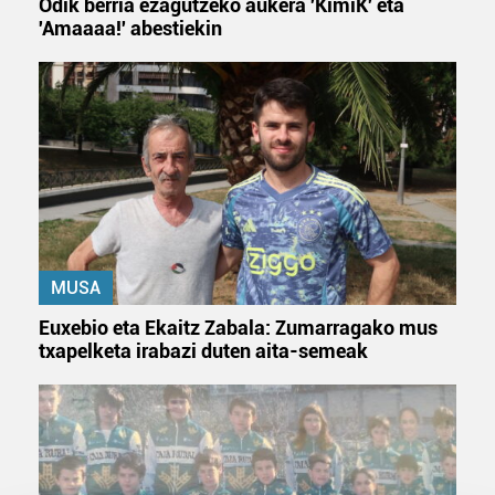
Odik berria ezagutzeko aukera 'KimiK' eta
'Amaaaa!' abestiekin
MUSA
Euxebio eta Ekaitz Zabala: Zumarragako mus
txapelketa irabazi duten aita-semeak