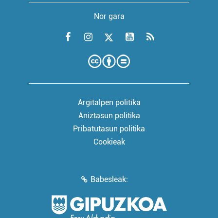
Nor gara
Argitalpen politika
Aniztasun politika
Pribatutasun politika
Cookieak
Babesleak: