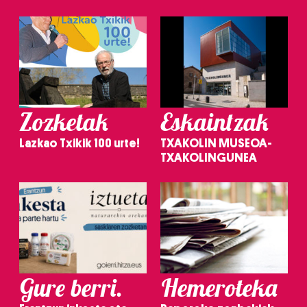
Zozketak
Eskaintzak
Lazkao Txikik 100 urte!
TXAKOLIN MUSEOA-
TXAKOLINGUNEA
Gure berri.
Hemeroteka