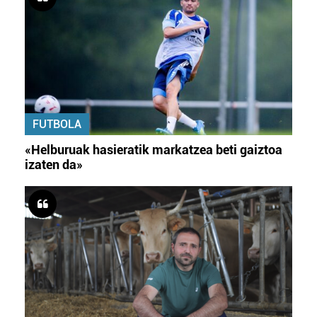
FUTBOLA
«Helburuak hasieratik markatzea beti gaiztoa
izaten da»