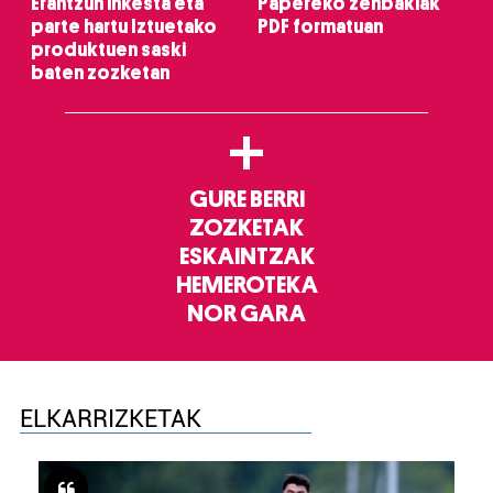
Erantzun inkesta eta
Papereko zenbakiak
parte hartu Iztuetako
PDF formatuan
produktuen saski
baten zozketan
+
GURE BERRI
ZOZKETAK
ESKAINTZAK
HEMEROTEKA
NOR GARA
ELKARRIZKETAK