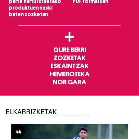
parte hartu Iztuetako
PDF formatuan
produktuen saski
baten zozketan
+
GURE BERRI
ZOZKETAK
ESKAINTZAK
HEMEROTEKA
NOR GARA
ELKARRIZKETAK