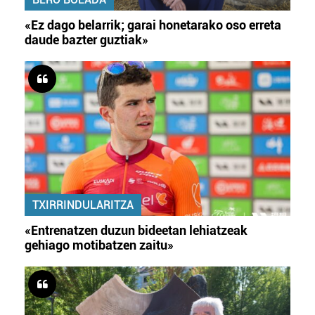
«Ez dago belarrik; garai honetarako oso erreta
daude bazter guztiak»
TXIRRINDULARITZA
«Entrenatzen duzun bideetan lehiatzeak
gehiago motibatzen zaitu»