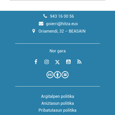
943 16 00 56
goierri@hitza.eus
Oriamendi, 32 – BEASAIN
Nor gara
Argitalpen politika
Aniztasun politika
Pribatutasun politika