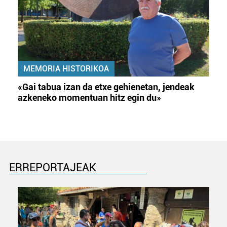
MEMORIA HISTORIKOA
«Gai tabua izan da etxe gehienetan, jendeak
azkeneko momentuan hitz egin du»
ERREPORTAJEAK