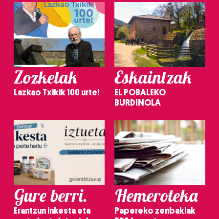
Zozketak
Eskaintzak
Lazkao Txikik 100 urte!
EL POBALEKO
BURDINOLA
Gure berri.
Hemeroteka
Erantzun inkesta eta
Papereko zenbakiak