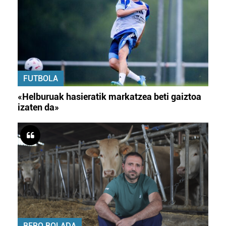
FUTBOLA
«Helburuak hasieratik markatzea beti gaiztoa
izaten da»
BERO BOLADA