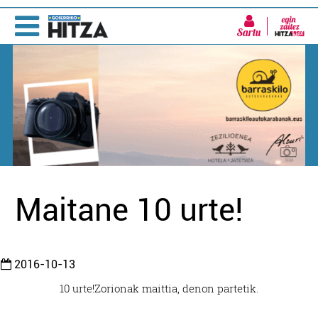
Sartu
Maitane 10 urte!
2016-10-13
10 urte!
Zorionak maittia, denon partetik.