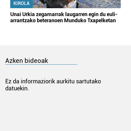
KIROLA
Unai Urkia zegamarrak laugarren egin du euli-
arrantzako beteranoen Munduko Txapelketan
Azken bideoak
Ez da informaziorik aurkitu sartutako
datuekin.