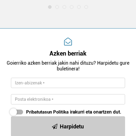
Azken berriak
Goierriko azken berriak jakin nahi dituzu? Harpidetu gure
buletinera!
Pribatutasun Politika
irakurri eta onartzen dut.
Harpidetu