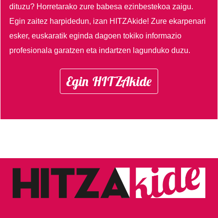
dituzu?
Horretarako zure babesa ezinbestekoa zaigu.
Egin zaitez harpidedun, izan HITZAkide!
Zure ekarpenari
esker, euskaratik eginda dagoen tokiko informazio
profesionala garatzen eta indartzen lagunduko duzu.
Egin HITZAkide