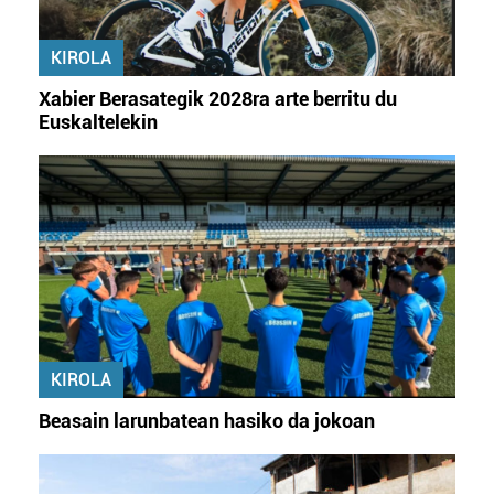
Webgune honek cookie propioak eta hirugarrenen cookie-
fitxategiak erabiltzen ditu. Zure esperientzia eta
KIROLA
zerbitzuak hobetzeko asmoz, cookie teknologiaz
baliatzen gara. Ohar hau onartuz gero, teknologia hori
Xabier Berasategik 2028ra arte berritu du
erabiltzeko baimen esplizitua ematen diguzu.
Gehiago
Euskaltelekin
irakurri
KIROLA
Beasain larunbatean hasiko da jokoan