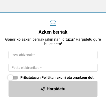
Azken berriak
Goierriko azken berriak jakin nahi dituzu? Harpidetu gure
buletinera!
Pribatutasun Politika
irakurri eta onartzen dut.
Harpidetu