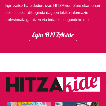
Egin zaitez harpidedun, izan HITZAkide!
Zure ekarpenari
esker, euskaratik eginda dagoen tokiko informazio
profesionala garatzen eta indartzen lagunduko duzu.
Egin HITZAkide