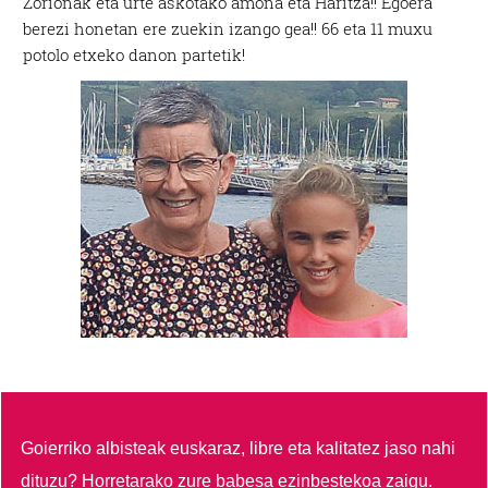
Zorionak eta urte askotako amona eta Haritza!! Egoera
berezi honetan ere zuekin izango gea!! 66 eta 11 muxu
potolo etxeko danon partetik!
Goierriko albisteak euskaraz, libre eta kalitatez jaso nahi
dituzu?
Horretarako zure babesa ezinbestekoa zaigu.