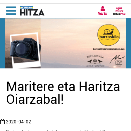
Sartu
Maritere eta Haritza
Oiarzabal!
2020-04-02