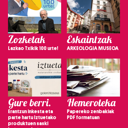
Zozketak
Eskaintzak
Lazkao Txikik 100 urte!
ARKEOLOGIA MUSEOA
Gure berri.
Hemeroteka
Erantzun inkesta eta
Papereko zenbakiak
parte hartu Iztuetako
PDF formatuan
produktuen saski