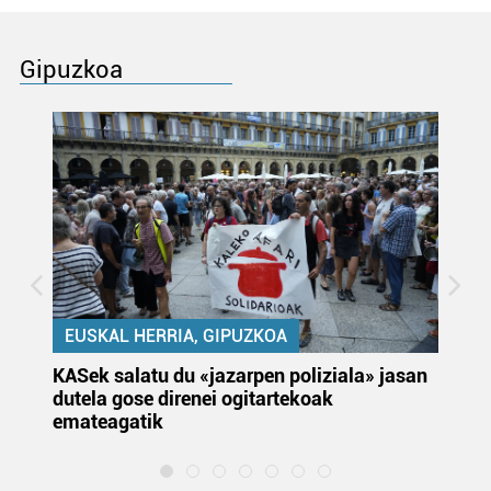
Gipuzkoa
EUSKAL HERRIA, GIPUZKOA
KASek salatu du «jazarpen poliziala» jasan
Pa
dutela gose direnei ogitartekoak
da
emateagatik
«s