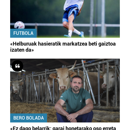
FUTBOLA
«Helburuak hasieratik markatzea beti gaiztoa
izaten da»
BERO BOLADA
«Ez dago belarrik; garai honetarako oso erreta