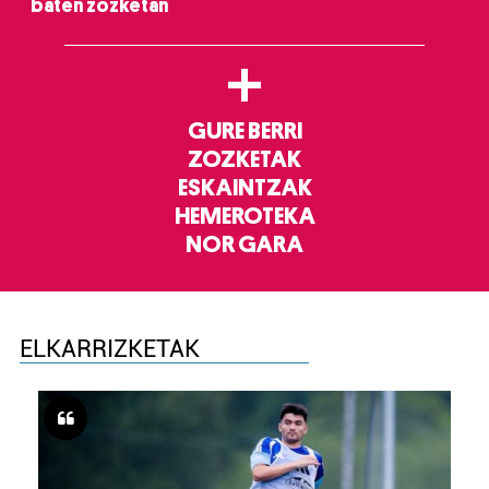
baten zozketan
+
GURE BERRI
ZOZKETAK
ESKAINTZAK
HEMEROTEKA
NOR GARA
ELKARRIZKETAK