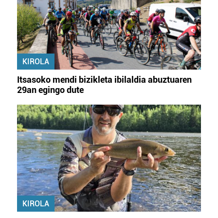
KIROLA
Itsasoko mendi bizikleta ibilaldia abuztuaren
29an egingo dute
KIROLA