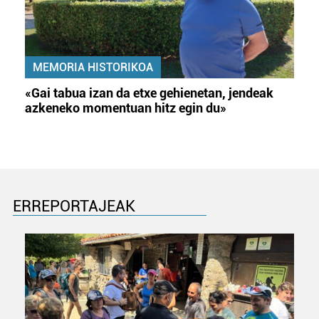
MEMORIA HISTORIKOA
«Gai tabua izan da etxe gehienetan, jendeak
azkeneko momentuan hitz egin du»
ERREPORTAJEAK