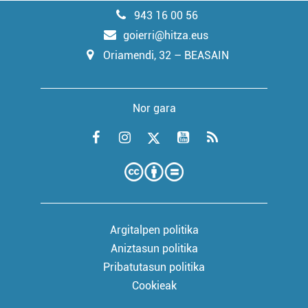
943 16 00 56
goierri@hitza.eus
Oriamendi, 32 – BEASAIN
Nor gara
Argitalpen politika
Aniztasun politika
Pribatutasun politika
Cookieak