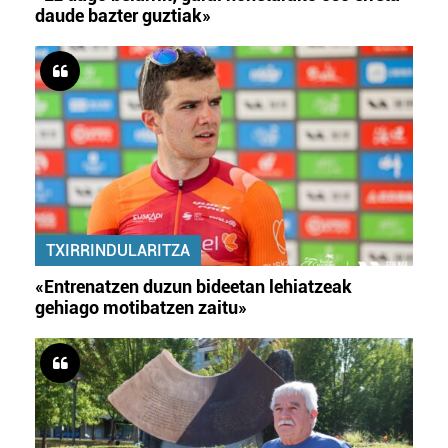
daude bazter guztiak»
TXIRRINDULARITZA
«Entrenatzen duzun bideetan lehiatzeak
gehiago motibatzen zaitu»