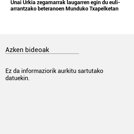
Unai Urkia zegamarrak laugarren egin du euli-
arrantzako beteranoen Munduko Txapelketan
Azken bideoak
Ez da informaziorik aurkitu sartutako
datuekin.