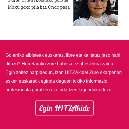
6 urte! Urte askotarako politte!
Muxu goxo pila bat. Ondo pasa!
Goierriko albisteak euskaraz, libre eta kalitatez jaso nahi
dituzu?
Horretarako zure babesa ezinbestekoa zaigu.
Egin zaitez harpidedun, izan HITZAkide!
Zure ekarpenari
esker, euskaratik eginda dagoen tokiko informazio
profesionala garatzen eta indartzen lagunduko duzu.
Egin HITZAkide