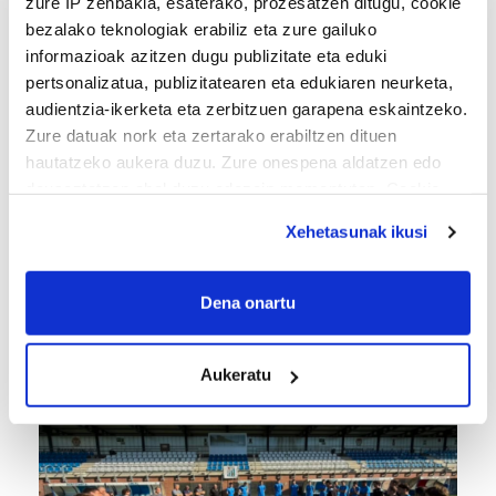
zure IP zenbakia, esaterako, prozesatzen ditugu, cookie
KIROLA
bezalako teknologiak erabiliz eta zure gailuko
informazioak azitzen dugu publizitate eta eduki
pertsonalizatua, publizitatearen eta edukiaren neurketa,
audientzia-ikerketa eta zerbitzuen garapena eskaintzeko.
Zure datuak nork eta zertarako erabiltzen dituen
hautatzeko aukera duzu. Zure onespena aldatzen edo
deuseztatzen ahal duzu edozein momentutan, Cookie
deklaraziotik edo Privacy triggerean klikatuz.
Xehetasunak ikusi
If you allow, we would also like to:
KIROLA
Collect information about your geographical
Dena onartu
location which can be accurate to within several
Xabier Berasategik 2028ra arte berritu du
Euskaltelekin
meters
Aukeratu
Identify your device by actively scanning it for
specific characteristics (fingerprinting)
Find out more about how your personal data is processed
and set your preferences in the
details section
.