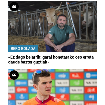
BERO BOLADA
«Ez dago belarrik; garai honetarako oso erreta
daude bazter guztiak»