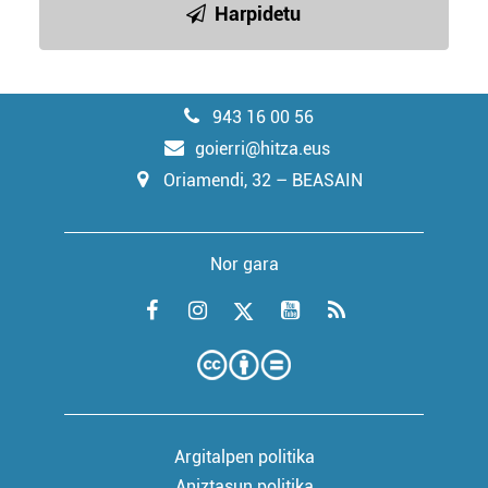
Harpidetu
943 16 00 56
goierri@hitza.eus
Oriamendi, 32 – BEASAIN
Nor gara
Argitalpen politika
Aniztasun politika