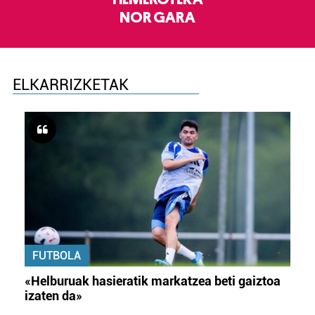
NOR GARA
ELKARRIZKETAK
FUTBOLA
«Helburuak hasieratik markatzea beti gaiztoa
izaten da»