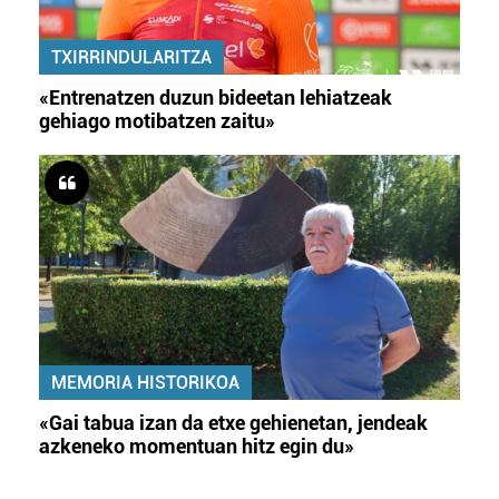
TXIRRINDULARITZA
«Entrenatzen duzun bideetan lehiatzeak
gehiago motibatzen zaitu»
MEMORIA HISTORIKOA
«Gai tabua izan da etxe gehienetan, jendeak
azkeneko momentuan hitz egin du»