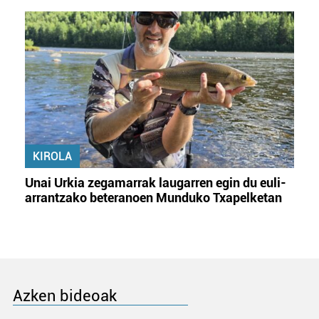
Webgune honek cookie propioak eta hirugarrenen cookie-
fitxategiak erabiltzen ditu. Zure esperientzia eta
zerbitzuak hobetzeko asmoz, cookie teknologiaz
baliatzen gara. Ohar hau onartuz gero, teknologia hori
erabiltzeko baimen esplizitua ematen diguzu.
Gehiago
irakurri
KIROLA
Unai Urkia zegamarrak laugarren egin du euli-
arrantzako beteranoen Munduko Txapelketan
Azken bideoak