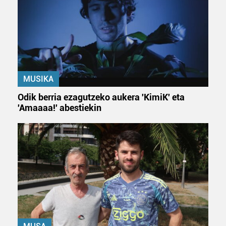
MUSIKA
Odik berria ezagutzeko aukera 'KimiK' eta
'Amaaaa!' abestiekin