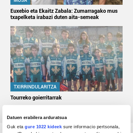
MUSA
Euxebio eta Ekaitz Zabala: Zumarragako mus
txapelketa irabazi duten aita-semeak
TXIRRINDULARITZA
Tourreko goierritarrak
Datuen erabilera arduratsua
Guk eta
gure 1022 kideek
sure informacio pertsonala,