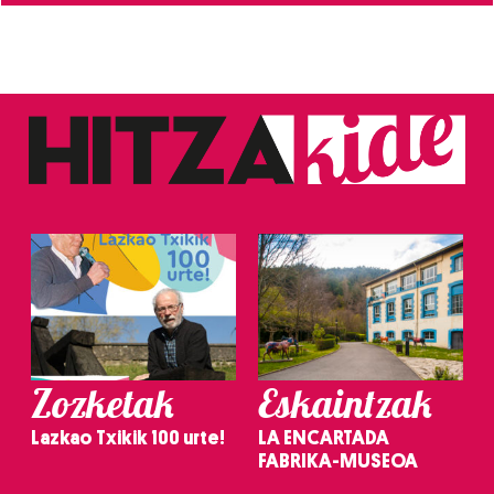
Zozketak
Eskaintzak
Lazkao Txikik 100 urte!
LA ENCARTADA
FABRIKA-MUSEOA