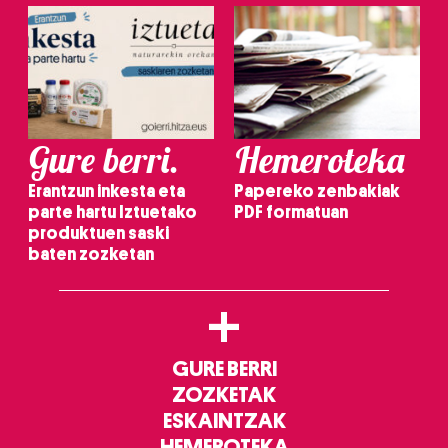
Gure berri.
Hemeroteka
Erantzun inkesta eta
Papereko zenbakiak
parte hartu Iztuetako
PDF formatuan
produktuen saski
baten zozketan
+
GURE BERRI
ZOZKETAK
ESKAINTZAK
HEMEROTEKA