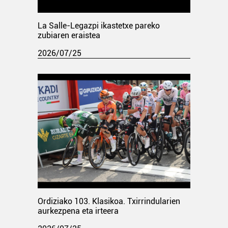
La Salle-Legazpi ikastetxe pareko
zubiaren eraistea
2026/07/25
Ordiziako 103. Klasikoa. Txirrindularien
aurkezpena eta irteera