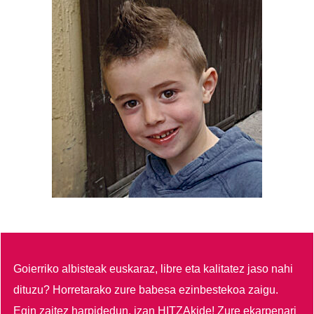
Goierriko albisteak euskaraz, libre eta kalitatez jaso nahi
dituzu?
Horretarako zure babesa ezinbestekoa zaigu.
Egin zaitez harpidedun, izan HITZAkide!
Zure ekarpenari