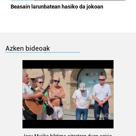
Beasain larunbatean hasiko da jokoan
Azken bideoak