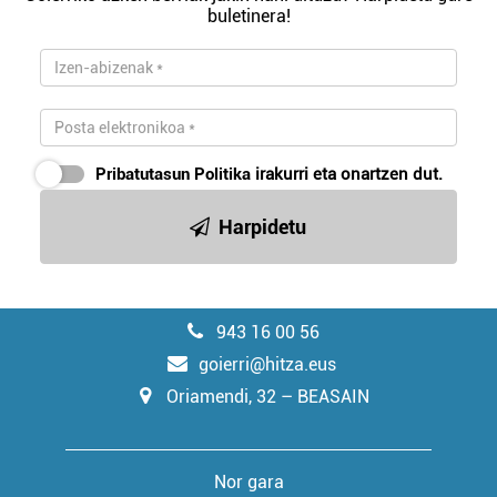
buletinera!
Pribatutasun Politika
irakurri eta onartzen dut.
Harpidetu
943 16 00 56
goierri@hitza.eus
Oriamendi, 32 – BEASAIN
Nor gara