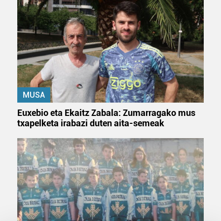
MUSA
Euxebio eta Ekaitz Zabala: Zumarragako mus
txapelketa irabazi duten aita-semeak