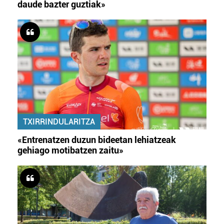
daude bazter guztiak»
TXIRRINDULARITZA
«Entrenatzen duzun bideetan lehiatzeak
gehiago motibatzen zaitu»