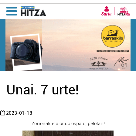
Sartu
Unai. 7 urte!
2023-01-18
Zorionak eta ondo ospatu, pelotari!