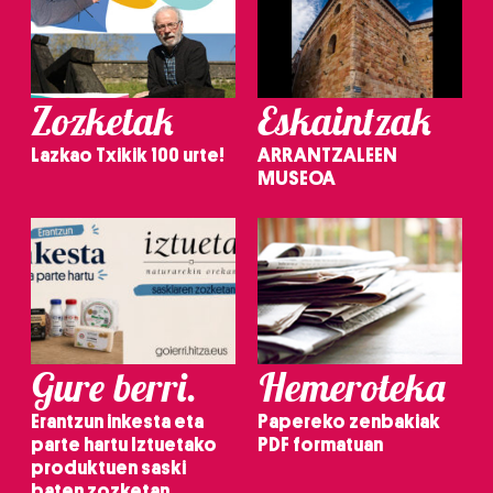
Zozketak
Eskaintzak
Lazkao Txikik 100 urte!
ARRANTZALEEN
MUSEOA
Gure berri.
Hemeroteka
Erantzun inkesta eta
Papereko zenbakiak
parte hartu Iztuetako
PDF formatuan
produktuen saski
baten zozketan