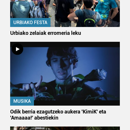
URBIAKO FESTA
Urbiako zelaiak erromeria leku
MUSIKA
Odik berria ezagutzeko aukera 'KimiK' eta
'Amaaaa!' abestiekin