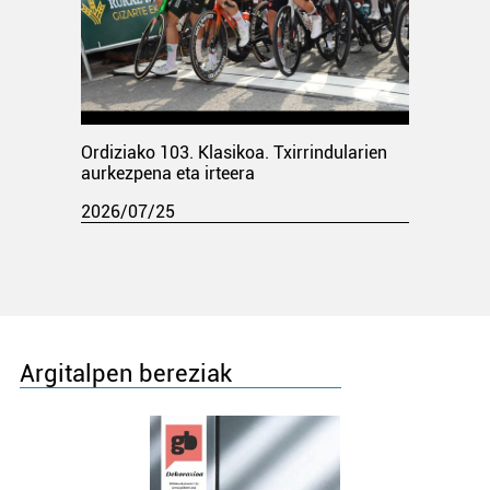
Ordiziako 103. Klasikoa. Txirrindularien
aurkezpena eta irteera
2026/07/25
Argitalpen bereziak