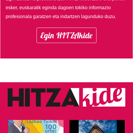
esker, euskaratik eginda dagoen tokiko informazio
profesionala garatzen eta indartzen lagunduko duzu.
Egin HITZAkide