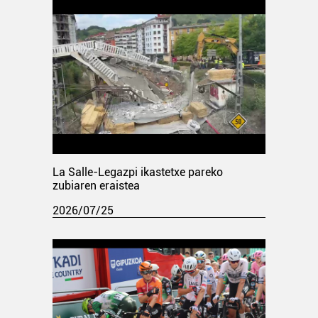
La Salle-Legazpi ikastetxe pareko
zubiaren eraistea
2026/07/25