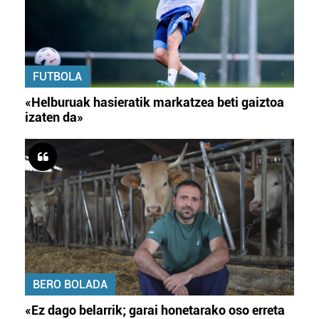
FUTBOLA
«Helburuak hasieratik markatzea beti gaiztoa
izaten da»
BERO BOLADA
«Ez dago belarrik; garai honetarako oso erreta