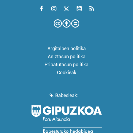
Argitalpen politika
Aniztasun politika
Pribatutasun politika
Cookieak
Babesleak: