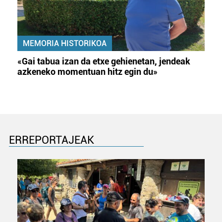
MEMORIA HISTORIKOA
«Gai tabua izan da etxe gehienetan, jendeak
azkeneko momentuan hitz egin du»
ERREPORTAJEAK