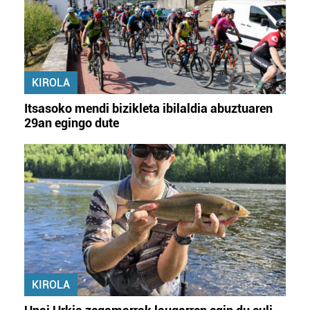
KIROLA
Itsasoko mendi bizikleta ibilaldia abuztuaren
29an egingo dute
KIROLA