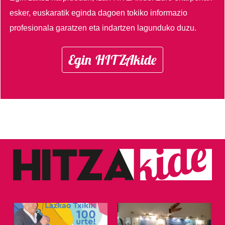
esker, euskaratik eginda dagoen tokiko informazio
profesionala garatzen eta indartzen lagunduko duzu.
Egin HITZAkide