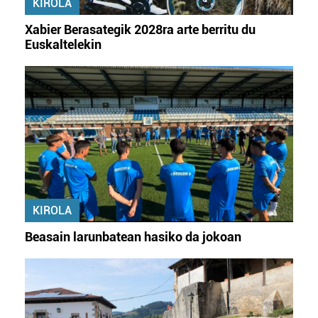
KIROLA
fitxategiak erabiltzen ditu. Zure esperientzia eta
zerbitzuak hobetzeko asmoz, cookie teknologiaz
Xabier Berasategik 2028ra arte berritu du
baliatzen gara. Ohar hau onartuz gero, teknologia hori
Euskaltelekin
erabiltzeko baimen esplizitua ematen diguzu.
Gehiago
irakurri
KIROLA
Beasain larunbatean hasiko da jokoan