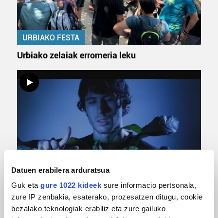
URBIAKO FESTA
Urbiako zelaiak erromeria leku
MUSIKA
Datuen erabilera arduratsua
Guk eta
gure 1022 kideek
sure informacio pertsonala,
Odik berria ezagutzeko aukera 'KimiK' eta
'Amaaaa!' abestiekin
zure IP zenbakia, esaterako, prozesatzen ditugu, cookie
bezalako teknologiak erabiliz eta zure gailuko