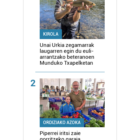
KIROLA
Unai Urkia zegamarrak
laugarren egin du euli-
arrantzako beteranoen
Munduko Txapelketan
2
ORDIZIAKO AZOKA
Piperrei iritsi zaie
gorritzeko garaia