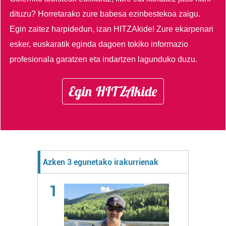
dituzu?
Horretarako zure babesa ezinbestekoa zaigu.
Egin zaitez harpidedun, izan HITZAkide!
Zure ekarpenari
esker, euskaratik eginda dagoen tokiko informazio
profesionala garatzen eta indartzen lagunduko duzu.
Egin HITZAkide
Azken 3 egunetako irakurrienak
1