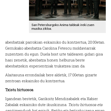
San Petersburgoko Anima taldeak ireki zuen
musika zikloa.
abesbatzak parrokian eskainiko du kontzertua, 20:00etan.
Gernikako abesbatza Carolina Fetescu moldaviarrak
zuzentzen du egun. Duela bost urte taldearen gidari gisa
hasi zenetik, abesbatza honen helburua beste
abesbatzekin esperientziak trukatzea izan da.
Alaitasuna errondailak bere aldetik, 17:00etan gizarte
zentroan eskainiko du kontzertua.
Txistu birtuosoa
Igandean bestetik, Garikoitz Mendizabalek eta Xabier
Zabalak eskainiko dute ikuskizuna.
Txistu birtuosoa eta
sentimenduak bat eginik. Betiko eta betirako
izena eman