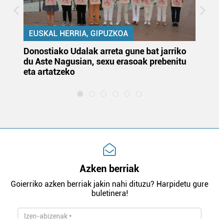
EUSKAL HERRIA, GIPUZKOA
Donostiako Udalak arreta gune bat jarriko
Ur
du Aste Nagusian, sexu erasoak prebenitu
es
eta artatzeko
lu
Azken berriak
Goierriko azken berriak jakin nahi dituzu? Harpidetu gure
buletinera!