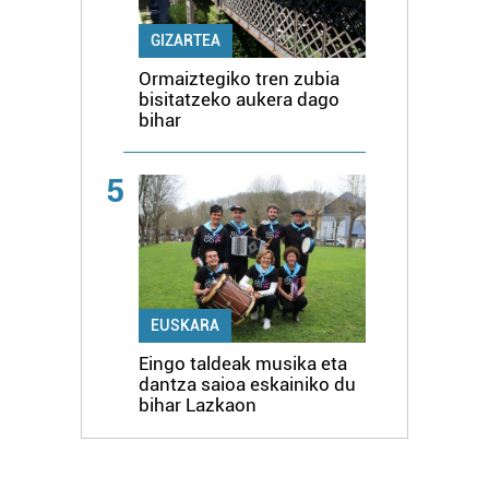
GIZARTEA
Ormaiztegiko tren zubia
bisitatzeko aukera dago
bihar
5
EUSKARA
Eingo taldeak musika eta
dantza saioa eskainiko du
bihar Lazkaon