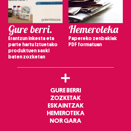
Gure berri.
Hemeroteka
Erantzun inkesta eta
Papereko zenbakiak
parte hartu Iztuetako
PDF formatuan
produktuen saski
baten zozketan
+
GURE BERRI
ZOZKETAK
ESKAINTZAK
HEMEROTEKA
NOR GARA