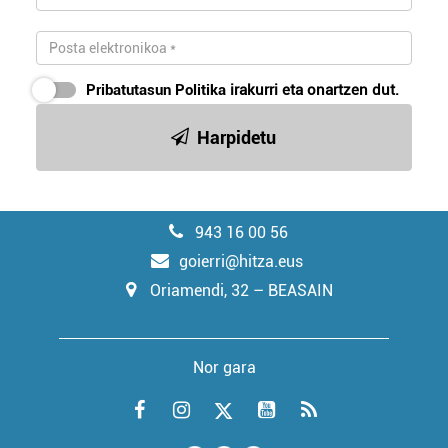
Pribatutasun Politika
irakurri eta onartzen dut.
Harpidetu
943 16 00 56
goierri@hitza.eus
Oriamendi, 32 – BEASAIN
Nor gara