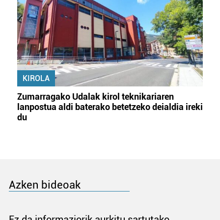
KIROLA
Zumarragako Udalak kirol teknikariaren
lanpostua aldi baterako betetzeko deialdia ireki
du
Azken bideoak
Ez da informaziorik aurkitu sartutako