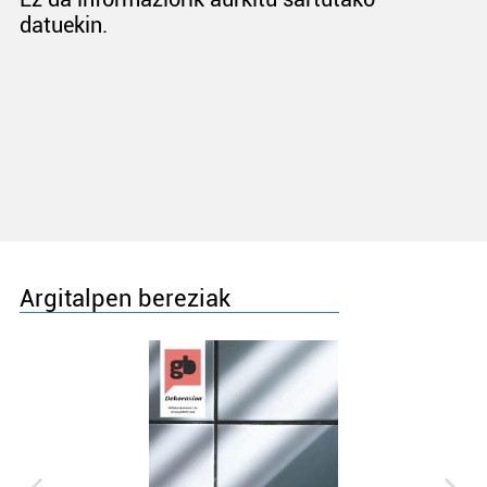
datuekin.
Argitalpen bereziak