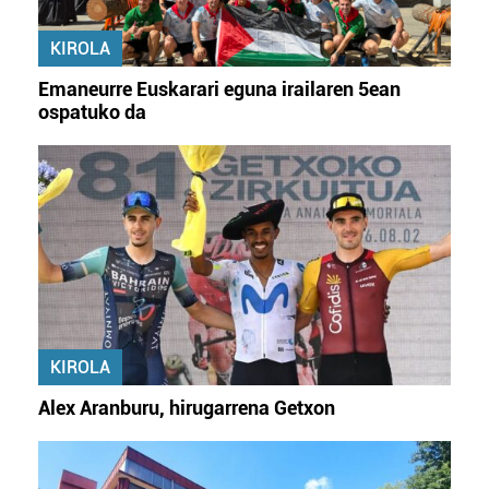
KIROLA
Emaneurre Euskarari eguna irailaren 5ean
ospatuko da
KIROLA
Alex Aranburu, hirugarrena Getxon