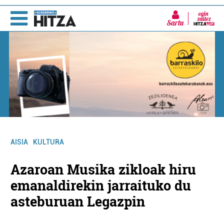
Sartu
AISIA
KULTURA
Azaroan Musika zikloak hiru
emanaldirekin jarraituko du
asteburuan Legazpin