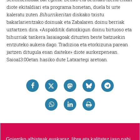
diote ekitaldiari eta programa honetan, duela bi urte
kaleratu zuten
Bihurrikeritan
diskako txistu
bakarlarientzako doinuak eta Zabalaren doinu berriak
uztartzen dira. «Aspalditik datozkigun doinu birtuoso eta
bihurriak tankera lasaiagoak dituzten beste batzuekin
entzuteko aukera dago. Tradizioa eta etorkizuna parean
jartzen ditugula esan daiteke» diote aurkezpenean.
Saioa13:00etan hasiko dute Latxartegi aretoan.
Goierriko albisteak euskaraz, libre eta kalitatez jaso nahi