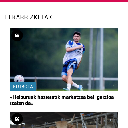
ELKARRIZKETAK
FUTBOLA
«Helburuak hasieratik markatzea beti gaiztoa
izaten da»