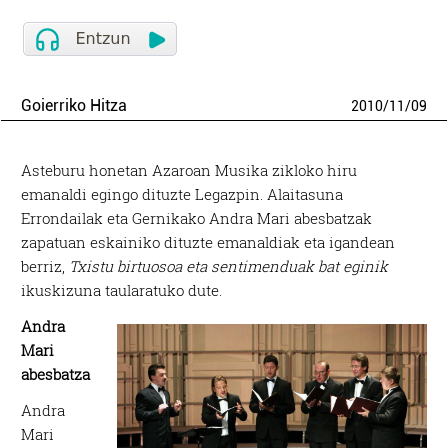
Goierriko Hitza
2010
/
11
/
09
Asteburu honetan Azaroan Musika zikloko hiru
emanaldi egingo dituzte Legazpin. Alaitasuna
Errondailak eta Gernikako Andra Mari abesbatzak
zapatuan eskainiko dituzte emanaldiak eta igandean
berriz,
Txistu birtuosoa eta sentimenduak bat eginik
ikuskizuna taularatuko dute.
Andra
Mari
abesbatza
Andra
Mari