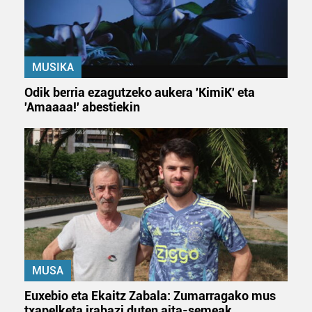
MUSIKA
Odik berria ezagutzeko aukera 'KimiK' eta
'Amaaaa!' abestiekin
MUSA
Euxebio eta Ekaitz Zabala: Zumarragako mus
txapelketa irabazi duten aita-semeak