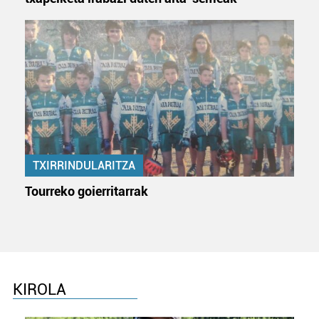
TXIRRINDULARITZA
Tourreko goierritarrak
KIROLA