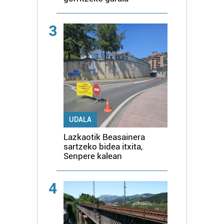
3
UDALA
Lazkaotik Beasainera
sartzeko bidea itxita,
Senpere kalean
4