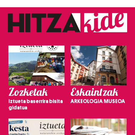
Zozketak
Eskaintzak
Iztueta baserrira bisita
ARKEOLOGIA MUSEOA
gidatua