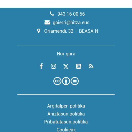
943 16 00 56
goierri@hitza.eus
Oriamendi, 32 – BEASAIN
Nor gara
Argitalpen politika
Aniztasun politika
Pribatutasun politika
Cookieak