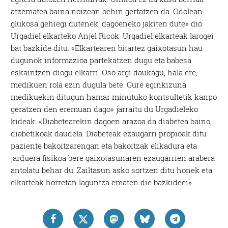
atzematea baina noizean behin gertatzen da. Odolean
glukosa gehiegi dutenek, dagoeneko jakiten dute» dio
Urgadiel elkarteko Anjel Ricok. Urgadiel elkarteak larogei
bat bazkide ditu. «Elkartearen bitartez gaixotasun hau
dugunok informazioa partekatzen dugu eta babesa
eskaintzen diogu elkarri. Oso argi daukagu, hala ere,
medikuen rola ezin dugula bete. Gure eginkizuna
medikuekin ditugun hamar minutuko kontsultetik kanpo
geratzen den eremuan dago» jarraitu du Urgadieleko
kideak. «Diabetearekin dagoen arazoa da diabetea baino,
diabetikoak daudela. Diabeteak ezaugarri propioak ditu
paziente bakoitzarengan eta bakoitzak elikadura eta
jarduera fisikoa bere gaixotasunaren ezaugarrien arabera
antolatu behar du. Zailtasun asko sortzen ditu honek eta
elkarteak horretan laguntza ematen die bazkideei».