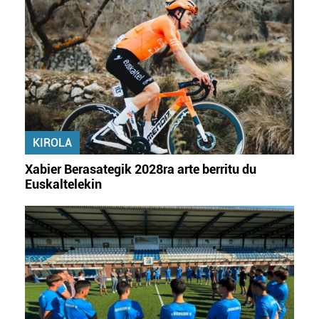
KIROLA
Xabier Berasategik 2028ra arte berritu du
Euskaltelekin