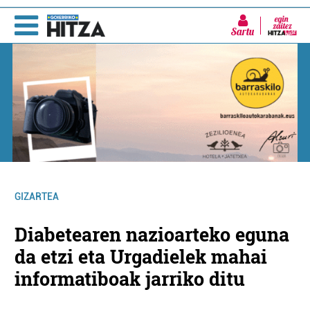
Sartu
GIZARTEA
Diabetearen nazioarteko eguna
da etzi eta Urgadielek mahai
informatiboak jarriko ditu