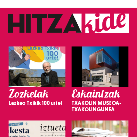
Zozketak
Eskaintzak
Lazkao Txikik 100 urte!
TXAKOLIN MUSEOA-
TXAKOLINGUNEA