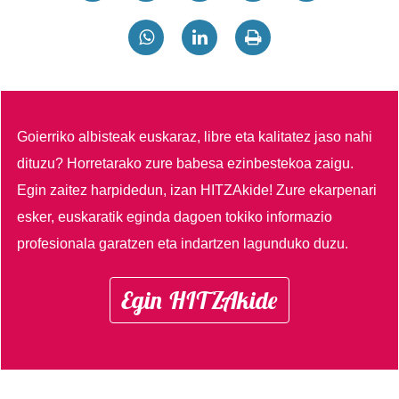
Goierriko albisteak euskaraz, libre eta kalitatez jaso nahi
dituzu?
Horretarako zure babesa ezinbestekoa zaigu.
Egin zaitez harpidedun, izan HITZAkide!
Zure ekarpenari
esker, euskaratik eginda dagoen tokiko informazio
profesionala garatzen eta indartzen lagunduko duzu.
Egin HITZAkide