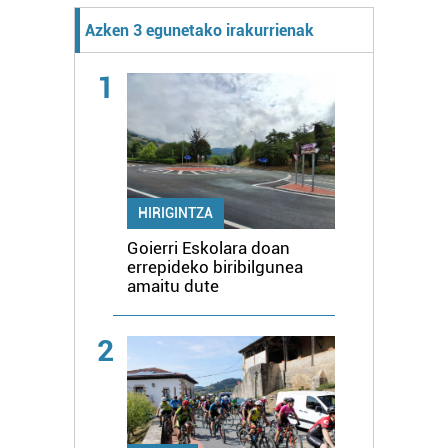
Azken 3 egunetako irakurrienak
1
HIRIGINTZA
Goierri Eskolara doan
errepideko biribilgunea
amaitu dute
2