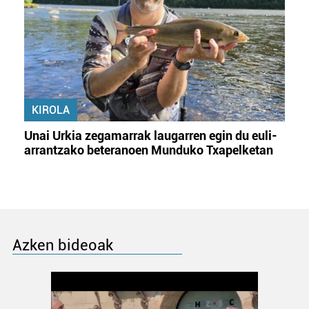
KIROLA
Unai Urkia zegamarrak laugarren egin du euli-
arrantzako beteranoen Munduko Txapelketan
Azken bideoak