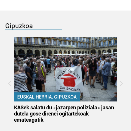
Gipuzkoa
EUSKAL HERRIA, GIPUZKOA
KASek salatu du «jazarpen poliziala» jasan
Pa
dutela gose direnei ogitartekoak
da
emateagatik
«s