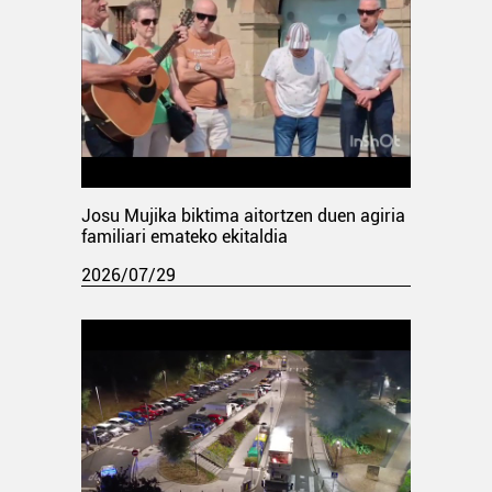
Josu Mujika biktima aitortzen duen agiria
familiari emateko ekitaldia
2026/07/29