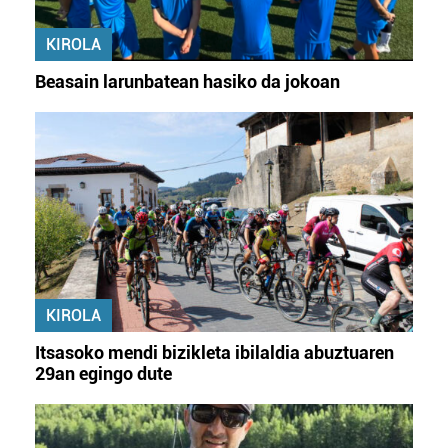
KIROLA
Beasain larunbatean hasiko da jokoan
KIROLA
Itsasoko mendi bizikleta ibilaldia abuztuaren
29an egingo dute