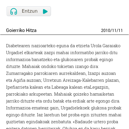
Goierriko Hitza
2010
/
11
/
11
Diabetearen nazioarteko eguna da etzieta Urola Garaiako
Urgadiel elkarteak zazpi mahai informatibo jarriko ditu
informazioa banatzeko eta glukosaren probak egingo
dituzte. Mahaiak ondoko tokietan izango dira:
Zumarragako parrokiaren aurrekaldean, Izazpi auzoan
eta Agiña auzoan; Urretxun Areizaga-Kalebarren plazan,
Ipeñarrieta kalean eta Labeaga kalean etaLegazpin,
parrokiako arkupeetan. Mahaiak goizeko hamaiketan
jarriko dituzte eta ordu batak eta erdiak arte egongo dira.
Informazioa emateaz gain, Urgadielekoek glukosa probak
egingo dituzte. Iaz larehun bat proba egin zituzten mahai
guztietan egindakoak zenbatuta. «Badaude urtero proba
egitera datozen herritarrak. Ohikoa ez da kasu berriak