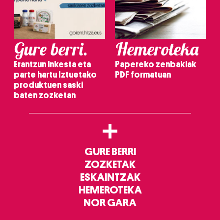
Gure berri.
Hemeroteka
Erantzun inkesta eta
Papereko zenbakiak
parte hartu Iztuetako
PDF formatuan
produktuen saski
baten zozketan
+
GURE BERRI
ZOZKETAK
ESKAINTZAK
HEMEROTEKA
NOR GARA