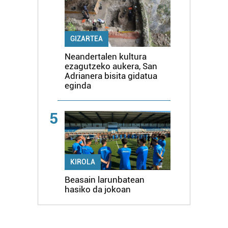
GIZARTEA
Neandertalen kultura
ezagutzeko aukera, San
Adrianera bisita gidatua
eginda
5
KIROLA
Beasain larunbatean
hasiko da jokoan