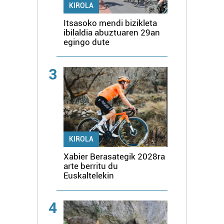
KIROLA
Itsasoko mendi bizikleta
ibilaldia abuztuaren 29an
egingo dute
3
KIROLA
Xabier Berasategik 2028ra
arte berritu du
Euskaltelekin
4