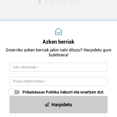
Azken berriak
Goierriko azken berriak jakin nahi dituzu? Harpidetu gure
buletinera!
Pribatutasun Politika
irakurri eta onartzen dut.
Harpidetu