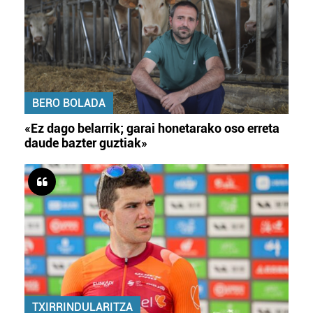
BERO BOLADA
«Ez dago belarrik; garai honetarako oso erreta
daude bazter guztiak»
TXIRRINDULARITZA