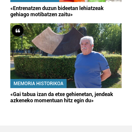
«Entrenatzen duzun bideetan lehiatzeak
gehiago motibatzen zaitu»
MEMORIA HISTORIKOA
«Gai tabua izan da etxe gehienetan, jendeak
azkeneko momentuan hitz egin du»