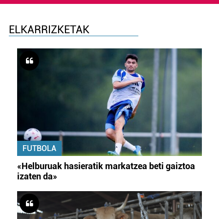
ELKARRIZKETAK
FUTBOLA
«Helburuak hasieratik markatzea beti gaiztoa
izaten da»