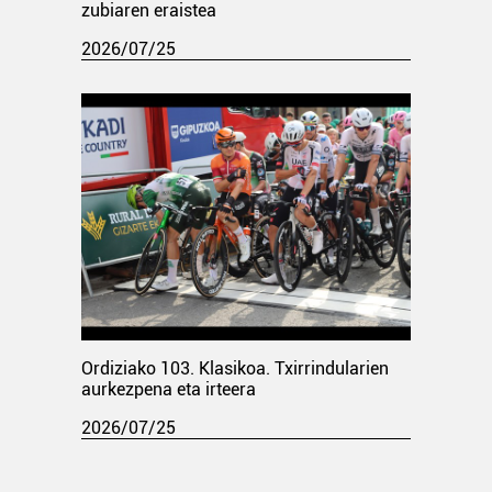
zubiaren eraistea
2026/07/25
Ordiziako 103. Klasikoa. Txirrindularien
aurkezpena eta irteera
2026/07/25