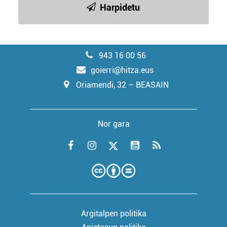
Harpidetu
943 16 00 56
goierri@hitza.eus
Oriamendi, 32 – BEASAIN
Nor gara
Argitalpen politika