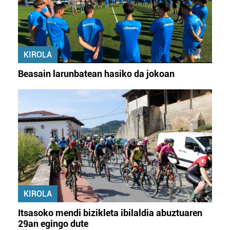
KIROLA
Beasain larunbatean hasiko da jokoan
KIROLA
Itsasoko mendi bizikleta ibilaldia abuztuaren
29an egingo dute