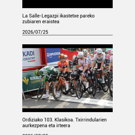
La Salle-Legazpi ikastetxe pareko
zubiaren eraistea
2026/07/25
Ordiziako 103. Klasikoa. Txirrindularien
aurkezpena eta irteera