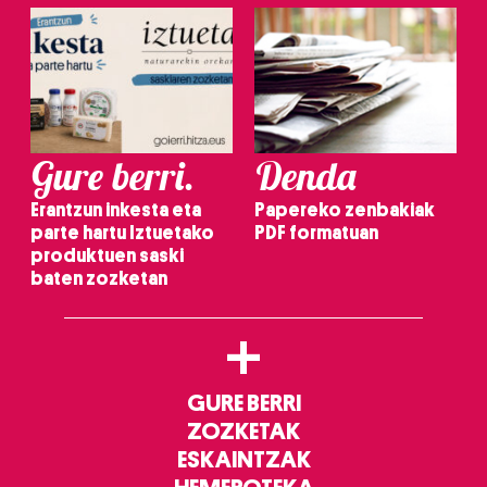
Gure berri.
Denda
Erantzun inkesta eta
Papereko zenbakiak
parte hartu Iztuetako
PDF formatuan
produktuen saski
baten zozketan
+
GURE BERRI
ZOZKETAK
ESKAINTZAK