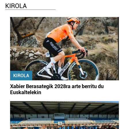
KIROLA
KIROLA
Xabier Berasategik 2028ra arte berritu du
Euskaltelekin