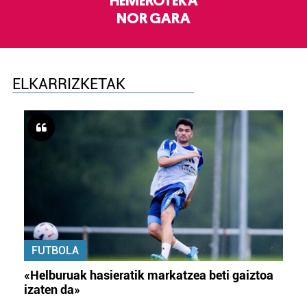
HEMEROTEKA
NOR GARA
ELKARRIZKETAK
FUTBOLA
«Helburuak hasieratik markatzea beti gaiztoa
izaten da»