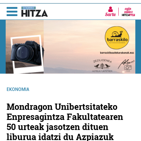
Sartu
EKONOMIA
Mondragon Unibertsitateko
Enpresagintza Fakultatearen
50 urteak jasotzen dituen
liburua idatzi du Azpiazuk