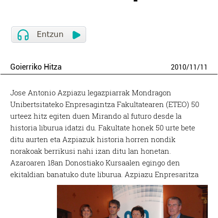
Goierriko Hitza
2010
/
11
/
11
Jose Antonio Azpiazu legazpiarrak Mondragon
Unibertsitateko Enpresagintza Fakultatearen (ETEO) 50
urteez hitz egiten duen Mirando al futuro desde la
historia liburua idatzi du. Fakultate honek 50 urte bete
ditu aurten eta Azpiazuk historia horren nondik
norakoak berrikusi nahi izan ditu lan honetan.
Azaroaren 18an Donostiako Kursaalen egingo den
ekitaldian banatuko dute liburua.
Azpiazu Enpresaritza