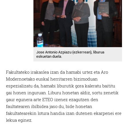
Jose Antonio Azpiazu (ezkerrean), liburua
eskuetan duela.
Fakultateko irakaslea izan da hamabi urtez eta Aro
Modernoetako euskal herritarren bizimoduan
espezializatu da, hamabi liburutik gora kaleratu baititu
gai honen inguruan. Liburu honetan aldiz, sortu zenetik
gaur egunera arte ETEO izenez ezagutzen den
faultatearen ibilbidea jaso du, bide honetan
fakultatearekin lotura handia izan dutenen ekarpenei ere
lekua eginez.