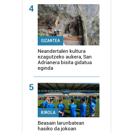
4
GIZARTEA
Neandertalen kultura
ezagutzeko aukera, San
Adrianera bisita gidatua
eginda
5
KIROLA
Beasain larunbatean
hasiko da jokoan