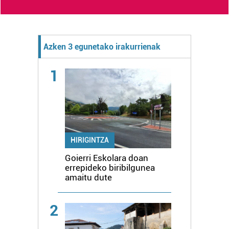
Azken 3 egunetako irakurrienak
1
HIRIGINTZA
Goierri Eskolara doan
errepideko biribilgunea
amaitu dute
2