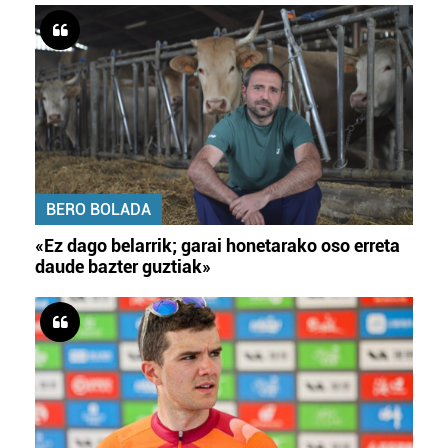
BERO BOLADA
«Ez dago belarrik; garai honetarako oso erreta
daude bazter guztiak»