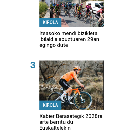
KIROLA
Itsasoko mendi bizikleta
ibilaldia abuztuaren 29an
egingo dute
3
KIROLA
Xabier Berasategik 2028ra
arte berritu du
Euskaltelekin