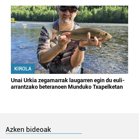
KIROLA
Unai Urkia zegamarrak laugarren egin du euli-
arrantzako beteranoen Munduko Txapelketan
Azken bideoak