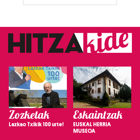
Zozketak
Eskaintzak
Lazkao Txikik 100 urte!
EUSKAL HERRIA
MUSEOA