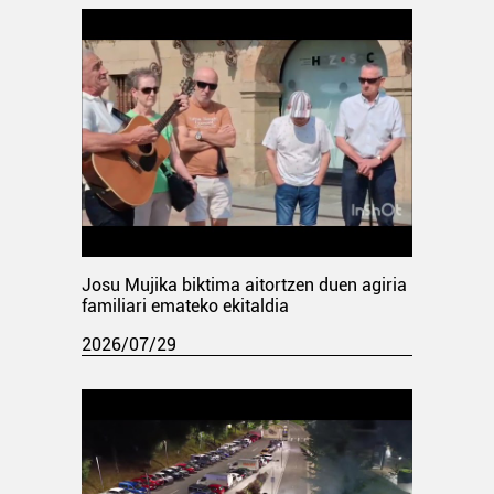
Josu Mujika biktima aitortzen duen agiria
familiari emateko ekitaldia
2026/07/29