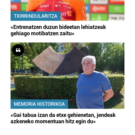
TXIRRINDULARITZA
«Entrenatzen duzun bideetan lehiatzeak
gehiago motibatzen zaitu»
MEMORIA HISTORIKOA
«Gai tabua izan da etxe gehienetan, jendeak
azkeneko momentuan hitz egin du»