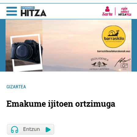
Sartu
GIZARTEA
Emakume ijitoen ortzimuga