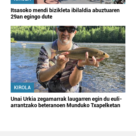
Itsasoko mendi bizikleta ibilaldia abuztuaren
29an egingo dute
KIROLA
Unai Urkia zegamarrak laugarren egin du euli-
arrantzako beteranoen Munduko Txapelketan