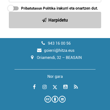
Pribatutasun Politika
irakurri eta onartzen dut.
Harpidetu
943 16 00 56
goierri@hitza.eus
Oriamendi, 32 – BEASAIN
Nor gara