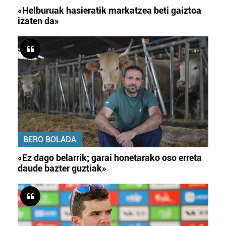
«Helburuak hasieratik markatzea beti gaiztoa
izaten da»
BERO BOLADA
«Ez dago belarrik; garai honetarako oso erreta
daude bazter guztiak»