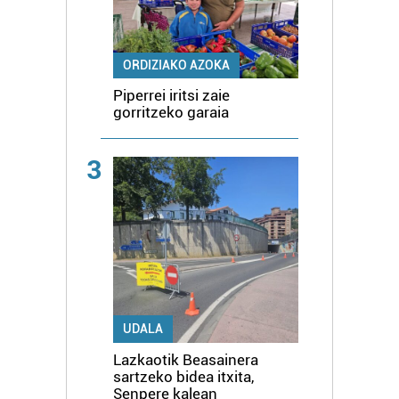
ORDIZIAKO AZOKA
Piperrei iritsi zaie
gorritzeko garaia
3
UDALA
Lazkaotik Beasainera
sartzeko bidea itxita,
Senpere kalean