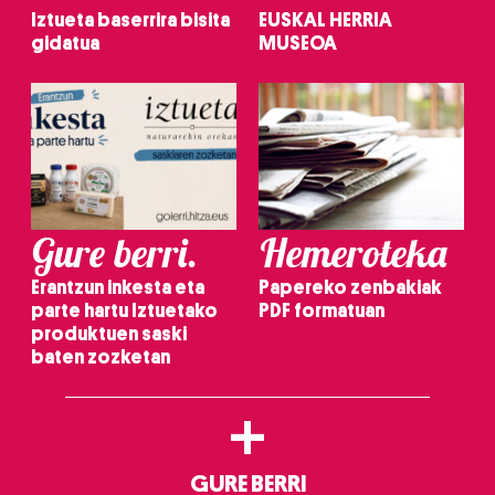
Iztueta baserrira bisita
EUSKAL HERRIA
gidatua
MUSEOA
Gure berri.
Hemeroteka
Erantzun inkesta eta
Papereko zenbakiak
parte hartu Iztuetako
PDF formatuan
produktuen saski
baten zozketan
+
GURE BERRI