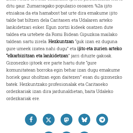
ditu gaur. Zumarragako populazio osoaren %2a ijito
etniakoa da eta hamabost bat urte dira emakume ijito
talde bat biltzen dela Caritasen eta Udalaren arteko
lankidetzari esker. Egun zortzi kideek osatzen dute
taldea eta urtebete da Romi Bidean Gipuzkoa mailako
taldean sartu zirela.
Hezkuntzan
“guk izan ez duguna
gure umeek izatea nahi dugu” eta
ijito eta zurien arteko
“elkarbizitzan eta lankidetzan
” jarri dituzte gakoak.
Gizonezko ijitoek ere parte hartu dute “gure
komunitatean borroka egin behar izan dugu emakume
horiek gaur oholtzan egon daitezen” esan du gizonezko
batek. Hezkuntzako profesionalak eta Caritaseko
ordezkariak izan dira jardunaldietan, baita Udaleko
ordezkariak ere.