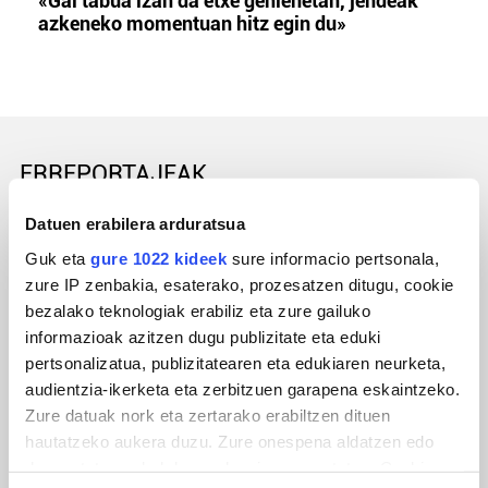
«Gai tabua izan da etxe gehienetan, jendeak
azkeneko momentuan hitz egin du»
ERREPORTAJEAK
Datuen erabilera arduratsua
Guk eta
gure 1022 kideek
sure informacio pertsonala,
zure IP zenbakia, esaterako, prozesatzen ditugu, cookie
bezalako teknologiak erabiliz eta zure gailuko
informazioak azitzen dugu publizitate eta eduki
pertsonalizatua, publizitatearen eta edukiaren neurketa,
audientzia-ikerketa eta zerbitzuen garapena eskaintzeko.
Zure datuak nork eta zertarako erabiltzen dituen
URBIAKO FESTA
hautatzeko aukera duzu. Zure onespena aldatzen edo
deuseztatzen ahal duzu edozein momentutan, Cookie
Urbiako zelaiak erromeria leku