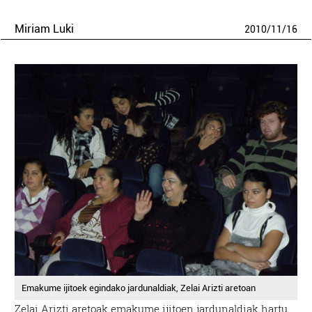
Miriam Luki
2010
/
11
/
16
Emakume ijitoek egindako jardunaldiak, Zelai Arizti aretoan
Zelai Arizti aretoak emakume ijitoen jardunaldiak hartu