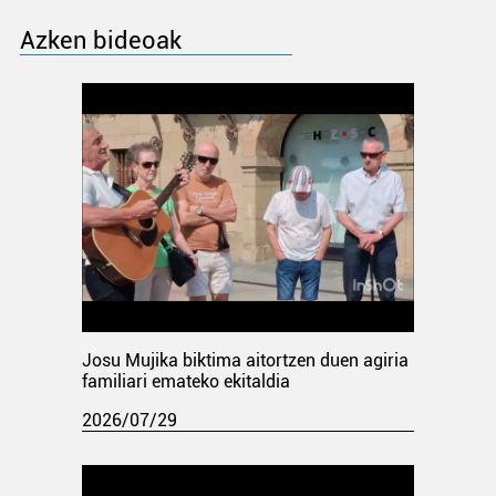
Azken bideoak
Josu Mujika biktima aitortzen duen agiria
familiari emateko ekitaldia
2026/07/29