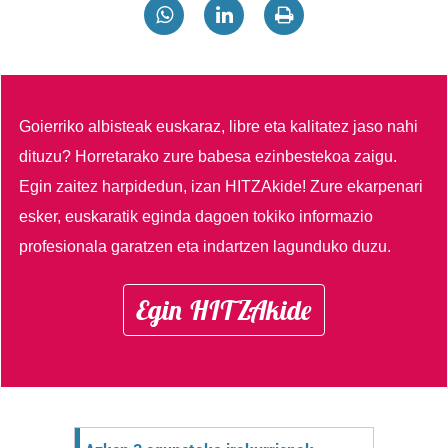
Goierriko albisteak euskaraz, libre eta kalitatez jaso nahi
dituzu?
Horretarako zure babesa ezinbestekoa zaigu.
Egin zaitez harpidedun, izan HITZAkide!
Zure ekarpenari
esker, euskaratik eginda dagoen tokiko informazio
profesionala garatzen eta indartzen lagunduko duzu.
Egin HITZAkide