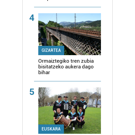
4
GIZARTEA
Ormaiztegiko tren zubia
bisitatzeko aukera dago
bihar
5
EUSKARA