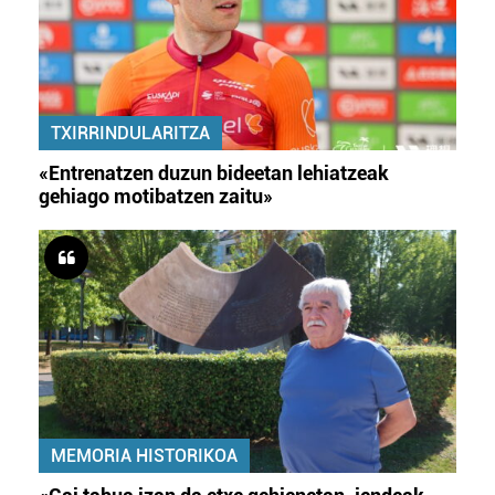
TXIRRINDULARITZA
«Entrenatzen duzun bideetan lehiatzeak
gehiago motibatzen zaitu»
MEMORIA HISTORIKOA