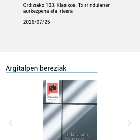
Ordiziako 103. Klasikoa. Txirrindularien
aurkezpena eta irteera
2026/07/25
Argitalpen bereziak