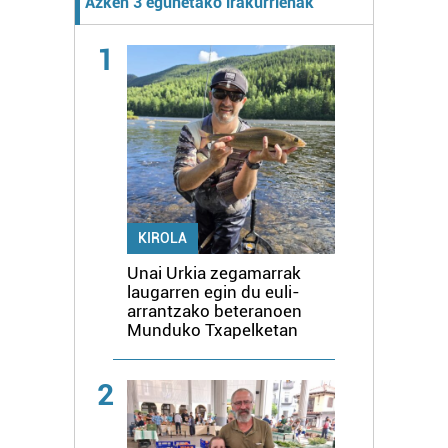
Azken 3 egunetako irakurrienak
1
KIROLA
Unai Urkia zegamarrak
laugarren egin du euli-
arrantzako beteranoen
Munduko Txapelketan
2