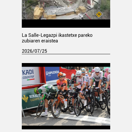
La Salle-Legazpi ikastetxe pareko
zubiaren eraistea
2026/07/25