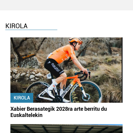
KIROLA
KIROLA
Xabier Berasategik 2028ra arte berritu du
Euskaltelekin