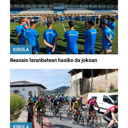
KIROLA
Beasain larunbatean hasiko da jokoan
KIROLA