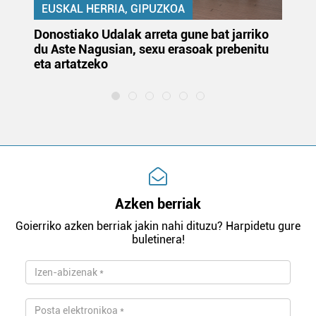
EUSKAL HERRIA, GIPUZKOA
Donostiako Udalak arreta gune bat jarriko
Ur
du Aste Nagusian, sexu erasoak prebenitu
es
eta artatzeko
lu
Azken berriak
Goierriko azken berriak jakin nahi dituzu? Harpidetu gure
buletinera!