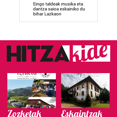
Eingo taldeak musika eta
dantza saioa eskainiko du
bihar Lazkaon
Zozketak
Eskaintzak