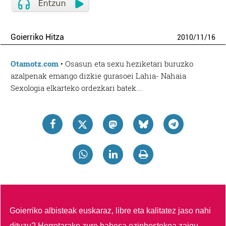
Goierriko Hitza
2010
/
11
/
16
Otamotz.com
• Osasun eta sexu heziketari buruzko
azalpenak emango dizkie gurasoei Lahia- Nahaia
Sexologia elkarteko ordezkari batek….
Goierriko albisteak euskaraz, libre eta kalitatez jaso nahi
dituzu?
Horretarako zure babesa ezinbestekoa zaigu.