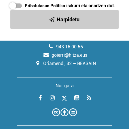
Pribatutasun Politika
irakurri eta onartzen dut.
Harpidetu
943 16 00 56
goierri@hitza.eus
Oriamendi, 32 – BEASAIN
Nor gara