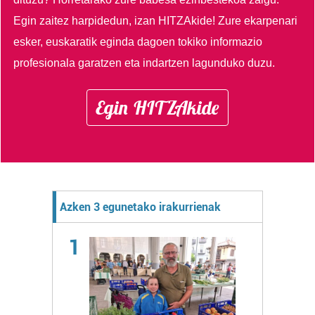
Egin zaitez harpidedun, izan HITZAkide!
Zure ekarpenari
esker, euskaratik eginda dagoen tokiko informazio
profesionala garatzen eta indartzen lagunduko duzu.
Egin HITZAkide
Azken 3 egunetako irakurrienak
1