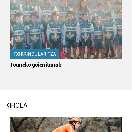
TXIRRINDULARITZA
Tourreko goierritarrak
KIROLA