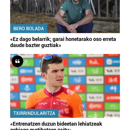
BERO BOLADA
«Ez dago belarrik; garai honetarako oso erreta
daude bazter guztiak»
TXIRRINDULARITZA
«Entrenatzen duzun bideetan lehiatzeak
gehiago motibatzen zaitu»