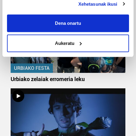
Xehetasunak ikusi
If you allow, we would also like to:
Collect information about your geographical
Dena onartu
location which can be accurate to within several
meters
Aukeratu
Identify your device by actively scanning it for
specific characteristics (fingerprinting)
Find out more about how your personal data is processed
and set your preferences in the
details section
.
URBIAKO FESTA
Urbiako zelaiak erromeria leku
Guk eta gure bazkideek zure datu pertsonalak
prozesatzen ditugu, zure IP zenbakia, besteak beste,
teknologia erabiliz, cookieak adibidez, iragarki eta eduki
pertsonalizatuak eskaintzeko, iragarkiak eta edukia
neurtzeko, jendeari buruzko informazioa biltzeko eta
produktuak garatzeko. Zure datuak nork eta zertarako
erabiltzen dituen hauta dezakezu.