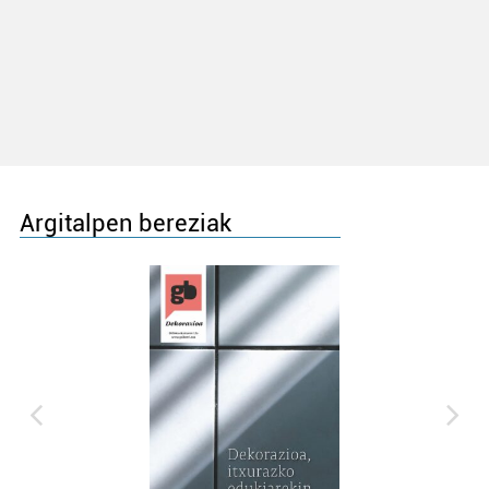
Argitalpen bereziak