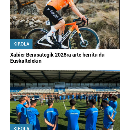
KIROLA
Xabier Berasategik 2028ra arte berritu du
Euskaltelekin
KIROLA