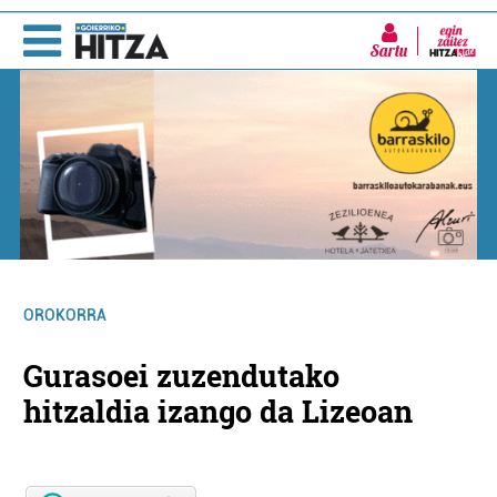
Sartu
OROKORRA
Gurasoei zuzendutako
hitzaldia izango da Lizeoan