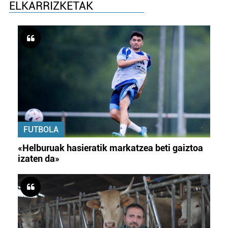
ELKARRIZKETAK
FUTBOLA
«Helburuak hasieratik markatzea beti gaiztoa
izaten da»