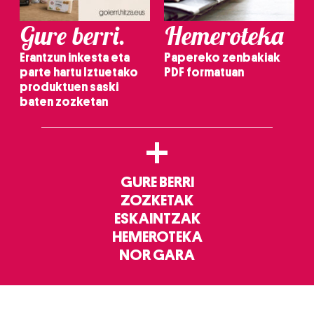
Gure berri.
Hemeroteka
Erantzun inkesta eta
Papereko zenbakiak
parte hartu Iztuetako
PDF formatuan
produktuen saski
baten zozketan
+
GURE BERRI
ZOZKETAK
ESKAINTZAK
HEMEROTEKA
NOR GARA