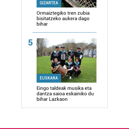
GIZARTEA
Ormaiztegiko tren zubia
bisitatzeko aukera dago
bihar
5
EUSKARA
Eingo taldeak musika eta
dantza saioa eskainiko du
bihar Lazkaon