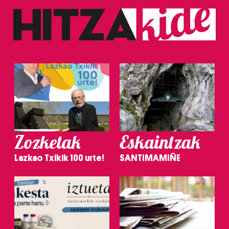
Zozketak
Eskaintzak
Lazkao Txikik 100 urte!
SANTIMAMIÑE