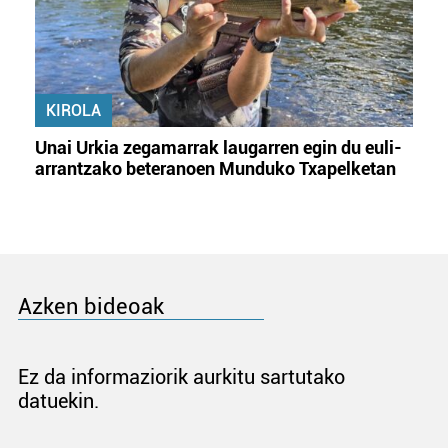
KIROLA
Unai Urkia zegamarrak laugarren egin du euli-
arrantzako beteranoen Munduko Txapelketan
Azken bideoak
Ez da informaziorik aurkitu sartutako
datuekin.