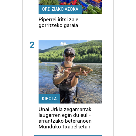
ORDIZIAKO AZOKA
Piperrei iritsi zaie
gorritzeko garaia
2
KIROLA
Unai Urkia zegamarrak
laugarren egin du euli-
arrantzako beteranoen
Munduko Txapelketan