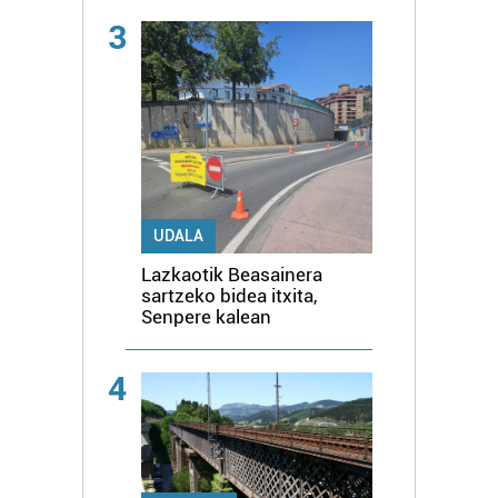
3
UDALA
Lazkaotik Beasainera
sartzeko bidea itxita,
Senpere kalean
4