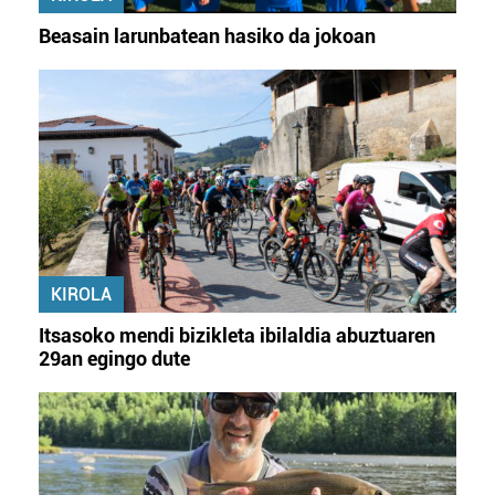
Beasain larunbatean hasiko da jokoan
KIROLA
Itsasoko mendi bizikleta ibilaldia abuztuaren
29an egingo dute