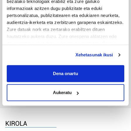
bezalako teknologiak erabiliz eta zure gailuko
txapelketa irabazi duten aita-semeak
informazioak azitzen dugu publizitate eta eduki
pertsonalizatua, publizitatearen eta edukiaren neurketa,
audientzia-ikerketa eta zerbitzuen garapena eskaintzeko.
Zure datuak nork eta zertarako erabiltzen dituen
hautatzeko aukera duzu. Zure onespena aldatzen edo
deuseztatzen ahal duzu edozein momentutan, Cookie
deklaraziotik edo Privacy triggerean klikatuz.
Xehetasunak ikusi
If you allow, we would also like to:
TXIRRINDULARITZA
Collect information about your geographical
Dena onartu
location which can be accurate to within several
Tourreko goierritarrak
meters
Aukeratu
Identify your device by actively scanning it for
specific characteristics (fingerprinting)
Find out more about how your personal data is processed
and set your preferences in the
details section
.
KIROLA
Guk eta gure bazkideek zure datu pertsonalak