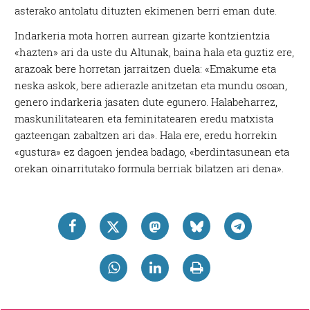
asterako antolatu dituzten ekimenen berri eman dute.
Indarkeria mota horren aurrean gizarte kontzientzia
«hazten» ari da uste du Altunak, baina hala eta guztiz ere,
arazoak bere horretan jarraitzen duela: «Emakume eta
neska askok, bere adierazle anitzetan eta mundu osoan,
genero indarkeria jasaten dute egunero. Halabeharrez,
maskunilitatearen eta feminitatearen eredu matxista
gazteengan zabaltzen ari da». Hala ere, eredu horrekin
«gustura» ez dagoen jendea badago, «berdintasunean eta
orekan oinarritutako formula berriak bilatzen ari dena».