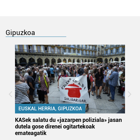
Gipuzkoa
EUSKAL HERRIA, GIPUZKOA
KASek salatu du «jazarpen poliziala» jasan
Pa
dutela gose direnei ogitartekoak
da
emateagatik
«s