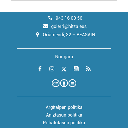
943 16 00 56
goierri@hitza.eus
Oriamendi, 32 – BEASAIN
Nor gara
Argitalpen politika
Aniztasun politika
Pribatutasun politika