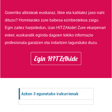
Goierriko albisteak euskaraz, libre eta kalitatez jaso nahi
dituzu?
Horretarako zure babesa ezinbestekoa zaigu.
Egin zaitez harpidedun, izan HITZAkide!
Zure ekarpenari
esker, euskaratik eginda dagoen tokiko informazio
profesionala garatzen eta indartzen lagunduko duzu.
Egin HITZAkide
Azken 3 egunetako irakurrienak