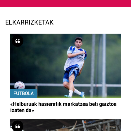
ELKARRIZKETAK
FUTBOLA
«Helburuak hasieratik markatzea beti gaiztoa
izaten da»