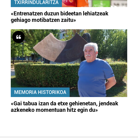
TXIRRINDULARITZA
«Entrenatzen duzun bideetan lehiatzeak
gehiago motibatzen zaitu»
MEMORIA HISTORIKOA
«Gai tabua izan da etxe gehienetan, jendeak
azkeneko momentuan hitz egin du»