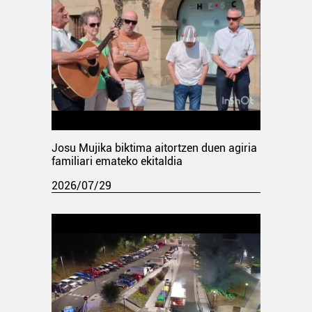
Josu Mujika biktima aitortzen duen agiria
familiari emateko ekitaldia
2026/07/29