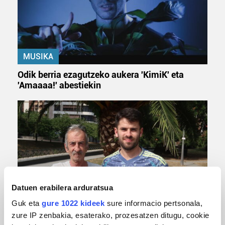
MUSIKA
Odik berria ezagutzeko aukera 'KimiK' eta
'Amaaaa!' abestiekin
Datuen erabilera arduratsua
MUSA
Guk eta
gure 1022 kideek
sure informacio pertsonala,
zure IP zenbakia, esaterako, prozesatzen ditugu, cookie
Euxebio eta Ekaitz Zabala: Zumarragako mus