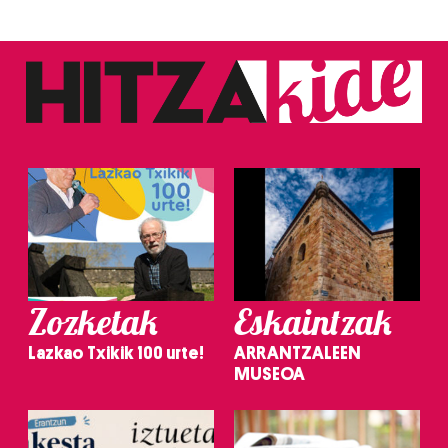
Zozketak
Eskaintzak
Lazkao Txikik 100 urte!
ARRANTZALEEN
MUSEOA