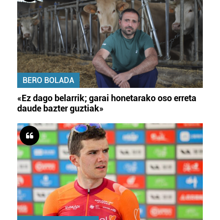
BERO BOLADA
«Ez dago belarrik; garai honetarako oso erreta
daude bazter guztiak»