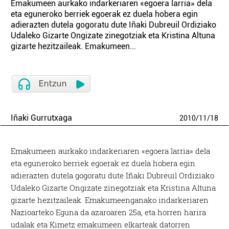
Emakumeen aurkako indarkeriaren «egoera larria» dela
eta eguneroko berriek egoerak ez duela hobera egin
adierazten dutela gogoratu dute Iñaki Dubreuil Ordiziako
Udaleko Gizarte Ongizate zinegotziak eta Kristina Altuna
gizarte hezitzaileak. Emakumeen...
Iñaki Gurrutxaga
2010
/
11
/
18
Emakumeen aurkako indarkeriaren «egoera larria» dela
eta eguneroko berriek egoerak ez duela hobera egin
adierazten dutela gogoratu dute Iñaki Dubreuil Ordiziako
Udaleko Gizarte Ongizate zinegotziak eta Kristina Altuna
gizarte hezitzaileak. Emakumeenganako indarkeriaren
Nazioarteko Eguna da azaroaren 25a, eta horren harira
udalak eta Kimetz emakumeen elkarteak datorren