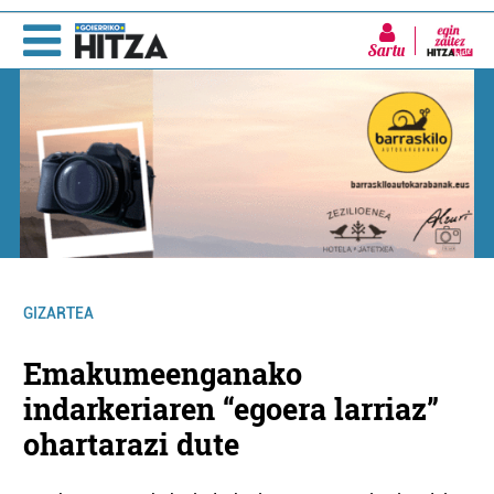
Sartu
GIZARTEA
Emakumeenganako
indarkeriaren “egoera larriaz”
ohartarazi dute