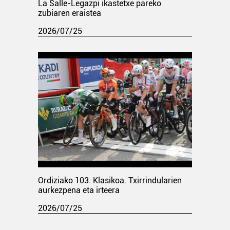
La Salle-Legazpi ikastetxe pareko
zubiaren eraistea
2026/07/25
Ordiziako 103. Klasikoa. Txirrindularien
aurkezpena eta irteera
2026/07/25