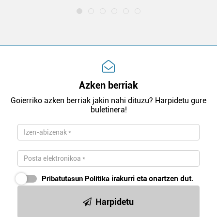
Azken berriak
Goierriko azken berriak jakin nahi dituzu? Harpidetu gure
buletinera!
Pribatutasun Politika
irakurri eta onartzen dut.
Harpidetu