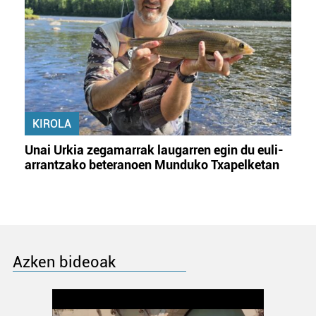
KIROLA
Unai Urkia zegamarrak laugarren egin du euli-
arrantzako beteranoen Munduko Txapelketan
Azken bideoak