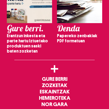
Gure berri.
Denda
Erantzun inkesta eta
Papereko zenbakiak
parte hartu Iztuetako
PDF formatuan
produktuen saski
baten zozketan
+
GURE BERRI
ZOZKETAK
ESKAINTZAK
HEMEROTEKA
NOR GARA