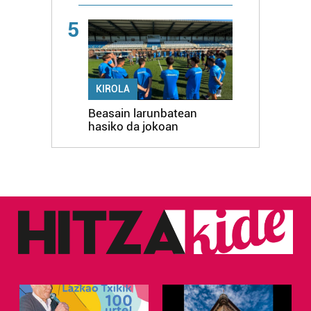
5
KIROLA
Beasain larunbatean
hasiko da jokoan