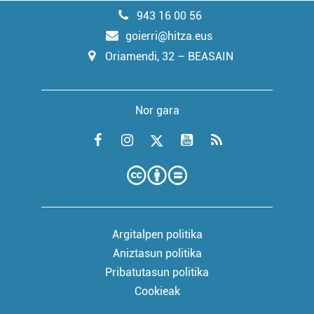
943 16 00 56
goierri@hitza.eus
Oriamendi, 32 – BEASAIN
Nor gara
Argitalpen politika
Aniztasun politika
Pribatutasun politika
Cookieak