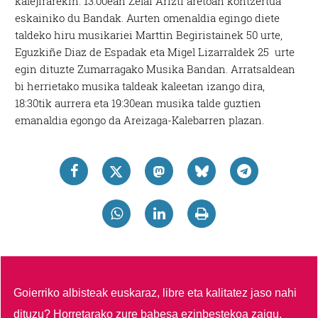
kalejirarekin. 13:00ean Zelai Arizti aretoan kontzertua
eskainiko du Bandak. Aurten omenaldia egingo diete
taldeko hiru musikariei Marttin Begiristainek 50 urte,
Eguzkiñe Diaz de Espadak eta Migel Lizarraldek 25 urte
egin dituzte Zumarragako Musika Bandan. Arratsaldean
bi herrietako musika taldeak kaleetan izango dira,
18:30tik aurrera eta 19:30ean musika talde guztien
emanaldia egongo da Areizaga-Kalebarren plazan.
Goierriko albisteak euskaraz, libre eta kalitatez jaso nahi
dituzu?
Horretarako zure babesa ezinbestekoa zaigu.