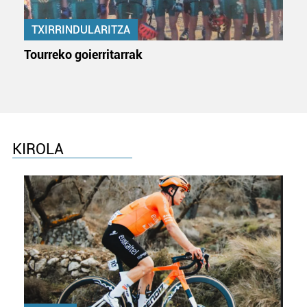
TXIRRINDULARITZA
Tourreko goierritarrak
KIROLA