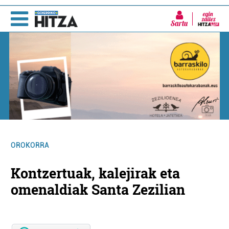
Sartu
OROKORRA
Kontzertuak, kalejirak eta
omenaldiak Santa Zezilian