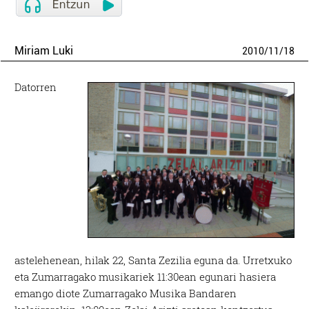
Miriam Luki
2010
/
11
/
18
Datorren
astelehenean, hilak 22, Santa Zezilia eguna da. Urretxuko
eta Zumarragako musikariek 11:30ean egunari hasiera
emango diote Zumarragako Musika Bandaren