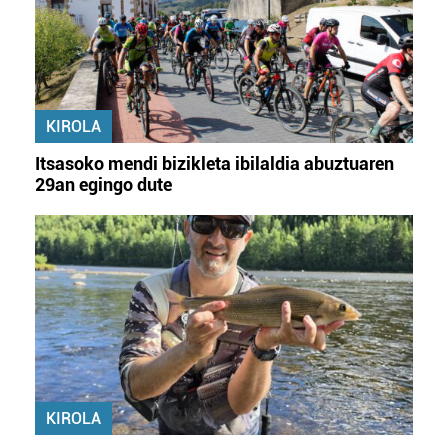
KIROLA
Itsasoko mendi bizikleta ibilaldia abuztuaren
29an egingo dute
KIROLA