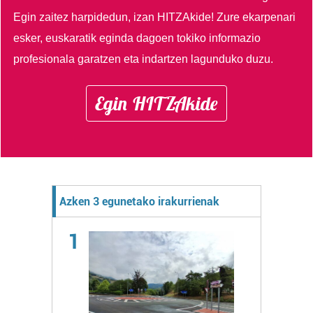
Egin zaitez harpidedun, izan HITZAkide!
Zure ekarpenari
esker, euskaratik eginda dagoen tokiko informazio
profesionala garatzen eta indartzen lagunduko duzu.
Egin HITZAkide
Azken 3 egunetako irakurrienak
1