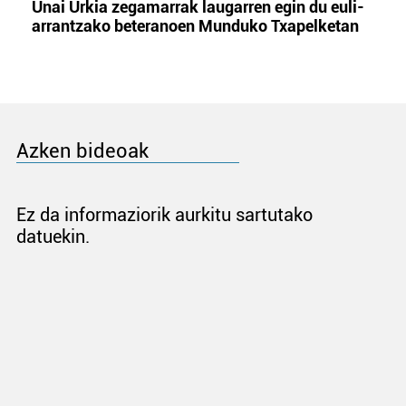
Unai Urkia zegamarrak laugarren egin du euli-
arrantzako beteranoen Munduko Txapelketan
Azken bideoak
Ez da informaziorik aurkitu sartutako
datuekin.