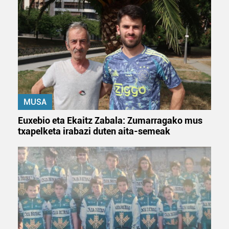
fitxategiak erabiltzen ditu. Zure esperientzia eta
zerbitzuak hobetzeko asmoz, cookie teknologiaz
baliatzen gara. Ohar hau onartuz gero, teknologia hori
erabiltzeko baimen esplizitua ematen diguzu.
Gehiago
irakurri
MUSA
Euxebio eta Ekaitz Zabala: Zumarragako mus
txapelketa irabazi duten aita-semeak