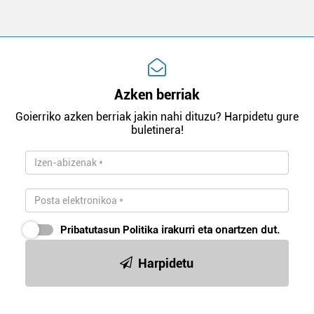
Azken berriak
Goierriko azken berriak jakin nahi dituzu? Harpidetu gure
buletinera!
Pribatutasun Politika
irakurri eta onartzen dut.
Harpidetu