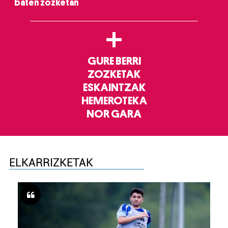
baten zozketan
+
GURE BERRI
ZOZKETAK
ESKAINTZAK
HEMEROTEKA
NOR GARA
ELKARRIZKETAK