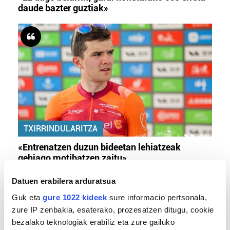
daude bazter guztiak»
TXIRRINDULARITZA
«Entrenatzen duzun bideetan lehiatzeak
gehiago motibatzen zaitu»
Datuen erabilera arduratsua
Guk eta
gure 1022 kideek
sure informacio pertsonala,
zure IP zenbakia, esaterako, prozesatzen ditugu, cookie
bezalako teknologiak erabiliz eta zure gailuko