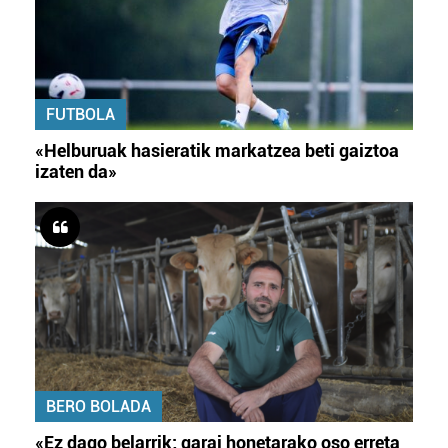
FUTBOLA
«Helburuak hasieratik markatzea beti gaiztoa
izaten da»
BERO BOLADA
«Ez dago belarrik; garai honetarako oso erreta