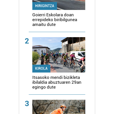
HIRIGINTZA
Goierri Eskolara doan
errepideko biribilgunea
amaitu dute
2
KIROLA
Itsasoko mendi bizikleta
ibilaldia abuztuaren 29an
egingo dute
3