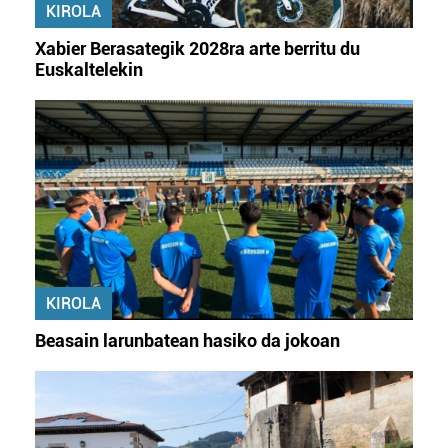
KIROLA
Xabier Berasategik 2028ra arte berritu du
Euskaltelekin
KIROLA
Beasain larunbatean hasiko da jokoan