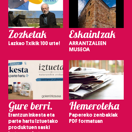
Zozketak
Eskaintzak
Lazkao Txikik 100 urte!
ARRANTZALEEN
MUSEOA
Gure berri.
Hemeroteka
Erantzun inkesta eta
Papereko zenbakiak
parte hartu Iztuetako
PDF formatuan
produktuen saski