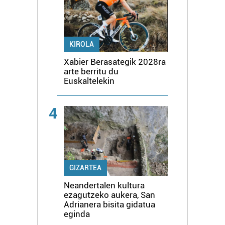
KIROLA
Xabier Berasategik 2028ra
arte berritu du
Euskaltelekin
4
GIZARTEA
Neandertalen kultura
ezagutzeko aukera, San
Adrianera bisita gidatua
eginda