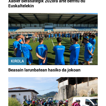
Xabier Berasategik 2028ra arte berritu du
Euskaltelekin
KIROLA
Beasain larunbatean hasiko da jokoan