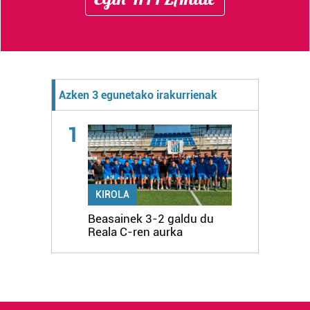
Azken 3 egunetako irakurrienak
1
KIROLA
Beasainek 3-2 galdu du
Reala C-ren aurka