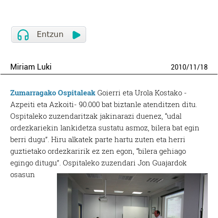
Miriam Luki
2010
/
11
/
18
Zumarragako Ospitaleak
Goierri eta Urola Kostako -
Azpeiti eta Azkoiti- 90.000 bat biztanle atenditzen ditu.
Ospitaleko zuzendaritzak jakinarazi duenez, “udal
ordezkariekin lankidetza sustatu asmoz, bilera bat egin
berri dugu”. Hiru alkatek parte hartu zuten eta herri
guztietako ordezkaririk ez zen egon, “bilera gehiago
egingo ditugu”.
Ospitaleko zuzendari Jon Guajardok
osasun