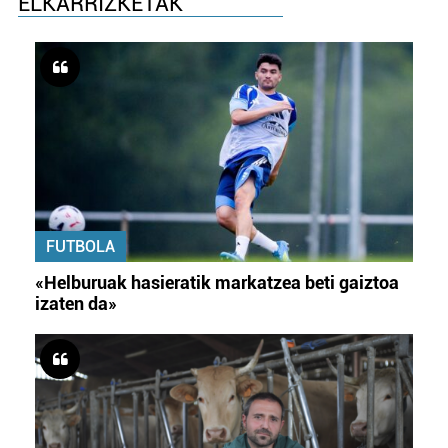
ELKARRIZKETAK
FUTBOLA
«Helburuak hasieratik markatzea beti gaiztoa
izaten da»