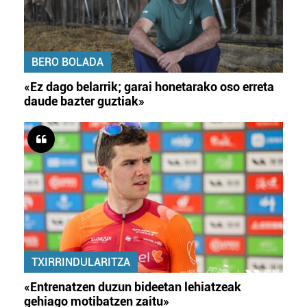
BERO BOLADA
«Ez dago belarrik; garai honetarako oso erreta
daude bazter guztiak»
TXIRRINDULARITZA
«Entrenatzen duzun bideetan lehiatzeak
gehiago motibatzen zaitu»