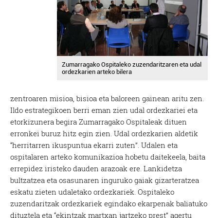
Zumarragako Ospitaleko zuzendaritzaren eta udal
ordezkarien arteko bilera
zentroaren misioa, bisioa eta baloreen gainean aritu zen.
Ildo estrategikoen berri eman zien udal ordezkariei eta
etorkizunera begira Zumarragako Ospitaleak dituen
erronkei buruz hitz egin zien. Udal ordezkarien aldetik
“herritarren ikuspuntua ekarri zuten”. Udalen eta
ospitalaren arteko komunikazioa hobetu daitekeela, baita
errepidez iristeko dauden arazoak ere. Lankidetza
bultzatzea eta osasunaren inguruko gaiak gizarteratzea
eskatu zieten udaletako ordezkariek. Ospitaleko
zuzendaritzak ordezkariek egindako ekarpenak baliatuko
dituztela eta “ekintzak martxan jartzeko prest” agertu