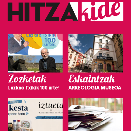
Zozketak
Eskaintzak
Lazkao Txikik 100 urte!
ARKEOLOGIA MUSEOA