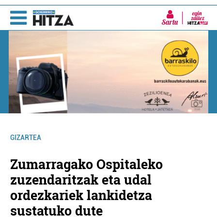
Sartu
GIZARTEA
Zumarragako Ospitaleko
zuzendaritzak eta udal
ordezkariek lankidetza
sustatuko dute