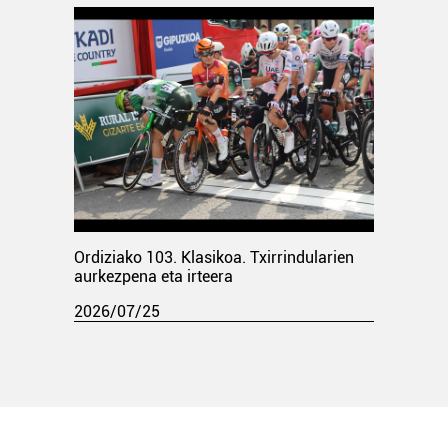
Ordiziako 103. Klasikoa. Txirrindularien
aurkezpena eta irteera
2026/07/25