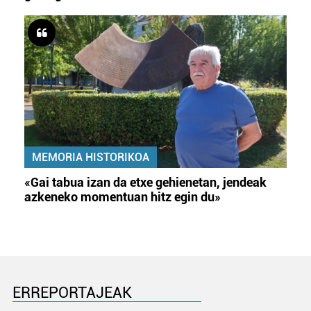
MEMORIA HISTORIKOA
«Gai tabua izan da etxe gehienetan, jendeak
azkeneko momentuan hitz egin du»
ERREPORTAJEAK