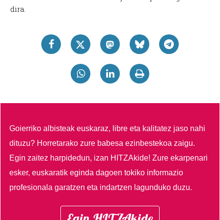
dira.
Goierriko albisteak euskaraz, libre eta kalitatez jaso nahi
dituzu?
Horretarako zure babesa ezinbestekoa zaigu.
Egin zaitez harpidedun, izan HITZAkide!
Zure ekarpenari
esker, euskaratik eginda dagoen tokiko informazio
profesionala garatzen eta indartzen lagunduko duzu.
Egin HITZAkide