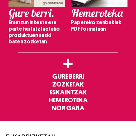
Gure berri.
Hemeroteka
Erantzun inkesta eta
Papereko zenbakiak
parte hartu Iztuetako
PDF formatuan
produktuen saski
baten zozketan
+
GURE BERRI
ZOZKETAK
ESKAINTZAK
HEMEROTEKA
NOR GARA