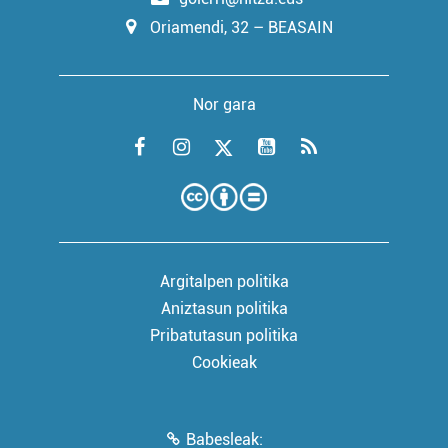
Oriamendi, 32 – BEASAIN
Nor gara
Argitalpen politika
Aniztasun politika
Pribatutasun politika
Cookieak
Babesleak: