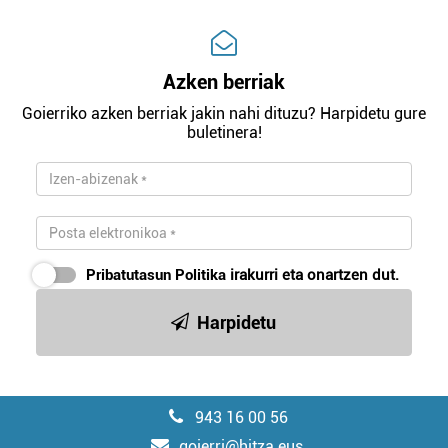
Azken berriak
Goierriko azken berriak jakin nahi dituzu? Harpidetu gure
buletinera!
Pribatutasun Politika
irakurri eta onartzen dut.
Harpidetu
943 16 00 56
goierri@hitza.eus