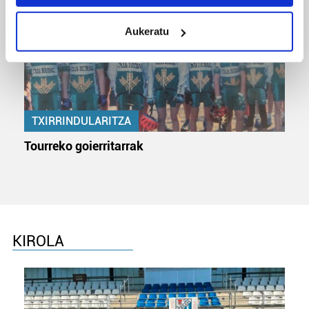
location which can be accurate to within several
meters
Aukeratu
Identify your device by actively scanning it for
specific characteristics (fingerprinting)
Find out more about how your personal data is processed
and set your preferences in the
details section
.
Guk eta gure bazkideek zure datu pertsonalak
TXIRRINDULARITZA
prozesatzen ditugu, zure IP zenbakia, besteak beste,
Tourreko goierritarrak
teknologia erabiliz, cookieak adibidez, iragarki eta eduki
pertsonalizatuak eskaintzeko, iragarkiak eta edukia
neurtzeko, jendeari buruzko informazioa biltzeko eta
produktuak garatzeko. Zure datuak nork eta zertarako
erabiltzen dituen hauta dezakezu.
KIROLA
Bazkide batzuek ez dizute baimenik eskatzen, eta beren
interes komertzial legitimoetan babesten dira. Ikusi gure
bazkideen zerrenda, beren ustez zein helburutarako
duten interes legitimoa eta horren aurka nola egin