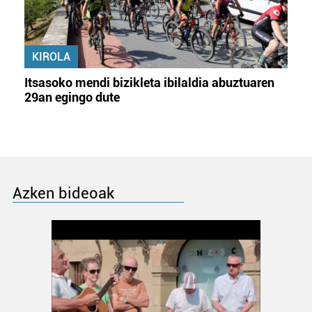
KIROLA
Itsasoko mendi bizikleta ibilaldia abuztuaren
29an egingo dute
Azken bideoak