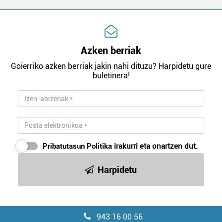
Azken berriak
Goierriko azken berriak jakin nahi dituzu? Harpidetu gure
buletinera!
Pribatutasun Politika
irakurri eta onartzen dut.
Harpidetu
943 16 00 56