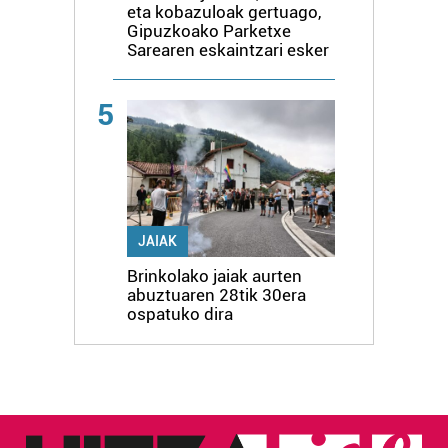
eta kobazuloak gertuago,
Gipuzkoako Parketxe
Sarearen eskaintzari esker
5
JAIAK
Brinkolako jaiak aurten
abuztuaren 28tik 30era
ospatuko dira