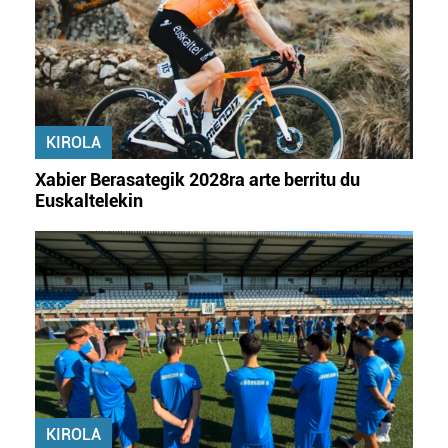
zerbitzuak hobetzeko asmoz, cookie teknologiaz
baliatzen gara. Ohar hau onartuz gero, teknologia hori
erabiltzeko baimen esplizitua ematen diguzu.
Gehiago
irakurri
KIROLA
Xabier Berasategik 2028ra arte berritu du
Euskaltelekin
KIROLA