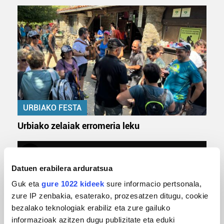
URBIAKO FESTA
Urbiako zelaiak erromeria leku
Datuen erabilera arduratsua
Guk eta
gure 1022 kideek
sure informacio pertsonala,
zure IP zenbakia, esaterako, prozesatzen ditugu, cookie
bezalako teknologiak erabiliz eta zure gailuko
informazioak azitzen dugu publizitate eta eduki