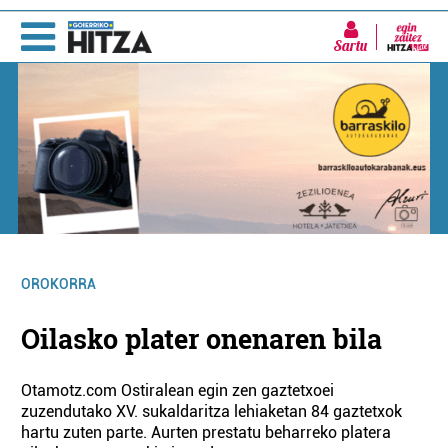
Sartu
OROKORRA
Oilasko plater onenaren bila
Otamotz.com
Ostiralean egin zen gaztetxoei
zuzendutako XV. sukaldaritza lehiaketan 84 gaztetxok
hartu zuten parte. Aurten prestatu beharreko platera