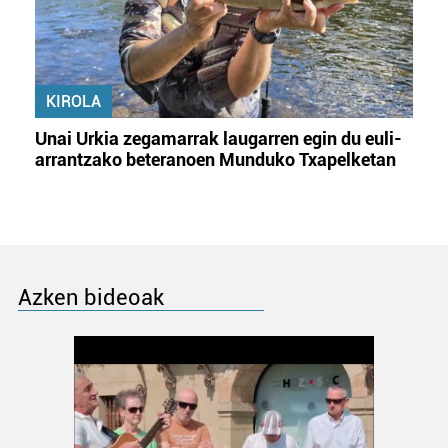
KIROLA
Unai Urkia zegamarrak laugarren egin du euli-
arrantzako beteranoen Munduko Txapelketan
Azken bideoak