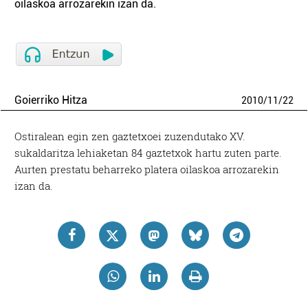
oilaskoa arrozarekin izan da.
Goierriko Hitza
2010
/
11
/
22
Ostiralean egin zen gaztetxoei zuzendutako XV.
sukaldaritza lehiaketan 84 gaztetxok hartu zuten parte.
Aurten prestatu beharreko platera oilaskoa arrozarekin
izan da.