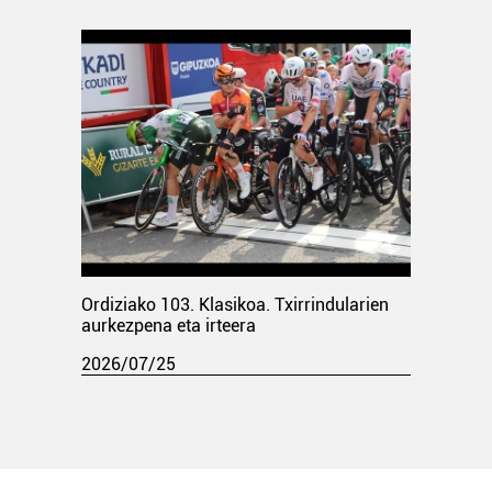
Ordiziako 103. Klasikoa. Txirrindularien
aurkezpena eta irteera
2026/07/25