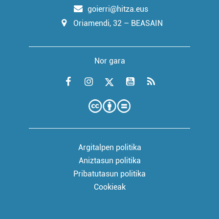
goierri@hitza.eus
Oriamendi, 32 – BEASAIN
Nor gara
Argitalpen politika
Aniztasun politika
Pribatutasun politika
Cookieak