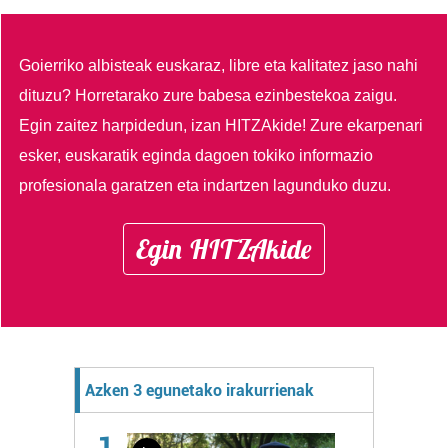
Goierriko albisteak euskaraz, libre eta kalitatez jaso nahi
dituzu?
Horretarako zure babesa ezinbestekoa zaigu.
Egin zaitez harpidedun, izan HITZAkide!
Zure ekarpenari
esker, euskaratik eginda dagoen tokiko informazio
profesionala garatzen eta indartzen lagunduko duzu.
Egin HITZAkide
Azken 3 egunetako irakurrienak
1