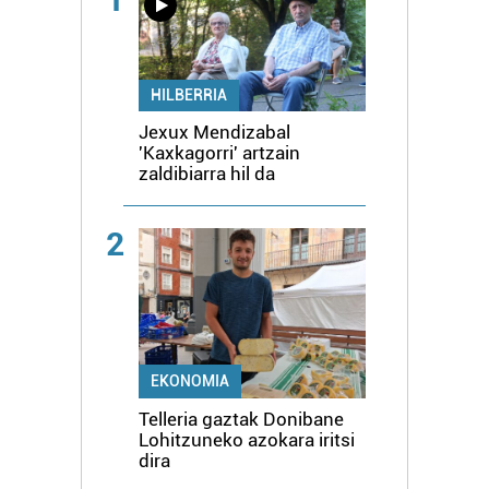
HILBERRIA
Jexux Mendizabal
'Kaxkagorri' artzain
zaldibiarra hil da
2
EKONOMIA
Telleria gaztak Donibane
Lohitzuneko azokara iritsi
dira