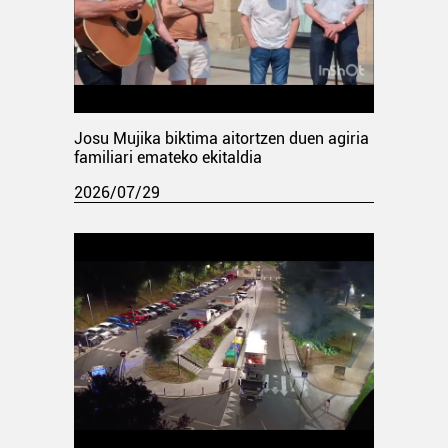
Josu Mujika biktima aitortzen duen agiria
familiari emateko ekitaldia
2026/07/29