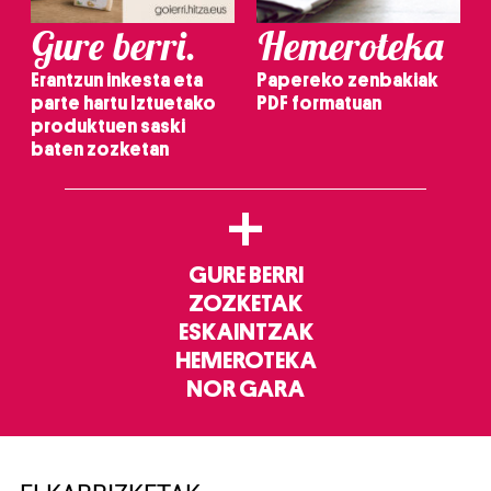
Gure berri.
Hemeroteka
Erantzun inkesta eta
Papereko zenbakiak
parte hartu Iztuetako
PDF formatuan
produktuen saski
baten zozketan
+
GURE BERRI
ZOZKETAK
ESKAINTZAK
HEMEROTEKA
NOR GARA