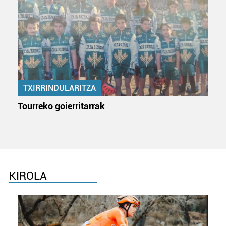
teknologia erabiliz, cookieak adibidez, iragarki eta eduki
pertsonalizatuak eskaintzeko, iragarkiak eta edukia
neurtzeko, jendeari buruzko informazioa biltzeko eta
produktuak garatzeko. Zure datuak nork eta zertarako
erabiltzen dituen hauta dezakezu.
Bazkide batzuek ez dizute baimenik eskatzen, eta beren
TXIRRINDULARITZA
interes komertzial legitimoetan babesten dira. Ikusi gure
bazkideen zerrenda, beren ustez zein helburutarako
Tourreko goierritarrak
duten interes legitimoa eta horren aurka nola egin
dezakezun ikusteko.
Lortu zure datu pertsonalak prozesatzeko moduari
buruzko informazio gehiago eta ezarri zure lehentasunak
datuen atalean. Edozein unetan alda edo ken dezakezu
KIROLA
zure baimena Cookieen adierazpenean.
Webgune honek cookie propioak eta hirugarrenen cookie-
fitxategiak erabiltzen ditu. Zure esperientzia eta