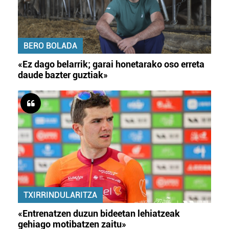
BERO BOLADA
«Ez dago belarrik; garai honetarako oso erreta
daude bazter guztiak»
TXIRRINDULARITZA
«Entrenatzen duzun bideetan lehiatzeak
gehiago motibatzen zaitu»