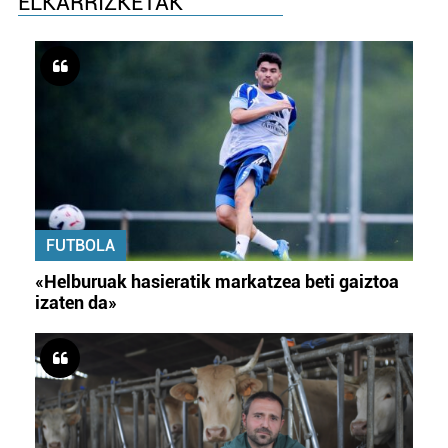
ELKARRIZKETAK
FUTBOLA
«Helburuak hasieratik markatzea beti gaiztoa
izaten da»