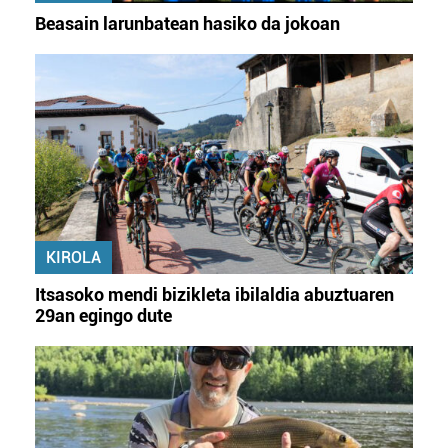
Beasain larunbatean hasiko da jokoan
KIROLA
Itsasoko mendi bizikleta ibilaldia abuztuaren
29an egingo dute