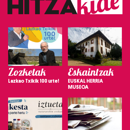
Zozketak
Eskaintzak
Lazkao Txikik 100 urte!
EUSKAL HERRIA
MUSEOA