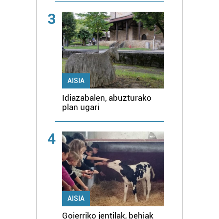
3
AISIA
Idiazabalen, abuzturako
plan ugari
4
AISIA
Goierriko jentilak, behiak