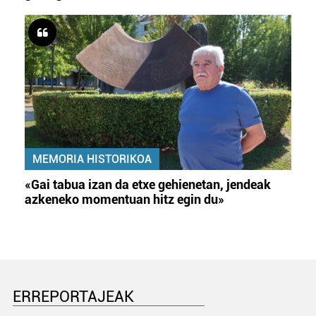
MEMORIA HISTORIKOA
«Gai tabua izan da etxe gehienetan, jendeak
azkeneko momentuan hitz egin du»
ERREPORTAJEAK