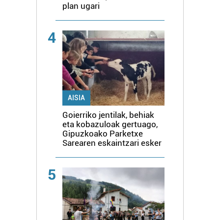
plan ugari
4
AISIA
Goierriko jentilak, behiak
eta kobazuloak gertuago,
Gipuzkoako Parketxe
Sarearen eskaintzari esker
5