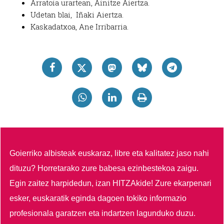
Arratoia urartean, Ainitze Aiertza.
Udetan blai, Iñaki Aiertza.
Kaskadatxoa, Ane Irribarria.
Goierriko albisteak euskaraz, libre eta kalitatez jaso nahi
dituzu?
Horretarako zure babesa ezinbestekoa zaigu.
Egin zaitez harpidedun, izan HITZAkide!
Zure ekarpenari
esker, euskaratik eginda dagoen tokiko informazio
profesionala garatzen eta indartzen lagunduko duzu.