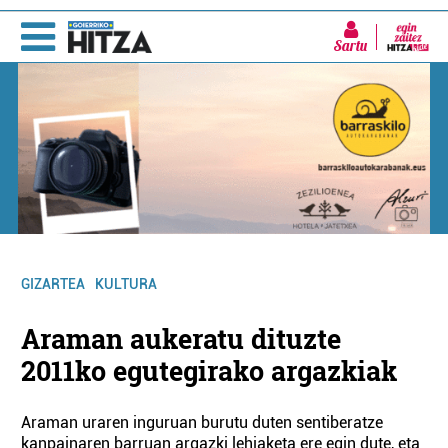
Sartu
GIZARTEA
KULTURA
Araman aukeratu dituzte
2011ko egutegirako argazkiak
Araman uraren inguruan burutu duten sentiberatze
kanpainaren barruan argazki lehiaketa ere egin dute, eta