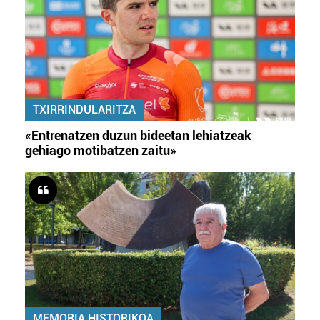
TXIRRINDULARITZA
«Entrenatzen duzun bideetan lehiatzeak
gehiago motibatzen zaitu»
MEMORIA HISTORIKOA