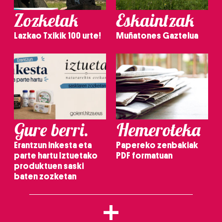
Zozketak
Eskaintzak
Lazkao Txikik 100 urte!
Muñatones Gaztelua
Gure berri.
Hemeroteka
Erantzun inkesta eta
Papereko zenbakiak
parte hartu Iztuetako
PDF formatuan
produktuen saski
baten zozketan
+