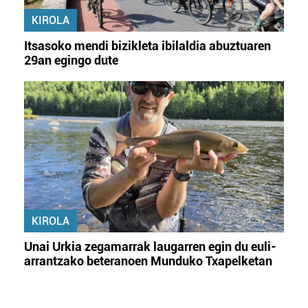
KIROLA
Itsasoko mendi bizikleta ibilaldia abuztuaren
29an egingo dute
KIROLA
Unai Urkia zegamarrak laugarren egin du euli-
arrantzako beteranoen Munduko Txapelketan