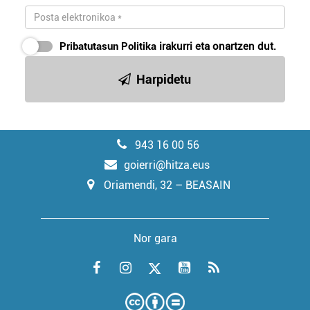
Pribatutasun Politika
irakurri eta onartzen dut.
Harpidetu
943 16 00 56
goierri@hitza.eus
Oriamendi, 32 – BEASAIN
Nor gara