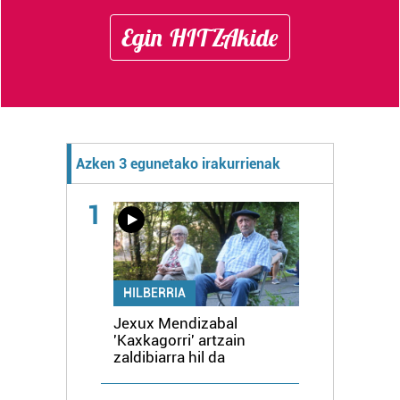
Egin HITZAkide
Azken 3 egunetako irakurrienak
1
HILBERRIA
Jexux Mendizabal
'Kaxkagorri' artzain
zaldibiarra hil da