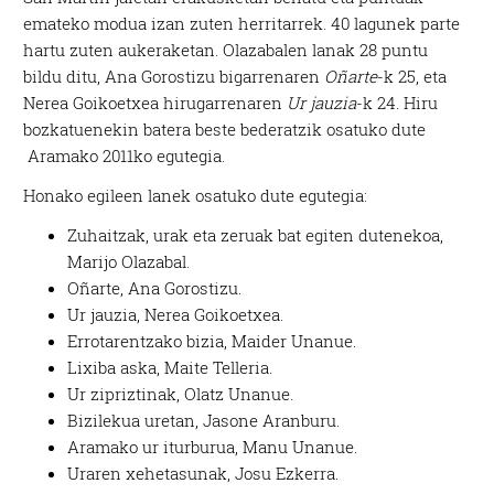
emateko modua izan zuten herritarrek. 40 lagunek parte
hartu zuten aukeraketan. Olazabalen lanak 28 puntu
bildu ditu, Ana Gorostizu bigarrenaren
Oñarte
-k 25, eta
Nerea Goikoetxea hirugarrenaren
Ur jauzia
-k 24. Hiru
bozkatuenekin batera beste bederatzik osatuko dute
Aramako 2011ko egutegia.
Honako egileen lanek osatuko dute egutegia:
Zuhaitzak, urak eta zeruak bat egiten dutenekoa,
Marijo Olazabal.
Oñarte, Ana Gorostizu.
Ur jauzia, Nerea Goikoetxea.
Errotarentzako bizia, Maider Unanue.
Lixiba aska, Maite Telleria.
Ur zipriztinak, Olatz Unanue.
Bizilekua uretan, Jasone Aranburu.
Aramako ur iturburua, Manu Unanue.
Uraren xehetasunak, Josu Ezkerra.