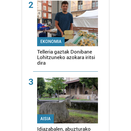
2
EKONOMIA
Telleria gaztak Donibane
Lohitzuneko azokara iritsi
dira
3
AISIA
Idiazabalen, abuzturako