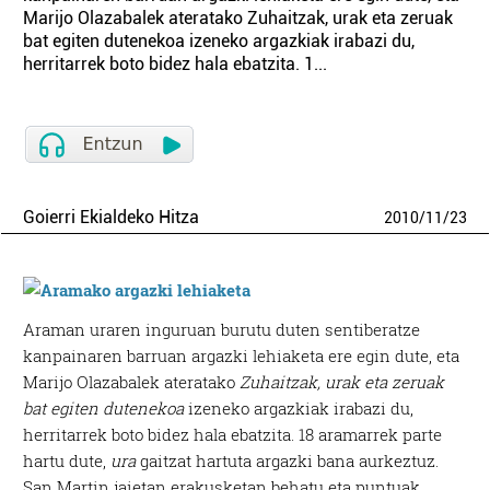
Marijo Olazabalek ateratako Zuhaitzak, urak eta zeruak
bat egiten dutenekoa izeneko argazkiak irabazi du,
herritarrek boto bidez hala ebatzita. 1...
Goierri Ekialdeko Hitza
2010
/
11
/
23
Araman uraren inguruan burutu duten sentiberatze
kanpainaren barruan argazki lehiaketa ere egin dute, eta
Marijo Olazabalek ateratako
Zuhaitzak, urak eta zeruak
bat egiten dutenekoa
izeneko argazkiak irabazi du,
herritarrek boto bidez hala ebatzita.
18 aramarrek parte
hartu dute,
ura
gaitzat hartuta argazki bana aurkeztuz.
San Martin jaietan erakusketan behatu eta puntuak