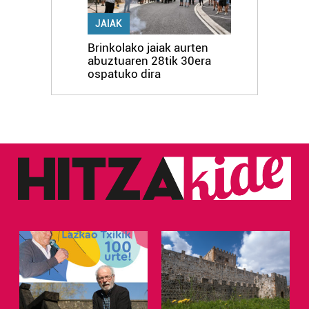
JAIAK
Brinkolako jaiak aurten
abuztuaren 28tik 30era
ospatuko dira