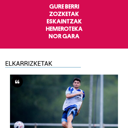
GURE BERRI
ZOZKETAK
ESKAINTZAK
HEMEROTEKA
NOR GARA
ELKARRIZKETAK