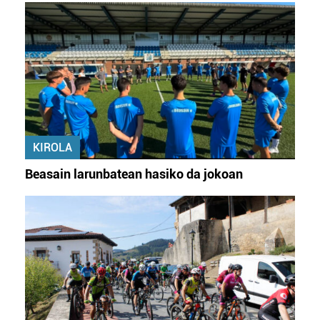
KIROLA
Beasain larunbatean hasiko da jokoan