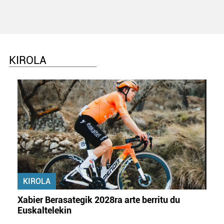
KIROLA
KIROLA
Xabier Berasategik 2028ra arte berritu du
Euskaltelekin