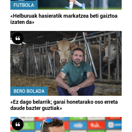
FUTBOLA
«Helburuak hasieratik markatzea beti gaiztoa
izaten da»
BERO BOLADA
«Ez dago belarrik; garai honetarako oso erreta
daude bazter guztiak»