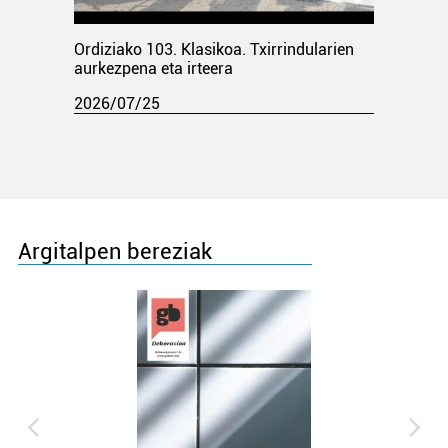
Ordiziako 103. Klasikoa. Txirrindularien
aurkezpena eta irteera
2026/07/25
Argitalpen bereziak