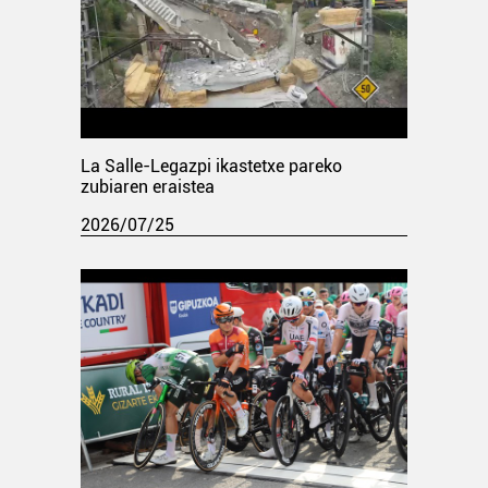
La Salle-Legazpi ikastetxe pareko
zubiaren eraistea
2026/07/25