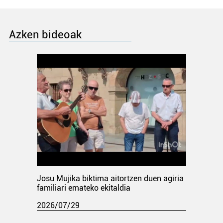
Azken bideoak
Josu Mujika biktima aitortzen duen agiria
familiari emateko ekitaldia
2026/07/29