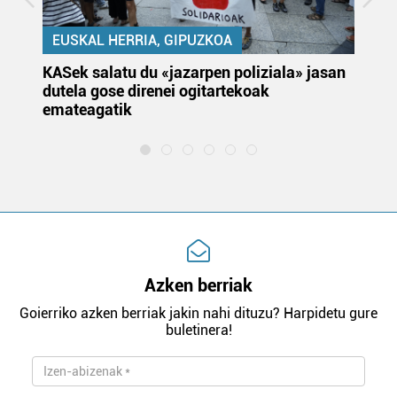
EUSKAL HERRIA, GIPUZKOA
KASek salatu du «jazarpen poliziala» jasan
Pa
dutela gose direnei ogitartekoak
da
emateagatik
«s
Azken berriak
Goierriko azken berriak jakin nahi dituzu? Harpidetu gure
buletinera!