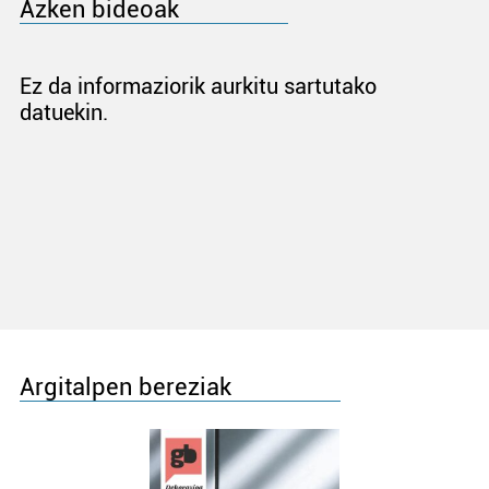
Azken bideoak
Ez da informaziorik aurkitu sartutako
datuekin.
Argitalpen bereziak