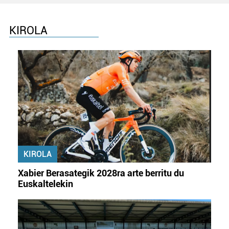
KIROLA
KIROLA
Xabier Berasategik 2028ra arte berritu du
Euskaltelekin