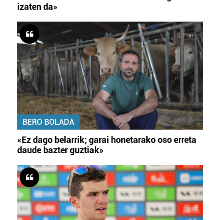
izaten da»
BERO BOLADA
«Ez dago belarrik; garai honetarako oso erreta
daude bazter guztiak»