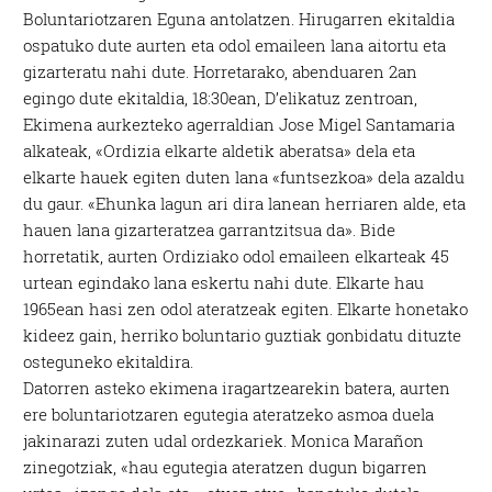
Boluntariotzaren Eguna antolatzen. Hirugarren ekitaldia
ospatuko dute aurten eta odol emaileen lana aitortu eta
gizarteratu nahi dute. Horretarako, abenduaren 2an
egingo dute ekitaldia, 18:30ean, D’elikatuz zentroan,
Ekimena aurkezteko agerraldian Jose Migel Santamaria
alkateak, «Ordizia elkarte aldetik aberatsa» dela eta
elkarte hauek egiten duten lana «funtsezkoa» dela azaldu
du gaur. «Ehunka lagun ari dira lanean herriaren alde, eta
hauen lana gizarteratzea garrantzitsua da». Bide
horretatik, aurten Ordiziako odol emaileen elkarteak 45
urtean egindako lana eskertu nahi dute. Elkarte hau
1965ean hasi zen odol ateratzeak egiten. Elkarte honetako
kideez gain, herriko boluntario guztiak gonbidatu dituzte
osteguneko ekitaldira.
Datorren asteko ekimena iragartzearekin batera, aurten
ere boluntariotzaren egutegia ateratzeko asmoa duela
jakinarazi zuten udal ordezkariek. Monica Marañon
zinegotziak, «hau egutegia ateratzen dugun bigarren