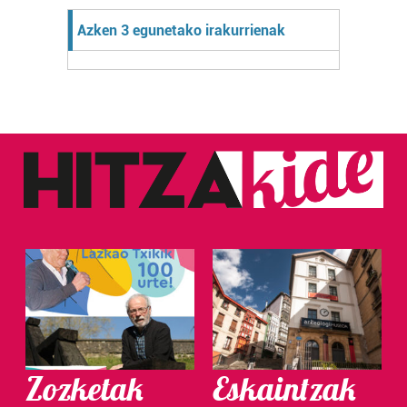
Azken 3 egunetako irakurrienak
Zozketak
Eskaintzak