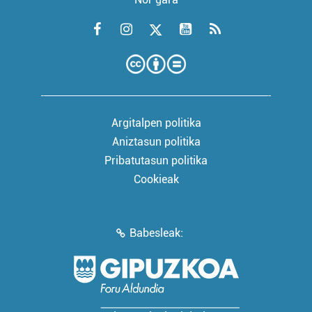
Argitalpen politika
Aniztasun politika
Pribatutasun politika
Cookieak
Babesleak: