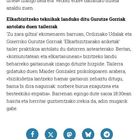
urtea» izango dela eta «etxez etxe» banatuko dutela
azaldu zuen.
Elkarbizitzeko teknikak landuko ditu Gurutze Gorriak
antolatu duen tailerrak
’Zu zara giltza’ ekimenaren barruan, Ordiziako Udalak eta
Goierriko Gurutze Gorriak ‘Elkarbizitzarako ariketak’
tailer praktikoa antolatu du datorren astearterako. Bertan,
«komunitatean eta elkartasunean» bizitzeko landu
beharreko gaitasunak izango dituzte hizpide. Tailerra
gidatuko duen Maider Gonzalez psikologoaren arabera,
«bizikidetza lantzeko hamar gaitasun zehaztu ditugu,
baina bi dira nagusiak: norbere burua ezagutzea eta
besteekiko enpatia». Barrenan egingo dute saioa 18:30ean
hasita eta herritar guztientzako irekia da, adin mugarik
gabe.