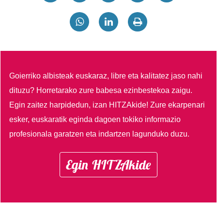
Goierriko albisteak euskaraz, libre eta kalitatez jaso nahi
dituzu?
Horretarako zure babesa ezinbestekoa zaigu.
Egin zaitez harpidedun, izan HITZAkide!
Zure ekarpenari
esker, euskaratik eginda dagoen tokiko informazio
profesionala garatzen eta indartzen lagunduko duzu.
Egin HITZAkide