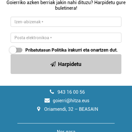
Goierriko azken berriak jakin nahi dituzu? Harpidetu gure
buletinera!
Pribatutasun Politika
irakurri eta onartzen dut.
Harpidetu
943 16 00 56
goierri@hitza.eus
Oriamendi, 32 – BEASAIN
Nor gara