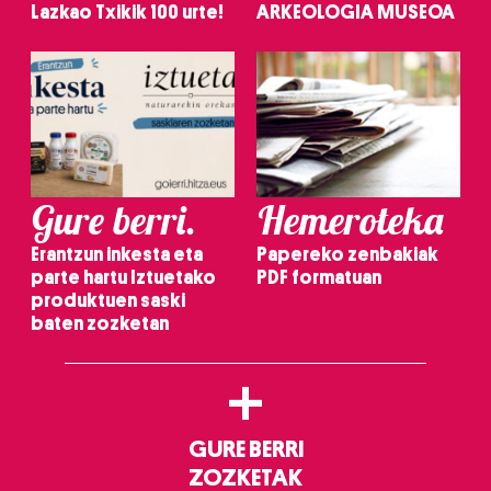
Lazkao Txikik 100 urte!
ARKEOLOGIA MUSEOA
Gure berri.
Hemeroteka
Erantzun inkesta eta
Papereko zenbakiak
parte hartu Iztuetako
PDF formatuan
produktuen saski
baten zozketan
+
GURE BERRI
ZOZKETAK