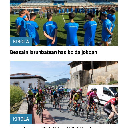
KIROLA
Beasain larunbatean hasiko da jokoan
KIROLA