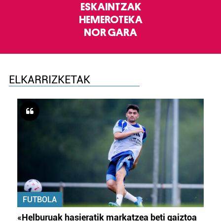
ESKAINTZAK
HEMEROTEKA
NOR GARA
ELKARRIZKETAK
FUTBOLA
«Helburuak hasieratik markatzea beti gaiztoa