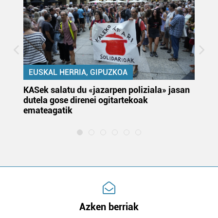
EUSKAL HERRIA, GIPUZKOA
KASek salatu du «jazarpen poliziala» jasan
Pa
dutela gose direnei ogitartekoak
da
emateagatik
«s
Azken berriak