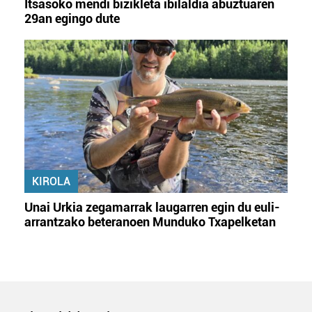
Itsasoko mendi bizikleta ibilaldia abuztuaren
29an egingo dute
KIROLA
Unai Urkia zegamarrak laugarren egin du euli-
arrantzako beteranoen Munduko Txapelketan