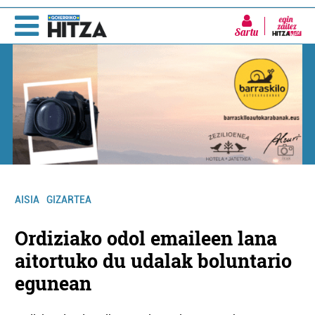
Sartu
AISIA
GIZARTEA
Ordiziako odol emaileen lana
aitortuko du udalak boluntario
egunean