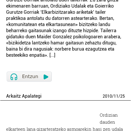
ekimenaren barruan, Ordiziako Udalak eta Goierriko
Gurutze Gorriak ‘Elkarbizitzarako ariketak’ tailer
praktikoa antolatu du datorren astearterako. Bertan,
«komunitatean eta elkartasunean» bizitzeko landu
beharreko gaitasunak izango dituzte hizpide. Tailerra
gidatuko duen Maider Gonzalez psikologoaren arabera,
«bizikidetza lantzeko hamar gaitasun zehaztu ditugu,
baina bi dira nagusiak: norbere burua ezagutzea eta
besteekiko enpatia». [...]
Arkaitz Apalategi
2010
/
11
/
25
Ordizian
dauden
elkarteen lana gizarteratzeko asmoarekin hasi zen udala