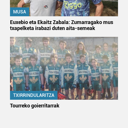
erabiltzeko baimen esplizitua ematen diguzu.
Gehiago
irakurri
MUSA
Euxebio eta Ekaitz Zabala: Zumarragako mus
txapelketa irabazi duten aita-semeak
TXIRRINDULARITZA
Tourreko goierritarrak