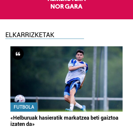
NOR GARA
ELKARRIZKETAK
FUTBOLA
«Helburuak hasieratik markatzea beti gaiztoa
izaten da»