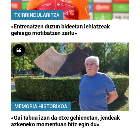
TXIRRINDULARITZA
«Entrenatzen duzun bideetan lehiatzeak
gehiago motibatzen zaitu»
MEMORIA HISTORIKOA
«Gai tabua izan da etxe gehienetan, jendeak
azkeneko momentuan hitz egin du»