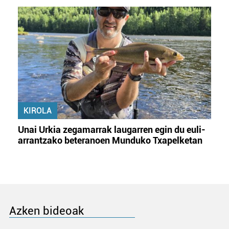
KIROLA
Unai Urkia zegamarrak laugarren egin du euli-
arrantzako beteranoen Munduko Txapelketan
Azken bideoak