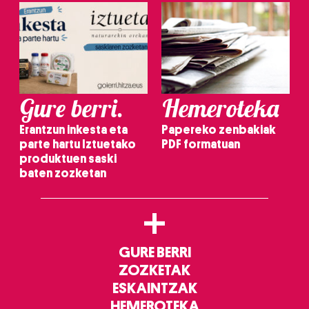
Gure berri.
Hemeroteka
Erantzun inkesta eta
Papereko zenbakiak
parte hartu Iztuetako
PDF formatuan
produktuen saski
baten zozketan
+
GURE BERRI
ZOZKETAK
ESKAINTZAK
HEMEROTEKA