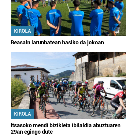
interes komertzial legitimoetan babesten dira. Ikusi gure
bazkideen zerrenda, beren ustez zein helburutarako
duten interes legitimoa eta horren aurka nola egin
dezakezun ikusteko.
KIROLA
Lortu zure datu pertsonalak prozesatzeko moduari
Beasain larunbatean hasiko da jokoan
buruzko informazio gehiago eta ezarri zure lehentasunak
datuen atalean. Edozein unetan alda edo ken dezakezu
zure baimena Cookieen adierazpenean.
Webgune honek cookie propioak eta hirugarrenen cookie-
fitxategiak erabiltzen ditu. Zure esperientzia eta
zerbitzuak hobetzeko asmoz, cookie teknologiaz
baliatzen gara. Ohar hau onartuz gero, teknologia hori
erabiltzeko baimen esplizitua ematen diguzu.
Gehiago
irakurri
KIROLA
Itsasoko mendi bizikleta ibilaldia abuztuaren
29an egingo dute