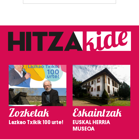
Zozketak
Eskaintzak
Lazkao Txikik 100 urte!
EUSKAL HERRIA
MUSEOA