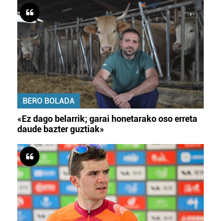
BERO BOLADA
«Ez dago belarrik; garai honetarako oso erreta
daude bazter guztiak»