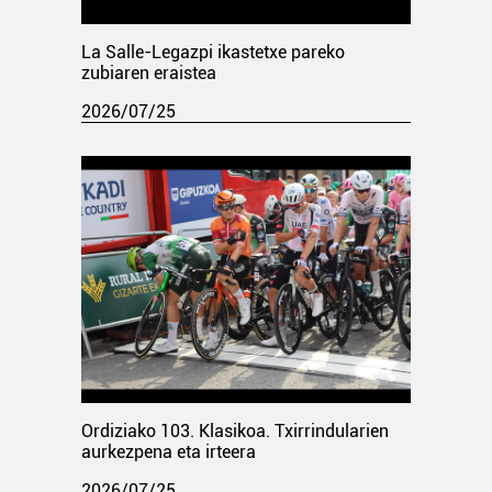
La Salle-Legazpi ikastetxe pareko
zubiaren eraistea
2026/07/25
Ordiziako 103. Klasikoa. Txirrindularien
aurkezpena eta irteera
2026/07/25