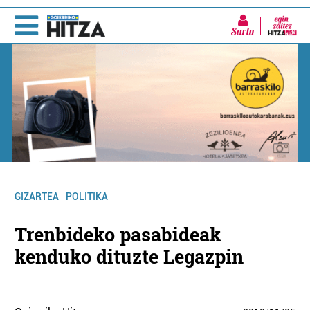
Sartu
GIZARTEA
POLITIKA
Trenbideko pasabideak
kenduko dituzte Legazpin