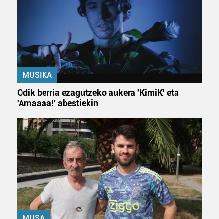
MUSIKA
Odik berria ezagutzeko aukera 'KimiK' eta
'Amaaaa!' abestiekin
MUSA