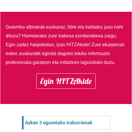
Goierriko albisteak euskaraz, libre eta kalitatez jaso nahi
dituzu?
Horretarako zure babesa ezinbestekoa zaigu.
Egin zaitez harpidedun, izan HITZAkide!
Zure ekarpenari
esker, euskaratik eginda dagoen tokiko informazio
profesionala garatzen eta indartzen lagunduko duzu.
Egin HITZAkide
Azken 3 egunetako irakurrienak