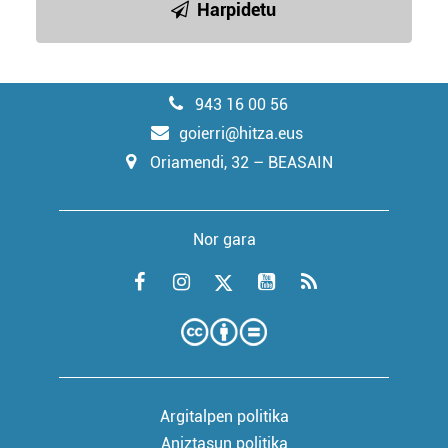
Harpidetu
943 16 00 56
goierri@hitza.eus
Oriamendi, 32 – BEASAIN
Nor gara
Argitalpen politika
Aniztasun politika