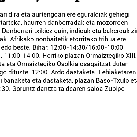
ri dira eta aurtengoan ere eguraldiak gehiegi
r tarteka, haurren danborradak eta mozorroen
 Danborrari txikiez gain, indioak eta bakeroak zi
. Afrikako nonbaitetik etorritako tribua ere
t edo beste. Bihar: 12:00-14:30/16:00-18:00.
 11:00-14:00. Herriko plazan Ormaiztegiko XIII.
a eta Ormaiztegiko Osolkia osagaitzat duten
ngo dituzte. 12:00. Ardo dastaketa. Lehiaketaren
i banaketa eta dastaketa, plazan Baso-Txulo et
8:30. Goruntz dantza taldearen saioa Zubipe