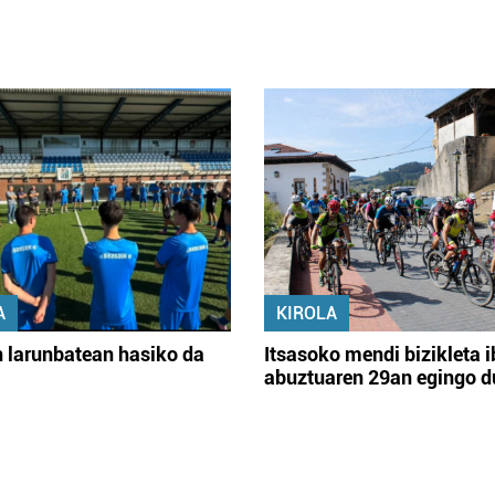
A
KIROLA
 larunbatean hasiko da
Itsasoko mendi bizikleta i
abuztuaren 29an egingo d