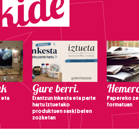
ak
Gure berri.
Hemero
 eta
Erantzun inkesta eta parte
Papereko ze
hartu Iztuetako
formatuan
produktuen saski baten
zozketan