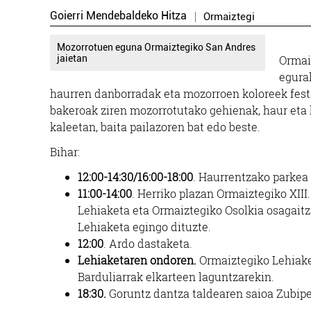
Goierri Mendebaldeko Hitza
Ormaiztegi
Mozorrotuen eguna Ormaiztegiko San Andres
jaietan
Ormai
egural
haurren danborradak eta mozorroen koloreek festa 
bakeroak ziren mozorrotutako gehienak, haur eta h
kaleetan, baita pailazoren bat edo beste.
Bihar:
12:00-14:30/16:00-18:00
. Haurrentzako parkea 
11:00-14:00
. Herriko plazan Ormaiztegiko XII
Lehiaketa eta Ormaiztegiko Osolkia osagaitz
Lehiaketa egingo dituzte.
12:00
. Ardo dastaketa.
Lehiaketaren ondoren.
Ormaiztegiko Lehiaket
Barduliarrak elkarteen laguntzarekin.
18:30.
Goruntz dantza taldearen saioa Zubipe