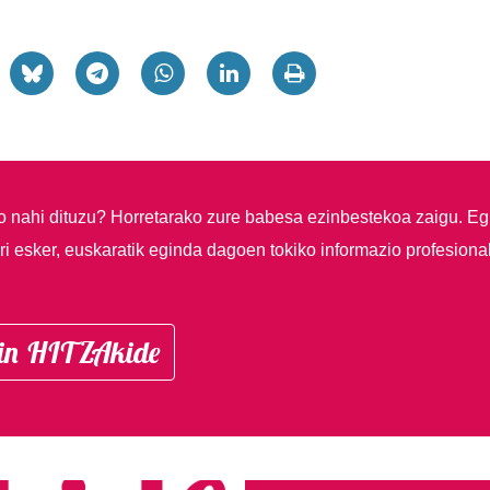
so nahi dituzu?
Horretarako zure babesa ezinbestekoa zaigu. Eg
i esker, euskaratik eginda dagoen tokiko informazio profesiona
in HITZAkide