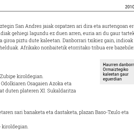
201
ztegin San Andres jaiak ospatzen ari dira eta aurtengoan e
diak gehiegi lagundu ez duen arren, euria ari du gaur tarte
giroa piztu dute kaleetan. Danborrari txikiez gain, indioak
elduak. Afrikako nonbaitetik etorritako tribua ere bazebil
Haurren danbor
Ormaiztegiko
kaleetan gaur
Zubipe kiroldegian.
eguerdian
I. Odolkiaren Osagaien Azoka eta
at duten plateren XI. Sukaldaritza
aren sari banaketa eta dastaketa, plazan Baso-Txulo eta
 kiroldegian.