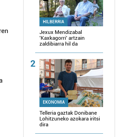
HILBERRIA
ren
Jexux Mendizabal
'Kaxkagorri' artzain
zaldibiarra hil da
2
a
EKONOMIA
Telleria gaztak Donibane
Lohitzuneko azokara iritsi
dira