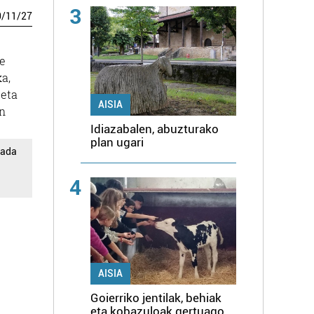
3
0
/
11
/
27
re
ka,
 eta
AISIA
en
Idiazabalen, abuzturako
plan ugari
rada
4
AISIA
Goierriko jentilak, behiak
eta kobazuloak gertuago,