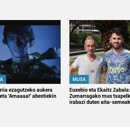
A
MUSA
rria ezagutzeko aukera
Euxebio eta Ekaitz Zabala
 eta 'Amaaaa!' abestiekin
Zumarragako mus txapelk
irabazi duten aita-semea