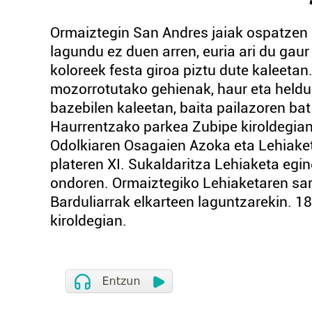
Ormaiztegin San Andres jaiak ospatzen a
lagundu ez duen arren, euria ari du gau
koloreek festa giroa piztu dute kaleetan.
mozorrotutako gehienak, haur eta helduak
bazebilen kaleetan, baita pailazoren ba
Haurrentzako parkea Zubipe kiroldegian.
Odolkiaren Osagaien Azoka eta Lehiaket
plateren XI. Sukaldaritza Lehiaketa egi
ondoren. Ormaiztegiko Lehiaketaren sar
Barduliarrak elkarteen laguntzarekin. 1
kiroldegian.