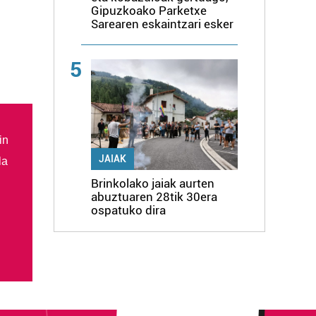
Gipuzkoako Parketxe
Sarearen eskaintzari esker
5
in
JAIAK
la
Brinkolako jaiak aurten
abuztuaren 28tik 30era
ospatuko dira