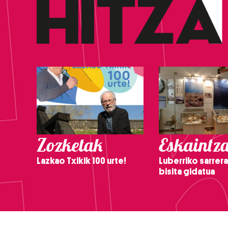
Zozketak
Eskaintz
Lazkao Txikik 100 urte!
Luberriko sarrera
bisita gidatua