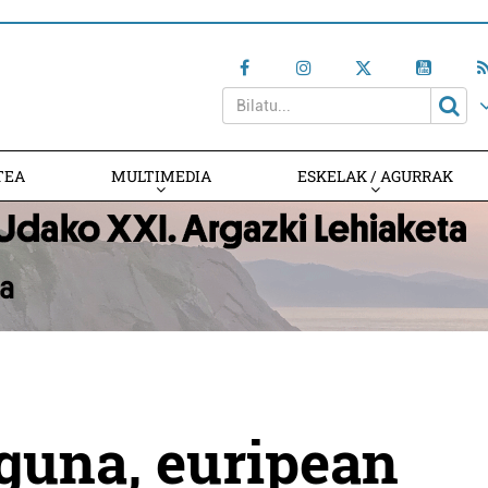
TEA
MULTIMEDIA
ESKELAK / AGURRAK
guna, euripean