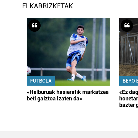
ELKARRIZKETAK
FUTBOLA
BERO 
«Helburuak hasieratik markatzea
«Ez dag
beti gaiztoa izaten da»
honetar
bazter 