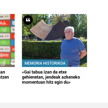
MEMORIA HISTORIKOA
tan
«Gai tabua izan da etxe
atzen
gehienetan, jendeak azkeneko
momentuan hitz egin du»