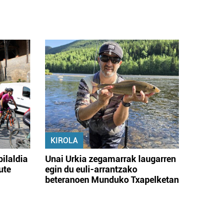
KIROLA
bilaldia
Unai Urkia zegamarrak laugarren
ute
egin du euli-arrantzako
beteranoen Munduko Txapelketan