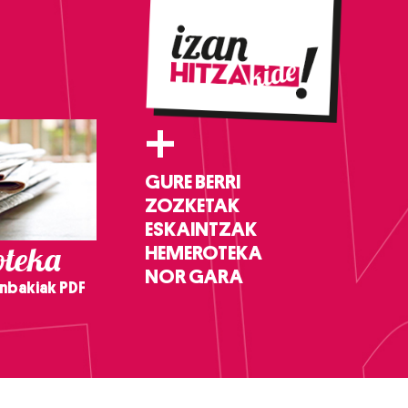
+
GURE BERRI
ZOZKETAK
ESKAINTZAK
teka
HEMEROTEKA
NOR GARA
nbakiak PDF