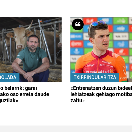
BOLADA
TXIRRINDULARITZA
o belarrik; garai
«Entrenatzen duzun bidee
ako oso erreta daude
lehiatzeak gehiago motib
guztiak»
zaitu»