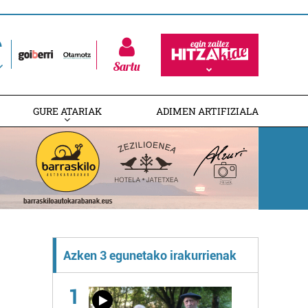
Sartu
GURE ATARIAK
ADIMEN ARTIFIZIALA
Azken 3 egunetako irakurrienak
1