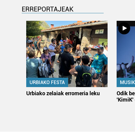
ERREPORTAJEAK
URBIAKO FESTA
MUSIK
Urbiako zelaiak erromeria leku
Odik be
'KimiK'