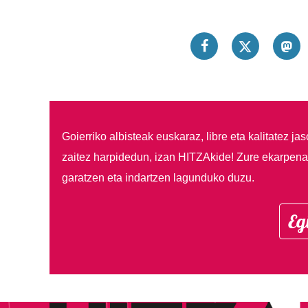
Goierriko albisteak euskaraz, libre eta kalitatez ja
zaitez harpidedun, izan HITZAkide!
Zure ekarpenar
garatzen eta indartzen lagunduko duzu.
Eg