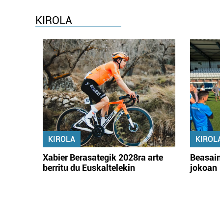
KIROLA
KIROLA
KIROL
Xabier Berasategik 2028ra arte
Beasain
berritu du Euskaltelekin
jokoan