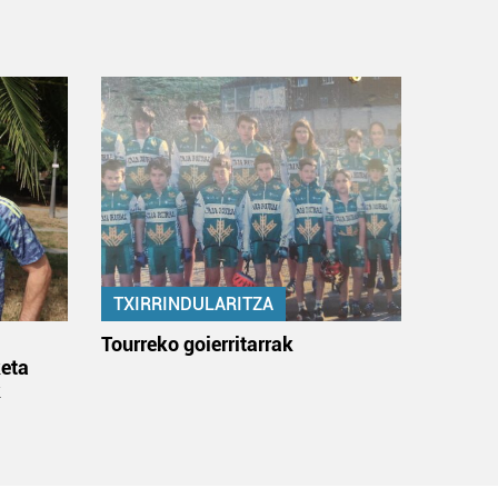
TXIRRINDULARITZA
:
Tourreko goierritarrak
eta
k