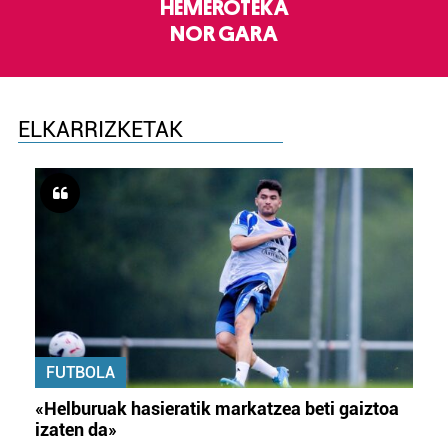
HEMEROTEKA
NOR GARA
ELKARRIZKETAK
FUTBOLA
«Helburuak hasieratik markatzea beti gaiztoa
izaten da»