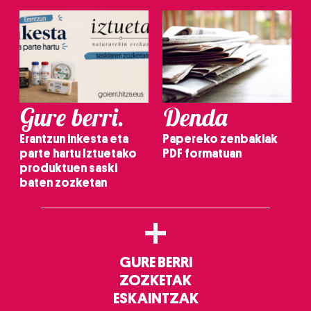
Gure berri.
Denda
Erantzun inkesta eta
Papereko zenbakiak
parte hartu Iztuetako
PDF formatuan
produktuen saski
baten zozketan
+
GURE BERRI
ZOZKETAK
ESKAINTZAK