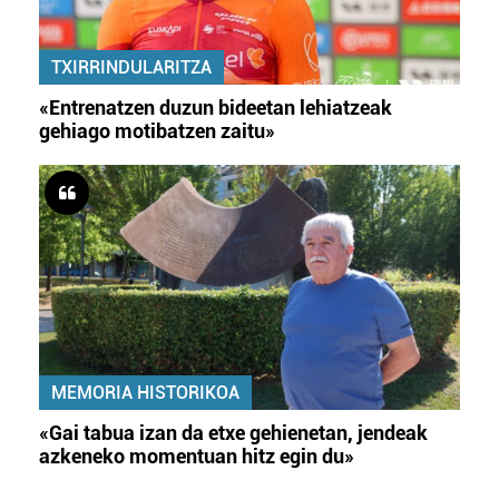
TXIRRINDULARITZA
«Entrenatzen duzun bideetan lehiatzeak
gehiago motibatzen zaitu»
MEMORIA HISTORIKOA
«Gai tabua izan da etxe gehienetan, jendeak
azkeneko momentuan hitz egin du»