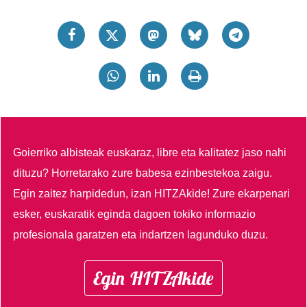
Goierriko albisteak euskaraz, libre eta kalitatez jaso nahi
dituzu?
Horretarako zure babesa ezinbestekoa zaigu.
Egin zaitez harpidedun, izan HITZAkide!
Zure ekarpenari
esker, euskaratik eginda dagoen tokiko informazio
profesionala garatzen eta indartzen lagunduko duzu.
Egin HITZAkide