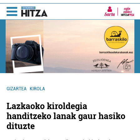
Sartu
GIZARTEA
KIROLA
Lazkaoko kiroldegia
handitzeko lanak gaur hasiko
dituzte