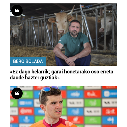
BERO BOLADA
«Ez dago belarrik; garai honetarako oso erreta
daude bazter guztiak»