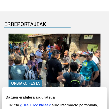
ERREPORTAJEAK
URBIAKO FESTA
Urbiako zelaiak erromeria leku
Datuen erabilera arduratsua
Guk eta
gure 1022 kideek
sure informacio pertsonala,