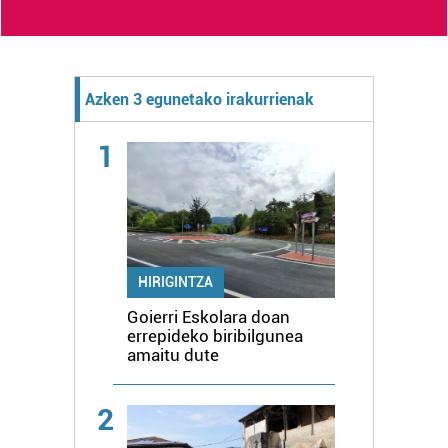
Azken 3 egunetako irakurrienak
1
HIRIGINTZA
Goierri Eskolara doan
errepideko biribilgunea
amaitu dute
2