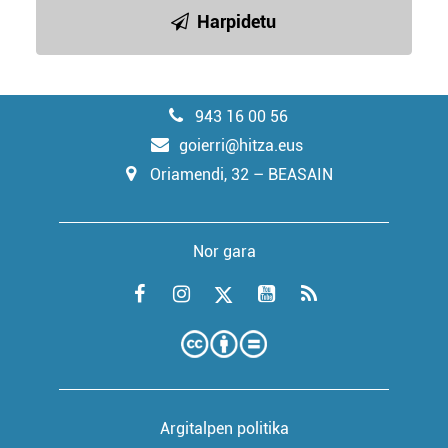
Harpidetu
943 16 00 56
goierri@hitza.eus
Oriamendi, 32 – BEASAIN
Nor gara
Argitalpen politika