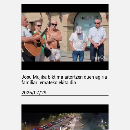
Josu Mujika biktima aitortzen duen agiria
familiari emateko ekitaldia
2026/07/29