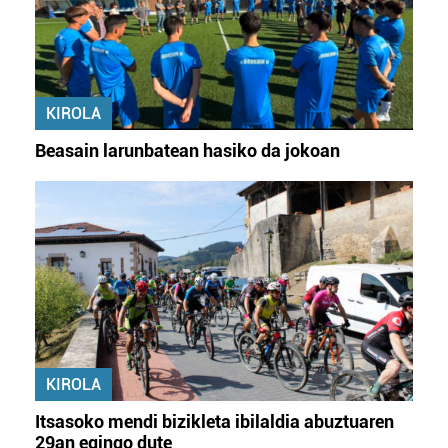
KIROLA
Beasain larunbatean hasiko da jokoan
KIROLA
Itsasoko mendi bizikleta ibilaldia abuztuaren
29an egingo dute