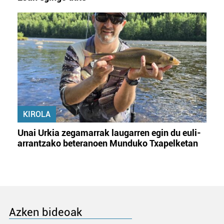
KIROLA
Unai Urkia zegamarrak laugarren egin du euli-
arrantzako beteranoen Munduko Txapelketan
Azken bideoak