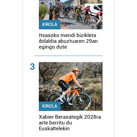
KIROLA
Itsasoko mendi bizikleta
ibilaldia abuztuaren 29an
egingo dute
3
KIROLA
Xabier Berasategik 2028ra
arte berritu du
Euskaltelekin