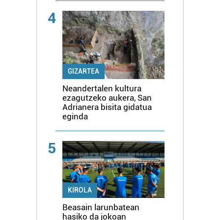
4
GIZARTEA
Neandertalen kultura
ezagutzeko aukera, San
Adrianera bisita gidatua
eginda
5
KIROLA
Beasain larunbatean
hasiko da jokoan