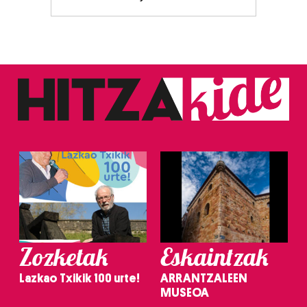
Zozketak
Eskaintzak
Lazkao Txikik 100 urte!
ARRANTZALEEN
MUSEOA