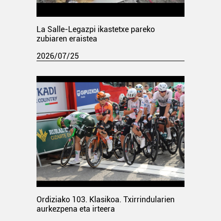
La Salle-Legazpi ikastetxe pareko
zubiaren eraistea
2026/07/25
Ordiziako 103. Klasikoa. Txirrindularien
aurkezpena eta irteera