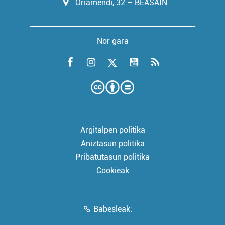
Oriamendi, 32 – BEASAIN
Nor gara
Argitalpen politika
Aniztasun politika
Pribatutasun politika
Cookieak
Babesleak: