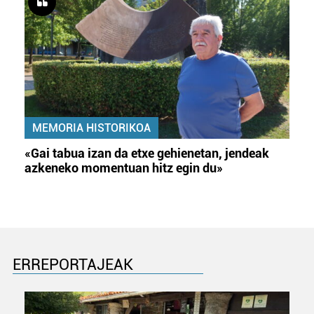
MEMORIA HISTORIKOA
«Gai tabua izan da etxe gehienetan, jendeak
azkeneko momentuan hitz egin du»
ERREPORTAJEAK