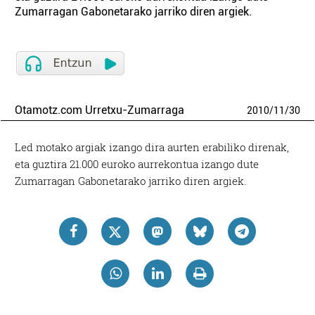
Zumarragan Gabonetarako jarriko diren argiek.
Otamotz.com Urretxu-Zumarraga
2010
/
11
/
30
Led motako argiak izango dira aurten erabiliko direnak,
eta guztira 21.000 euroko aurrekontua izango dute
Zumarragan Gabonetarako jarriko diren argiek.