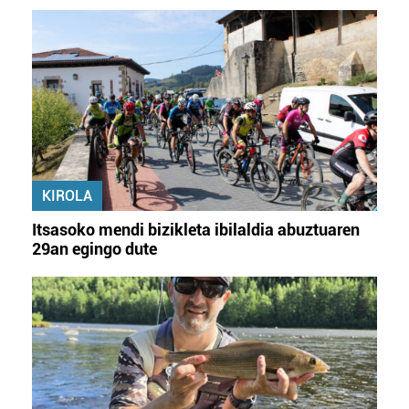
KIROLA
Itsasoko mendi bizikleta ibilaldia abuztuaren
29an egingo dute