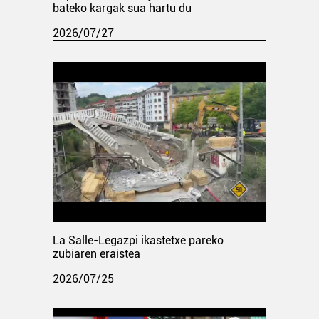
bateko kargak sua hartu du
2026/07/27
La Salle-Legazpi ikastetxe pareko
zubiaren eraistea
2026/07/25