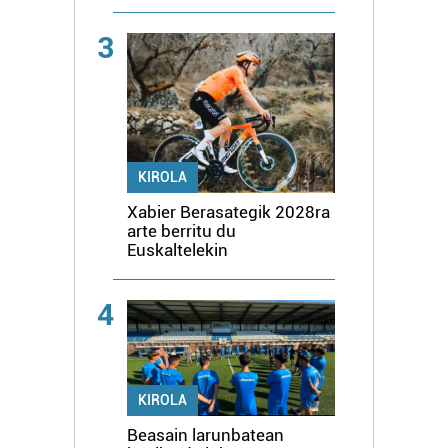
3
KIROLA
Xabier Berasategik 2028ra
arte berritu du
Euskaltelekin
4
KIROLA
Beasain larunbatean