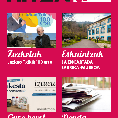
Zozketak
Eskaintzak
Lazkao Txikik 100 urte!
LA ENCARTADA
FABRIKA-MUSEOA
Gure berri.
Denda