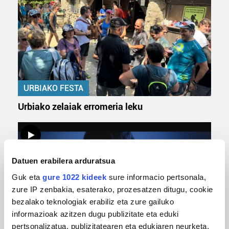
URBIAKO FESTA
Urbiako zelaiak erromeria leku
Datuen erabilera arduratsua
Guk eta
gure 1022 kideek
sure informacio pertsonala,
zure IP zenbakia, esaterako, prozesatzen ditugu, cookie
bezalako teknologiak erabiliz eta zure gailuko
informazioak azitzen dugu publizitate eta eduki
pertsonalizatua, publizitatearen eta edukiaren neurketa,
MUSIKA