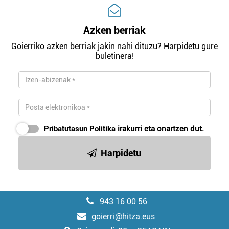
Azken berriak
Goierriko azken berriak jakin nahi dituzu? Harpidetu gure
buletinera!
Pribatutasun Politika
irakurri eta onartzen dut.
Harpidetu
943 16 00 56
goierri@hitza.eus