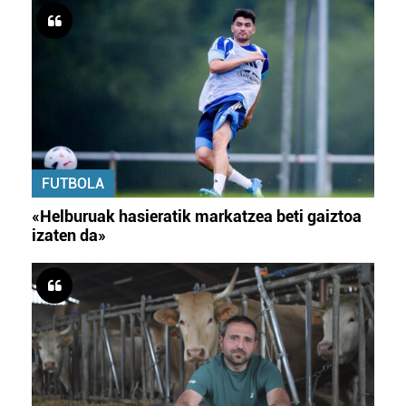
FUTBOLA
«Helburuak hasieratik markatzea beti gaiztoa
izaten da»