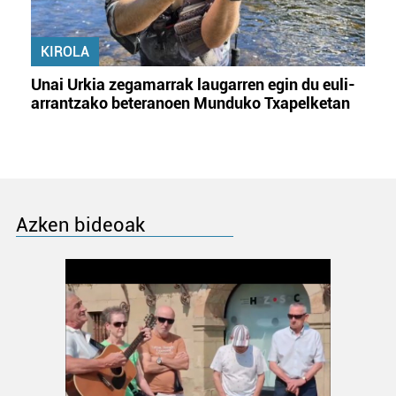
KIROLA
Unai Urkia zegamarrak laugarren egin du euli-
arrantzako beteranoen Munduko Txapelketan
Azken bideoak