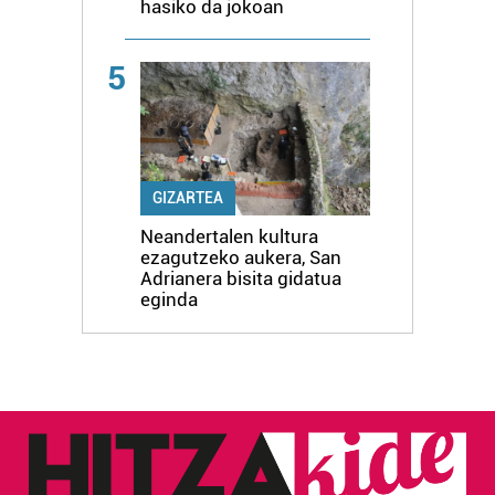
hasiko da jokoan
5
GIZARTEA
Neandertalen kultura
ezagutzeko aukera, San
Adrianera bisita gidatua
eginda