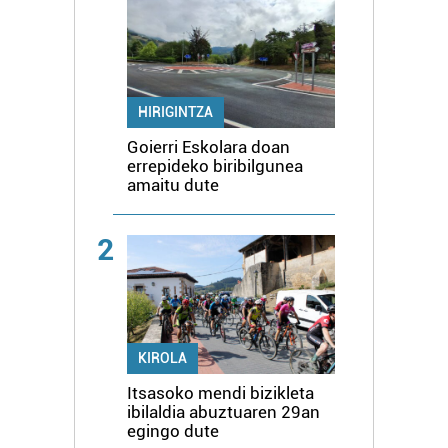
HIRIGINTZA
Goierri Eskolara doan
errepideko biribilgunea
amaitu dute
2
KIROLA
Itsasoko mendi bizikleta
ibilaldia abuztuaren 29an
egingo dute