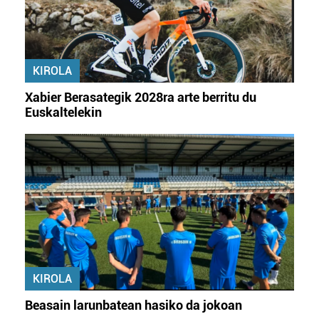
baliatzen gara. Ohar hau onartuz gero, teknologia hori
erabiltzeko baimen esplizitua ematen diguzu.
Gehiago
irakurri
KIROLA
Xabier Berasategik 2028ra arte berritu du
Euskaltelekin
KIROLA
Beasain larunbatean hasiko da jokoan