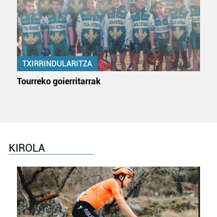
pertsonalizatuak eskaintzeko, iragarkiak eta edukia
neurtzeko, jendeari buruzko informazioa biltzeko eta
produktuak garatzeko. Zure datuak nork eta zertarako
erabiltzen dituen hauta dezakezu.
Bazkide batzuek ez dizute baimenik eskatzen, eta beren
TXIRRINDULARITZA
interes komertzial legitimoetan babesten dira. Ikusi gure
Tourreko goierritarrak
bazkideen zerrenda, beren ustez zein helburutarako
duten interes legitimoa eta horren aurka nola egin
dezakezun ikusteko.
Lortu zure datu pertsonalak prozesatzeko moduari
buruzko informazio gehiago eta ezarri zure lehentasunak
KIROLA
datuen atalean. Edozein unetan alda edo ken dezakezu
zure baimena Cookieen adierazpenean.
Webgune honek cookie propioak eta hirugarrenen cookie-
fitxategiak erabiltzen ditu. Zure esperientzia eta
zerbitzuak hobetzeko asmoz, cookie teknologiaz