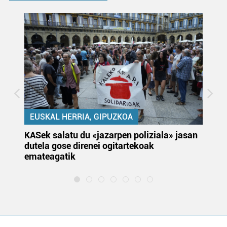
EUSKAL HERRIA, GIPUZKOA
KASek salatu du «jazarpen poliziala» jasan
Pa
dutela gose direnei ogitartekoak
da
emateagatik
«s