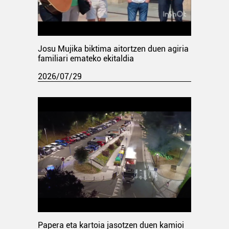
Josu Mujika biktima aitortzen duen agiria
familiari emateko ekitaldia
2026/07/29
Papera eta kartoia jasotzen duen kamioi