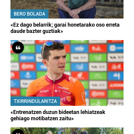
BERO BOLADA
«Ez dago belarrik; garai honetarako oso erreta
daude bazter guztiak»
TXIRRINDULARITZA
«Entrenatzen duzun bideetan lehiatzeak
gehiago motibatzen zaitu»