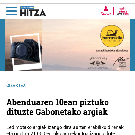
Sartu
GIZARTEA
Abenduaren 10ean piztuko
dituzte Gabonetako argiak
Led motako argiak izango dira aurten erabiliko direnak,
eta guztira 21.000 euroko aurrekontua izango dute