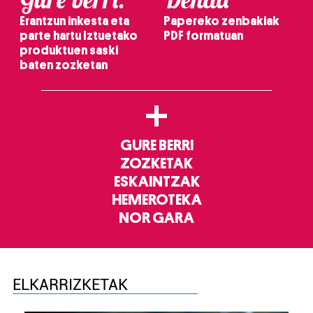
Erantzun inkesta eta
Papereko zenbakiak
parte hartu Iztuetako
PDF formatuan
produktuen saski
baten zozketan
+
GURE BERRI
ZOZKETAK
ESKAINTZAK
HEMEROTEKA
NOR GARA
ELKARRIZKETAK