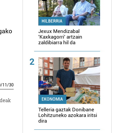
HILBERRIA
agako
Jexux Mendizabal
'Kaxkagorri' artzain
zaldibiarra hil da
2
0
/
11
/
30
EKONOMIA
ldeak
Telleria gaztak Donibane
Lohitzuneko azokara iritsi
dira