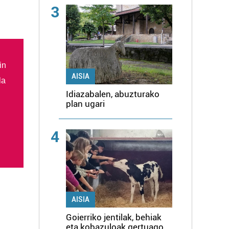
3
in
AISIA
la
Idiazabalen, abuzturako
plan ugari
4
AISIA
Goierriko jentilak, behiak
eta kobazuloak gertuago,