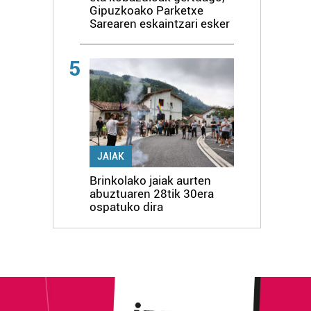
Gipuzkoako Parketxe
Sarearen eskaintzari esker
5
JAIAK
Brinkolako jaiak aurten
abuztuaren 28tik 30era
ospatuko dira