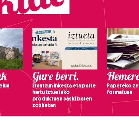
ak
Gure berri.
Hemero
elua
Erantzun inkesta eta parte
Papereko ze
hartu Iztuetako
formatuan
produktuen saski baten
zozketan