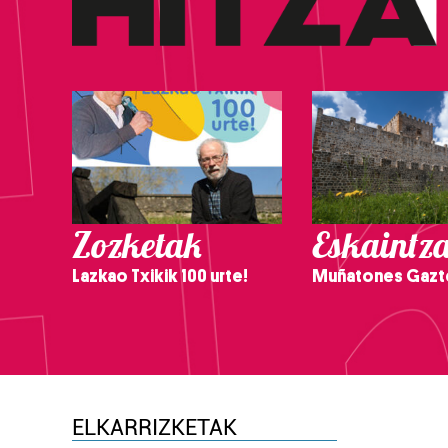
Zozketak
Eskaintz
Lazkao Txikik 100 urte!
Muñatones Gazt
ELKARRIZKETAK