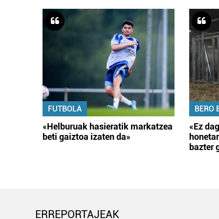
FUTBOLA
BERO 
«Helburuak hasieratik markatzea
«Ez dag
beti gaiztoa izaten da»
honetar
bazter 
ERREPORTAJEAK