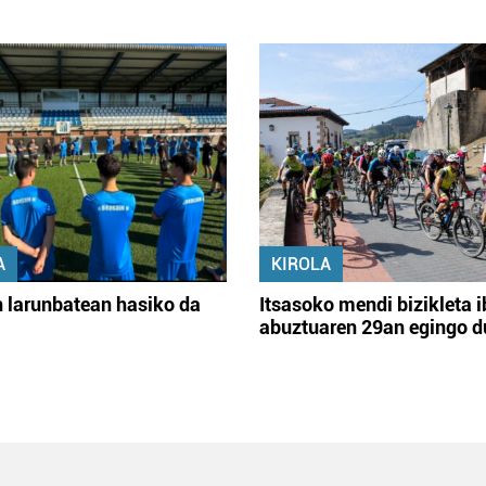
A
KIROLA
 larunbatean hasiko da
Itsasoko mendi bizikleta i
abuztuaren 29an egingo d