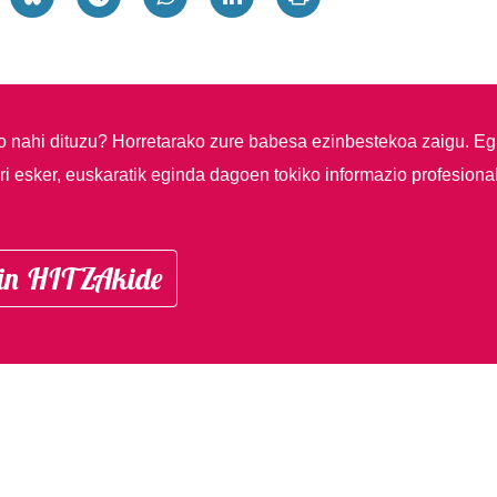
so nahi dituzu?
Horretarako zure babesa ezinbestekoa zaigu. Eg
i esker, euskaratik eginda dagoen tokiko informazio profesiona
in HITZAkide