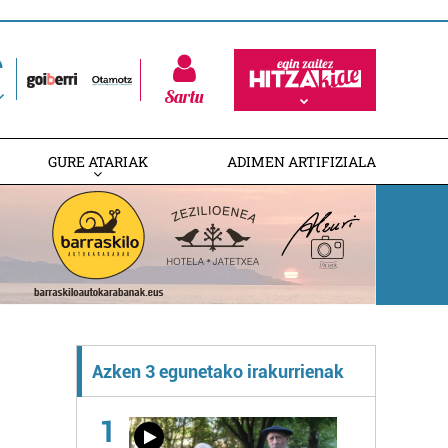
Sartu
GURE ATARIAK
ADIMEN ARTIFIZIALA
Azken 3 egunetako irakurrienak
1