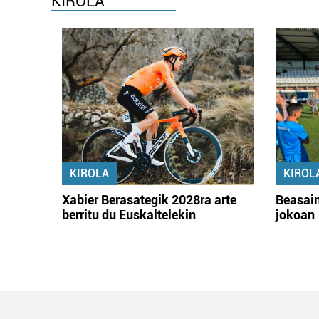
KIROLA
KIROLA
KIROL
Xabier Berasategik 2028ra arte
Beasain
berritu du Euskaltelekin
jokoan