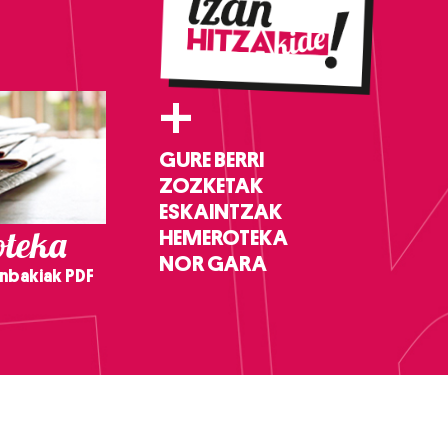
+
GURE BERRI
ZOZKETAK
ESKAINTZAK
teka
HEMEROTEKA
NOR GARA
nbakiak PDF