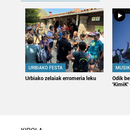
URBIAKO FESTA
MUSIK
Urbiako zelaiak erromeria leku
Odik be
'KimiK'