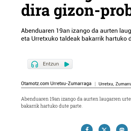
dira gizon-pro
Abenduaren 19an izango da aurten laug
eta Urretxuko taldeak bakarrik hartuko d
Otamotz.com Urretxu-Zumarraga
Urretxu
,
Zumarr
Abenduaren 19an izango da aurten laugarren urte
bakarrik hartuko dute parte.