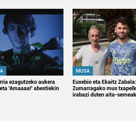
A
MUSA
rria ezagutzeko aukera
Euxebio eta Ekaitz Zabala
 eta 'Amaaaa!' abestiekin
Zumarragako mus txapelk
irabazi duten aita-semea