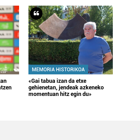
MEMORIA HISTORIKOA
tan
«Gai tabua izan da etxe
atzen
gehienetan, jendeak azkeneko
momentuan hitz egin du»