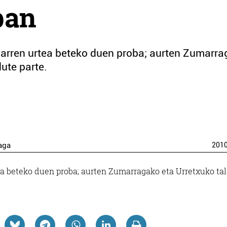
ban
arren urtea beteko duen proba; aurten Zumarr
ute parte.
aga
201
a beteko duen proba; aurten Zumarragako eta Urretxuko ta