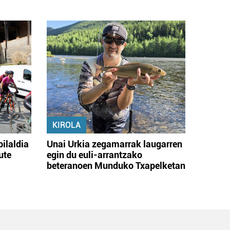
KIROLA
bilaldia
Unai Urkia zegamarrak laugarren
ute
egin du euli-arrantzako
beteranoen Munduko Txapelketan