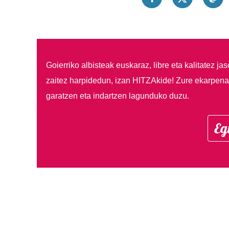
Goierriko albisteak euskaraz, libre eta kalitatez ja
zaitez harpidedun, izan HITZAkide!
Zure ekarpenar
garatzen eta indartzen lagunduko duzu.
Eg