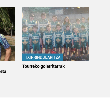
TXIRRINDULARITZA
:
Tourreko goierritarrak
eta
k