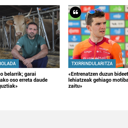
BOLADA
TXIRRINDULARITZA
o belarrik; garai
«Entrenatzen duzun bidee
ako oso erreta daude
lehiatzeak gehiago motib
guztiak»
zaitu»