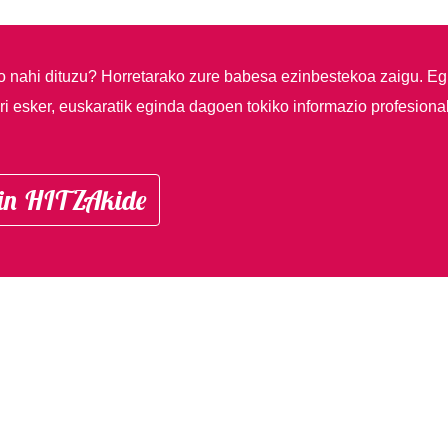
so nahi dituzu?
Horretarako zure babesa ezinbestekoa zaigu. Eg
i esker, euskaratik eginda dagoen tokiko informazio profesiona
in HITZAkide