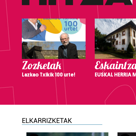
Zozketak
Eskaintz
Lazkao Txikik 100 urte!
EUSKAL HERRIA
ELKARRIZKETAK