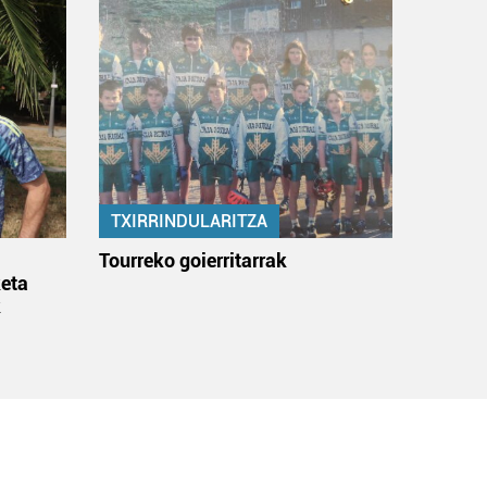
TXIRRINDULARITZA
:
Tourreko goierritarrak
eta
k