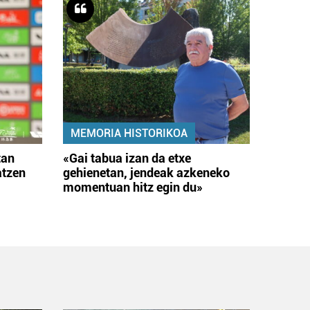
MEMORIA HISTORIKOA
tan
«Gai tabua izan da etxe
atzen
gehienetan, jendeak azkeneko
momentuan hitz egin du»