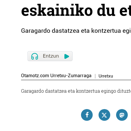
eskainiko du e
Garagardo dastatzea eta kontzertua egi
Otamotz.com Urretxu-Zumarraga
Urretxu
Garagardo dastatzea eta kontzertua egingo dituzt