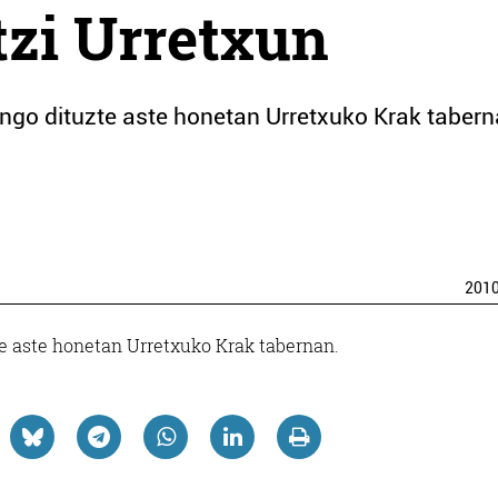
tzi Urretxun
ngo dituzte aste honetan Urretxuko Krak tabern
201
e aste honetan Urretxuko Krak tabernan.