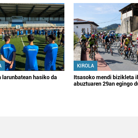
A
KIROLA
 larunbatean hasiko da
Itsasoko mendi bizikleta i
abuztuaren 29an egingo d