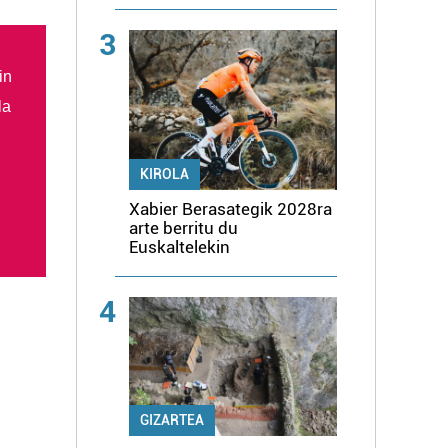
3
in
la
KIROLA
Xabier Berasategik 2028ra
arte berritu du
Euskaltelekin
4
GIZARTEA