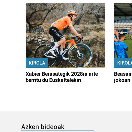
KIROLA
KIROL
Xabier Berasategik 2028ra arte
Beasain
berritu du Euskaltelekin
jokoan
Azken bideoak