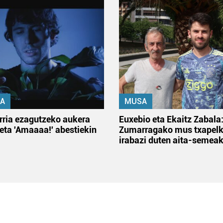
A
MUSA
rria ezagutzeko aukera
Euxebio eta Ekaitz Zabala
 eta 'Amaaaa!' abestiekin
Zumarragako mus txapelk
irabazi duten aita-semea