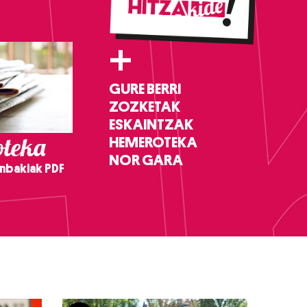
+
GURE BERRI
ZOZKETAK
ESKAINTZAK
teka
HEMEROTEKA
NOR GARA
nbakiak PDF