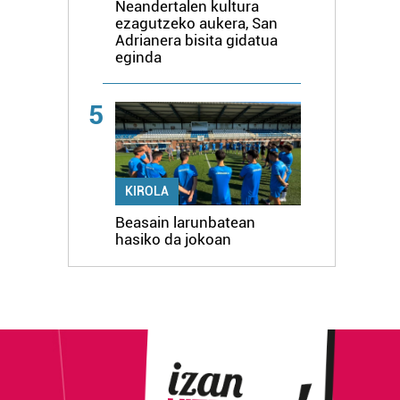
Neandertalen kultura
ezagutzeko aukera, San
Adrianera bisita gidatua
eginda
5
KIROLA
Beasain larunbatean
hasiko da jokoan