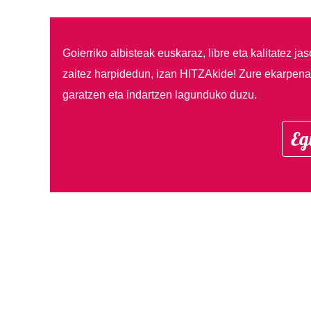
Goierriko albisteak euskaraz, libre eta kalitatez ja
zaitez harpidedun, izan HITZAkide!
Zure ekarpenar
garatzen eta indartzen lagunduko duzu.
Eg