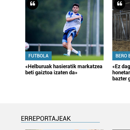
FUTBOLA
BERO 
«Helburuak hasieratik markatzea
«Ez dag
beti gaiztoa izaten da»
honetar
bazter 
ERREPORTAJEAK