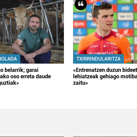
BOLADA
TXIRRINDULARITZA
o belarrik; garai
«Entrenatzen duzun bidee
ako oso erreta daude
lehiatzeak gehiago motib
guztiak»
zaitu»