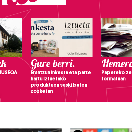
ak
Gure berri.
Hemero
 MUSEOA
Erantzun inkesta eta parte
Papereko ze
hartu Iztuetako
formatuan
produktuen saski baten
zozketan