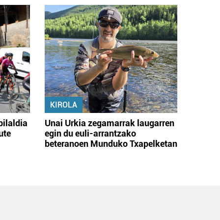
KIROLA
bilaldia
Unai Urkia zegamarrak laugarren
ute
egin du euli-arrantzako
beteranoen Munduko Txapelketan