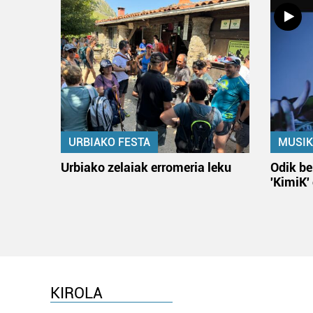
URBIAKO FESTA
MUSIK
Urbiako zelaiak erromeria leku
Odik be
'KimiK'
KIROLA