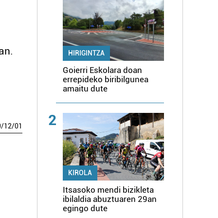
an.
HIRIGINTZA
Goierri Eskolara doan
errepideko biribilgunea
amaitu dute
2
0
/
12
/
01
KIROLA
Itsasoko mendi bizikleta
ibilaldia abuztuaren 29an
egingo dute