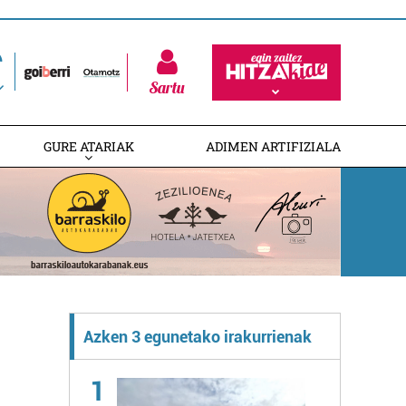
Sartu
GURE ATARIAK
ADIMEN ARTIFIZIALA
Azken 3 egunetako irakurrienak
1