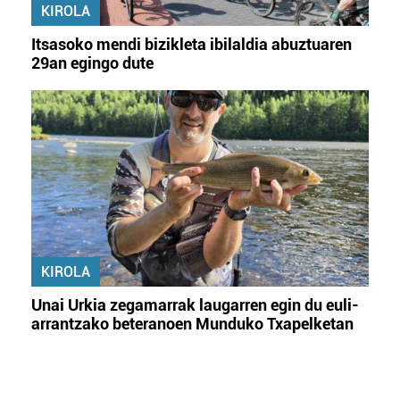
KIROLA
Itsasoko mendi bizikleta ibilaldia abuztuaren
29an egingo dute
KIROLA
Unai Urkia zegamarrak laugarren egin du euli-
arrantzako beteranoen Munduko Txapelketan