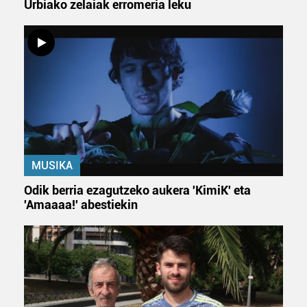
Urbiako zelaiak erromeria leku
zure baimena Cookieen adierazpenean.
Webgune honek cookie propioak eta hirugarrenen cookie-
fitxategiak erabiltzen ditu. Zure esperientzia eta
zerbitzuak hobetzeko asmoz, cookie teknologiaz
baliatzen gara. Ohar hau onartuz gero, teknologia hori
erabiltzeko baimen esplizitua ematen diguzu.
Gehiago
irakurri
MUSIKA
Odik berria ezagutzeko aukera 'KimiK' eta
'Amaaaa!' abestiekin