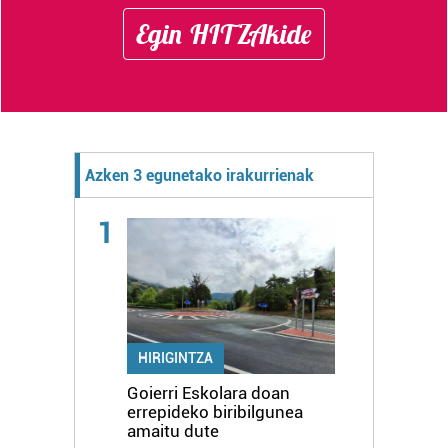
Egin HITZAkide
Azken 3 egunetako irakurrienak
1
HIRIGINTZA
Goierri Eskolara doan
errepideko biribilgunea
amaitu dute