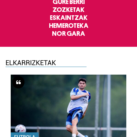
GURE BERRI
ZOZKETAK
ESKAINTZAK
HEMEROTEKA
NOR GARA
ELKARRIZKETAK