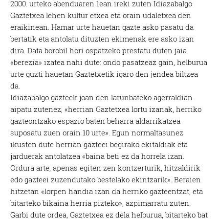
2000. urteko abenduaren 1ean ireki zuten Idiazabalgo
Gaztetxea lehen kultur etxea eta orain udaletxea den
eraikinean. Hamar urte hauetan gazte asko pasatu da
bertatik eta antolatu dituzten ekimenak ere asko izan
dira. Data borobil hori ospatzeko prestatu duten jaia
«berezia» izatea nahi dute: ondo pasatzeaz gain, helburua
urte guzti hauetan Gaztetxetik igaro den jendea biltzea
da.
Idiazabalgo gazteek joan den larunbateko agerraldian
aipatu zutenez, «herrian Gaztetxea lortu izanak, herriko
gazteontzako espazio baten beharra aldarrikatzea
suposatu zuen orain 10 urte». Egun normaltasunez
ikusten dute herrian gazteei begirako ekitaldiak eta
jarduerak antolatzea «baina beti ez da horrela izan.
Ordura arte, apenas egiten zen kontzerturik, hitzaldirik
edo gazteei zuzendutako bestelako ekintzarik». Beraien
hitzetan «lorpen handia izan da herriko gazteentzat, eta
bitarteko bikaina herria pizteko», azpimarratu zuten.
Garbi dute ordea, Gaztetxea ez dela helburua, bitarteko bat