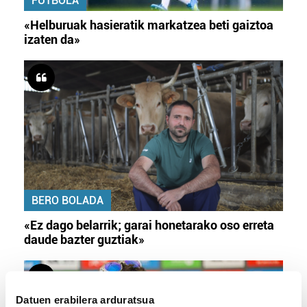
FUTBOLA
«Helburuak hasieratik markatzea beti gaiztoa
izaten da»
BERO BOLADA
«Ez dago belarrik; garai honetarako oso erreta
daude bazter guztiak»
Datuen erabilera arduratsua