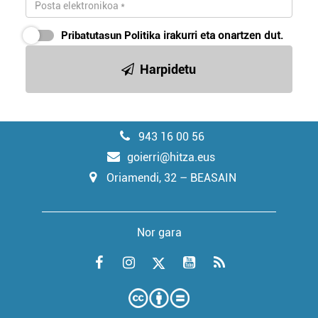
Pribatutasun Politika
irakurri eta onartzen dut.
Harpidetu
943 16 00 56
goierri@hitza.eus
Oriamendi, 32 – BEASAIN
Nor gara