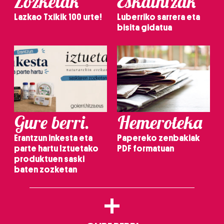
Zozketak
Eskaintzak
Lazkao Txikik 100 urte!
Luberriko sarrera eta
bisita gidatua
Gure berri.
Hemeroteka
Erantzun inkesta eta
Papereko zenbakiak
parte hartu Iztuetako
PDF formatuan
produktuen saski
baten zozketan
+