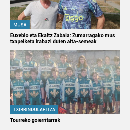
MUSA
Euxebio eta Ekaitz Zabala: Zumarragako mus
txapelketa irabazi duten aita-semeak
TXIRRINDULARITZA
Tourreko goierritarrak