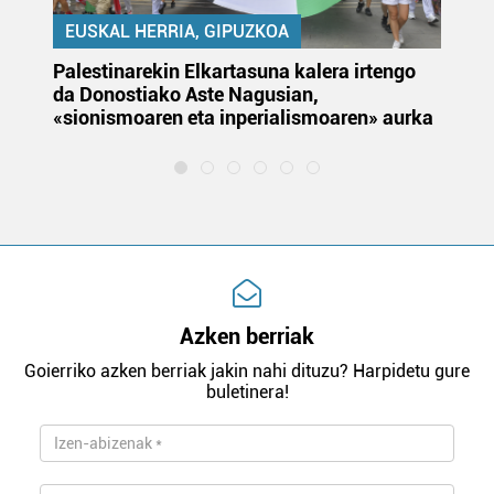
EUSKAL HERRIA, GIPUZKOA
Palestinarekin Elkartasuna kalera irtengo
Do
da Donostiako Aste Nagusian,
du
«sionismoaren eta inperialismoaren» aurka
et
Azken berriak
Goierriko azken berriak jakin nahi dituzu? Harpidetu gure
buletinera!