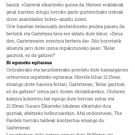
baizik. «Gazteok elkartzeko gunea da. Hemen erabakiak
geuk hartzen ditugu herriko gazte guztientzako irekiak
diren asanbladen bidez» azaldu zuten.
Urte hauetan belaunaldi desberdineko jendea pasatu da
bertatik eta Gaztetxea bera ere aldatu dute lekuz. «Dena
den, Gaztetxearen esentzia berbera da». Ildo horretatik
abiatuta jarri diote izena ospakizuneko jaiari: “Belar
gaiztoik, ez da galtzen!”.
Bi eguneko egitaraua
Ostiralerako eta larunbaterako prestatu dute hamargarren
urteurrena ospatzeko egitaraua. Horrela bihar 21:15ean
emango diote hasiera festari, Gaztetxean, ‘Belar gaiztoik
ez da galtzen!’ izena jarri dioten ekitaldiarekin. Ondoren
kalejira koloretsu bat egingo dute herrian zehar eta
21:30ean Guraso Elkarteko lokalean elkartuko dira
guztiak, afaltzeko helburuarekin. Afal ondorenean, The
Pardels herriko taldeak kontzertua emango du
Gaztetxean.
Larunbatean, triki poteoa egingo dute 18:00etan eta