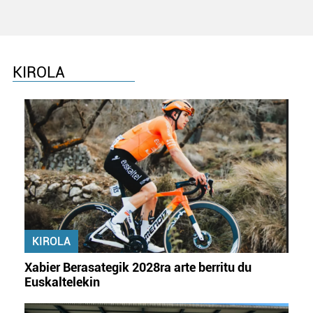
KIROLA
KIROLA
Xabier Berasategik 2028ra arte berritu du
Euskaltelekin