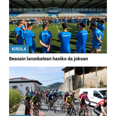
KIROLA
Beasain larunbatean hasiko da jokoan