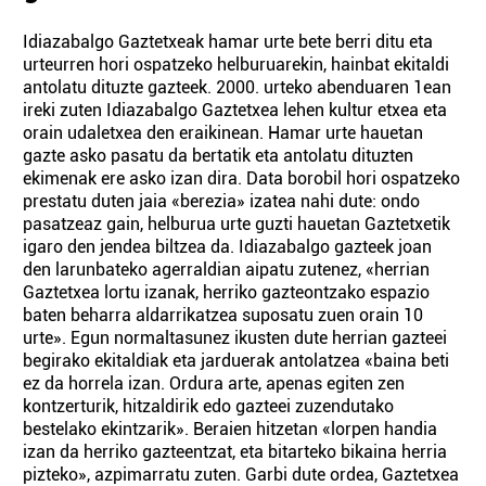
Idiazabalgo Gaztetxeak hamar urte bete berri ditu eta
urteurren hori ospatzeko helburuarekin, hainbat ekitaldi
antolatu dituzte gazteek. 2000. urteko abenduaren 1ean
ireki zuten Idiazabalgo Gaztetxea lehen kultur etxea eta
orain udaletxea den eraikinean. Hamar urte hauetan
gazte asko pasatu da bertatik eta antolatu dituzten
ekimenak ere asko izan dira. Data borobil hori ospatzeko
prestatu duten jaia «berezia» izatea nahi dute: ondo
pasatzeaz gain, helburua urte guzti hauetan Gaztetxetik
igaro den jendea biltzea da. Idiazabalgo gazteek joan
den larunbateko agerraldian aipatu zutenez, «herrian
Gaztetxea lortu izanak, herriko gazteontzako espazio
baten beharra aldarrikatzea suposatu zuen orain 10
urte». Egun normaltasunez ikusten dute herrian gazteei
begirako ekitaldiak eta jarduerak antolatzea «baina beti
ez da horrela izan. Ordura arte, apenas egiten zen
kontzerturik, hitzaldirik edo gazteei zuzendutako
bestelako ekintzarik». Beraien hitzetan «lorpen handia
izan da herriko gazteentzat, eta bitarteko bikaina herria
pizteko», azpimarratu zuten. Garbi dute ordea, Gaztetxea