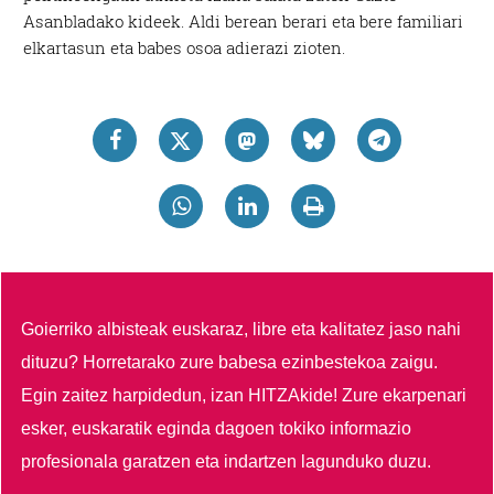
Asanbladako kideek. Aldi berean berari eta bere familiari
elkartasun eta babes osoa adierazi zioten.
Goierriko albisteak euskaraz, libre eta kalitatez jaso nahi
dituzu?
Horretarako zure babesa ezinbestekoa zaigu.
Egin zaitez harpidedun, izan HITZAkide!
Zure ekarpenari
esker, euskaratik eginda dagoen tokiko informazio
profesionala garatzen eta indartzen lagunduko duzu.