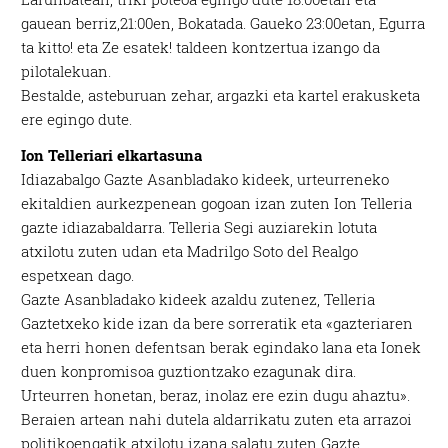
gauean berriz,21:00en, Bokatada. Gaueko 23:00etan, Egurra
ta kitto! eta Ze esatek! taldeen kontzertua izango da
pilotalekuan.
Bestalde, asteburuan zehar, argazki eta kartel erakusketa
ere egingo dute.
Ion Telleriari elkartasuna
Idiazabalgo Gazte Asanbladako kideek, urteurreneko
ekitaldien aurkezpenean gogoan izan zuten Ion Telleria
gazte idiazabaldarra. Telleria Segi auziarekin lotuta
atxilotu zuten udan eta Madrilgo Soto del Realgo
espetxean dago.
Gazte Asanbladako kideek azaldu zutenez, Telleria
Gaztetxeko kide izan da bere sorreratik eta «gazteriaren
eta herri honen defentsan berak egindako lana eta Ionek
duen konpromisoa guztiontzako ezagunak dira.
Urteurren honetan, beraz, inolaz ere ezin dugu ahaztu».
Beraien artean nahi dutela aldarrikatu zuten eta arrazoi
politikoengatik atxilotu izana salatu zuten Gazte