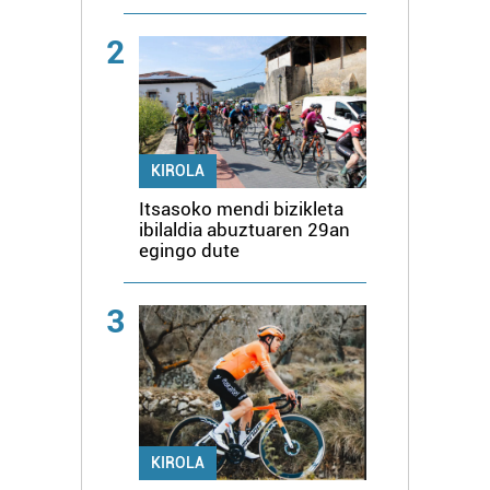
2
KIROLA
Itsasoko mendi bizikleta
ibilaldia abuztuaren 29an
egingo dute
3
KIROLA