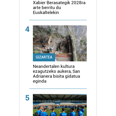
Xabier Berasategik 2028ra
arte berritu du
Euskaltelekin
4
GIZARTEA
Neandertalen kultura
ezagutzeko aukera, San
Adrianera bisita gidatua
eginda
5