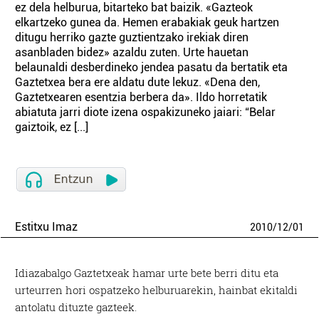
ez dela helburua, bitarteko bat baizik. «Gazteok
elkartzeko gunea da. Hemen erabakiak geuk hartzen
ditugu herriko gazte guztientzako irekiak diren
asanbladen bidez» azaldu zuten. Urte hauetan
belaunaldi desberdineko jendea pasatu da bertatik eta
Gaztetxea bera ere aldatu dute lekuz. «Dena den,
Gaztetxearen esentzia berbera da». Ildo horretatik
abiatuta jarri diote izena ospakizuneko jaiari: “Belar
gaiztoik, ez [...]
Estitxu Imaz
2010
/
12
/
01
Idiazabalgo Gaztetxeak hamar urte bete berri ditu eta
urteurren hori ospatzeko helburuarekin, hainbat ekitaldi
antolatu dituzte gazteek.