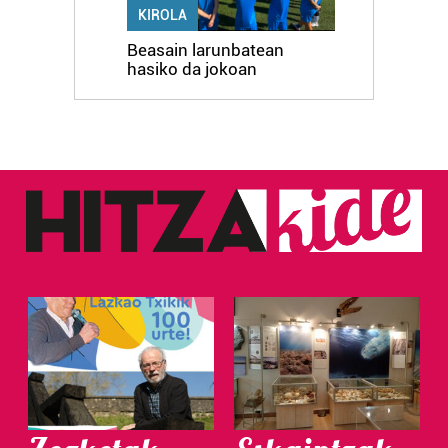
KIROLA
Beasain larunbatean
hasiko da jokoan