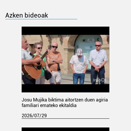
Azken bideoak
Josu Mujika biktima aitortzen duen agiria
familiari emateko ekitaldia
2026/07/29