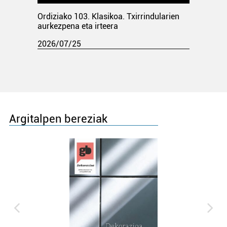
Ordiziako 103. Klasikoa. Txirrindularien
aurkezpena eta irteera
2026/07/25
Argitalpen bereziak