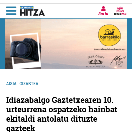
Sartu
AISIA
GIZARTEA
Idiazabalgo Gaztetxearen 10.
urteurrena ospatzeko hainbat
ekitaldi antolatu dituzte
gazteek