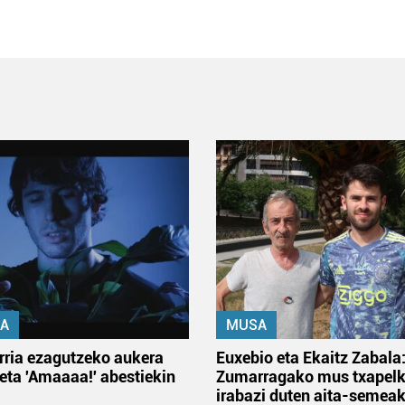
A
MUSA
rria ezagutzeko aukera
Euxebio eta Ekaitz Zabala
 eta 'Amaaaa!' abestiekin
Zumarragako mus txapelk
irabazi duten aita-semea