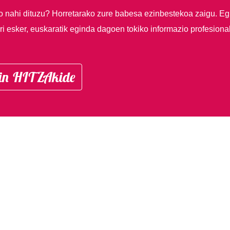
so nahi dituzu?
Horretarako zure babesa ezinbestekoa zaigu. Eg
i esker, euskaratik eginda dagoen tokiko informazio profesiona
in HITZAkide