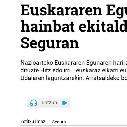
Euskararen Egu
hainbat ekital
Seguran
Nazioarteko Euskararen Egunaren harira,
dituzte Hitz edo irri… euskaraz elkarri 
Udalaren laguntzarekin. Arratsaldeko bo
Estitxu Imaz
Segura