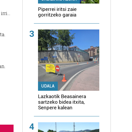
Piperrei iritsi zaie
irri…
gorritzeko garaia
3
ta.
an.
UDALA
Lazkaotik Beasainera
sartzeko bidea itxita,
Senpere kalean
4