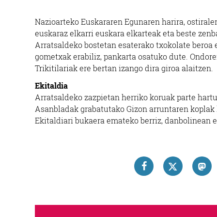
Nazioarteko Euskararen Egunaren harira, ostiraler
euskaraz elkarri euskara elkarteak eta beste zen
Arratsaldeko bostetan esaterako txokolate beroa e
gometxak erabiliz, pankarta osatuko dute. Ondoren
Trikitilariak ere bertan izango dira giroa alaitzen.
Ekitaldia
Arratsaldeko zazpietan herriko koruak parte hartu
Asanbladak grabatutako Gizon arruntaren koplak li
Ekitaldiari bukaera emateko berriz, danbolinean 