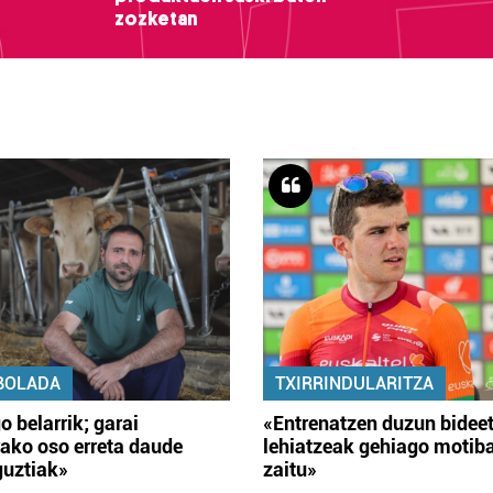
zozketan
BOLADA
TXIRRINDULARITZA
o belarrik; garai
«Entrenatzen duzun bidee
ako oso erreta daude
lehiatzeak gehiago motib
guztiak»
zaitu»