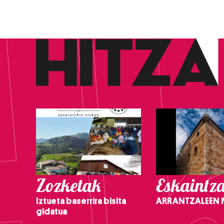
Zozketak
Eskaintz
Iztueta baserrira bisita
ARRANTZALEEN
gidatua