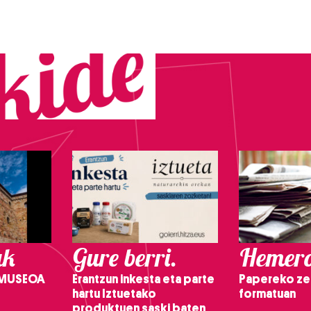
ak
Gure berri.
Hemero
 MUSEOA
Erantzun inkesta eta parte
Papereko ze
hartu Iztuetako
formatuan
produktuen saski baten