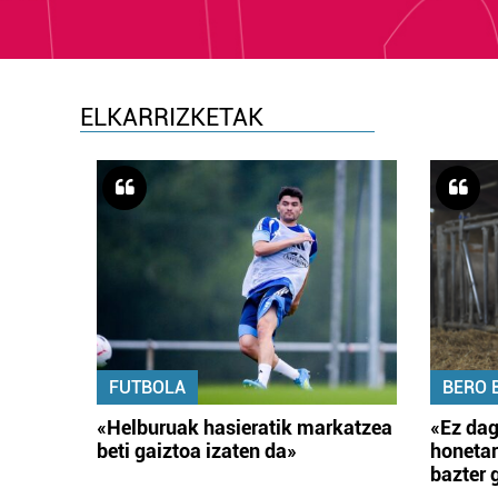
ELKARRIZKETAK
FUTBOLA
BERO 
«Helburuak hasieratik markatzea
«Ez dag
beti gaiztoa izaten da»
honetar
bazter 