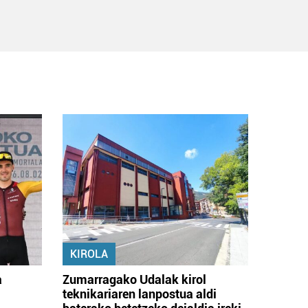
KIROLA
a
Zumarragako Udalak kirol
teknikariaren lanpostua aldi