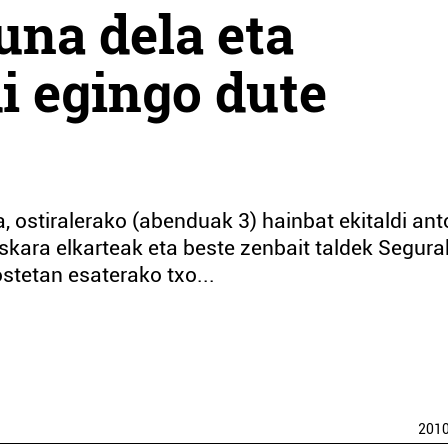
na dela eta
di egingo dute
 ostiralerako (abenduak 3) hainbat ekitaldi ant
euskara elkarteak eta beste zenbait taldek Segur
stetan esaterako txo...
201