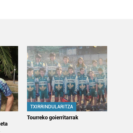
TXIRRINDULARITZA
:
Tourreko goierritarrak
eta
k