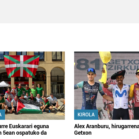
A
KIROLA
rre Euskarari eguna
Alex Aranburu, hirugarren
en 5ean ospatuko da
Getxon