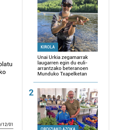
KIROLA
Unai Urkia zegamarrak
laugarren egin du euli-
olatu
arrantzako beteranoen
ako
Munduko Txapelketan
2
0
/
12
/
01
ORDIZIAKO AZOKA