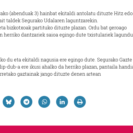
ako (abenduak 3) hainbat ekitaldi antolatu dituzte Hitz edo 
bait taldek Segurako Udalaren laguntzarekin.
ta bizkotxoak partituko dituzte plazan. Ordu bat geroago
 herriko dantzariek saioa egingo dute txistulariek lagundu
ko du eta ekitaldi nagusia ere egingo dute. Segurako Gazte
p-dub-a ere ikusi ahalko da herriko plazan, pantaila handi
erretako gaztainak jango dituzte denen artean