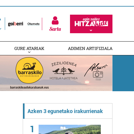
Sartu
GURE ATARIAK
ADIMEN ARTIFIZIALA
Azken 3 egunetako irakurrienak
1