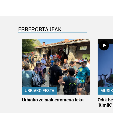
ERREPORTAJEAK
URBIAKO FESTA
MUSIK
Urbiako zelaiak erromeria leku
Odik be
'KimiK'