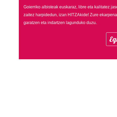
Goierriko albisteak euskaraz, libre eta kalitatez ja
zaitez harpidedun, izan HITZAkide!
Zure ekarpenar
garatzen eta indartzen lagunduko duzu.
Eg