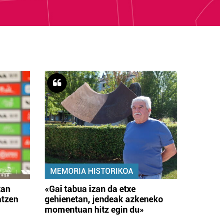
MEMORIA HISTORIKOA
tan
«Gai tabua izan da etxe
atzen
gehienetan, jendeak azkeneko
momentuan hitz egin du»