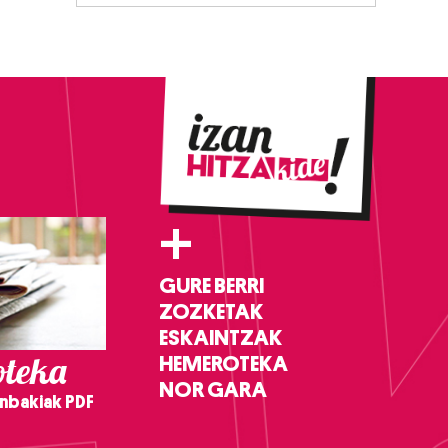
+
GURE BERRI
ZOZKETAK
ESKAINTZAK
teka
HEMEROTEKA
NOR GARA
nbakiak PDF