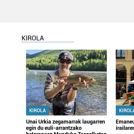
KIROLA
KIROLA
KIROL
Unai Urkia zegamarrak laugarren
Emaneu
egin du euli-arrantzako
irailar