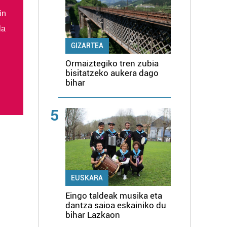
in
la
GIZARTEA
Ormaiztegiko tren zubia
bisitatzeko aukera dago
bihar
5
EUSKARA
Eingo taldeak musika eta
dantza saioa eskainiko du
bihar Lazkaon