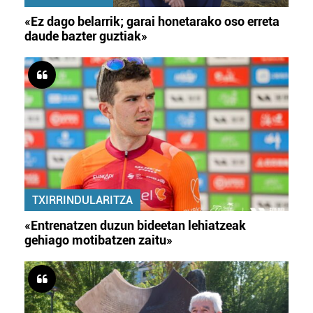
«Ez dago belarrik; garai honetarako oso erreta
daude bazter guztiak»
TXIRRINDULARITZA
«Entrenatzen duzun bideetan lehiatzeak
gehiago motibatzen zaitu»