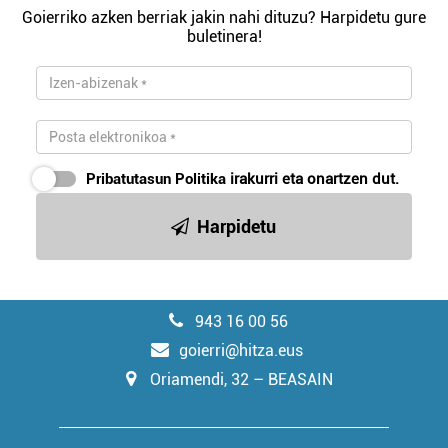
Goierriko azken berriak jakin nahi dituzu? Harpidetu gure
buletinera!
Pribatutasun Politika
irakurri eta onartzen dut.
Harpidetu
943 16 00 56
goierri@hitza.eus
Oriamendi, 32 – BEASAIN