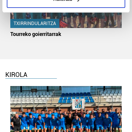
Identify your device by actively scanning it for
specific characteristics (fingerprinting)
Find out more about how your personal data is processed
and set your preferences in the
details section
.
TXIRRINDULARITZA
Tourreko goierritarrak
Guk eta gure bazkideek zure datu pertsonalak
prozesatzen ditugu, zure IP zenbakia, besteak beste,
teknologia erabiliz, cookieak adibidez, iragarki eta eduki
pertsonalizatuak eskaintzeko, iragarkiak eta edukia
neurtzeko, jendeari buruzko informazioa biltzeko eta
produktuak garatzeko. Zure datuak nork eta zertarako
KIROLA
erabiltzen dituen hauta dezakezu.
Bazkide batzuek ez dizute baimenik eskatzen, eta beren
interes komertzial legitimoetan babesten dira. Ikusi gure
bazkideen zerrenda, beren ustez zein helburutarako
duten interes legitimoa eta horren aurka nola egin
dezakezun ikusteko.