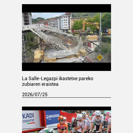
La Salle-Legazpi ikastetxe pareko
zubiaren eraistea
2026/07/25