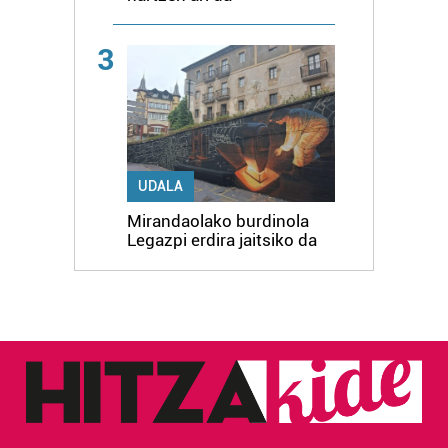
3
UDALA
Mirandaolako burdinola
Legazpi erdira jaitsiko da