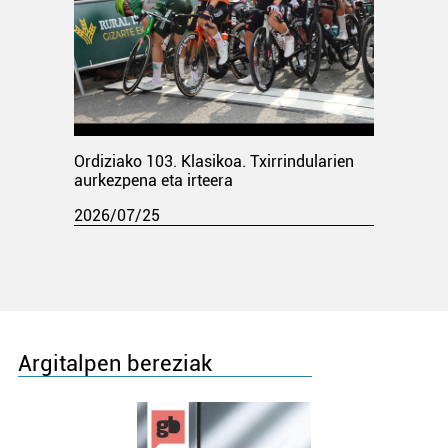
Ordiziako 103. Klasikoa. Txirrindularien
aurkezpena eta irteera
2026/07/25
Argitalpen bereziak