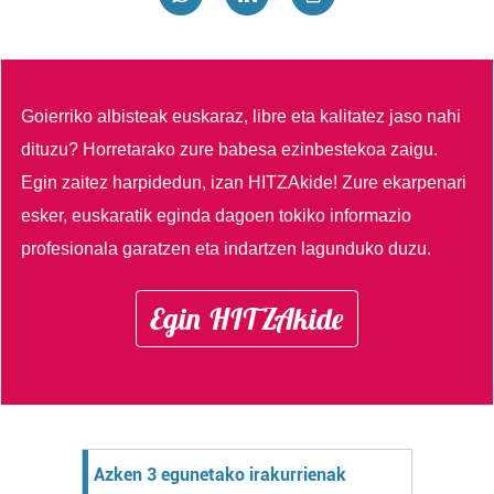
Goierriko albisteak euskaraz, libre eta kalitatez jaso nahi
dituzu?
Horretarako zure babesa ezinbestekoa zaigu.
Egin zaitez harpidedun, izan HITZAkide!
Zure ekarpenari
esker, euskaratik eginda dagoen tokiko informazio
profesionala garatzen eta indartzen lagunduko duzu.
Egin HITZAkide
Azken 3 egunetako irakurrienak