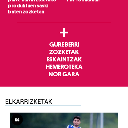
produktuen saski
baten zozketan
+
GURE BERRI
ZOZKETAK
ESKAINTZAK
HEMEROTEKA
NOR GARA
ELKARRIZKETAK