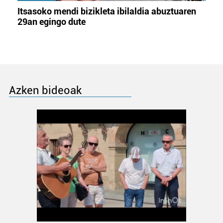
Itsasoko mendi bizikleta ibilaldia abuztuaren
29an egingo dute
Azken bideoak