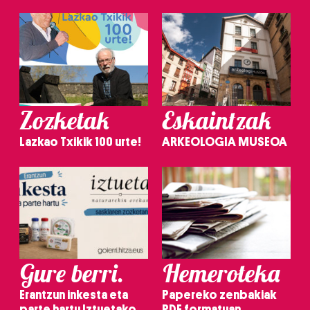
Zozketak
Eskaintzak
Lazkao Txikik 100 urte!
ARKEOLOGIA MUSEOA
Gure berri.
Hemeroteka
Erantzun inkesta eta
Papereko zenbakiak
parte hartu Iztuetako
PDF formatuan