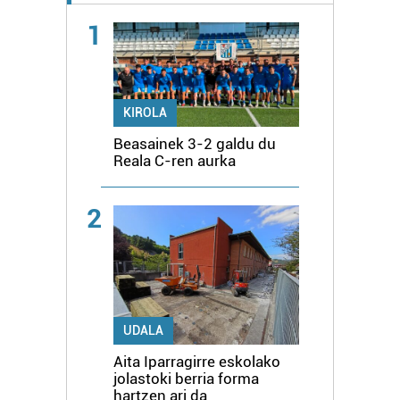
1
KIROLA
Beasainek 3-2 galdu du
Reala C-ren aurka
2
UDALA
Aita Iparragirre eskolako
jolastoki berria forma
hartzen ari da