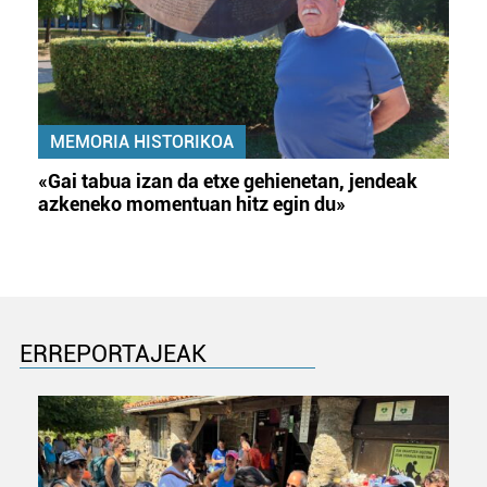
MEMORIA HISTORIKOA
«Gai tabua izan da etxe gehienetan, jendeak
azkeneko momentuan hitz egin du»
ERREPORTAJEAK