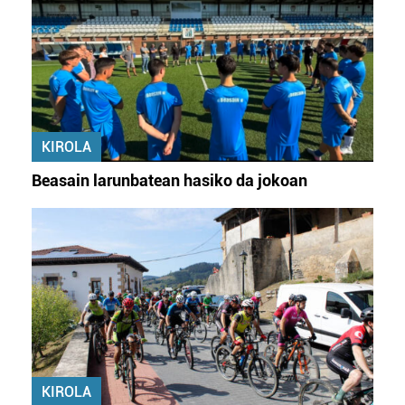
KIROLA
Beasain larunbatean hasiko da jokoan
KIROLA