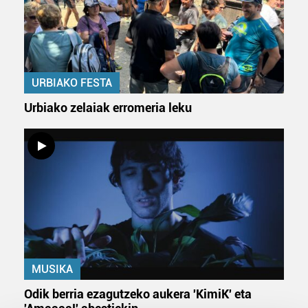
URBIAKO FESTA
Urbiako zelaiak erromeria leku
MUSIKA
Odik berria ezagutzeko aukera 'KimiK' eta