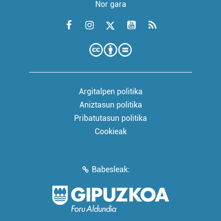
Nor gara
Argitalpen politika
Aniztasun politika
Pribatutasun politika
Cookieak
Babesleak: