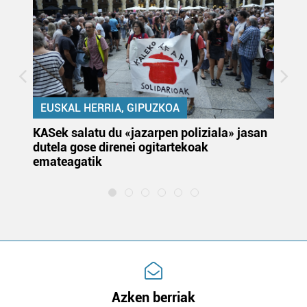
EUSKAL HERRIA, GIPUZKOA
KASek salatu du «jazarpen poliziala» jasan
Pa
dutela gose direnei ogitartekoak
da
emateagatik
«s
Azken berriak