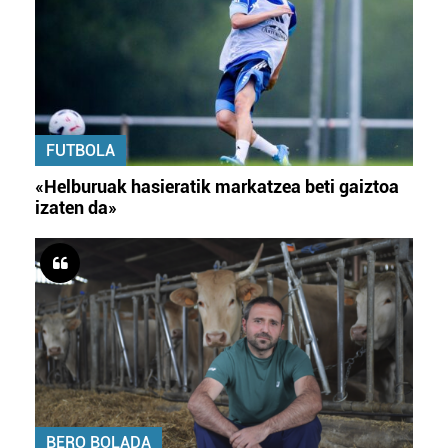
FUTBOLA
«Helburuak hasieratik markatzea beti gaiztoa
izaten da»
BERO BOLADA