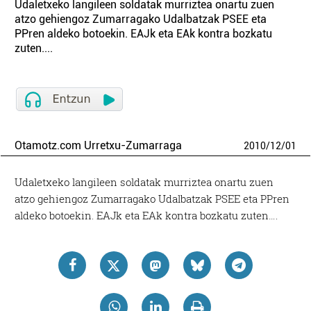
Udaletxeko langileen soldatak murriztea onartu zuen
atzo gehiengoz Zumarragako Udalbatzak PSEE eta
PPren aldeko botoekin. EAJk eta EAk kontra bozkatu
zuten....
Otamotz.com Urretxu-Zumarraga
2010
/
12
/
01
Udaletxeko langileen soldatak murriztea onartu zuen
atzo gehiengoz Zumarragako Udalbatzak PSEE eta PPren
aldeko botoekin. EAJk eta EAk kontra bozkatu zuten….