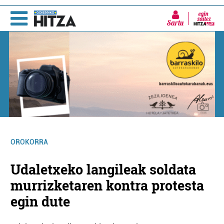
Sartu
OROKORRA
Udaletxeko langileak soldata
murrizketaren kontra protesta
egin dute