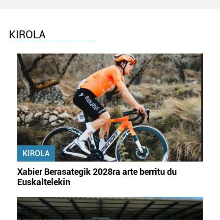
KIROLA
KIROLA
Xabier Berasategik 2028ra arte berritu du
Euskaltelekin