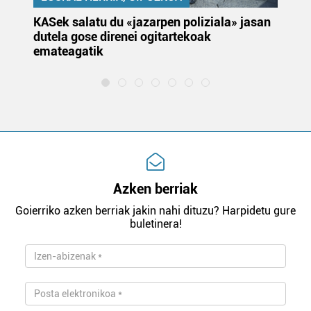
KASek salatu du «jazarpen poliziala» jasan
Pa
dutela gose direnei ogitartekoak
da
emateagatik
«s
Azken berriak
Goierriko azken berriak jakin nahi dituzu? Harpidetu gure
buletinera!