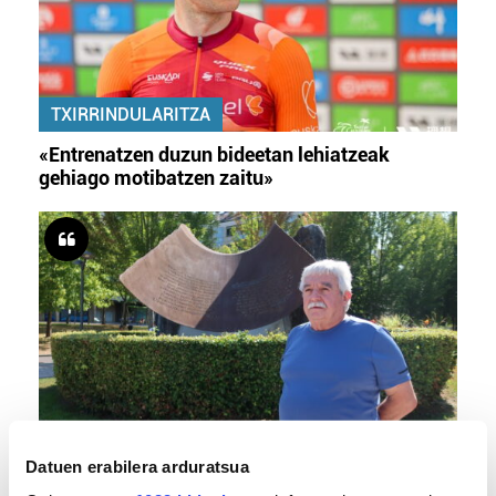
TXIRRINDULARITZA
«Entrenatzen duzun bideetan lehiatzeak
gehiago motibatzen zaitu»
MEMORIA HISTORIKOA
Datuen erabilera arduratsua
«Gai tabua izan da etxe gehienetan, jendeak