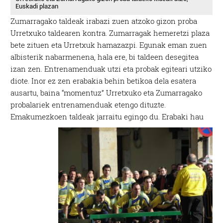
Euskadi plazan
Zumarragako taldeak irabazi zuen atzoko gizon proba
Urretxuko taldearen kontra. Zumarragak hemeretzi plaza
bete zituen eta Urretxuk hamazazpi. Egunak eman zuen
albisterik nabarmenena, hala ere, bi taldeen desegitea
izan zen. Entrenamenduak utzi eta probak egiteari utziko
diote. Inor ez zen erabakia behin betikoa dela esatera
ausartu, baina “momentuz” Urretxuko eta Zumarragako
probalariek entrenamenduak etengo dituzte.
Emakumezkoen taldeak jarraitu egingo du.
Erabaki hau