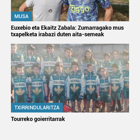
zure baimena Cookieen adierazpenean.
MUSA
Webgune honek cookie propioak eta hirugarrenen cookie-
fitxategiak erabiltzen ditu. Zure esperientzia eta
Euxebio eta Ekaitz Zabala: Zumarragako mus
zerbitzuak hobetzeko asmoz, cookie teknologiaz
txapelketa irabazi duten aita-semeak
baliatzen gara. Ohar hau onartuz gero, teknologia hori
erabiltzeko baimen esplizitua ematen diguzu.
Gehiago
irakurri
TXIRRINDULARITZA
Tourreko goierritarrak