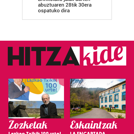
abuztuaren 28tik 30era
ospatuko dira
Zozketak
Eskaintzak