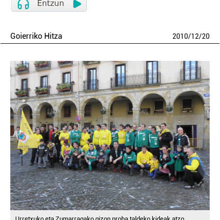
Goierriko Hitza
2010
/
12
/
20
Urretxuko eta Zumarragako gizon proba taldeko kideak atzo,