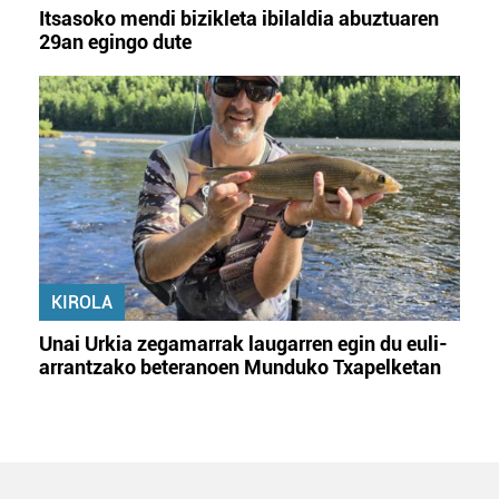
Itsasoko mendi bizikleta ibilaldia abuztuaren
29an egingo dute
KIROLA
Unai Urkia zegamarrak laugarren egin du euli-
arrantzako beteranoen Munduko Txapelketan