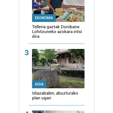
EKONOMIA
Telleria gaztak Donibane
Lohitzuneko azokara iritsi
dira
3
AISIA
Idiazabalen, abuzturako
plan ugari