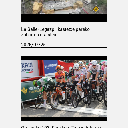
La Salle-Legazpi ikastetxe pareko
zubiaren eraistea
2026/07/25
Ordiziako 103. Klasikoa. Txirrindularien