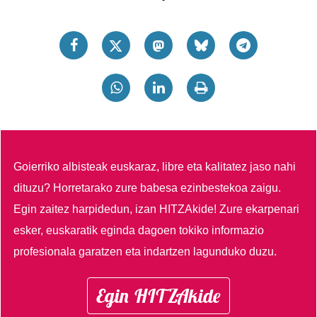
Goierriko albisteak euskaraz, libre eta kalitatez jaso nahi
dituzu?
Horretarako zure babesa ezinbestekoa zaigu.
Egin zaitez harpidedun, izan HITZAkide!
Zure ekarpenari
esker, euskaratik eginda dagoen tokiko informazio
profesionala garatzen eta indartzen lagunduko duzu.
Egin HITZAkide