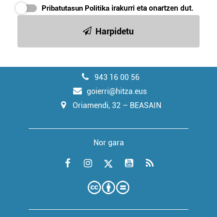
Pribatutasun Politika
irakurri eta onartzen dut.
Harpidetu
943 16 00 56
goierri@hitza.eus
Oriamendi, 32 – BEASAIN
Nor gara