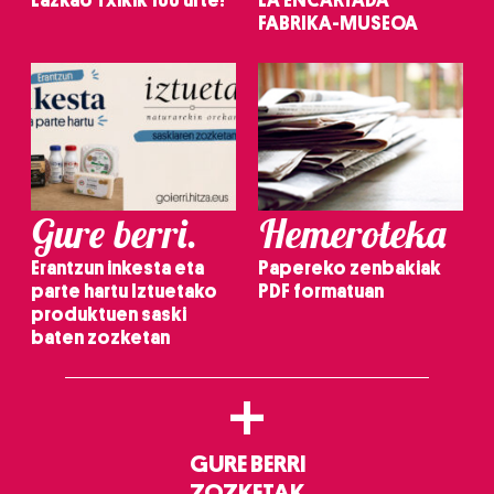
Lazkao Txikik 100 urte!
LA ENCARTADA
FABRIKA-MUSEOA
Gure berri.
Hemeroteka
Erantzun inkesta eta
Papereko zenbakiak
parte hartu Iztuetako
PDF formatuan
produktuen saski
baten zozketan
+
GURE BERRI
ZOZKETAK