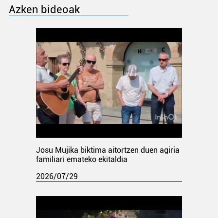
Azken bideoak
Josu Mujika biktima aitortzen duen agiria
familiari emateko ekitaldia
2026/07/29