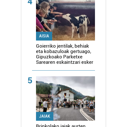
4
AISIA
Goierriko jentilak, behiak
eta kobazuloak gertuago,
Gipuzkoako Parketxe
Sarearen eskaintzari esker
5
JAIAK
Brinkolako jaiak aurten