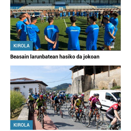
KIROLA
Beasain larunbatean hasiko da jokoan
KIROLA