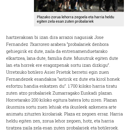
Plazako zorua lehorra zegoela eta harria heldu
egiten zela esan zuten probalariek
hartzerakoan bi izan dira arrazoi nagusiak Jose
Fernandez
Txarroren
arabera “probalariek denbora
gehiegirik ez dute, zaila da entrenamenduetarako
elkartzea, lana dute, familia dute. Musutruk egiten dute
lan eta horrek ere eragozpenak sortu izan dizkigu”.
Urretxuko botilero Asier Prietok berretsi egin zuen
Fernandezek esandakoa “astirik ez dute eta kirol honek
esfortzu handia eskatzen du”. 1.700 kiloko harria tiratu
zuten atzo probalariek Zumarragako Euskadi plazan.
Horretarako 200 kiloko egitura batera lotu ziren. Plazan
ikusmira sortu zuen lehiak eta ikusleek azkenera arte
animatu zituzten kirolariak. Plaza ez zegoen erraz. Harria
heldu egiten zen, zorua lehor zegoen, hotz, eta harria
tiratzea zaila zela esan zuten probalariek eta botileroek.