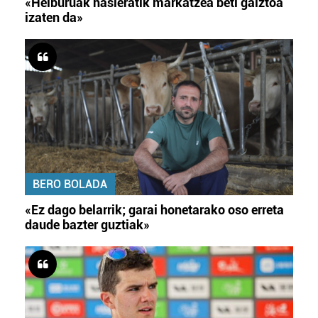
«Helburuak hasieratik markatzea beti gaiztoa
izaten da»
BERO BOLADA
«Ez dago belarrik; garai honetarako oso erreta
daude bazter guztiak»