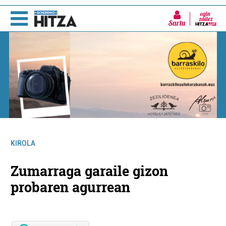
Sartu
KIROLA
Zumarraga garaile gizon
probaren agurrean