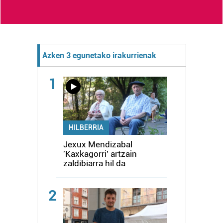
Azken 3 egunetako irakurrienak
1
HILBERRIA
Jexux Mendizabal
'Kaxkagorri' artzain
zaldibiarra hil da
2