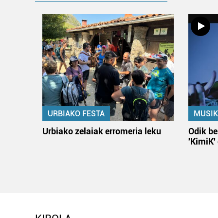
URBIAKO FESTA
MUSIK
Urbiako zelaiak erromeria leku
Odik be
'KimiK'