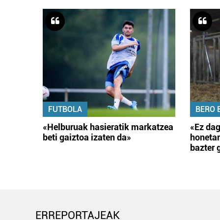
FUTBOLA
BERO 
«Helburuak hasieratik markatzea
«Ez dag
beti gaiztoa izaten da»
honetar
bazter 
ERREPORTAJEAK