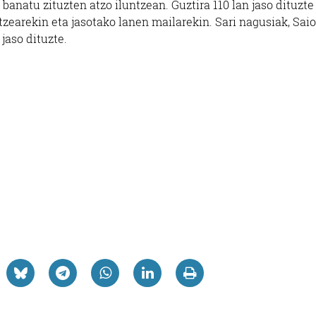
 banatu zituzten atzo iluntzean. Guztira 110 lan jaso dituzte
tzearekin eta jasotako lanen mailarekin. Sari nagusiak, Sai
jaso dituzte.