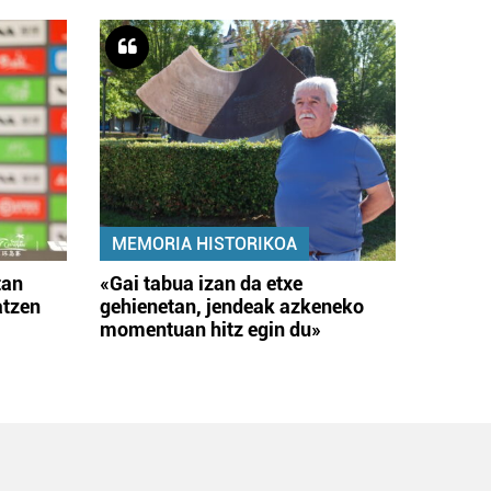
MEMORIA HISTORIKOA
tan
«Gai tabua izan da etxe
atzen
gehienetan, jendeak azkeneko
momentuan hitz egin du»