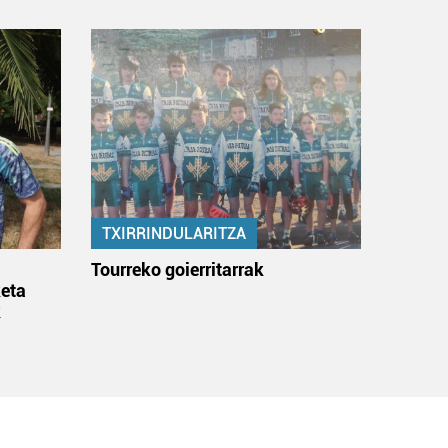
TXIRRINDULARITZA
:
Tourreko goierritarrak
eta
k