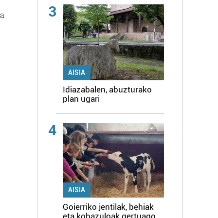
3
oa
AISIA
Idiazabalen, abuzturako
plan ugari
4
AISIA
Goierriko jentilak, behiak
eta kobazuloak gertuago,