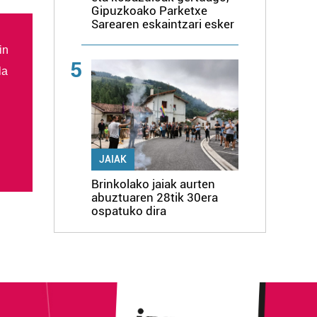
Gipuzkoako Parketxe
Sarearen eskaintzari esker
in
5
la
JAIAK
Brinkolako jaiak aurten
abuztuaren 28tik 30era
ospatuko dira