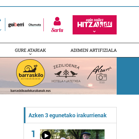
Sartu
GURE ATARIAK
ADIMEN ARTIFIZIALA
Azken 3 egunetako irakurrienak
1