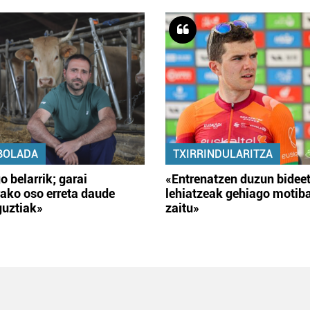
BOLADA
TXIRRINDULARITZA
o belarrik; garai
«Entrenatzen duzun bidee
ako oso erreta daude
lehiatzeak gehiago motib
guztiak»
zaitu»