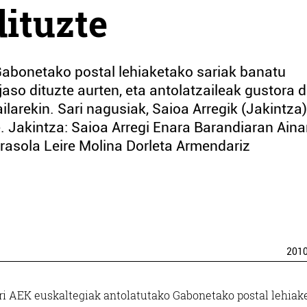
dituzte
 Gabonetako postal lehiaketako sariak banatu
 jaso dituzte aurten, eta antolatzaileak gustora 
larekin. Sari nagusiak, Saioa Arregik (Jakintza)
. Jakintza: Saioa Arregi Enara Barandiaran Aina
asola Leire Molina Dorleta Armendariz
201
iri AEK euskaltegiak antolatutako Gabonetako postal lehiak