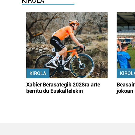
KIROLA
KIROLA
KIROL
Xabier Berasategik 2028ra arte
Beasain
berritu du Euskaltelekin
jokoan