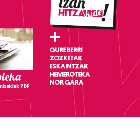
+
GURE BERRI
ZOZKETAK
ESKAINTZAK
teka
HEMEROTEKA
NOR GARA
nbakiak PDF