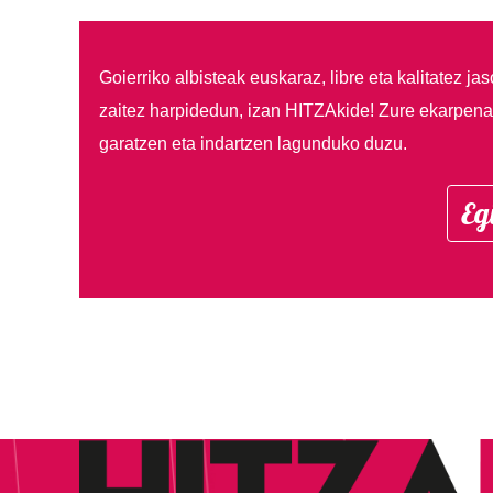
Goierriko albisteak euskaraz, libre eta kalitatez ja
zaitez harpidedun, izan HITZAkide!
Zure ekarpenar
garatzen eta indartzen lagunduko duzu.
Eg