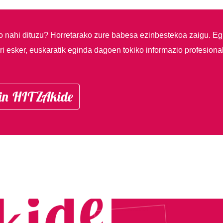
so nahi dituzu?
Horretarako zure babesa ezinbestekoa zaigu. Eg
i esker, euskaratik eginda dagoen tokiko informazio profesiona
in HITZAkide