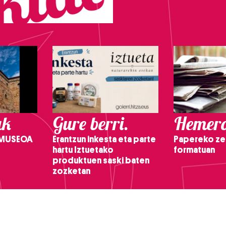
ak
Gure berri.
Hemero
 MUSEOA
Erantzun inkesta eta parte
Papereko ze
hartu Iztuetako
formatuan
produktuen saski baten
zozketan