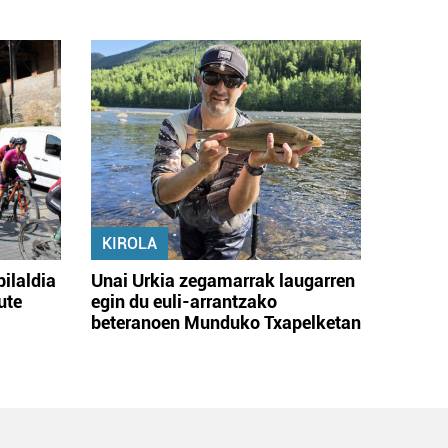
KIROLA
bilaldia
Unai Urkia zegamarrak laugarren
ute
egin du euli-arrantzako
beteranoen Munduko Txapelketan