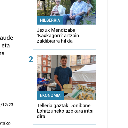
HILBERRIA
Jexux Mendizabal
'Kaxkagorri' artzain
daude
zaldibiarra hil da
 eta
ra
2
EKONOMIA
Telleria gaztak Donibane
0
/
12
/
23
Lohitzuneko azokara iritsi
dira
etako