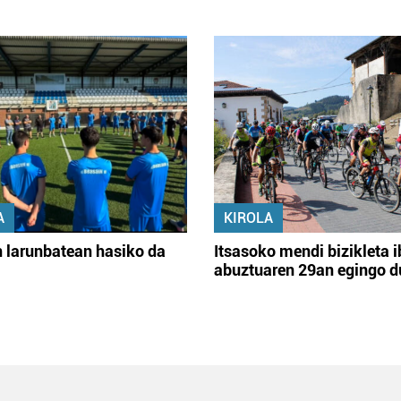
A
KIROLA
 larunbatean hasiko da
Itsasoko mendi bizikleta i
abuztuaren 29an egingo d