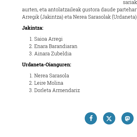
sariak
aurten, eta antolatzaileak gustora daude partehar
Arregik (Jakintza) eta Nerea Sarasolak (Urdaneta) 
Jakintza:
Saioa Arregi
Enara Barandiaran
Ainara Zubeldia
Urdaneta-Oianguren:
Nerea Sarasola
Leire Molina
Dorleta Armendariz