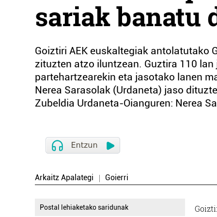
sariak banatu 
Goiztiri AEK euskaltegiak antolatutako
zituzten atzo iluntzean. Guztira 110 lan
partehartzearekin eta jasotako lanen mai
Nerea Sarasolak (Urdaneta) jaso dituzte
Zubeldia Urdaneta-Oianguren: Nerea Sar
Arkaitz Apalategi
Goierri
Postal lehiaketako saridunak
Goizt