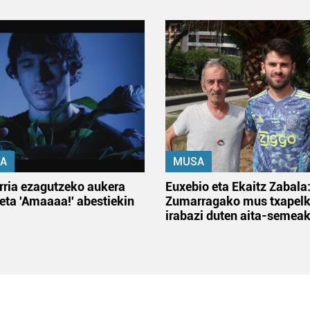
A
MUSA
rria ezagutzeko aukera
Euxebio eta Ekaitz Zabala
 eta 'Amaaaa!' abestiekin
Zumarragako mus txapelk
irabazi duten aita-semea