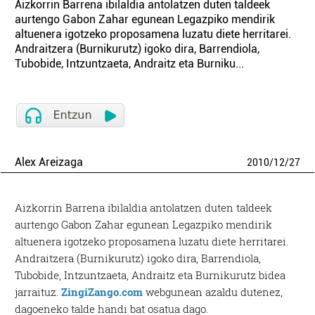
Aizkorrin Barrena ibilaldia antolatzen duten taldeek
aurtengo Gabon Zahar egunean Legazpiko mendirik
altuenera igotzeko proposamena luzatu diete herritarei.
Andraitzera (Burnikurutz) igoko dira, Barrendiola,
Tubobide, Intzuntzaeta, Andraitz eta Burniku...
Alex Areizaga
2010
/
12
/
27
Aizkorrin Barrena ibilaldia antolatzen duten taldeek
aurtengo Gabon Zahar egunean Legazpiko mendirik
altuenera igotzeko proposamena luzatu diete herritarei.
Andraitzera (Burnikurutz) igoko dira, Barrendiola,
Tubobide, Intzuntzaeta, Andraitz eta Burnikurutz bidea
jarraituz.
ZingiZango.com
webgunean azaldu dutenez,
dagoeneko talde handi bat osatua dago.