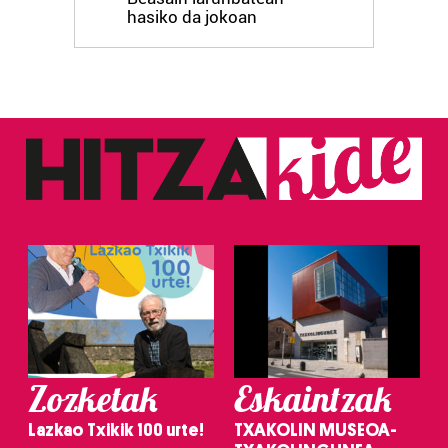
hasiko da jokoan
Zozketak
Eskaintzak
Lazkao Txikik 100 urte!
TXAKOLIN MUSEOA-