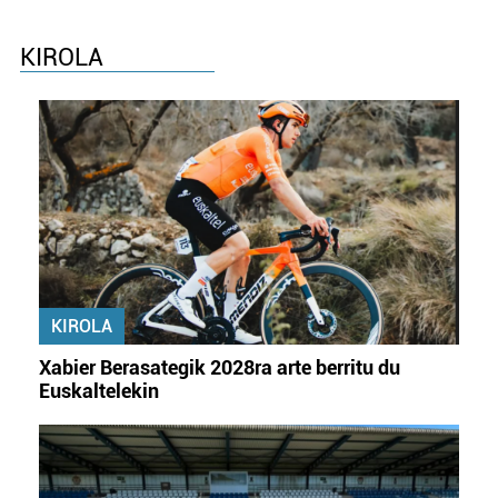
Webgune honek cookie propioak eta hirugarrenen cookie-
KIROLA
fitxategiak erabiltzen ditu. Zure esperientzia eta
zerbitzuak hobetzeko asmoz, cookie teknologiaz
baliatzen gara. Ohar hau onartuz gero, teknologia hori
erabiltzeko baimen esplizitua ematen diguzu.
Gehiago
irakurri
KIROLA
Xabier Berasategik 2028ra arte berritu du
Euskaltelekin