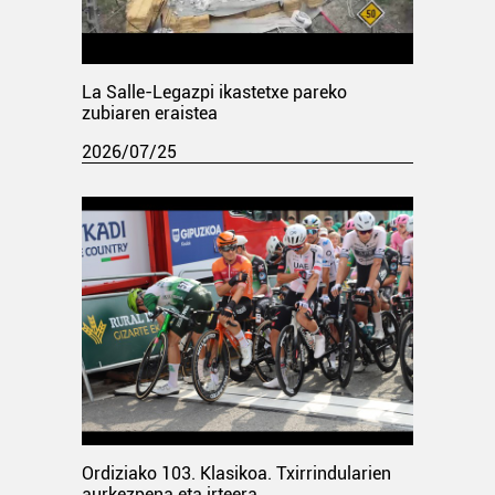
La Salle-Legazpi ikastetxe pareko
zubiaren eraistea
2026/07/25
Ordiziako 103. Klasikoa. Txirrindularien
aurkezpena eta irteera