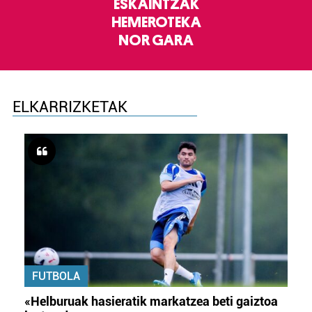
ESKAINTZAK
HEMEROTEKA
NOR GARA
ELKARRIZKETAK
FUTBOLA
«Helburuak hasieratik markatzea beti gaiztoa