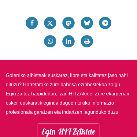
Goierriko albisteak euskaraz, libre eta kalitatez jaso nahi
dituzu?
Horretarako zure babesa ezinbestekoa zaigu.
Egin zaitez harpidedun, izan HITZAkide!
Zure ekarpenari
esker, euskaratik eginda dagoen tokiko informazio
profesionala garatzen eta indartzen lagunduko duzu.
Egin HITZAkide