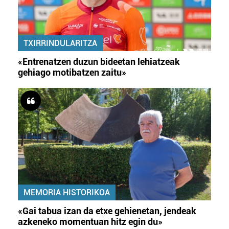
TXIRRINDULARITZA
«Entrenatzen duzun bideetan lehiatzeak
gehiago motibatzen zaitu»
MEMORIA HISTORIKOA
«Gai tabua izan da etxe gehienetan, jendeak
azkeneko momentuan hitz egin du»