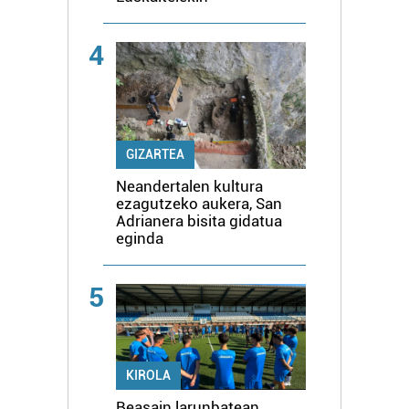
4
GIZARTEA
Neandertalen kultura
ezagutzeko aukera, San
Adrianera bisita gidatua
eginda
5
KIROLA
Beasain larunbatean