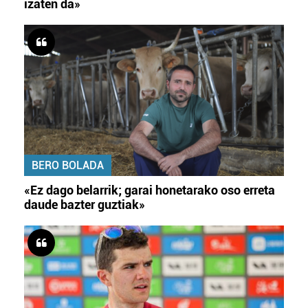
izaten da»
BERO BOLADA
«Ez dago belarrik; garai honetarako oso erreta
daude bazter guztiak»