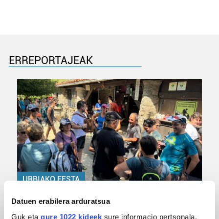
ERREPORTAJEAK
URBIAKO FESTA
Urbiako zelaiak erromeria leku
Datuen erabilera arduratsua
Guk eta
gure 1022 kideek
sure informacio pertsonala,