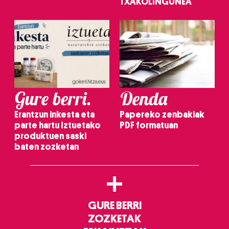
TXAKOLINGUNEA
Gure berri.
Denda
Erantzun inkesta eta
Papereko zenbakiak
parte hartu Iztuetako
PDF formatuan
produktuen saski
baten zozketan
+
GURE BERRI
ZOZKETAK