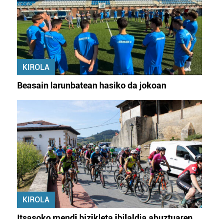
KIROLA
Beasain larunbatean hasiko da jokoan
KIROLA
Itsasoko mendi bizikleta ibilaldia abuztuaren