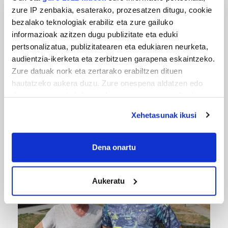
zure IP zenbakia, esaterako, prozesatzen ditugu, cookie
bezalako teknologiak erabiliz eta zure gailuko
informazioak azitzen dugu publizitate eta eduki
pertsonalizatua, publizitatearen eta edukiaren neurketa,
audientzia-ikerketa eta zerbitzuen garapena eskaintzeko.
Zure datuak nork eta zertarako erabiltzen dituen
hautatzeko aukera duzu. Zure onespena aldatzen edo
deuseztatzen ahal duzu edozein momentutan, Cookie
MUSIKA
deklaraziotik edo Privacy triggerean klikatuz.
Odik berria ezagutzeko aukera 'KimiK' eta
Xehetasunak ikusi
'Amaaaa!' abestiekin
If you allow, we would also like to:
Collect information about your geographical
Dena onartu
location which can be accurate to within several
meters
Aukeratu
Identify your device by actively scanning it for
specific characteristics (fingerprinting)
Find out more about how your personal data is processed
and set your preferences in the
details section
.