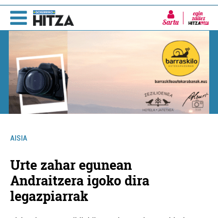
Sartu
AISIA
Urte zahar egunean
Andraitzera igoko dira
legazpiarrak