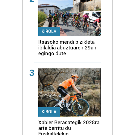
KIROLA
Itsasoko mendi bizikleta
ibilaldia abuztuaren 29an
egingo dute
3
KIROLA
Xabier Berasategik 2028ra
arte berritu du
Euskaltelekin