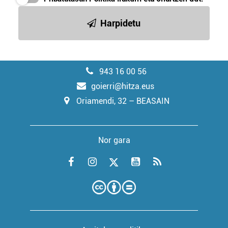
Harpidetu
943 16 00 56
goierri@hitza.eus
Oriamendi, 32 – BEASAIN
Nor gara