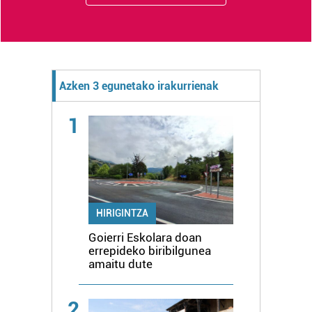
Azken 3 egunetako irakurrienak
1
HIRIGINTZA
Goierri Eskolara doan
errepideko biribilgunea
amaitu dute
2