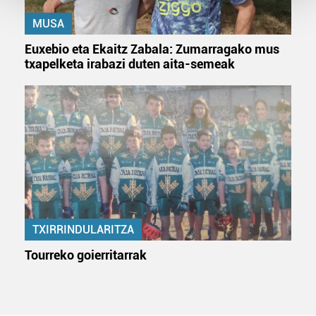
MUSA
Guk eta gure bazkideek zure datu pertsonalak
prozesatzen ditugu, zure IP zenbakia, besteak beste,
Euxebio eta Ekaitz Zabala: Zumarragako mus
teknologia erabiliz, cookieak adibidez, iragarki eta eduki
txapelketa irabazi duten aita-semeak
pertsonalizatuak eskaintzeko, iragarkiak eta edukia
neurtzeko, jendeari buruzko informazioa biltzeko eta
produktuak garatzeko. Zure datuak nork eta zertarako
erabiltzen dituen hauta dezakezu.
Bazkide batzuek ez dizute baimenik eskatzen, eta beren
interes komertzial legitimoetan babesten dira. Ikusi gure
bazkideen zerrenda, beren ustez zein helburutarako
duten interes legitimoa eta horren aurka nola egin
dezakezun ikusteko.
TXIRRINDULARITZA
Tourreko goierritarrak
Lortu zure datu pertsonalak prozesatzeko moduari
buruzko informazio gehiago eta ezarri zure lehentasunak
datuen atalean. Edozein unetan alda edo ken dezakezu
zure baimena Cookieen adierazpenean.