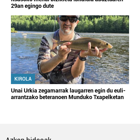
29an egingo dute
KIROLA
Unai Urkia zegamarrak laugarren egin du euli-
arrantzako beteranoen Munduko Txapelketan