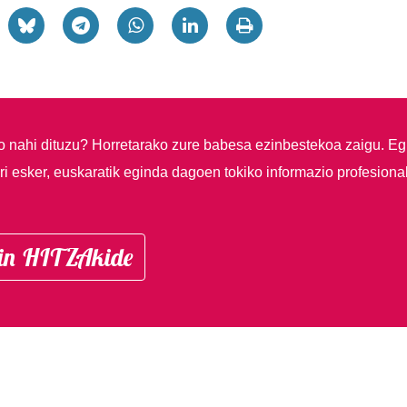
so nahi dituzu?
Horretarako zure babesa ezinbestekoa zaigu. Eg
i esker, euskaratik eginda dagoen tokiko informazio profesiona
in HITZAkide