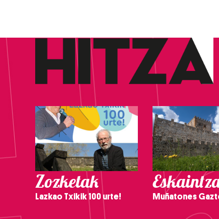
Zozketak
Eskaintz
Lazkao Txikik 100 urte!
Muñatones Gazt