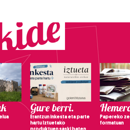
ak
Gure berri.
Hemero
elua
Erantzun inkesta eta parte
Papereko ze
hartu Iztuetako
formatuan
produktuen saski baten