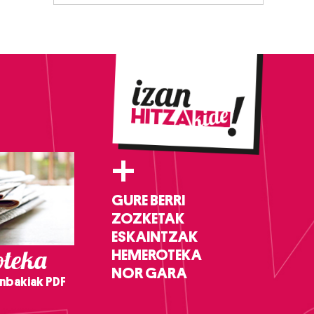
+
GURE BERRI
ZOZKETAK
ESKAINTZAK
teka
HEMEROTEKA
NOR GARA
nbakiak PDF