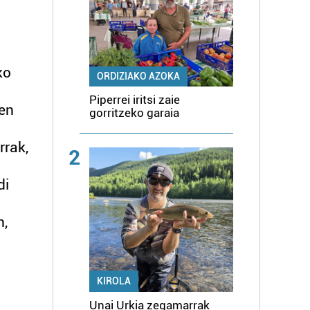
ko
ORDIZIAKO AZOKA
Piperrei iritsi zaie
zen
gorritzeko garaia
rrak,
2
di
n,
KIROLA
Unai Urkia zegamarrak