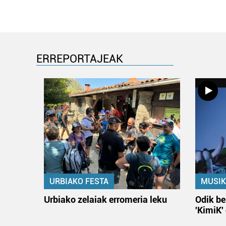
ERREPORTAJEAK
URBIAKO FESTA
MUSIK
Urbiako zelaiak erromeria leku
Odik be
'KimiK'