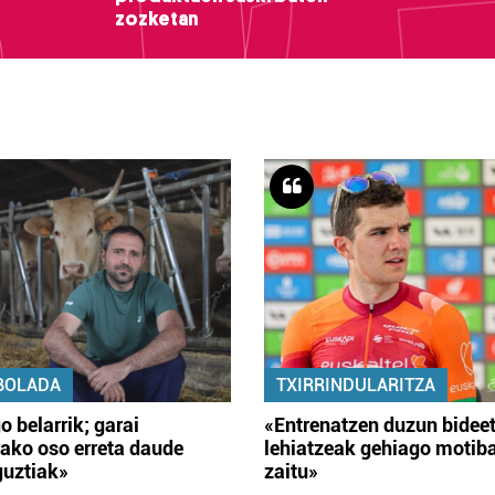
zozketan
BOLADA
TXIRRINDULARITZA
o belarrik; garai
«Entrenatzen duzun bidee
ako oso erreta daude
lehiatzeak gehiago motib
guztiak»
zaitu»