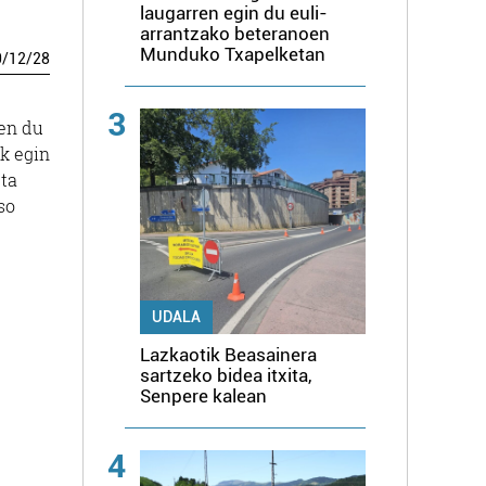
laugarren egin du euli-
arrantzako beteranoen
Munduko Txapelketan
0
/
12
/
28
3
ten du
ik egin
eta
so
UDALA
Lazkaotik Beasainera
sartzeko bidea itxita,
Senpere kalean
4