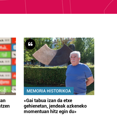
MEMORIA HISTORIKOA
tan
«Gai tabua izan da etxe
atzen
gehienetan, jendeak azkeneko
momentuan hitz egin du»