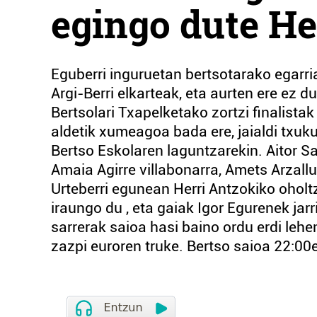
egingo dute He
Eguberri inguruetan bertsotarako egarri
Argi-Berri elkarteak, eta aurten ere ez d
Bertsolari Txapelketako zortzi finalistak
aldetik xumeagoa bada ere, jaialdi txuk
Bertso Eskolaren laguntzarekin. Aitor Sa
Amaia Agirre villabonarra, Amets Arzall
Urteberri egunean Herri Antzokiko oholtz
iraungo du , eta gaiak Igor Egurenek jar
sarrerak saioa hasi baino ordu erdi lehen
zazpi euroren truke. Bertso saioa 22:00