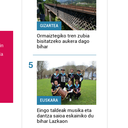
GIZARTEA
Ormaiztegiko tren zubia
bisitatzeko aukera dago
in
bihar
la
5
EUSKARA
Eingo taldeak musika eta
dantza saioa eskainiko du
bihar Lazkaon