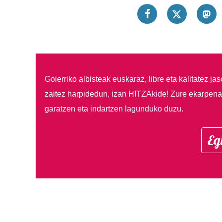
Goierriko albisteak euskaraz, libre eta kalitatez ja
zaitez harpidedun, izan HITZAkide!
Zure ekarpenar
garatzen eta indartzen lagunduko duzu.
Eg