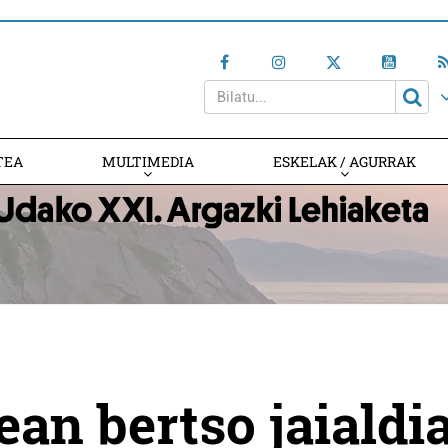
TEA
MULTIMEDIA
ESKELAK / AGURRAK
ean bertso jaialdi