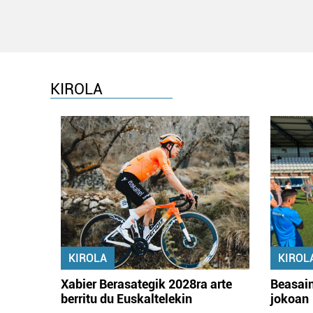
KIROLA
KIROLA
KIROL
Xabier Berasategik 2028ra arte
Beasain
berritu du Euskaltelekin
jokoan