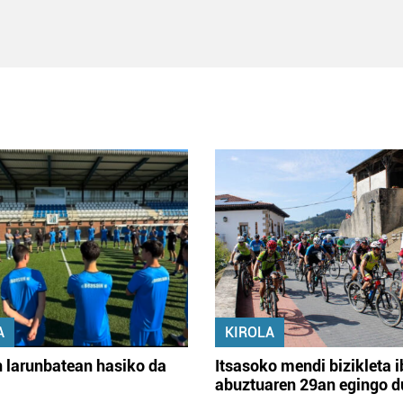
A
KIROLA
 larunbatean hasiko da
Itsasoko mendi bizikleta i
abuztuaren 29an egingo d