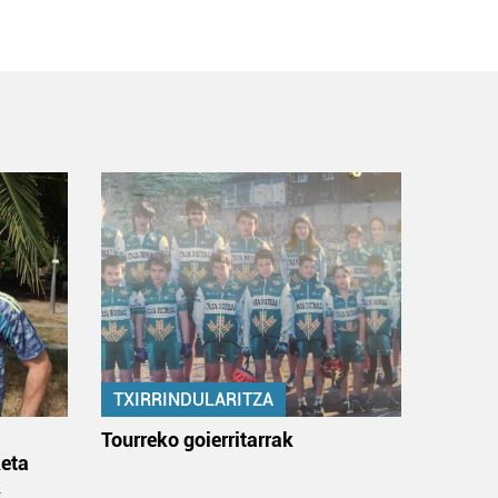
TXIRRINDULARITZA
:
Tourreko goierritarrak
eta
k