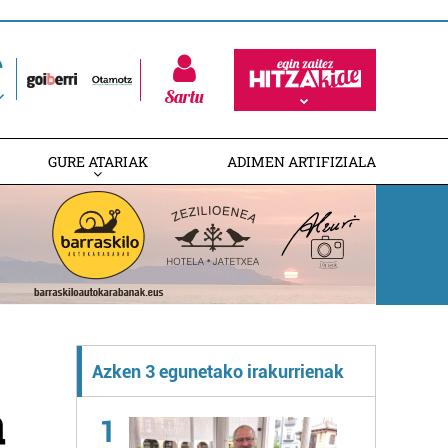
Sartu
GURE ATARIAK
ADIMEN ARTIFIZIALA
Azken 3 egunetako irakurrienak
a
1