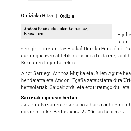
Ordiziako Hitza
Ordizia
Andoni Egaña eta Julen Agirre, iaz,
Beasainen.
Egube
ia urt
zeregin horretan. Iaz Euskal Herriko Bertsolari Txa
aurtengoa izen aldetik xumeagoa bada ere, jaiald
Eskolaren laguntzarekin.
Aitor Sarriegi, Ainhoa Mujika eta Julen Agirre be
hendaiarra eta Andoni Egaña zarauztarra dira Urt
bertsolariak. Saioak ordu eta erdi iraungo du , eta
Sarrerak egunean bertan
Jaialdirako sarrerak saioa hasi baino ordu erdi leh
euroren truke. Bertso saioa 22:00etan hasiko da.