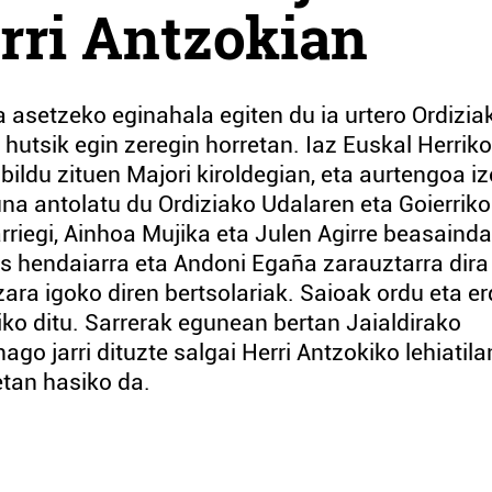
rri Antzokian
a asetzeko eginahala egiten du ia urtero Ordizia
u hutsik egin zeregin horretan. Iaz Euskal Herriko
 bildu zituen Majori kiroldegian, eta aurtengoa i
una antolatu du Ordiziako Udalaren eta Goierriko
rriegi, Ainhoa Mujika eta Julen Agirre beasainda
us hendaiarra eta Andoni Egaña zarauztarra dira
ara igoko diren bertsolariak. Saioak ordu eta er
riko ditu. Sarrerak egunean bertan Jaialdirako
ago jarri dituzte salgai Herri Antzokiko lehiatila
etan hasiko da.