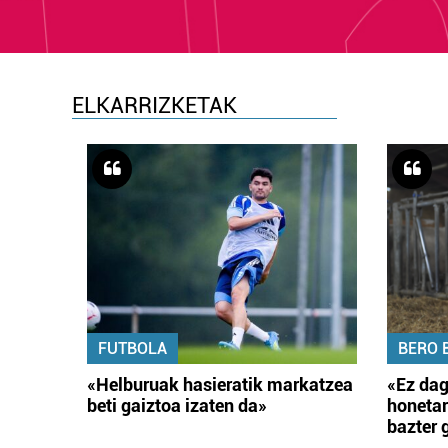
ELKARRIZKETAK
FUTBOLA
BERO 
«Helburuak hasieratik markatzea
«Ez dag
beti gaiztoa izaten da»
honetar
bazter 