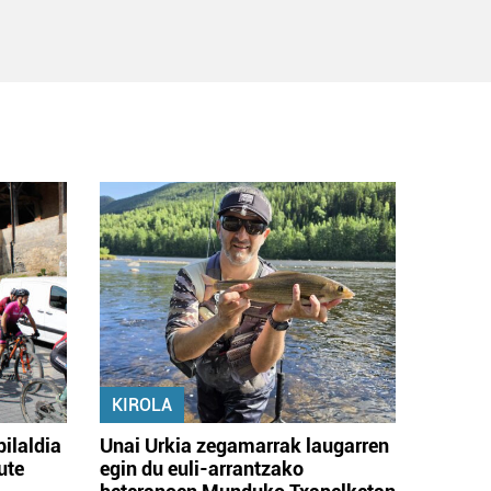
KIROLA
bilaldia
Unai Urkia zegamarrak laugarren
ute
egin du euli-arrantzako