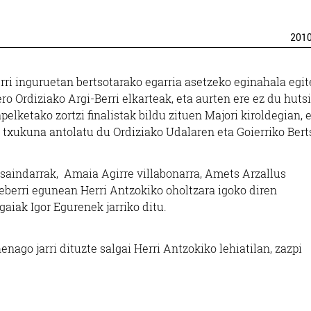
201
rri inguruetan bertsotarako egarria asetzeko eginahala egi
ero Ordiziako Argi-Berri elkarteak, eta aurten ere ez du huts
pelketako zortzi finalistak bildu zituen Majori kiroldegian, 
i txukuna antolatu du Ordiziako Udalaren eta Goierriko Bert
asaindarrak, Amaia Agirre villabonarra, Amets Arzallus
eberri egunean Herri Antzokiko oholtzara igoko diren
 gaiak Igor Egurenek jarriko ditu.
enago jarri dituzte salgai Herri Antzokiko lehiatilan, zazpi