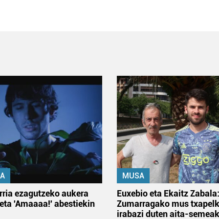
A
MUSA
rria ezagutzeko aukera
Euxebio eta Ekaitz Zabala
 eta 'Amaaaa!' abestiekin
Zumarragako mus txapelk
irabazi duten aita-semea