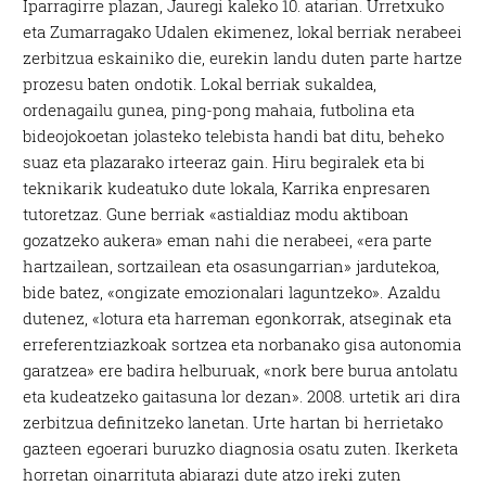
Iparragirre plazan, Jauregi kaleko 10. atarian. Urretxuko
eta Zumarragako Udalen ekimenez, lokal berriak nerabeei
zerbitzua eskainiko die, eurekin landu duten parte hartze
prozesu baten ondotik. Lokal berriak sukaldea,
ordenagailu gunea, ping-pong mahaia, futbolina eta
bideojokoetan jolasteko telebista handi bat ditu, beheko
suaz eta plazarako irteeraz gain. Hiru begiralek eta bi
teknikarik kudeatuko dute lokala, Karrika enpresaren
tutoretzaz. Gune berriak «astialdiaz modu aktiboan
gozatzeko aukera» eman nahi die nerabeei, «era parte
hartzailean, sortzailean eta osasungarrian» jardutekoa,
bide batez, «ongizate emozionalari laguntzeko». Azaldu
dutenez, «lotura eta harreman egonkorrak, atseginak eta
erreferentziazkoak sortzea eta norbanako gisa autonomia
garatzea» ere badira helburuak, «nork bere burua antolatu
eta kudeatzeko gaitasuna lor dezan». 2008. urtetik ari dira
zerbitzua definitzeko lanetan. Urte hartan bi herrietako
gazteen egoerari buruzko diagnosia osatu zuten. Ikerketa
horretan oinarrituta abiarazi dute atzo ireki zuten