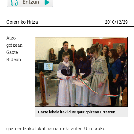
Goierriko Hitza
2010
/
12
/
29
Atzo
goizean
Gazte
Bidean
Gazte lokala ireki dute gaur goizean Urretxun.
gazteentzako lokal berria ireki zuten Urretxuko