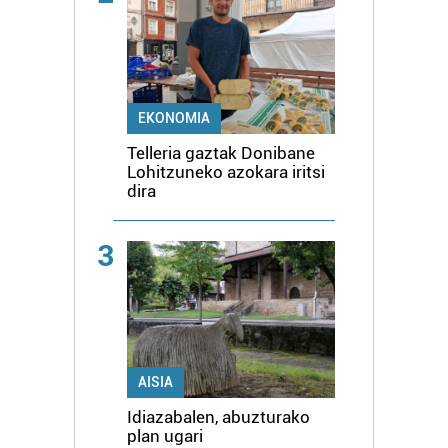
EKONOMIA
Telleria gaztak Donibane
Lohitzuneko azokara iritsi
dira
3
AISIA
Idiazabalen, abuzturako
plan ugari