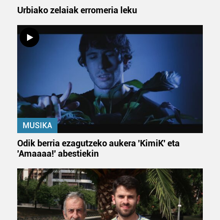
baliatzen gara. Ohar hau onartuz gero, teknologia hori
Urbiako zelaiak erromeria leku
erabiltzeko baimen esplizitua ematen diguzu.
Gehiago
irakurri
MUSIKA
Odik berria ezagutzeko aukera 'KimiK' eta
'Amaaaa!' abestiekin