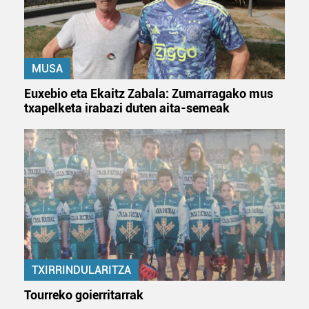
MUSA
Euxebio eta Ekaitz Zabala: Zumarragako mus
txapelketa irabazi duten aita-semeak
TXIRRINDULARITZA
Tourreko goierritarrak