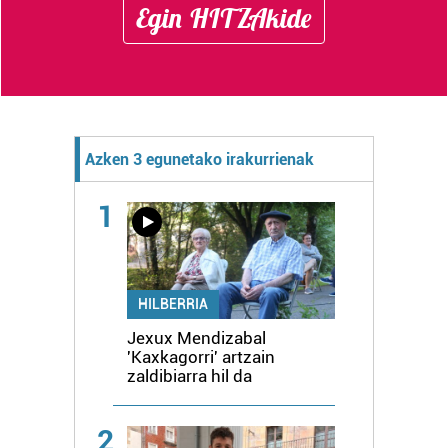
Egin HITZAkide
Azken 3 egunetako irakurrienak
1
HILBERRIA
Jexux Mendizabal
'Kaxkagorri' artzain
zaldibiarra hil da
2