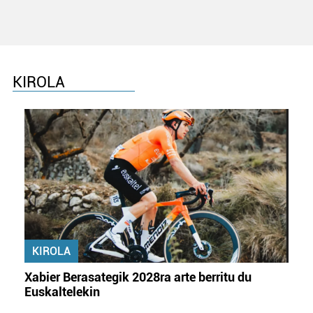
KIROLA
KIROLA
Xabier Berasategik 2028ra arte berritu du
Euskaltelekin