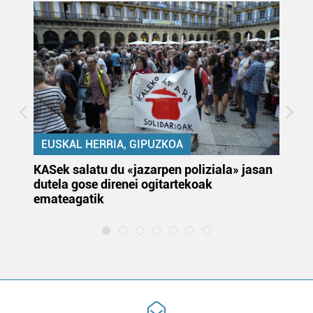
EUSKAL HERRIA, GIPUZKOA
KASek salatu du «jazarpen poliziala» jasan
Pa
dutela gose direnei ogitartekoak
da
emateagatik
«s