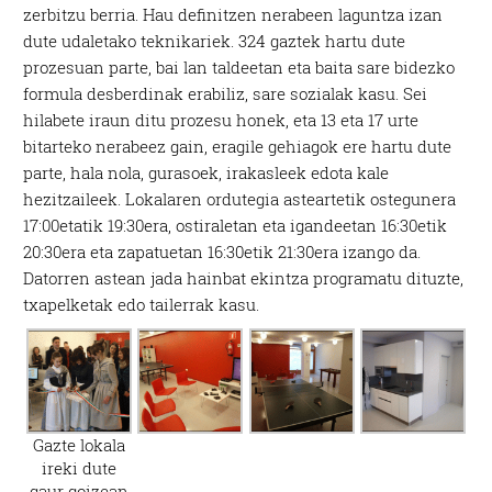
zerbitzu berria. Hau definitzen nerabeen laguntza izan
dute udaletako teknikariek. 324 gaztek hartu dute
prozesuan parte, bai lan taldeetan eta baita sare bidezko
formula desberdinak erabiliz, sare sozialak kasu. Sei
hilabete iraun ditu prozesu honek, eta 13 eta 17 urte
bitarteko nerabeez gain, eragile gehiagok ere hartu dute
parte, hala nola, gurasoek, irakasleek edota kale
hezitzaileek. Lokalaren ordutegia asteartetik ostegunera
17:00etatik 19:30era, ostiraletan eta igandeetan 16:30etik
20:30era eta zapatuetan 16:30etik 21:30era izango da.
Datorren astean jada hainbat ekintza programatu dituzte,
txapelketak edo tailerrak kasu.
Gazte lokala
ireki dute
gaur goizean