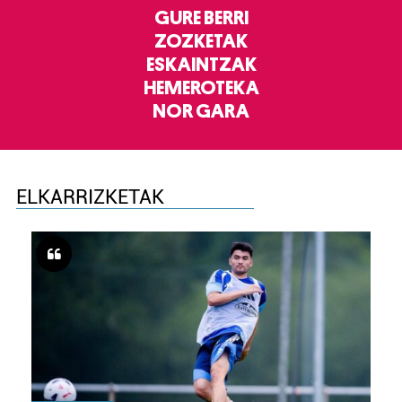
GURE BERRI
ZOZKETAK
ESKAINTZAK
HEMEROTEKA
NOR GARA
ELKARRIZKETAK