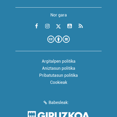
Nor gara
Argitalpen politika
Aniztasun politika
Pribatutasun politika
Cookieak
Babesleak: