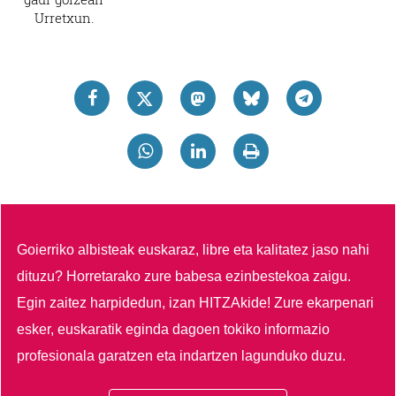
Urretxun.
Goierriko albisteak euskaraz, libre eta kalitatez jaso nahi
dituzu?
Horretarako zure babesa ezinbestekoa zaigu.
Egin zaitez harpidedun, izan HITZAkide!
Zure ekarpenari
esker, euskaratik eginda dagoen tokiko informazio
profesionala garatzen eta indartzen lagunduko duzu.