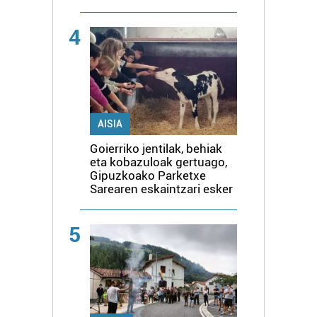
4
AISIA
Goierriko jentilak, behiak
eta kobazuloak gertuago,
Gipuzkoako Parketxe
Sarearen eskaintzari esker
5