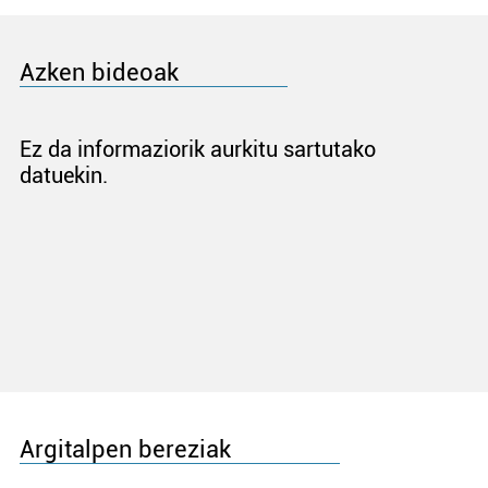
Azken bideoak
Ez da informaziorik aurkitu sartutako
datuekin.
Argitalpen bereziak