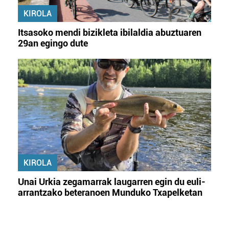
KIROLA
Itsasoko mendi bizikleta ibilaldia abuztuaren
29an egingo dute
KIROLA
Unai Urkia zegamarrak laugarren egin du euli-
arrantzako beteranoen Munduko Txapelketan