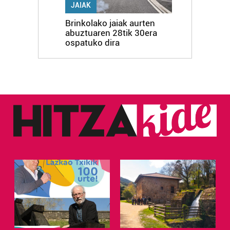
JAIAK
Brinkolako jaiak aurten
abuztuaren 28tik 30era
ospatuko dira