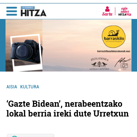
Sartu
AISIA
KULTURA
‘Gazte Bidean’, nerabeentzako
lokal berria ireki dute Urretxun