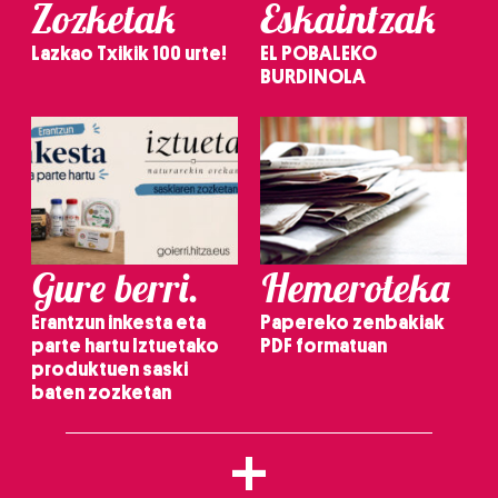
Zozketak
Eskaintzak
Lazkao Txikik 100 urte!
EL POBALEKO
BURDINOLA
Gure berri.
Hemeroteka
Erantzun inkesta eta
Papereko zenbakiak
parte hartu Iztuetako
PDF formatuan
produktuen saski
baten zozketan
+