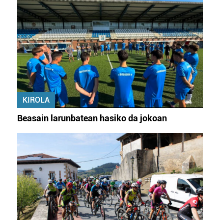
KIROLA
Beasain larunbatean hasiko da jokoan