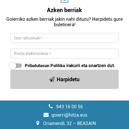
Azken berriak
Goierriko azken berriak jakin nahi dituzu? Harpidetu gure
buletinera!
Pribatutasun Politika
irakurri eta onartzen dut.
Harpidetu
943 16 00 56
goierri@hitza.eus
Oriamendi, 32 – BEASAIN