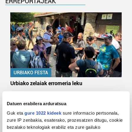
ERREPORTAJEAK
URBIAKO FESTA
Urbiako zelaiak erromeria leku
Datuen erabilera arduratsua
Guk eta
gure 1022 kideek
sure informacio pertsonala,
zure IP zenbakia, esaterako, prozesatzen ditugu, cookie
bezalako teknologiak erabiliz eta zure gailuko