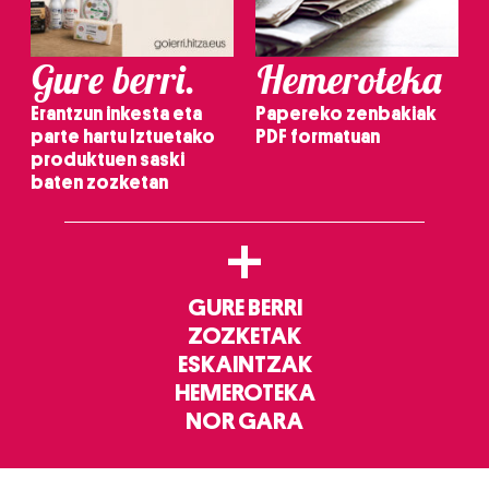
Gure berri.
Hemeroteka
Erantzun inkesta eta
Papereko zenbakiak
parte hartu Iztuetako
PDF formatuan
produktuen saski
baten zozketan
+
GURE BERRI
ZOZKETAK
ESKAINTZAK
HEMEROTEKA
NOR GARA