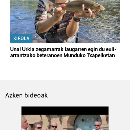
KIROLA
Unai Urkia zegamarrak laugarren egin du euli-
arrantzako beteranoen Munduko Txapelketan
Azken bideoak