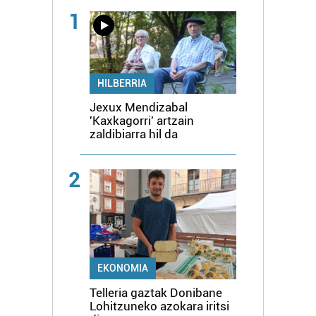
1
HILBERRIA
Jexux Mendizabal
'Kaxkagorri' artzain
zaldibiarra hil da
2
EKONOMIA
Telleria gaztak Donibane
Lohitzuneko azokara iritsi