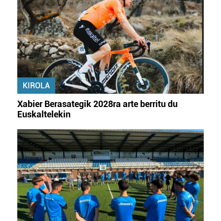
fitxategiak erabiltzen ditu. Zure esperientzia eta
zerbitzuak hobetzeko asmoz, cookie teknologiaz
baliatzen gara. Ohar hau onartuz gero, teknologia hori
erabiltzeko baimen esplizitua ematen diguzu.
Gehiago
irakurri
KIROLA
Xabier Berasategik 2028ra arte berritu du
Euskaltelekin