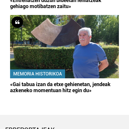
«Entrenatzen duzun bideetan lehiatzeak
gehiago motibatzen zaitu»
MEMORIA HISTORIKOA
«Gai tabua izan da etxe gehienetan, jendeak
azkeneko momentuan hitz egin du»