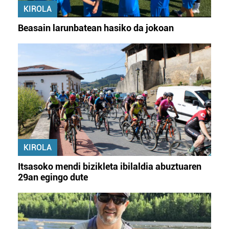
KIROLA
Beasain larunbatean hasiko da jokoan
KIROLA
Itsasoko mendi bizikleta ibilaldia abuztuaren
29an egingo dute