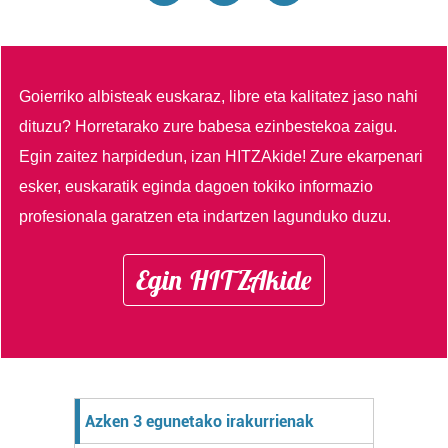
Goierriko albisteak euskaraz, libre eta kalitatez jaso nahi
dituzu?
Horretarako zure babesa ezinbestekoa zaigu.
Egin zaitez harpidedun, izan HITZAkide!
Zure ekarpenari
esker, euskaratik eginda dagoen tokiko informazio
profesionala garatzen eta indartzen lagunduko duzu.
Egin HITZAkide
Azken 3 egunetako irakurrienak