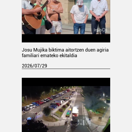
Josu Mujika biktima aitortzen duen agiria
familiari emateko ekitaldia
2026/07/29