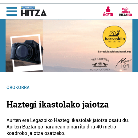
Sartu
OROKORRA
Haztegi ikastolako jaiotza
Aurten ere Legazpiko Haztegi ikastolak jaiotza osatu du.
Aurten Baztango haranean oinarritu dira 40 metro
koadroko jaiotza osatzeko.