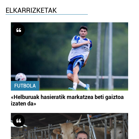
ELKARRIZKETAK
FUTBOLA
«Helburuak hasieratik markatzea beti gaiztoa
izaten da»