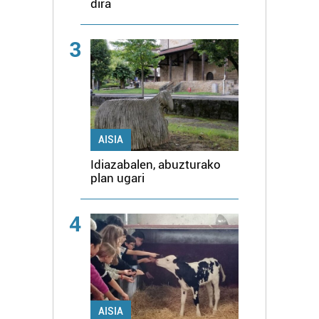
dira
3
AISIA
Idiazabalen, abuzturako
plan ugari
4
AISIA