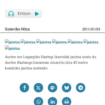
Goierriko Hitza
2011
/
01
/
03
Aurten ere Legazpiko Haztegi ikastolak jaiotza osatu du.
Aurten Baztango haranean oinarritu dira 40 metro
koadroko jaiotza osatzeko.