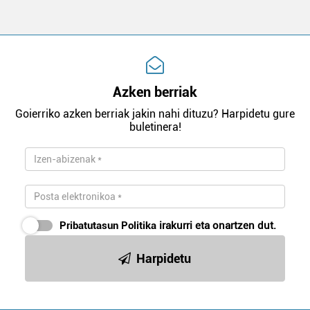
Azken berriak
Goierriko azken berriak jakin nahi dituzu? Harpidetu gure
buletinera!
Pribatutasun Politika
irakurri eta onartzen dut.
Harpidetu