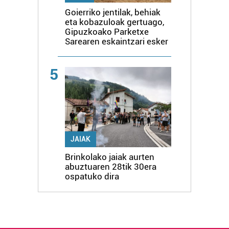
Goierriko jentilak, behiak
eta kobazuloak gertuago,
Gipuzkoako Parketxe
Sarearen eskaintzari esker
5
JAIAK
Brinkolako jaiak aurten
abuztuaren 28tik 30era
ospatuko dira