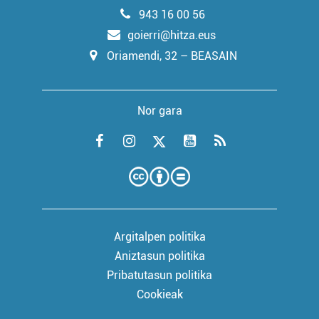
943 16 00 56
goierri@hitza.eus
Oriamendi, 32 – BEASAIN
Nor gara
Argitalpen politika
Aniztasun politika
Pribatutasun politika
Cookieak