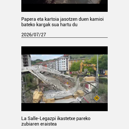
Papera eta kartoia jasotzen duen kamioi
bateko kargak sua hartu du
2026/07/27
La Salle-Legazpi ikastetxe pareko
zubiaren eraistea