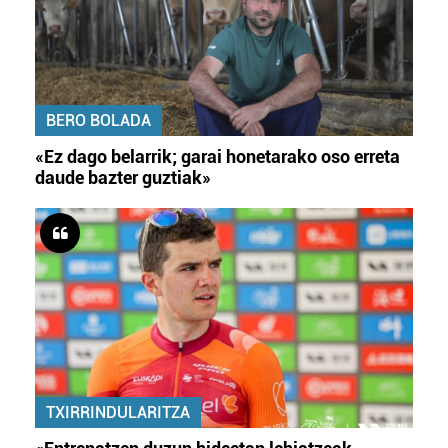
BERO BOLADA
«Ez dago belarrik; garai honetarako oso erreta
daude bazter guztiak»
TXIRRINDULARITZA