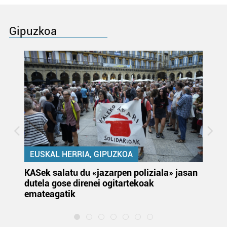
Gipuzkoa
EUSKAL HERRIA, GIPUZKOA
KASek salatu du «jazarpen poliziala» jasan
Pa
dutela gose direnei ogitartekoak
da
emateagatik
«s