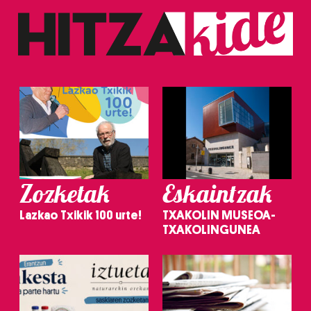
Zozketak
Eskaintzak
Lazkao Txikik 100 urte!
TXAKOLIN MUSEOA-
TXAKOLINGUNEA