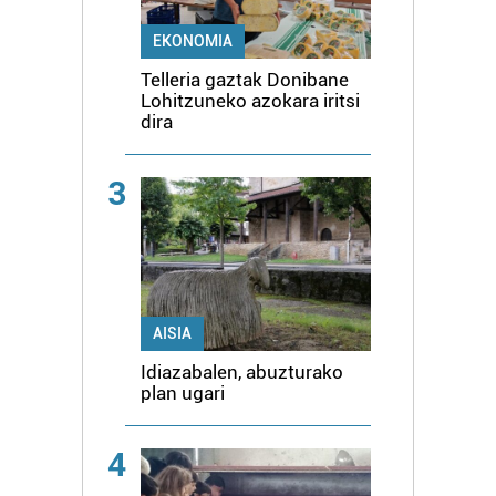
EKONOMIA
Telleria gaztak Donibane
Lohitzuneko azokara iritsi
dira
3
AISIA
Idiazabalen, abuzturako
plan ugari
4