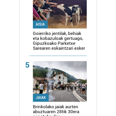
AISIA
Goierriko jentilak, behiak
eta kobazuloak gertuago,
Gipuzkoako Parketxe
Sarearen eskaintzari esker
5
JAIAK
Brinkolako jaiak aurten
abuztuaren 28tik 30era