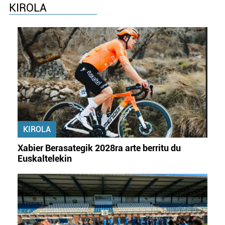
KIROLA
KIROLA
Xabier Berasategik 2028ra arte berritu du
Euskaltelekin