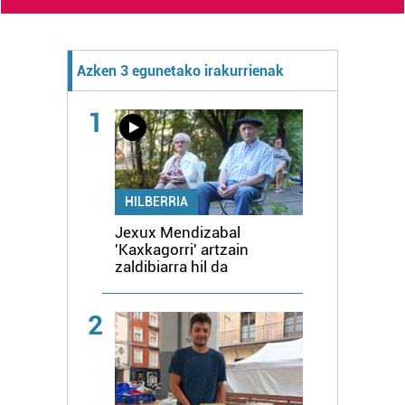
Azken 3 egunetako irakurrienak
1
HILBERRIA
Jexux Mendizabal
'Kaxkagorri' artzain
zaldibiarra hil da
2