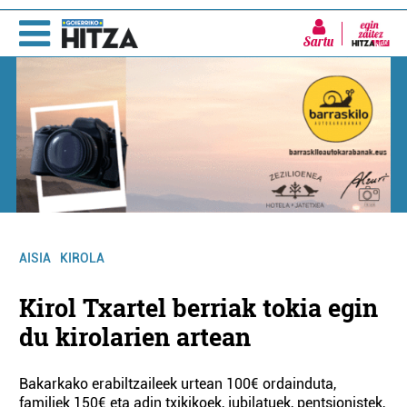
Sartu
AISIA
KIROLA
Kirol Txartel berriak tokia egin
du kirolarien artean
Bakarkako erabiltzaileek urtean 100€ ordainduta,
familiek 150€ eta adin txikikoek, jubilatuek, pentsionistek,