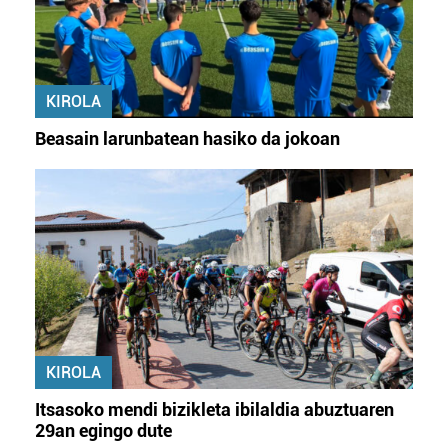
KIROLA
Beasain larunbatean hasiko da jokoan
KIROLA
Itsasoko mendi bizikleta ibilaldia abuztuaren
29an egingo dute