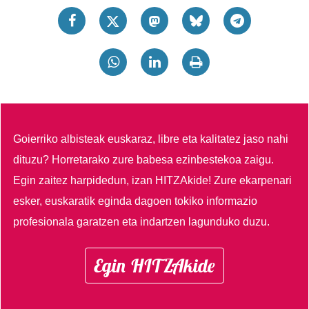
Goierriko albisteak euskaraz, libre eta kalitatez jaso nahi
dituzu?
Horretarako zure babesa ezinbestekoa zaigu.
Egin zaitez harpidedun, izan HITZAkide!
Zure ekarpenari
esker, euskaratik eginda dagoen tokiko informazio
profesionala garatzen eta indartzen lagunduko duzu.
Egin HITZAkide