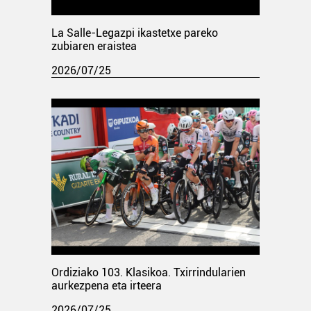
La Salle-Legazpi ikastetxe pareko
zubiaren eraistea
2026/07/25
Ordiziako 103. Klasikoa. Txirrindularien
aurkezpena eta irteera
2026/07/25