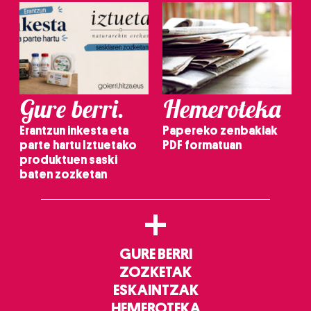
Gure berri.
Hemeroteka
Erantzun inkesta eta
Papereko zenbakiak
parte hartu Iztuetako
PDF formatuan
produktuen saski
baten zozketan
+
GURE BERRI
ZOZKETAK
ESKAINTZAK
HEMEROTEKA