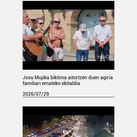
Josu Mujika biktima aitortzen duen agiria
familiari emateko ekitaldia
2026/07/29