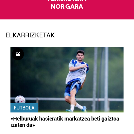
NOR GARA
ELKARRIZKETAK
FUTBOLA
«Helburuak hasieratik markatzea beti gaiztoa
izaten da»