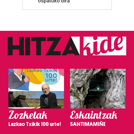
ospatuko dira
Zozketak
Eskaintzak
Lazkao Txikik 100 urte!
SANTIMAMIÑE