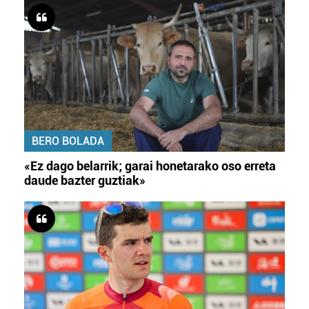
BERO BOLADA
«Ez dago belarrik; garai honetarako oso erreta
daude bazter guztiak»