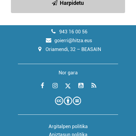
Harpidetu
943 16 00 56
goierri@hitza.eus
Oriamendi, 32 – BEASAIN
Nor gara
Argitalpen politika
Aniztasun politika