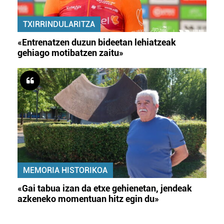
TXIRRINDULARITZA
«Entrenatzen duzun bideetan lehiatzeak
gehiago motibatzen zaitu»
MEMORIA HISTORIKOA
«Gai tabua izan da etxe gehienetan, jendeak
azkeneko momentuan hitz egin du»