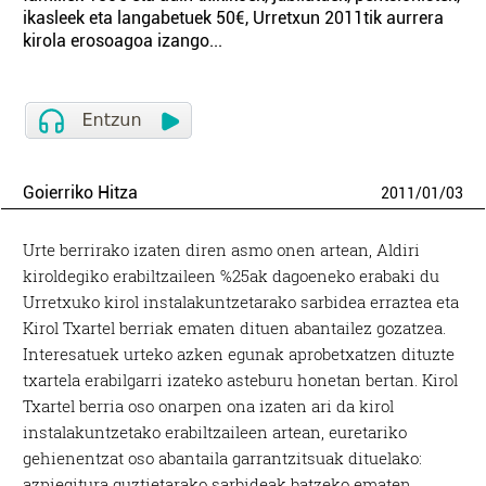
ikasleek eta langabetuek 50€, Urretxun 2011tik aurrera
kirola erosoagoa izango...
Goierriko Hitza
2011
/
01
/
03
Urte berrirako izaten diren asmo onen artean, Aldiri
kiroldegiko erabiltzaileen %25ak dagoeneko erabaki du
Urretxuko kirol instalakuntzetarako sarbidea erraztea eta
Kirol Txartel berriak ematen dituen abantailez gozatzea.
Interesatuek urteko azken egunak aprobetxatzen dituzte
txartela erabilgarri izateko asteburu honetan bertan. Kirol
Txartel berria oso onarpen ona izaten ari da kirol
instalakuntzetako erabiltzaileen artean, euretariko
gehienentzat oso abantaila garrantzitsuak dituelako:
azpiegitura guztietarako sarbideak batzeko ematen