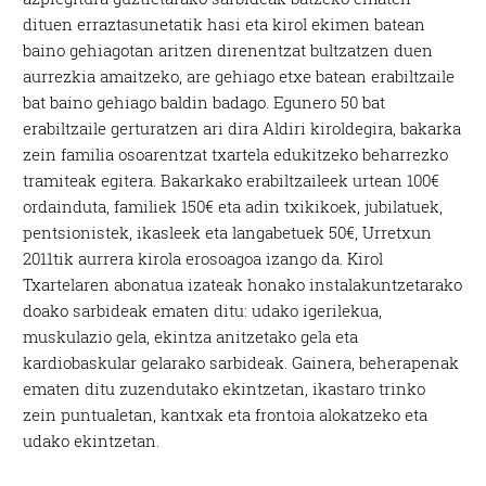
dituen erraztasunetatik hasi eta kirol ekimen batean
baino gehiagotan aritzen direnentzat bultzatzen duen
aurrezkia amaitzeko, are gehiago etxe batean erabiltzaile
bat baino gehiago baldin badago. Egunero 50 bat
erabiltzaile gerturatzen ari dira Aldiri kiroldegira, bakarka
zein familia osoarentzat txartela edukitzeko beharrezko
tramiteak egitera. Bakarkako erabiltzaileek urtean 100€
ordainduta, familiek 150€ eta adin txikikoek, jubilatuek,
pentsionistek, ikasleek eta langabetuek 50€, Urretxun
2011tik aurrera kirola erosoagoa izango da. Kirol
Txartelaren abonatua izateak honako instalakuntzetarako
doako sarbideak ematen ditu: udako igerilekua,
muskulazio gela, ekintza anitzetako gela eta
kardiobaskular gelarako sarbideak. Gainera, beherapenak
ematen ditu zuzendutako ekintzetan, ikastaro trinko
zein puntualetan, kantxak eta frontoia alokatzeko eta
udako ekintzetan.