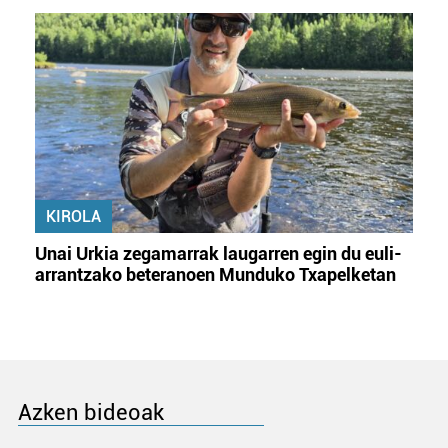
KIROLA
Unai Urkia zegamarrak laugarren egin du euli-
arrantzako beteranoen Munduko Txapelketan
Azken bideoak