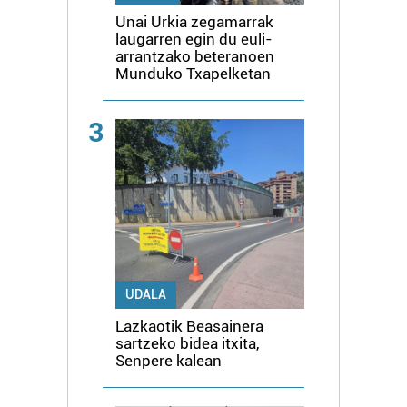
Unai Urkia zegamarrak
laugarren egin du euli-
arrantzako beteranoen
Munduko Txapelketan
3
UDALA
Lazkaotik Beasainera
sartzeko bidea itxita,
Senpere kalean