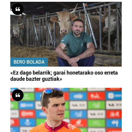
BERO BOLADA
«Ez dago belarrik; garai honetarako oso erreta
daude bazter guztiak»