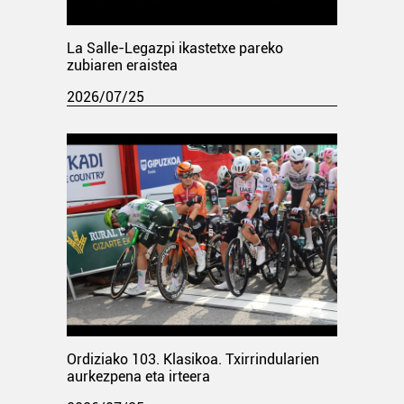
La Salle-Legazpi ikastetxe pareko
zubiaren eraistea
2026/07/25
Ordiziako 103. Klasikoa. Txirrindularien
aurkezpena eta irteera