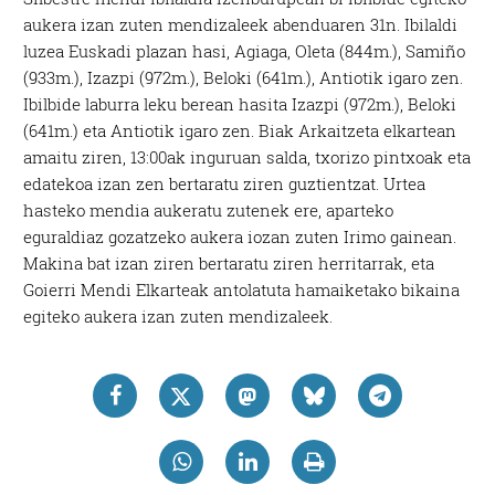
aukera izan zuten mendizaleek abenduaren 31n. Ibilaldi
luzea Euskadi plazan hasi, Agiaga, Oleta (844m.), Samiño
(933m.), Izazpi (972m.), Beloki (641m.), Antiotik igaro zen.
Ibilbide laburra leku berean hasita Izazpi (972m.), Beloki
(641m.) eta Antiotik igaro zen. Biak Arkaitzeta elkartean
amaitu ziren, 13:00ak inguruan salda, txorizo pintxoak eta
edatekoa izan zen bertaratu ziren guztientzat. Urtea
hasteko mendia aukeratu zutenek ere, aparteko
eguraldiaz gozatzeko aukera iozan zuten Irimo gainean.
Makina bat izan ziren bertaratu ziren herritarrak, eta
Goierri Mendi Elkarteak antolatuta hamaiketako bikaina
egiteko aukera izan zuten mendizaleek.