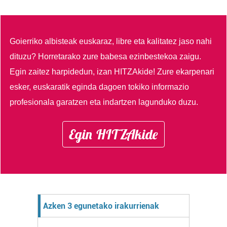
Goierriko albisteak euskaraz, libre eta kalitatez jaso nahi
dituzu?
Horretarako zure babesa ezinbestekoa zaigu.
Egin zaitez harpidedun, izan HITZAkide!
Zure ekarpenari
esker, euskaratik eginda dagoen tokiko informazio
profesionala garatzen eta indartzen lagunduko duzu.
Egin HITZAkide
Azken 3 egunetako irakurrienak