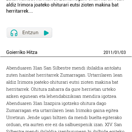
aldiz Irimora joateko ohiturari eutsi zioten makina bat
herritarrek....
Goierriko Hitza
2011
/
01
/
03
Abenduaren 31an San Silbestre mendi ibilaldia antolatu
zuten hainbat herritarrek Zumarragan. Urtarrilaren 1ean
aldiz Irimora joateko ohiturari eutsi zioten makina bat
herritarrek. Ohitura zaharra da gure herrietan urteko
azken egunean eta lehendabizikoan mendira igotzea.
Abenduaren 31an Izazpira igotzeko ohitura dago
Zumarragan eta urtarrilaren 1ean Irimoko gaina egitea
Urretxun. Jende ugari biltzen da mendi buelta egiterako
orduan, eta aurten ere ez da salbuespenik izan. XIV. San
Silbestre mendi ibilaldia izenburupean bi ibilbide egiteko