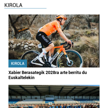
KIROLA
KIROLA
Xabier Berasategik 2028ra arte berritu du
Euskaltelekin