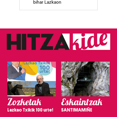
bihar Lazkaon
Zozketak
Eskaintzak
Lazkao Txikik 100 urte!
SANTIMAMIÑE