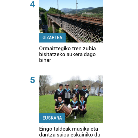
4
GIZARTEA
Ormaiztegiko tren zubia
bisitatzeko aukera dago
bihar
5
EUSKARA
Eingo taldeak musika eta
dantza saioa eskainiko du