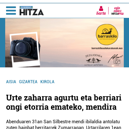
Sartu
AISIA
GIZARTEA
KIROLA
Urte zaharra agurtu eta berriari
ongi etorria emateko, mendira
Abenduaren 31an San Silbestre mendi ibilaldia antolatu
zuten hainbat herritarrek Zumarragan. Urtarrilaren 1ean