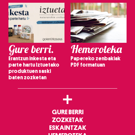
Gure berri.
Hemeroteka
Erantzun inkesta eta
Papereko zenbakiak
parte hartu Iztuetako
PDF formatuan
produktuen saski
baten zozketan
+
GURE BERRI
ZOZKETAK
ESKAINTZAK