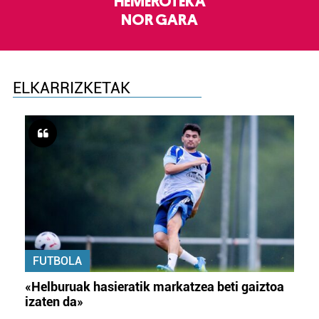
HEMEROTEKA
NOR GARA
ELKARRIZKETAK
FUTBOLA
«Helburuak hasieratik markatzea beti gaiztoa
izaten da»