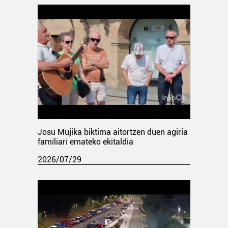
Josu Mujika biktima aitortzen duen agiria
familiari emateko ekitaldia
2026/07/29