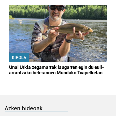
KIROLA
Unai Urkia zegamarrak laugarren egin du euli-
arrantzako beteranoen Munduko Txapelketan
Azken bideoak