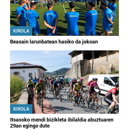
KIROLA
Beasain larunbatean hasiko da jokoan
KIROLA
Itsasoko mendi bizikleta ibilaldia abuztuaren
29an egingo dute