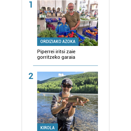
1
ORDIZIAKO AZOKA
Piperrei iritsi zaie
gorritzeko garaia
2
KIROLA