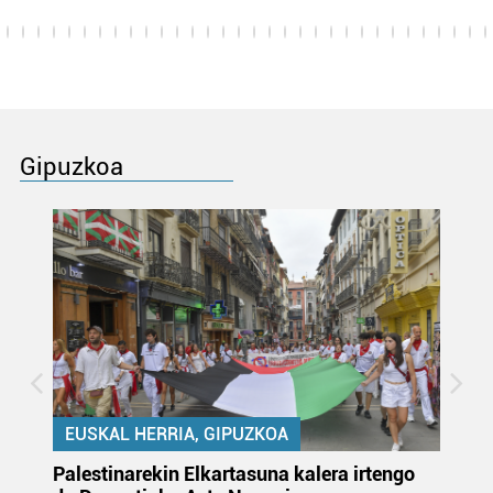
Gipuzkoa
EUSKAL HERRIA, GIPUZKOA
Palestinarekin Elkartasuna kalera irtengo
Do