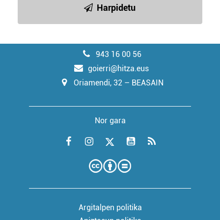
Harpidetu
943 16 00 56
goierri@hitza.eus
Oriamendi, 32 – BEASAIN
Nor gara
Argitalpen politika