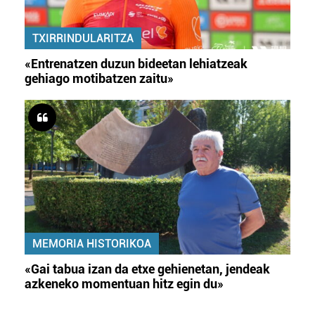
TXIRRINDULARITZA
«Entrenatzen duzun bideetan lehiatzeak
gehiago motibatzen zaitu»
MEMORIA HISTORIKOA
«Gai tabua izan da etxe gehienetan, jendeak
azkeneko momentuan hitz egin du»