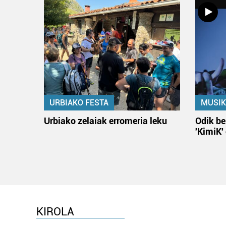
URBIAKO FESTA
MUSIK
Urbiako zelaiak erromeria leku
Odik be
'KimiK'
KIROLA