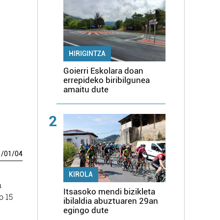
a
HIRIGINTZA
Goierri Eskolara doan
errepideko biribilgunea
amaitu dute
2
1
/
01
/
04
KIROLA
a
Itsasoko mendi bizikleta
o 15
ibilaldia abuztuaren 29an
egingo dute