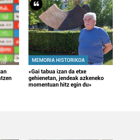
MEMORIA HISTORIKOA
tan
«Gai tabua izan da etxe
atzen
gehienetan, jendeak azkeneko
momentuan hitz egin du»