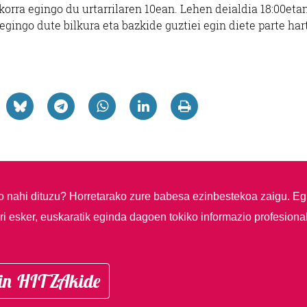
okorra egingo du urtarrilaren 10ean. Lehen deialdia 18:00eta
 egingo dute bilkura eta bazkide guztiei egin diete parte ha
so nahi dituzu?
Horretarako zure babesa ezinbestekoa zaigu. Eg
i esker, euskaratik eginda dagoen tokiko informazio profesiona
in HITZAkide