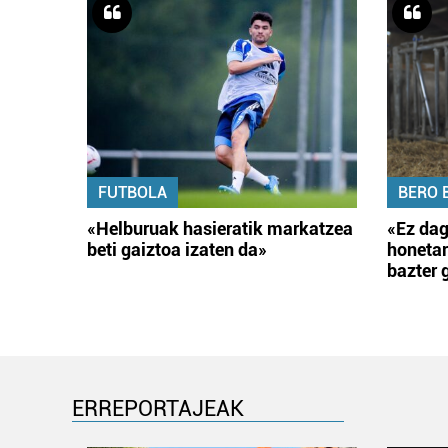
FUTBOLA
BERO 
«Helburuak hasieratik markatzea
«Ez dag
beti gaiztoa izaten da»
honetar
bazter 
ERREPORTAJEAK