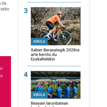
n da
rtzeko
3
KIROLA
Xabier Berasategik 2028ra
arte berritu du
Euskaltelekin
in
4
la
KIROLA
Beasain larunbatean