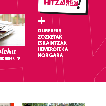
+
GURE BERRI
ZOZKETAK
ESKAINTZAK
teka
HEMEROTEKA
NOR GARA
nbakiak PDF