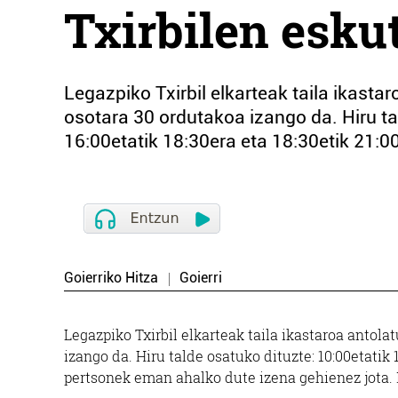
Txirbilen esku
Legazpiko Txirbil elkarteak taila ikastar
osotara 30 ordutakoa izango da. Hiru ta
16:00etatik 18:30era eta 18:30etik 21:0
Goierriko Hitza
Goierri
Legazpiko Txirbil elkarteak taila ikastaroa antola
izango da. Hiru talde osatuko dituzte: 10:00etatik 1
pertsonek eman ahalko dute izena gehienez jota. 