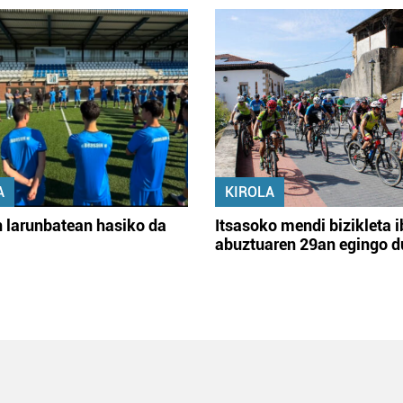
A
KIROLA
 larunbatean hasiko da
Itsasoko mendi bizikleta i
abuztuaren 29an egingo d