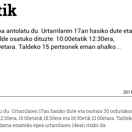
tik
oa antolatu du. Urtarrilaren 17an hasiko dute et
lde osatuko dituzte: 10:00etatik 12:30era,
0etara. Taldeko 15 pertsonek eman ahalko...
201
tu du. Urtarrilaren 17an hasiko dute eta osotara 30 ordutako
2:30era, 16:00etatik 18:30era eta 18:30etik 21:00etara. Taldek
Izena emateko epea urtarrilaren 14ean itxiko da.