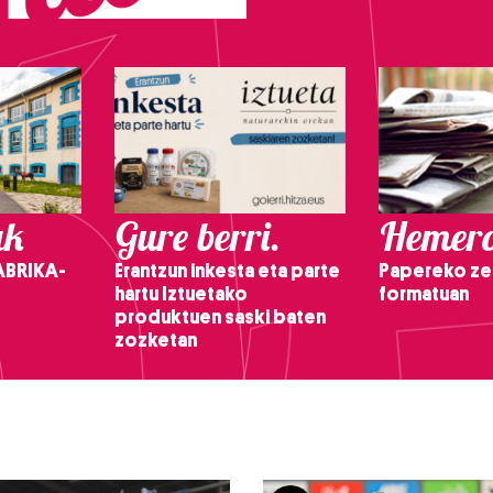
ak
Gure berri.
Hemero
ABRIKA-
Erantzun inkesta eta parte
Papereko ze
hartu Iztuetako
formatuan
produktuen saski baten
zozketan