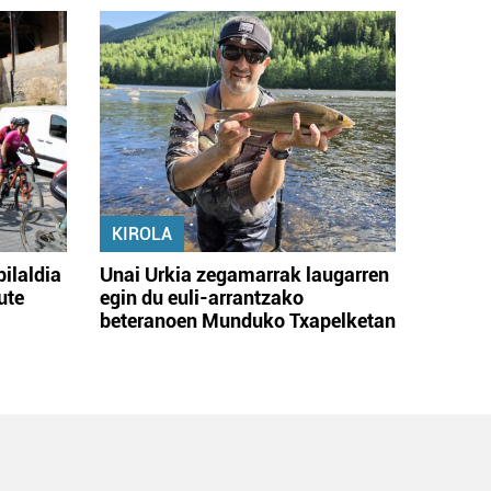
KIROLA
bilaldia
Unai Urkia zegamarrak laugarren
ute
egin du euli-arrantzako
beteranoen Munduko Txapelketan