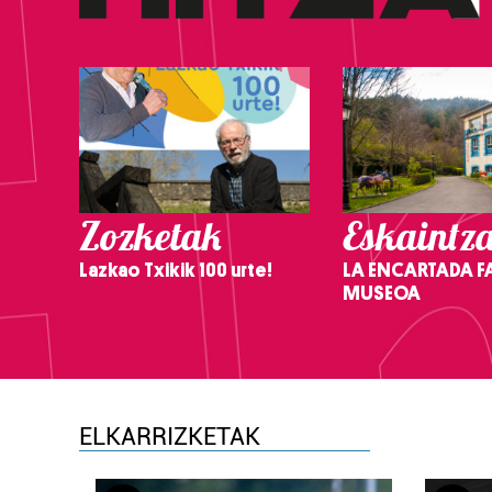
Zozketak
Eskaintz
Lazkao Txikik 100 urte!
LA ENCARTADA F
MUSEOA
ELKARRIZKETAK