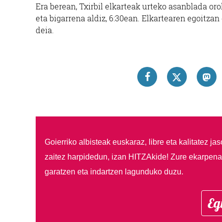
Era berean, Txirbil elkarteak urteko asanblada or
eta bigarrena aldiz, 6:30ean. Elkartearen egoitzan
deia.
Goierriko albisteak euskaraz, libre eta kalitatez ja
zaitez harpidedun, izan HITZAkide!
Zure ekarpenar
garatzen eta indartzen lagunduko duzu.
Eg