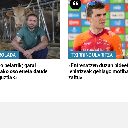
BOLADA
TXIRRINDULARITZA
o belarrik; garai
«Entrenatzen duzun bidee
ako oso erreta daude
lehiatzeak gehiago motib
guztiak»
zaitu»