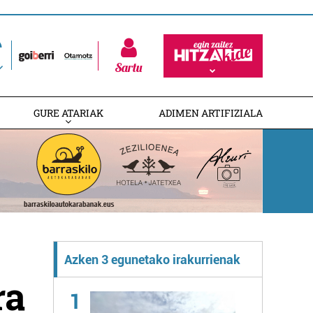
Sartu
GURE ATARIAK
ADIMEN ARTIFIZIALA
Azken 3 egunetako irakurrienak
ra
1