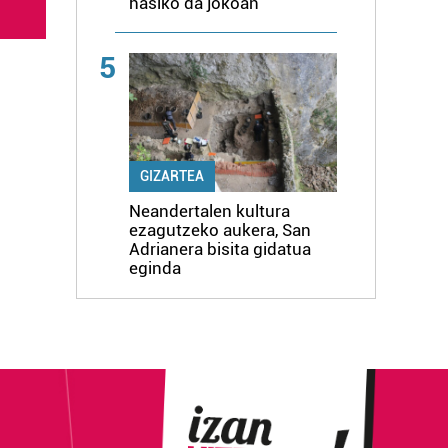
hasiko da jokoan
5
GIZARTEA
Neandertalen kultura
ezagutzeko aukera, San
Adrianera bisita gidatua
eginda