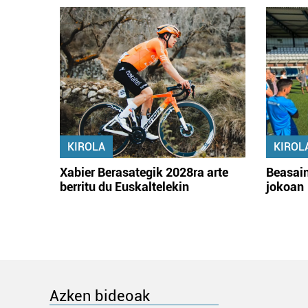
KIROLA
KIROL
Xabier Berasategik 2028ra arte
Beasain
berritu du Euskaltelekin
jokoan
Azken bideoak