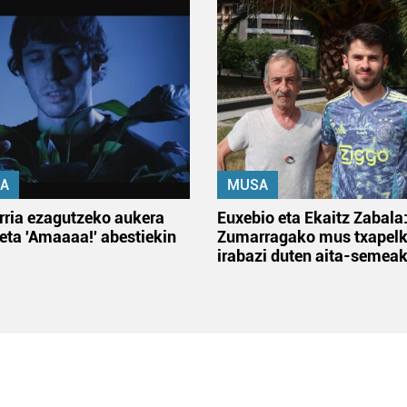
A
MUSA
rria ezagutzeko aukera
Euxebio eta Ekaitz Zabala
 eta 'Amaaaa!' abestiekin
Zumarragako mus txapelk
irabazi duten aita-semea