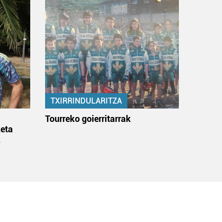
TXIRRINDULARITZA
:
Tourreko goierritarrak
eta
k