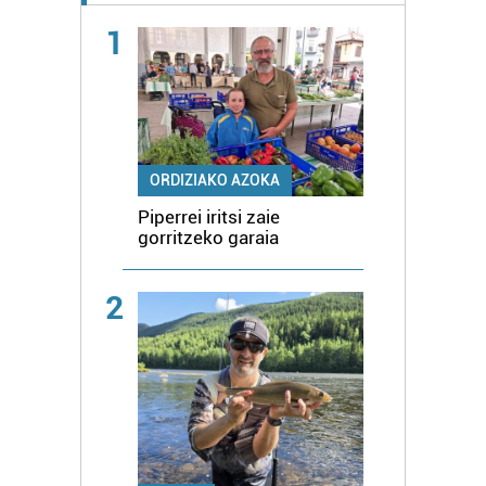
1
ORDIZIAKO AZOKA
Piperrei iritsi zaie
gorritzeko garaia
2