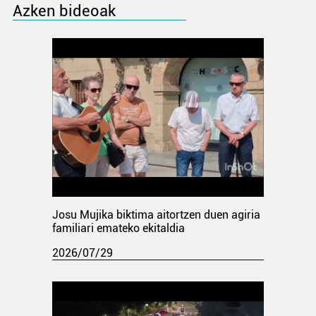
Azken bideoak
Josu Mujika biktima aitortzen duen agiria
familiari emateko ekitaldia
2026/07/29