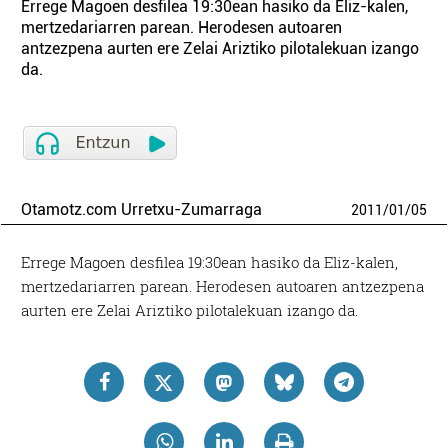
Errege Magoen desfilea 19:30ean hasiko da Eliz-kalen,
mertzedariarren parean. Herodesen autoaren
antzezpena aurten ere Zelai Ariztiko pilotalekuan izango
da.
Otamotz.com Urretxu-Zumarraga
2011
/
01
/
05
Errege Magoen desfilea 19:30ean hasiko da Eliz-kalen,
mertzedariarren parean. Herodesen autoaren antzezpena
aurten ere Zelai Ariztiko pilotalekuan izango da.