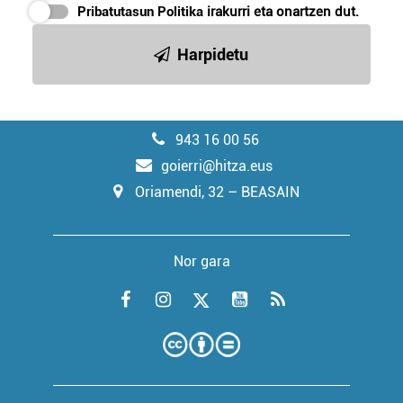
Pribatutasun Politika
irakurri eta onartzen dut.
Harpidetu
943 16 00 56
goierri@hitza.eus
Oriamendi, 32 – BEASAIN
Nor gara