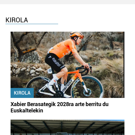
zure baimena Cookieen adierazpenean.
Webgune honek cookie propioak eta hirugarrenen cookie-
KIROLA
fitxategiak erabiltzen ditu. Zure esperientzia eta
zerbitzuak hobetzeko asmoz, cookie teknologiaz
baliatzen gara. Ohar hau onartuz gero, teknologia hori
erabiltzeko baimen esplizitua ematen diguzu.
Gehiago
irakurri
KIROLA
Xabier Berasategik 2028ra arte berritu du
Euskaltelekin