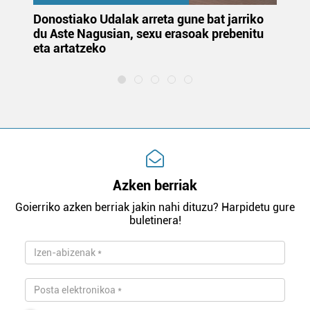
Donostiako Udalak arreta gune bat jarriko
Ur
du Aste Nagusian, sexu erasoak prebenitu
es
eta artatzeko
lu
Azken berriak
Goierriko azken berriak jakin nahi dituzu? Harpidetu gure
buletinera!