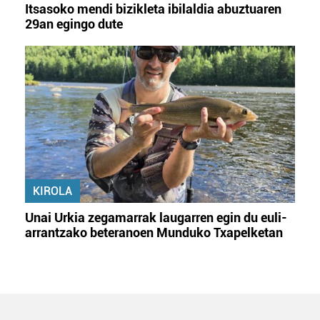
Itsasoko mendi bizikleta ibilaldia abuztuaren
29an egingo dute
KIROLA
Unai Urkia zegamarrak laugarren egin du euli-
arrantzako beteranoen Munduko Txapelketan