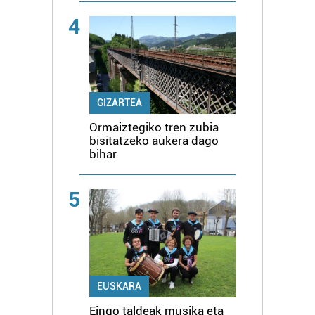
4
GIZARTEA
Ormaiztegiko tren zubia
bisitatzeko aukera dago
bihar
5
EUSKARA
Eingo taldeak musika eta