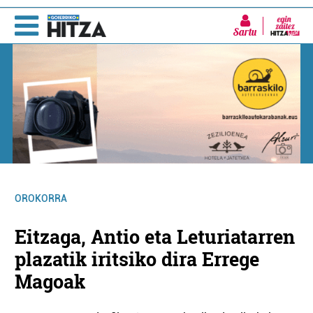
Sartu
OROKORRA
Eitzaga, Antio eta Leturiatarren
plazatik iritsiko dira Errege
Magoak