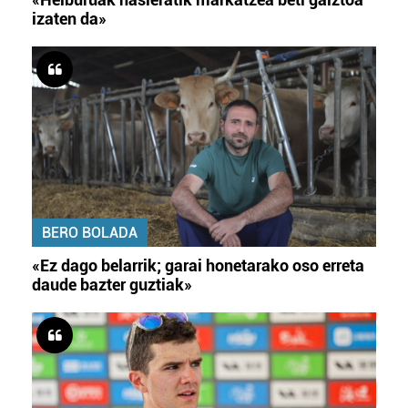
izaten da»
BERO BOLADA
«Ez dago belarrik; garai honetarako oso erreta
daude bazter guztiak»