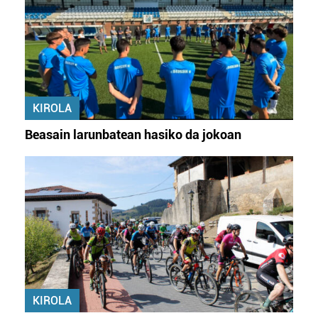
KIROLA
Beasain larunbatean hasiko da jokoan
KIROLA