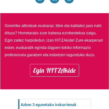
Goierriko albisteak euskaraz, libre eta kalitatez jaso nahi
dituzu?
Horretarako zure babesa ezinbestekoa zaigu.
Egin zaitez harpidedun, izan HITZAkide!
Zure ekarpenari
esker, euskaratik eginda dagoen tokiko informazio
profesionala garatzen eta indartzen lagunduko duzu.
Egin HITZAkide
Azken 3 egunetako irakurrienak