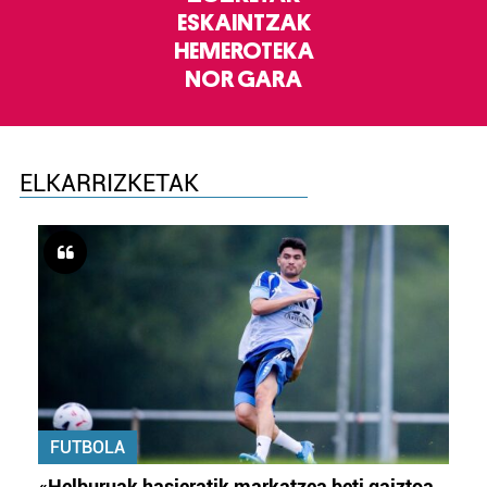
ESKAINTZAK
HEMEROTEKA
NOR GARA
ELKARRIZKETAK
FUTBOLA
«Helburuak hasieratik markatzea beti gaiztoa