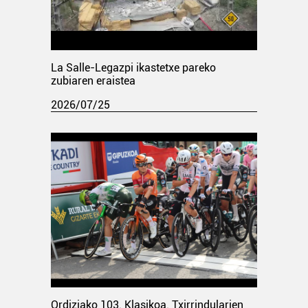
La Salle-Legazpi ikastetxe pareko
zubiaren eraistea
2026/07/25
Ordiziako 103. Klasikoa. Txirrindularien