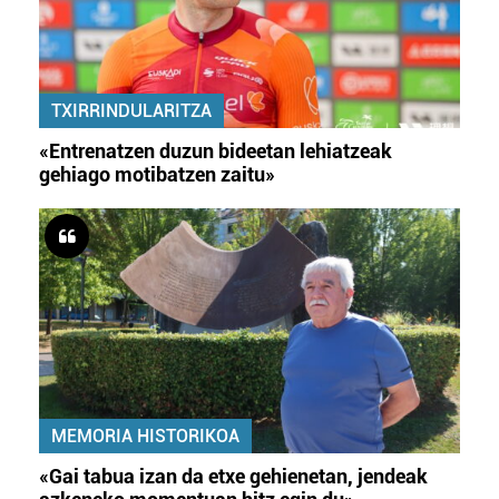
TXIRRINDULARITZA
«Entrenatzen duzun bideetan lehiatzeak
gehiago motibatzen zaitu»
MEMORIA HISTORIKOA
«Gai tabua izan da etxe gehienetan, jendeak