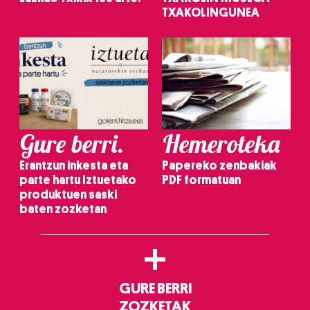
TXAKOLINGUNEA
Gure berri.
Hemeroteka
Erantzun inkesta eta
Papereko zenbakiak
parte hartu Iztuetako
PDF formatuan
produktuen saski
baten zozketan
+
GURE BERRI
ZOZKETAK