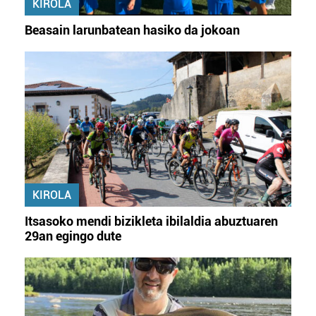
KIROLA
Beasain larunbatean hasiko da jokoan
KIROLA
Itsasoko mendi bizikleta ibilaldia abuztuaren
29an egingo dute