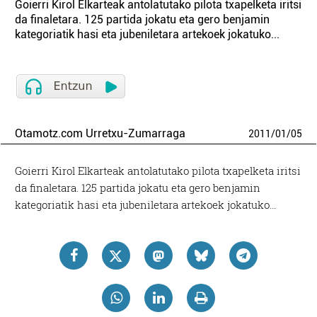
Goierri Kirol Elkarteak antolatutako pilota txapelketa iritsi
da finaletara. 125 partida jokatu eta gero benjamin
kategoriatik hasi eta jubeniletara artekoek jokatuko...
Otamotz.com Urretxu-Zumarraga
2011
/
01
/
05
Goierri Kirol Elkarteak antolatutako pilota txapelketa iritsi
da finaletara. 125 partida jokatu eta gero benjamin
kategoriatik hasi eta jubeniletara artekoek jokatuko…