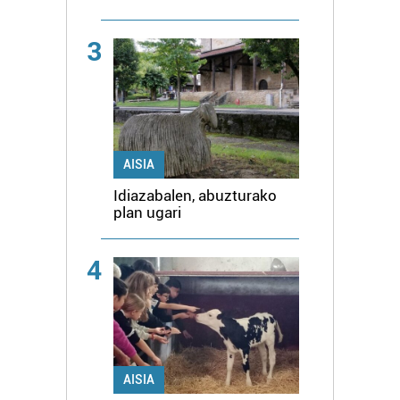
3
AISIA
Idiazabalen, abuzturako
plan ugari
4
AISIA