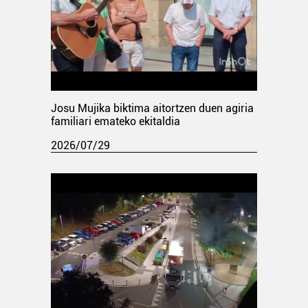
Josu Mujika biktima aitortzen duen agiria
familiari emateko ekitaldia
2026/07/29