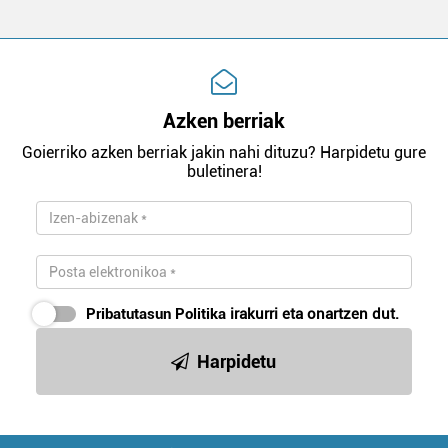
Azken berriak
Goierriko azken berriak jakin nahi dituzu? Harpidetu gure
buletinera!
Pribatutasun Politika
irakurri eta onartzen dut.
Harpidetu