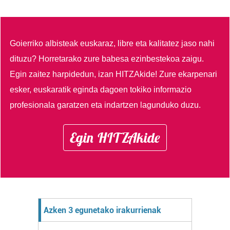
Goierriko albisteak euskaraz, libre eta kalitatez jaso nahi
dituzu?
Horretarako zure babesa ezinbestekoa zaigu.
Egin zaitez harpidedun, izan HITZAkide!
Zure ekarpenari
esker, euskaratik eginda dagoen tokiko informazio
profesionala garatzen eta indartzen lagunduko duzu.
Egin HITZAkide
Azken 3 egunetako irakurrienak