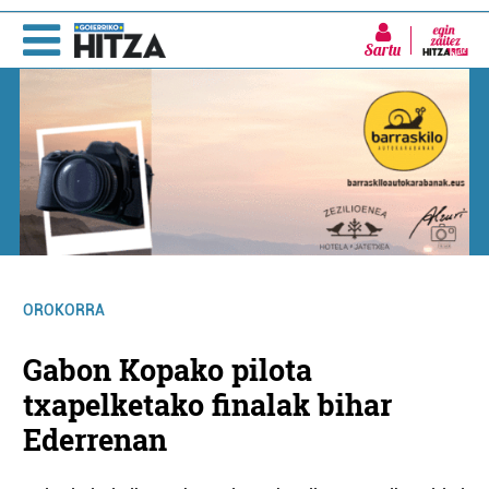
Sartu
OROKORRA
Gabon Kopako pilota
txapelketako finalak bihar
Ederrenan