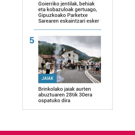
Goierriko jentilak, behiak
eta kobazuloak gertuago,
Gipuzkoako Parketxe
Sarearen eskaintzari esker
5
JAIAK
Brinkolako jaiak aurten
abuztuaren 28tik 30era
ospatuko dira