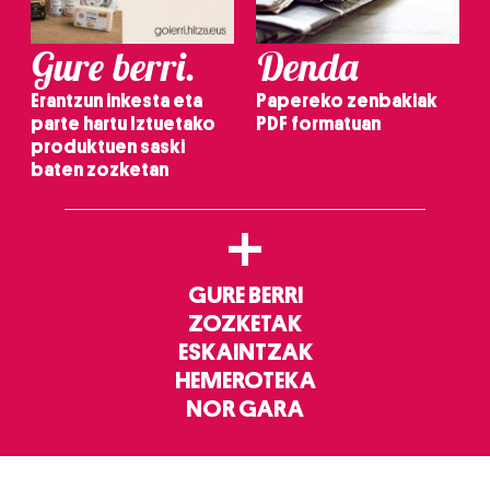
Gure berri.
Denda
Erantzun inkesta eta
Papereko zenbakiak
parte hartu Iztuetako
PDF formatuan
produktuen saski
baten zozketan
+
GURE BERRI
ZOZKETAK
ESKAINTZAK
HEMEROTEKA
NOR GARA