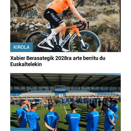
fitxategiak erabiltzen ditu. Zure esperientzia eta
zerbitzuak hobetzeko asmoz, cookie teknologiaz
baliatzen gara. Ohar hau onartuz gero, teknologia hori
erabiltzeko baimen esplizitua ematen diguzu.
Gehiago
irakurri
KIROLA
Xabier Berasategik 2028ra arte berritu du
Euskaltelekin