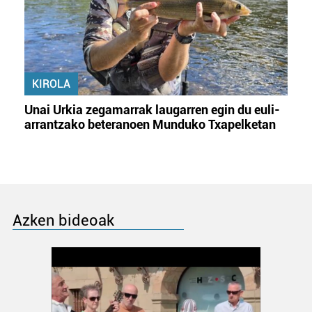
KIROLA
Unai Urkia zegamarrak laugarren egin du euli-
arrantzako beteranoen Munduko Txapelketan
Azken bideoak