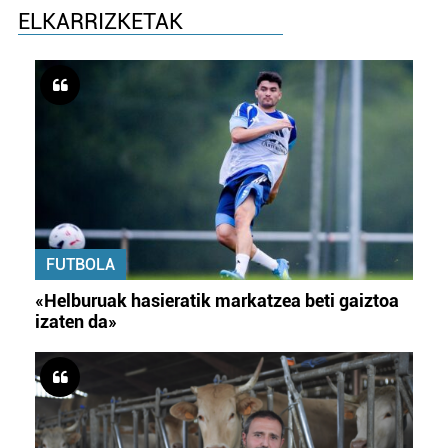
ELKARRIZKETAK
FUTBOLA
«Helburuak hasieratik markatzea beti gaiztoa
izaten da»