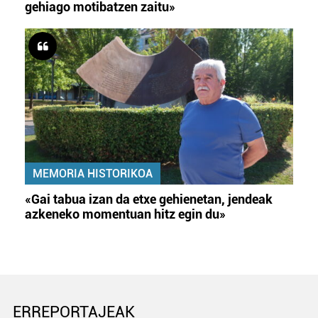
gehiago motibatzen zaitu»
MEMORIA HISTORIKOA
«Gai tabua izan da etxe gehienetan, jendeak
azkeneko momentuan hitz egin du»
ERREPORTAJEAK