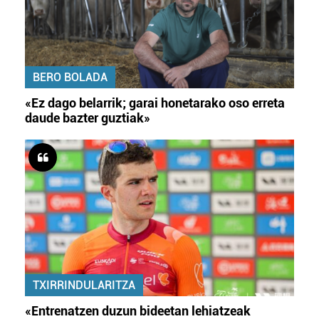
BERO BOLADA
«Ez dago belarrik; garai honetarako oso erreta
daude bazter guztiak»
TXIRRINDULARITZA
«Entrenatzen duzun bideetan lehiatzeak