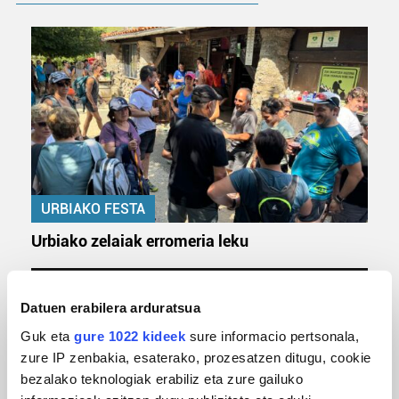
URBIAKO FESTA
Urbiako zelaiak erromeria leku
Datuen erabilera arduratsua
Guk eta
gure 1022 kideek
sure informacio pertsonala,
zure IP zenbakia, esaterako, prozesatzen ditugu, cookie
bezalako teknologiak erabiliz eta zure gailuko