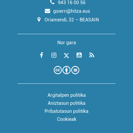
943 16 00 56
goierri@hitza.eus
Oriamendi, 32 – BEASAIN
Nor gara
Argitalpen politika
Aniztasun politika
Pribatutasun politika
Cookieak