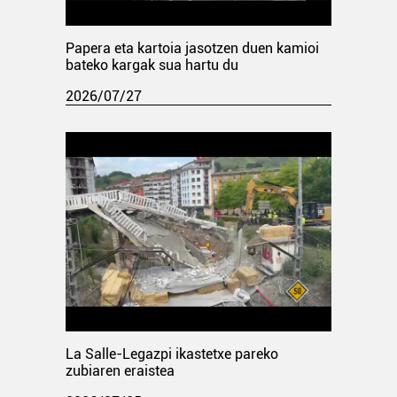
Papera eta kartoia jasotzen duen kamioi
bateko kargak sua hartu du
2026/07/27
La Salle-Legazpi ikastetxe pareko
zubiaren eraistea