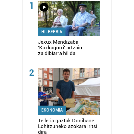
1
HILBERRIA
Jexux Mendizabal
'Kaxkagorri' artzain
zaldibiarra hil da
2
EKONOMIA
Telleria gaztak Donibane
Lohitzuneko azokara iritsi
dira