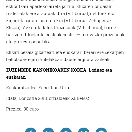
ezkontzari aparteko arreta jarrita. Elizaren ondasun
materialak ere arautuak dira (V. liburua), delituek eta
zigorrek badute beren tokia (VI. liburua: Zehapenak
Elizan). Azkenik datoz Prozesuak (VII. liburua), barne
hartzen dituelarik, besteak beste, ezkontzazko prozesuak
eta prozesu penalak».
Elizari bezala gizarteari eta euskarari berari ere «ekarpen
baliotsua» egin diotelakoan daude argitaratzaileak.
ZUZENBIDE KANONIKOAREN KODEA. Latinez eta
euskaraz.
Euskaratzailea: Sebastian Uria
Idatz, Donostia 2010, orrialdeak XLII+802
Prezioa: 30 euro.