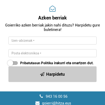
Azken berriak
Goierriko azken berriak jakin nahi dituzu? Harpidetu gure
buletinera!
Pribatutasun Politika
irakurri eta onartzen dut.
Harpidetu
943 16 00 56
goierri@hitza.eus