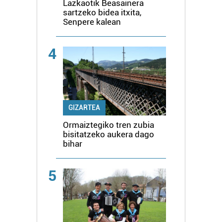
Lazkaotik Beasainera
sartzeko bidea itxita,
Senpere kalean
4
GIZARTEA
Ormaiztegiko tren zubia
bisitatzeko aukera dago
bihar
5