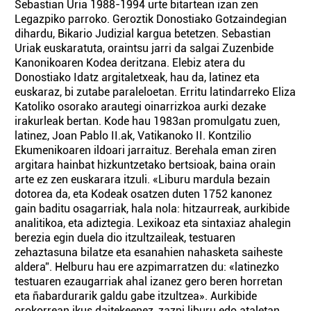
Sebastian Uria 1988-1994 urte bitartean izan zen
Legazpiko parroko. Geroztik Donostiako Gotzaindegian
dihardu, Bikario Judizial kargua betetzen. Sebastian
Uriak euskaratuta, oraintsu jarri da salgai Zuzenbide
Kanonikoaren Kodea deritzana. Elebiz atera du
Donostiako Idatz argitaletxeak, hau da, latinez eta
euskaraz, bi zutabe paraleloetan. Erritu latindarreko Eliza
Katoliko osorako arautegi oinarrizkoa aurki dezake
irakurleak bertan. Kode hau 1983an promulgatu zuen,
latinez, Joan Pablo II.ak, Vatikanoko II. Kontzilio
Ekumenikoaren ildoari jarraituz. Berehala eman ziren
argitara hainbat hizkuntzetako bertsioak, baina orain
arte ez zen euskarara itzuli. «Liburu mardula bezain
dotorea da, eta Kodeak osatzen duten 1752 kanonez
gain baditu osagarriak, hala nola: hitzaurreak, aurkibide
analitikoa, eta adiztegia. Lexikoaz eta sintaxiaz ahalegin
berezia egin duela dio itzultzaileak, testuaren
zehaztasuna bilatze eta esanahien nahasketa saiheste
aldera”. Helburu hau ere azpimarratzen du: «latinezko
testuaren ezaugarriak ahal izanez gero beren horretan
eta ñabardurarik galdu gabe itzultzea». Aurkibide
orokorrean ikus daitekeenez, zazpi liburu edo ataletan