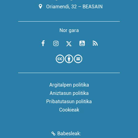
Oriamendi, 32 – BEASAIN
Nor gara
Argitalpen politika
Aniztasun politika
Pribatutasun politika
Cookieak
Babesleak: