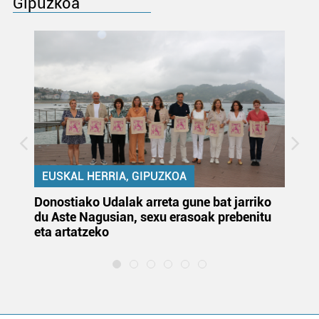
Gipuzkoa
EUSKAL HERRIA, GIPUZKOA
Donostiako Udalak arreta gune bat jarriko
Ur
du Aste Nagusian, sexu erasoak prebenitu
es
eta artatzeko
lu