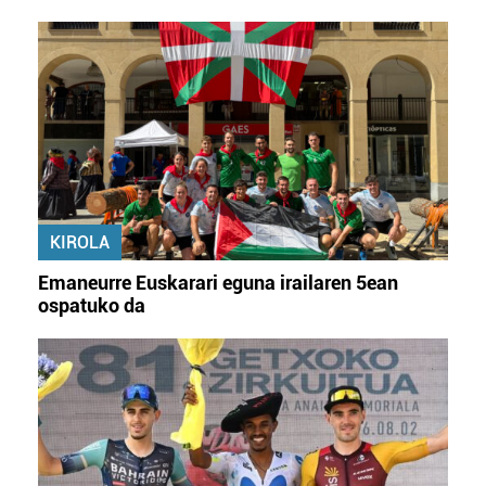
KIROLA
Emaneurre Euskarari eguna irailaren 5ean
ospatuko da