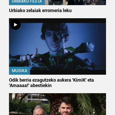
URBIAKO FESTA
Urbiako zelaiak erromeria leku
MUSIKA
Odik berria ezagutzeko aukera 'KimiK' eta
'Amaaaa!' abestiekin