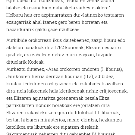
egin duela dio itzultzaileak, testuaren zehaztasuna
bilatze eta esanahien nahasketa saiheste aldera”.
Helburu hau ere azpimarratzen du: «latinezko testuaren
ezaugarriak ahal izanez gero beren horretan eta
ñabardurarik galdu gabe itzultzea».
Aurkibide orokorrean ikus daitekeenez, zazpi liburu edo
ataletan banatuak dira 1752 kanonak, Elizaren esparru
guztiak, era zabalean nahiz murritzagoan, hizpide
dituelarik Kodeak.
Aurkeztu dutenez, «Arau orokorren ondoren (I. liburua),
Jainkoaren herria deritzan liburuan (II.a), adibidez,
kristau-fededunen obligazioak eta eskubideak azaltzen
dira, nola laikoenak hala klerikoenak nahiz erlijiosoenak,
eta Elizaren agintaritza gorenarenak bezala Eliza
partikularren nondik norakoak ere jorratzen dira.
Elizaren irakasteko zeregina du titulutzat III. liburuak,
bertan hitzaren ministerioa, misio-ekintza, hezkuntza
katolikoa eta liburuak ere aipatzen direlarik.
Sakramentuak xehetzen ditu gehienbat IV. liburuak,