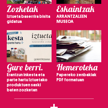
Zozketak
Eskaintzak
Iztueta baserrira bisita
ARRANTZALEEN
gidatua
MUSEOA
Gure berri.
Hemeroteka
Erantzun inkesta eta
Papereko zenbakiak
parte hartu Iztuetako
PDF formatuan
produktuen saski
baten zozketan
+