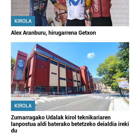
KIROLA
Alex Aranburu, hirugarrena Getxon
KIROLA
Zumarragako Udalak kirol teknikariaren
lanpostua aldi baterako betetzeko deialdia ireki
du