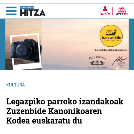
Sartu
KULTURA
Legazpiko parroko izandakoak
Zuzenbide Kanonikoaren
Kodea euskaratu du