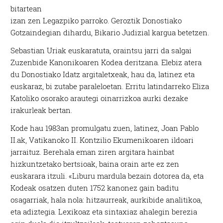
bitartean
izan zen Legazpiko parroko. Geroztik Donostiako
Gotzaindegian dihardu, Bikario Judizial kargua betetzen.
Sebastian Uriak euskaratuta, oraintsu jarri da salgai
Zuzenbide Kanonikoaren Kodea deritzana. Elebiz atera
du Donostiako Idatz argitaletxeak, hau da, latinez eta
euskaraz, bi zutabe paraleloetan. Erritu latindarreko Eliza
Katoliko osorako arautegi oinarrizkoa aurki dezake
irakurleak bertan.
Kode hau 1983an promulgatu zuen, latinez, Joan Pablo
II.ak, Vatikanoko II. Kontzilio Ekumenikoaren ildoari
jarraituz. Berehala eman ziren argitara hainbat
hizkuntzetako bertsioak, baina orain arte ez zen
euskarara itzuli. «Liburu mardula bezain dotorea da, eta
Kodeak osatzen duten 1752 kanonez gain baditu
osagarriak, hala nola: hitzaurreak, aurkibide analitikoa,
eta adiztegia. Lexikoaz eta sintaxiaz ahalegin berezia