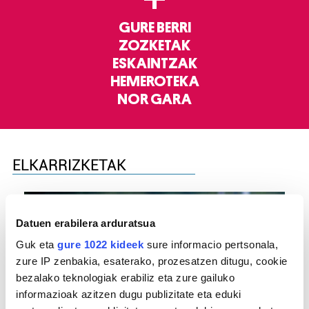
GURE BERRI
ZOZKETAK
ESKAINTZAK
HEMEROTEKA
NOR GARA
ELKARRIZKETAK
Datuen erabilera arduratsua
Guk eta
gure 1022 kideek
sure informacio pertsonala,
zure IP zenbakia, esaterako, prozesatzen ditugu, cookie
bezalako teknologiak erabiliz eta zure gailuko
informazioak azitzen dugu publizitate eta eduki