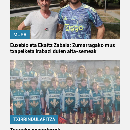
MUSA
Euxebio eta Ekaitz Zabala: Zumarragako mus
txapelketa irabazi duten aita-semeak
TXIRRINDULARITZA
Tourreko goierritarrak