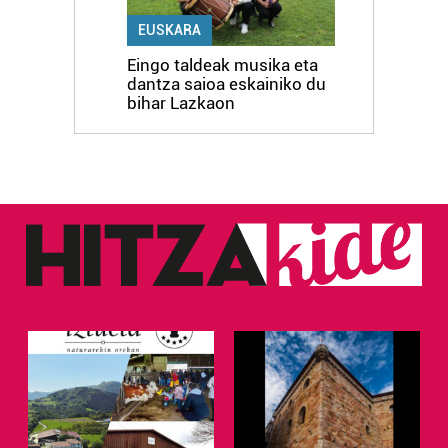
EUSKARA
Eingo taldeak musika eta
dantza saioa eskainiko du
bihar Lazkaon