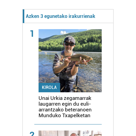
Azken 3 egunetako irakurrienak
1
KIROLA
Unai Urkia zegamarrak
laugarren egin du euli-
arrantzako beteranoen
Munduko Txapelketan
2