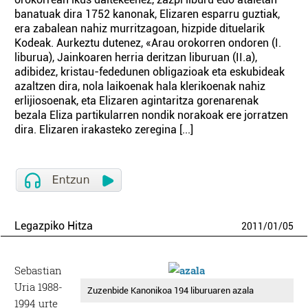
banatuak dira 1752 kanonak, Elizaren esparru guztiak,
era zabalean nahiz murritzagoan, hizpide dituelarik
Kodeak. Aurkeztu dutenez, «Arau orokorren ondoren (I.
liburua), Jainkoaren herria deritzan liburuan (II.a),
adibidez, kristau-fededunen obligazioak eta eskubideak
azaltzen dira, nola laikoenak hala klerikoenak nahiz
erlijiosoenak, eta Elizaren agintaritza gorenarenak
bezala Eliza partikularren nondik norakoak ere jorratzen
dira. Elizaren irakasteko zeregina [...]
Legazpiko Hitza
2011
/
01
/
05
Sebastian
Uria 1988-
Zuzenbide Kanonikoa 194 liburuaren azala
1994 urte