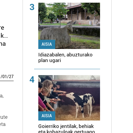
3
re
ak…
ena
AISIA
Idiazabalen, abuzturako
plan ugari
4
1
/
01
/
27
a,
AISIA
dute
eta
Goierriko jentilak, behiak
eta kobazuloak gertuago,