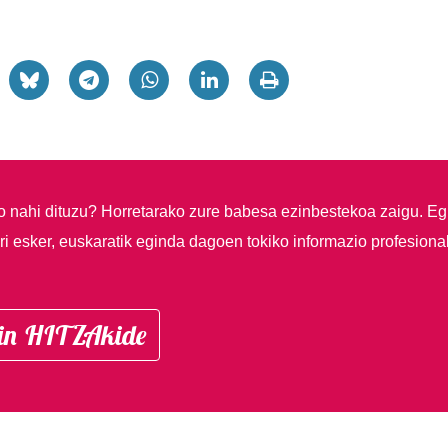
so nahi dituzu?
Horretarako zure babesa ezinbestekoa zaigu. Eg
i esker, euskaratik eginda dagoen tokiko informazio profesiona
in HITZAkide