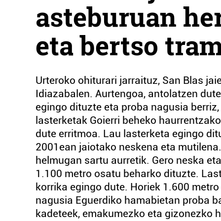
asteburuan herr
eta bertso tra
Urteroko ohiturari jarraituz, San Blas j
Idiazabalen. Aurtengoa, antolatzen dute
egingo dituzte eta proba nagusia berriz
lasterketak Goierri beheko haurrentzako
dute erritmoa. Lau lasterketa egingo di
2001ean jaiotako neskena eta mutilena.
helmugan sartu aurretik. Gero neska eta 
1.100 metro osatu beharko dituzte. Last
korrika egingo dute. Horiek 1.600 metro
nagusia Eguerdiko hamabietan proba ba
kadeteek, emakumezko eta gizonezko h