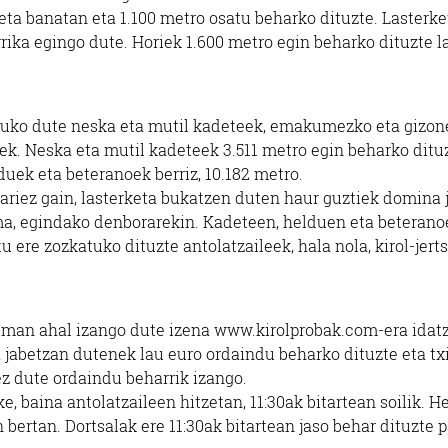
keta banatan eta 1.100 metro osatu beharko dituzte. Lasterke
rrika egingo dute. Horiek 1.600 metro egin beharko dituzte l
tuko dute neska eta mutil kadeteek, emakumezko eta gizon
. Neska eta mutil kadeteek 3.511 metro egin beharko ditu
duek eta beteranoek berriz, 10.182 metro.
ariez gain, lasterketa bukatzen duten haur guztiek domina 
ma, egindako denborarekin. Kadeteen, helduen eta beteran
 ere zozkatuko dituzte antolatzaileek, hala nola, kirol-jert
eman ahal izango dute izena www.kirolprobak.com-era idatz
 jabetzan dutenek lau euro ordaindu beharko dituzte eta tx
ez dute ordaindu beharrik izango.
, baina antolatzaileen hitzetan, 11:30ak bitartean soilik. H
bertan. Dortsalak ere 11:30ak bitartean jaso behar dituzte p