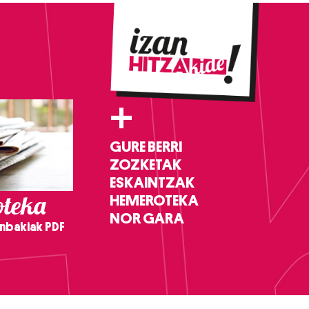
+
GURE BERRI
ZOZKETAK
ESKAINTZAK
teka
HEMEROTEKA
NOR GARA
nbakiak PDF