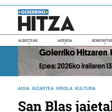
ALBISTEAK
AGENDA
KOMUNITA
AGENDAN PARTE HARTU
AISIA
GIZARTEA
KIROLA
KULTURA
San Blas jaiet