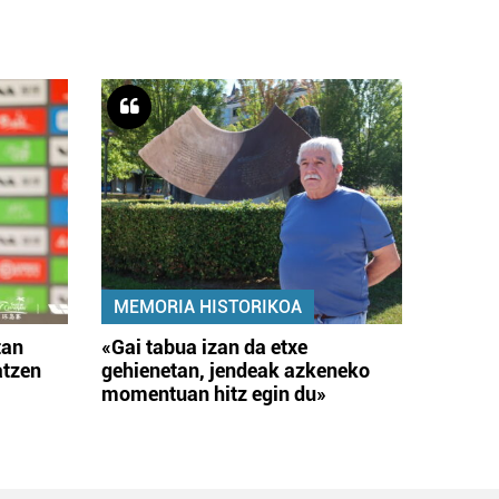
MEMORIA HISTORIKOA
tan
«Gai tabua izan da etxe
atzen
gehienetan, jendeak azkeneko
momentuan hitz egin du»