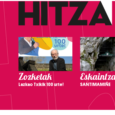
Zozketak
Eskaintz
Lazkao Txikik 100 urte!
SANTIMAMIÑE