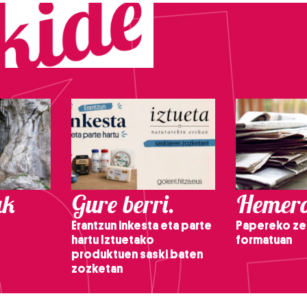
ak
Gure berri.
Hemero
Erantzun inkesta eta parte
Papereko ze
hartu Iztuetako
formatuan
produktuen saski baten
zozketan