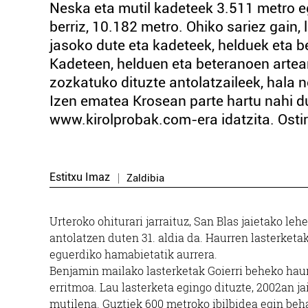
Neska eta mutil kadeteek 3.511 metro e
berriz, 10.182 metro. Ohiko sariez gain
jasoko dute eta kadeteek, helduek eta 
Kadeteen, helduen eta beteranoen artean
zozkatuko dituzte antolatzaileek, hala no
Izen ematea Krosean parte hartu nahi d
www.kirolprobak.com-era idatzita. Ostiral
Estitxu Imaz
Zaldibia
Urteroko ohiturari jarraituz, San Blas jaietako le
antolatzen duten 31. aldia da. Haurren lasterketak
eguerdiko hamabietatik aurrera.
Benjamin mailako lasterketak Goierri beheko haur
erritmoa. Lau lasterketa egingo dituzte, 2002an j
mutilena. Guztiek 600 metroko ibilbidea egin beh