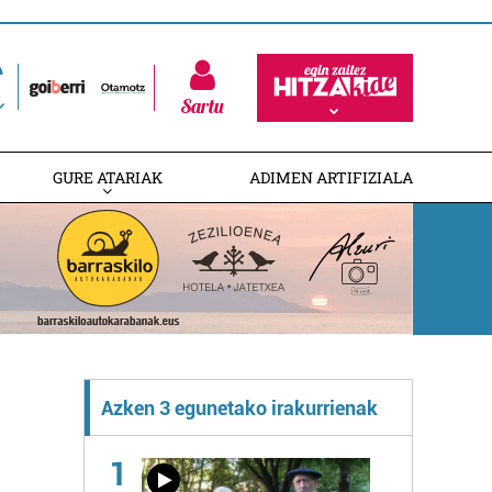
Sartu
GURE ATARIAK
ADIMEN ARTIFIZIALA
Azken 3 egunetako irakurrienak
1