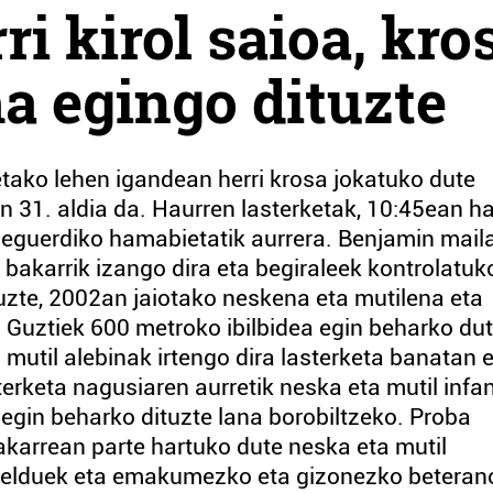
i kirol saioa, kro
ma egingo dituzte
aietako lehen igandean herri krosa jokatuko dute
n 31. aldia da. Haurren lasterketak, 10:45ean ha
, eguerdiko hamabietatik aurrera. Benjamin mail
 bakarrik izango dira eta begiraleek kontrolatuk
tuzte, 2002an jaiotako neskena eta mutilena eta
 Guztiek 600 metroko ibilbidea egin beharko du
mutil alebinak irtengo dira lasterketa banatan 
erketa nagusiaren aurretik neska eta mutil infan
 egin beharko dituzte lana borobiltzeko. Proba
karrean parte hartuko dute neska eta mutil
elduek eta emakumezko eta gizonezko beteran