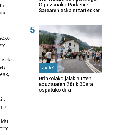
Gipuzkoako Parketxe
ta
Sarearen eskaintzari esker
ana
5
ezko
zte
jasoko
oen
JAIAK
seak,
Brinkolako jaiak aurten
abuztuaren 28tik 30era
ospatuko dira
ita.
ipa
eldu
arte