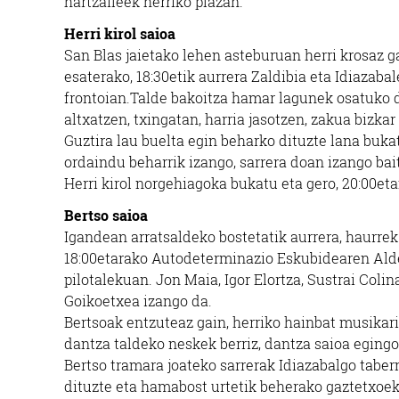
hartzaileek herriko plazan.
Herri kirol saioa
San Blas jaietako lehen asteburuan herri krosaz ga
esaterako, 18:30etik aurrera Zaldibia eta Idiazaba
frontoian.Talde bakoitza hamar lagunek osatuko du
altxatzen, txingatan, harria jasotzen, zakua bizka
Guztira lau buelta egin beharko dituzte lana bukat
ordaindu beharrik izango, sarrera doan izango bai
Herri kirol norgehiagoka bukatu eta gero, 20:00et
Bertso saioa
Igandean arratsaldeko bostetatik aurrera, haurrek
18:00etarako Autodeterminazio Eskubidearen Alde
pilotalekuan. Jon Maia, Igor Elortza, Sustrai Coli
Goikoetxea izango da.
Bertsoak entzuteaz gain, herriko hainbat musikar
dantza taldeko neskek berriz, dantza saioa egingo
Bertso tramara joateko sarrerak Idiazabalgo tab
dituzte eta hamabost urtetik beherako gaztetxoek 