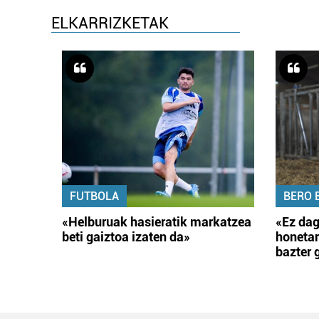
ELKARRIZKETAK
FUTBOLA
BERO 
«Helburuak hasieratik markatzea
«Ez dag
beti gaiztoa izaten da»
honetar
bazter 