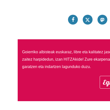
Goierriko albisteak euskaraz, libre eta kalitatez ja
zaitez harpidedun, izan HITZAkide!
Zure ekarpenar
garatzen eta indartzen lagunduko duzu.
Eg