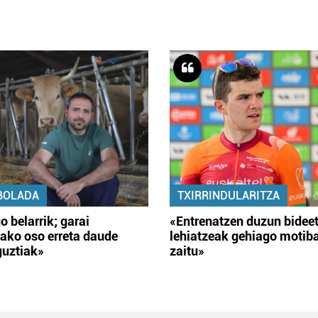
BOLADA
TXIRRINDULARITZA
o belarrik; garai
«Entrenatzen duzun bidee
ako oso erreta daude
lehiatzeak gehiago motib
guztiak»
zaitu»