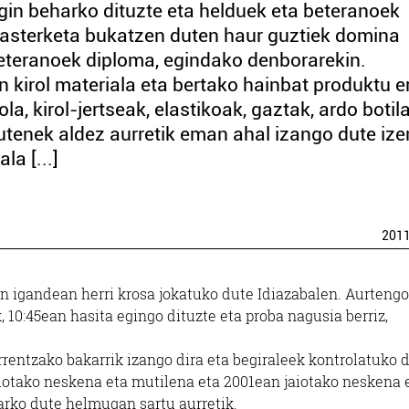
gin beharko dituzte eta helduek eta beteranoek
, lasterketa bukatzen duten haur guztiek domina
beteranoek diploma, egindako denborarekin.
 kirol materiala eta bertako hainbat produktu e
la, kirol-jertseak, elastikoak, gaztak, ardo botil
utenek aldez aurretik eman ahal izango dute iz
a [...]
201
hen igandean herri krosa jokatuko dute Idiazabalen. Aurtengo
, 10:45ean hasita egingo dituzte eta proba nagusia berriz,
rentzako bakarrik izango dira eta begiraleek kontrolatuko 
aiotako neskena eta mutilena eta 2001ean jaiotako neskena 
arko dute helmugan sartu aurretik.