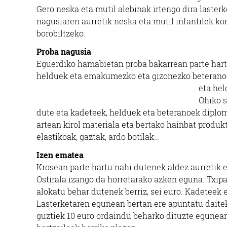
Gero neska eta mutil alebinak irtengo dira laster
nagusiaren aurretik neska eta mutil infantilek ko
borobiltzeko.
Proba nagusia
Eguerdiko hamabietan proba bakarrean parte har
helduek eta emakumezko eta gizonezko beteranoek
eta hel
Ohiko s
dute eta kadeteek, helduek eta beteranoek diplo
artean kirol materiala eta bertako hainbat produktu
elastikoak, gaztak, ardo botilak…
Izen ematea
Krosean parte hartu nahi dutenek aldez aurretik 
Ostirala izango da horretarako azken eguna. Txipa
alokatu behar dutenek berriz, sei euro. Kadeteek 
Lasterketaren egunean bertan ere apuntatu daiteke
guztiek 10 euro ordaindu beharko dituzte egunean 