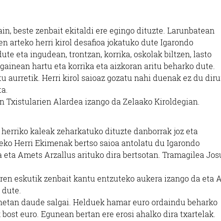
in, beste zenbait ekitaldi ere egingo dituzte. Larunbatean
len arteko herri kirol desafioa jokatuko dute Igarondo
te eta ingudean, trontzan, korrika, oskolak biltzen, lasto
r gainean hartu eta korrika eta aizkoran aritu beharko dute.
u aurretik. Herri kirol saioaz gozatu nahi duenak ez du diru
ta.
an Txistularien Alardea izango da Zelaako Kiroldegian.
 herriko kaleak zeharkatuko dituzte danborrak joz eta
ko Herri Ekimenak bertso saioa antolatu du Igarondo
na eta Amets Arzallus arituko dira bertsotan. Tramagilea Jos
iren eskutik zenbait kantu entzuteko aukera izango da eta 
 dute.
ernetan daude salgai. Helduek hamar euro ordaindu beharko
bost euro. Egunean bertan ere erosi ahalko dira txartelak.