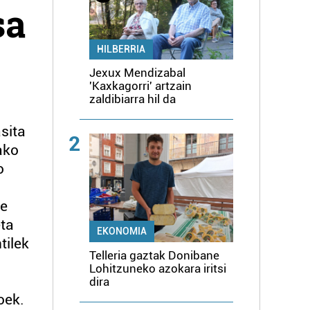
sa
HILBERRIA
Jexux Mendizabal
'Kaxkagorri' artzain
zaldibiarra hil da
sita
2
ako
o
te
eta
EKONOMIA
tilek
Telleria gaztak Donibane
Lohitzuneko azokara iritsi
dira
oek.