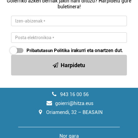
Goierriko azken berriak jakin nahi dituzu? Harpidetu gure
buletinera!
Pribatutasun Politika
irakurri eta onartzen dut.
Harpidetu
943 16 00 56
goierri@hitza.eus
Oriamendi, 32 – BEASAIN
Nor gara