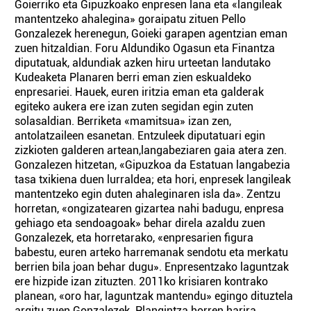
Goierriko eta Gipuzkoako enpresen lana eta «langileak
mantentzeko ahalegina» goraipatu zituen Pello
Gonzalezek herenegun, Goieki garapen agentzian eman
zuen hitzaldian. Foru Aldundiko Ogasun eta Finantza
diputatuak, aldundiak azken hiru urteetan landutako
Kudeaketa Planaren berri eman zien eskualdeko
enpresariei. Hauek, euren iritzia eman eta galderak
egiteko aukera ere izan zuten segidan egin zuten
solasaldian. Berriketa «mamitsua» izan zen,
antolatzaileen esanetan. Entzuleek diputatuari egin
zizkioten galderen artean,langabeziaren gaia atera zen.
Gonzalezen hitzetan, «Gipuzkoa da Estatuan langabezia
tasa txikiena duen lurraldea; eta hori, enpresek langileak
mantentzeko egin duten ahaleginaren isla da». Zentzu
horretan, «ongizatearen gizartea nahi badugu, enpresa
gehiago eta sendoagoak» behar direla azaldu zuen
Gonzalezek, eta horretarako, «enpresarien figura
babestu, euren arteko harremanak sendotu eta merkatu
berrien bila joan behar dugu». Enpresentzako laguntzak
ere hizpide izan zituzten. 2011ko krisiaren kontrako
planean, «oro har, laguntzak mantendu» egingo dituztela
argitu zuen Gonzalezek. Plangintza horren harira,