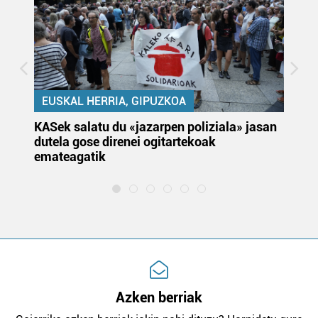
EUSKAL HERRIA, GIPUZKOA
KASek salatu du «jazarpen poliziala» jasan
Pa
dutela gose direnei ogitartekoak
da
emateagatik
«s
Azken berriak