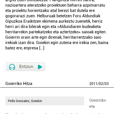
nazioartera ateratzeko proiektuen beharra azpimarratu
eta proiektu horientzako atal berezi bat dutela ere
gogorarazi zuen. Helburuak betetzen Foru Aldundiak
Gipuzkoa Eraikitzen ekimena aurkeztu zuenetik, herriz
herri ari dira bilerak egin eta «Aldundiaren kudeaketa
herritarrekin partekatzeko eta aztertzeko» saioak egiten.
Goierrin orain arte egin direnak, herritarrentzako saio
irekiak izan dira. Goiekin egin zutena ere irekia zen, baina
batez ere, enpresa [...]
Goierriko Hitza
2011
/
02
/
03
Goierriko
Pello Gonzalez, Goiekin
eta