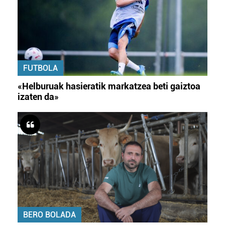
FUTBOLA
«Helburuak hasieratik markatzea beti gaiztoa
izaten da»
BERO BOLADA