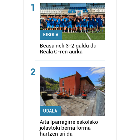
1
KIROLA
Beasainek 3-2 galdu du
Reala C-ren aurka
2
UDALA
Aita Iparragirre eskolako
jolastoki berria forma
hartzen ari da