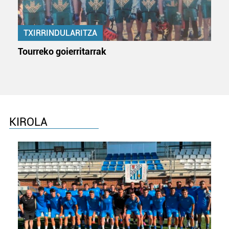
TXIRRINDULARITZA
Tourreko goierritarrak
KIROLA