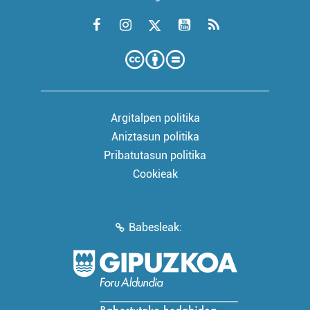
Argitalpen politika
Aniztasun politika
Pribatutasun politika
Cookieak
Babesleak: