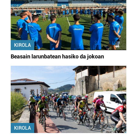
KIROLA
Beasain larunbatean hasiko da jokoan
KIROLA