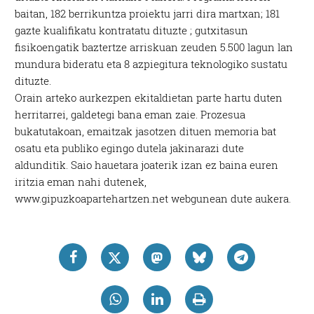
baitan, 182 berrikuntza proiektu jarri dira martxan; 181
gazte kualifikatu kontratatu dituzte ; gutxitasun
fisikoengatik baztertze arriskuan zeuden 5.500 lagun lan
mundura bideratu eta 8 azpiegitura teknologiko sustatu
dituzte.
Orain arteko aurkezpen ekitaldietan parte hartu duten
herritarrei, galdetegi bana eman zaie. Prozesua
bukatutakoan, emaitzak jasotzen dituen memoria bat
osatu eta publiko egingo dutela jakinarazi dute
aldunditik. Saio hauetara joaterik izan ez baina euren
iritzia eman nahi dutenek,
www.gipuzkoapartehartzen.net webgunean dute aukera.