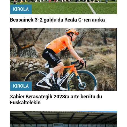
KIROLA
Beasainek 3-2 galdu du Reala C-ren aurka
KIROLA
Xabier Berasategik 2028ra arte berritu du
Euskaltelekin