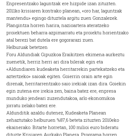
Enpresentzako laguntzak ere hizpide izan zituzten.
2011ko krisiaren kontrako planean, «oro har, laguntzak
mantendu» egingo dituztela argitu zuen Gonzalezek.
Plangintza horren harira, nazioartera ateratzeko
proiektuen beharra azpimarratu eta proiektu horientzako
atal berezi bat dutela ere gogorarazi zuen.
Helburuak betetzen
Foru Aldundiak Gipuzkoa Eraikitzen ekimena aurkeztu
zuenetik, herriz herri ari dira bilerak egin eta
«Aldundiaren kudeaketa herritarrekin partekatzeko eta
aztertzeko» saioak egiten. Goierrin orain arte egin
direnak, herritarrentzako saio irekiak izan dira. Goiekin
egin zutena ere irekia zen, baina batez ere, enpresa
munduko jendeari zuzendutakoa, arlo ekonomikoa
jorratu zelako batez ere.
Aldunditik azaldu dutenez, Kudeaketa Planean
zehaztutako helburuen %87,6 beteta zituzten 2010eko
ekainerako. Bitarte horretan, 100 milioi euro bideratu
dituzte Krisiaren Aurkako Planera. Programa horren