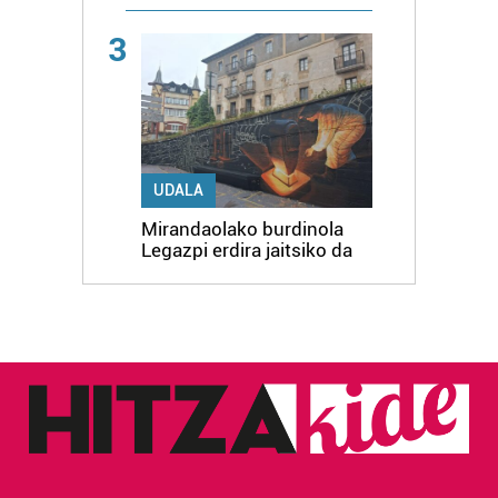
3
UDALA
Mirandaolako burdinola
Legazpi erdira jaitsiko da