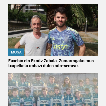
Lortu zure datu pertsonalak prozesatzeko moduari
buruzko informazio gehiago eta ezarri zure lehentasunak
datuen atalean. Edozein unetan alda edo ken dezakezu
zure baimena Cookieen adierazpenean.
Webgune honek cookie propioak eta hirugarrenen cookie-
fitxategiak erabiltzen ditu. Zure esperientzia eta
zerbitzuak hobetzeko asmoz, cookie teknologiaz
baliatzen gara. Ohar hau onartuz gero, teknologia hori
MUSA
erabiltzeko baimen esplizitua ematen diguzu.
Gehiago
irakurri
Euxebio eta Ekaitz Zabala: Zumarragako mus
txapelketa irabazi duten aita-semeak