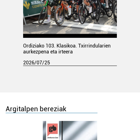
Ordiziako 103. Klasikoa. Txirrindularien
aurkezpena eta irteera
2026/07/25
Argitalpen bereziak