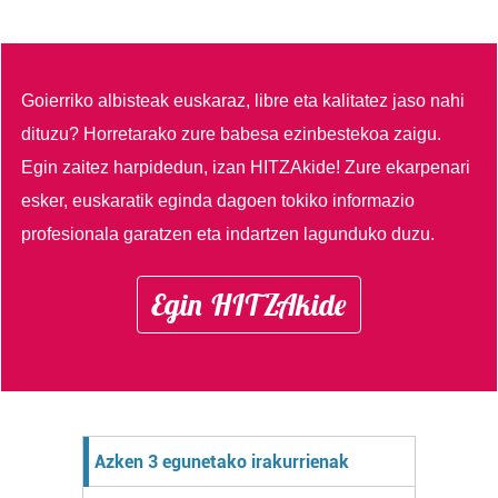
Goierriko albisteak euskaraz, libre eta kalitatez jaso nahi
dituzu?
Horretarako zure babesa ezinbestekoa zaigu.
Egin zaitez harpidedun, izan HITZAkide!
Zure ekarpenari
esker, euskaratik eginda dagoen tokiko informazio
profesionala garatzen eta indartzen lagunduko duzu.
Egin HITZAkide
Azken 3 egunetako irakurrienak