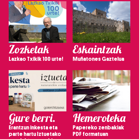
Zozketak
Eskaintzak
Lazkao Txikik 100 urte!
Muñatones Gaztelua
Gure berri.
Hemeroteka
Erantzun inkesta eta
Papereko zenbakiak
parte hartu Iztuetako
PDF formatuan