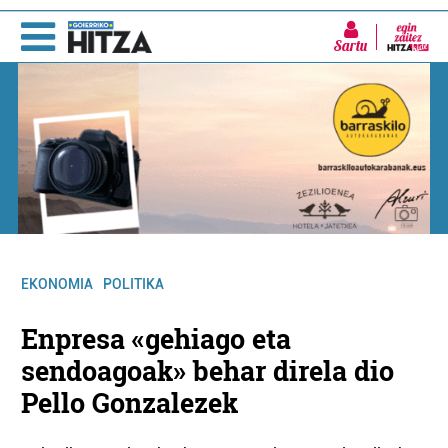
Sartu
EKONOMIA
POLITIKA
Enpresa «gehiago eta
sendoagoak» behar direla dio
Pello Gonzalezek