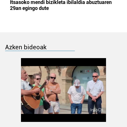
Itsasoko mendi bizikleta ibilaldia abuztuaren
29an egingo dute
Azken bideoak