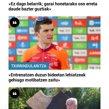
«Ez dago belarrik; garai honetarako oso erreta
daude bazter guztiak»
TXIRRINDULARITZA
«Entrenatzen duzun bideetan lehiatzeak
gehiago motibatzen zaitu»