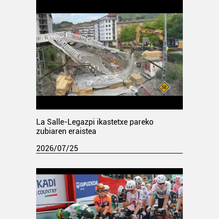
La Salle-Legazpi ikastetxe pareko
zubiaren eraistea
2026/07/25