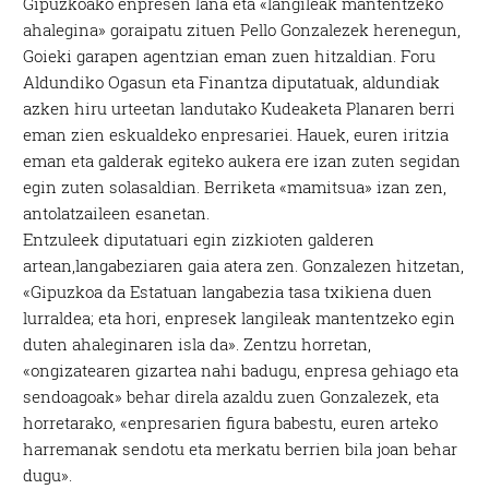
Gipuzkoako enpresen lana eta «langileak mantentzeko
ahalegina» goraipatu zituen Pello Gonzalezek herenegun,
Goieki garapen agentzian eman zuen hitzaldian. Foru
Aldundiko Ogasun eta Finantza diputatuak, aldundiak
azken hiru urteetan landutako Kudeaketa Planaren berri
eman zien eskualdeko enpresariei. Hauek, euren iritzia
eman eta galderak egiteko aukera ere izan zuten segidan
egin zuten solasaldian. Berriketa «mamitsua» izan zen,
antolatzaileen esanetan.
Entzuleek diputatuari egin zizkioten galderen
artean,langabeziaren gaia atera zen. Gonzalezen hitzetan,
«Gipuzkoa da Estatuan langabezia tasa txikiena duen
lurraldea; eta hori, enpresek langileak mantentzeko egin
duten ahaleginaren isla da». Zentzu horretan,
«ongizatearen gizartea nahi badugu, enpresa gehiago eta
sendoagoak» behar direla azaldu zuen Gonzalezek, eta
horretarako, «enpresarien figura babestu, euren arteko
harremanak sendotu eta merkatu berrien bila joan behar
dugu».