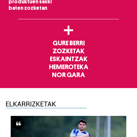
produktuen saski
baten zozketan
+
GURE BERRI
ZOZKETAK
ESKAINTZAK
HEMEROTEKA
NOR GARA
ELKARRIZKETAK